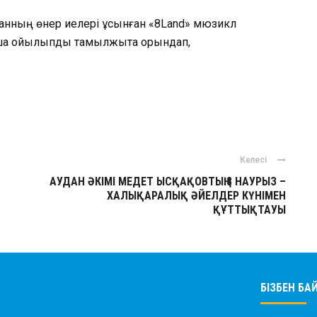
данның өнер иелері ұсынған «8Land» мюзикл
аша қойылыпды тамылжыта орындап,
ger
авить
Келесі
АУДАН ӘКІМІ МЕДЕТ ЫСҚАҚОВТЫҢ 8 НАУРЫЗ –
ХАЛЫҚАРАЛЫҚ ӘЙЕЛДЕР КҮНІМЕН
ҚҰТТЫҚТАУЫ
БІЗБЕН Б