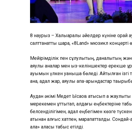
8 наурыз – Халықаралық әйелдер күніне орай
салттанатты шара, «8Land» мюзикл концерті өт
Мейірімділік пен сұлулықтың, даналықтың және
аяулы аналар мен қыз-келіншектер ерекше құ
қауымын үлкен қуанышқа бөледі. Айтылған ізгі 
ана, адал жар, аяулы апа-қарындастар тақыры
Аудан әкімі Медет Ысқақов қатысып ақ жаулықт
мерекемен құттықтап, алдағы еңбектеріне табы
белсенділігімен, адал еңбегімен көзге түске
атынан алғыс хатпен, марапатталды. Сондай-а
алқа» алқасы табыс етілді.