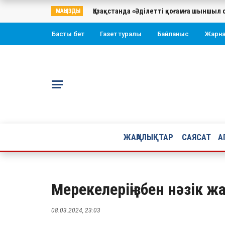
Қазақстанда «Әділетті қоғамға шыншыл 
МАҢЫЗДЫ
Басты бет
Газет туралы
Байланыс
Жарн
ЖАҢАЛЫҚТАР
САЯСАТ
А
Мерекелеріңізбен нәзік 
08.03.2024, 23:03