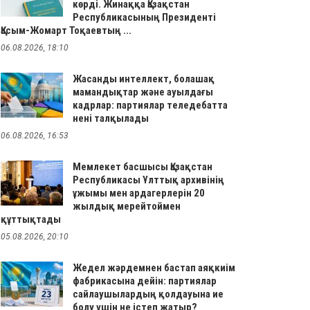
көрді. Жинаққа Қазақстан
Республикасының Президенті
Қасым-Жомарт Тоқаевтың ...
06.08.2026, 18:10
Жасанды интеллект, болашақ
мамандықтар және ауылдағы
кадрлар: партиялар теледебатта
нені талқылады
06.08.2026, 16:53
Мемлекет басшысы Қазақстан
Республикасы Ұлттық архивінің
ұжымы мен ардагерлерін 20
жылдық мерейтоймен
құттықтады
05.08.2026, 20:10
Жедел жәрдемнен бастап аяқкиім
фабрикасына дейін: партиялар
сайлаушылардың қолдауына ие
болу үшін не істеп жатыр?