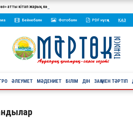
сөз» атты кітап жарық көрді. Жинаққа Қазақстан Республикасының 
ама
Бейнебаян
Фотобаян
PDF нұсқа
ҚАЗ
ГРО
ӘЛЕУМЕТ
МӘДЕНИЕТ
БІЛІМ
ДІН
ЗАҢ МЕН ТӘРТІП
жандылар