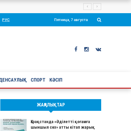
Президенті Қасым-Жомарт Тоқаевтың таңдаулы ой-тұжырымдары мен қ
РУС
Пятница, 7 августа
ДЕНСАУЛЫҚ
СПОРТ
КӘСІП
ЖАҢАЛЫҚТАР
Қазақстанда «Әділетті қоғамға
шыншыл сөз» атты кітап жарық