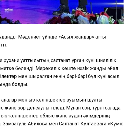
 аудандық Мәдениет үйінде «Асыл жандар» атты
ті.
 рухани қуаттылықтың салтанат құрған күні шиелілік
рметке бөленді. Мерекелік кеште нәзік жанды әйел
тілектер мен шырқалған әннің бәрі-бәрі бұл күні асыл
бында болды.
ы аналар мен қыз келіншектер қауымын шуақты
с және зор денсаулық тіледі. Мұнан соң, түрлі салада
н қыз-келіншектер облыс және аудан әкімдерінің
қ, Замзагуль Абилова мен Салтанат Култаеваға «Күміс