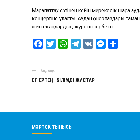
Марапаттау сәтінен кейін мерекелік шара ау
концертіне ұласты. Аудан өнерпаздары там
жиналғандардың жүрегін тербетті.
Facebook
Twitter
WhatsApp
Telegram
VK
Messen
Отпр
Алдыңғы
ЕЛ ЕРТЕҢІ – БІЛІМДІ ЖАСТАР
МӘРТӨК ТЫНЫСЫ