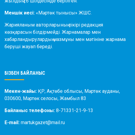
жылдың 26 шілдесінде берілген.
Меншік иесі:
«Мәртөк тынысы» ЖШС.
Жарияланым авторларының пікірі редакция
көзқарасын білдірмейді. Жарнамалар мен
хабарландырулардың мазмұны мен мәтініне жарнама
беруші жауап береді.
БІЗБЕН БАЙЛАНЫС
Мекен-жайы:
ҚР, Ақтөбе облысы, Мәртөк ауданы,
030600, Мәртөк селосы, Жамбыл 83
Байланыс телефоны:
8-71331-21-9-13
E-mail:
martukgazet@mail.ru