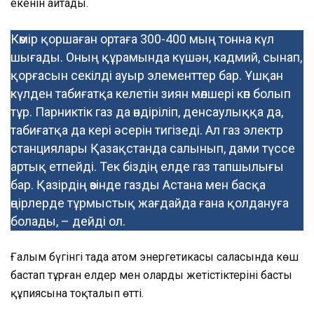
екенін айтады.
Көмір қоршаған ортаға 300-400 мың тонна күл
шығады. Оның құрамында күшән, кадмий, сынап,
қорғасын секілді ауыр элементтер бар. Ұшқан
күлден табиғатқа келетін зиян мөлшері көп болып
тұр. Парниктік газ да өндіріліп, денсаулыққа да,
табиғатқа да кері әсерін тигізеді. Ал газ электр
станциялары Қазақстанда салынып, дами түссе
артық етпейді. Тек біздің елде газ тапшылығы
бар. Қазірдің өзінде газды Астана мен басқа
өңірлерде тұрмыстық жағдайда ғана қолдануға
болады, – дейді ол.
Ғалым бүгінгі таңда атом энергетикасы саласында көш
бастап тұрған елдер мен олардың жетістіктерінің басты
құпиясына тоқталып өтті.