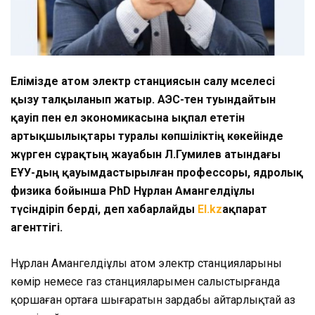
Елімізде атом электр станциясын салу мәселесі
қызу талқыланып жатыр. АЭС-тен туындайтын
қауіп пен ел экономикасына ықпал ететін
артықшылықтары туралы көпшіліктің көкейінде
жүрген сұрақтың жауабын Л.Гумилев атындағы
ЕҰУ-дың қауымдастырылған профессоры, ядролық
физика бойынша PhD Нұрлан Амангелдіұлы
түсіндіріп берді, деп хабарлайды
El.kz
ақпарат
агенттігі.
Нұрлан Амангелдіұлы атом электр станцияларының
көмір немесе газ станцияларымен салыстырғанда
қоршаған ортаға шығаратын зардабы айтарлықтай аз