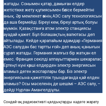
жатады. Сонымен қатар, дамыған елдер
жетістікке жету құпиясымен бөлісе бермейтіні
анық. Әр мемлекет өзінің АЭС салу технологиясын
да аша бермейді. Біреуі кем, біреуі артық болуы
мүмкін. Қазақстанға атом электр станциясы
ауадай қажет. Бұл болашақтың валютасы деп
айтылады. Кейде қарапайым адамдар «Германия
АЭС салудан бас тартты ғой» деп анық-қанығын
сұрап жатады. Германия жалғыз бір жатқан ел
емес. Франция секілді алпауыттармен шекаралас.
Ертеңгі күні көрші елдерден электр энергиясын
аламыз деген жоспарлары бар. Біз электр
энергиясына қажеттілік туындағанда қай елден
аламыз? Осы мәселенің де шешімі – АЭС салу, –
дейді Нұрлан Амангелдіұлы.
Сондай-ақ радиоактивті қалдықтарды кәдеге жарату