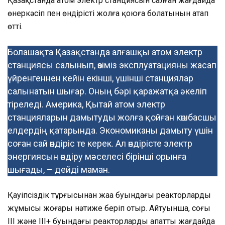
Қазақстанда атом электр станциясын салған жағдайда
өнеркәсіп пен өндірісті жолға қоюға болатынын атап
өтті.
Болашақта Қазақстанда алғашқы атом электр
станциясы салынып, өзіміз эксплуатацияны жасап
үйренгеннен кейін екінші, үшінші станциялар
салынатын шығар. Оның бәрі қаражатқа әкеліп
тіреледі. Америка, Қытай атом электр
станцияларын дамытуды жолға қойған көшбасшы
елдердің қатарында. Экономиканы дамыту үшін
соған сай өндіріс те керек. Ал өндірісте электр
энергиясын өндіру мәселесі бірінші орынға
шығады, – дейді маман.
Қауіпсіздік тұрғысынан жаңа буындағы реакторлардың
жұмысы жоғары нәтиже беріп отыр. Айтуынша, соңғы
ІІІ және ІІІ+ буындағы реакторлардың апатты жағдайда