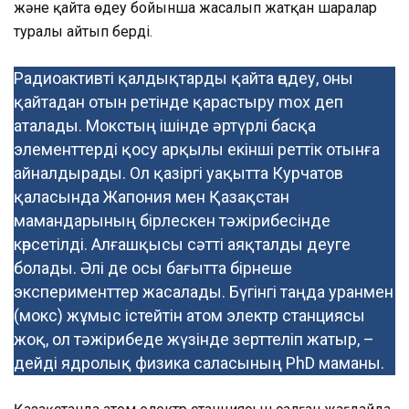
және қайта өңдеу бойынша жасалып жатқан шаралар
туралы айтып берді.
Радиоактивті қалдықтарды қайта өңдеу, оны
қайтадан отын ретінде қарастыру mox деп
аталады. Мокстың ішінде әртүрлі басқа
элементтерді қосу арқылы екінші реттік отынға
айналдырады. Ол қазіргі уақытта Курчатов
қаласында Жапония мен Қазақстан
мамандарының бірлескен тәжірибесінде
көрсетілді. Алғашқысы сәтті аяқталды деуге
болады. Әлі де осы бағытта бірнеше
эксперименттер жасалады. Бүгінгі таңда уранмен
(мокс) жұмыс істейтін атом электр станциясы
жоқ, ол тәжірибеде жүзінде зерттеліп жатыр, –
дейді ядролық физика саласының PhD маманы.