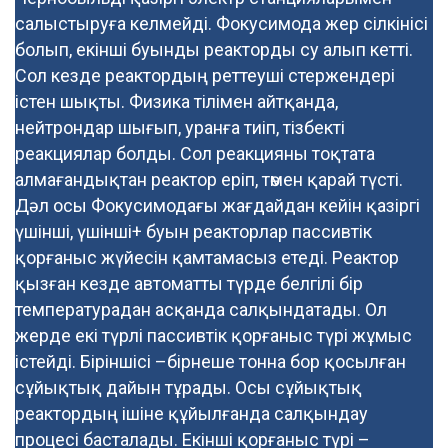
салыстыруға келмейді. Фокусимода жер сілкінісі
болып, екінші буынды реакторды су алып кетті.
Сол кезде реактордың реттеуші стержендері
істен шықты. Физика тілімен айтқанда,
нейтрондар шығып, уранға тиіп, тізбекті
реакциялар болды. Сол реакцияны тоқтата
алмағандықтан реактор еріп, төмен қарай түсті.
Дәл осы Фокусимодағы жағдайдан кейін қазіргі
үшінші, үшінші+ буын реакторлар пассивтік
қорғаныс жүйесін қамтамасыз етеді. Реактор
қызған кезде автоматты түрде белгілі бір
температурадан асқанда салқындатады. Ол
жерде екі түрлі пассивтік қорғаныс түрі жұмыс
істейді. Біріншісі –бірнеше тонна бор қосылған
сұйықтық дайын тұрады. Осы сұйықтық
реактордың ішіне құйылғанда салқындау
процесі басталады. Екінші қорғаныс түрі –