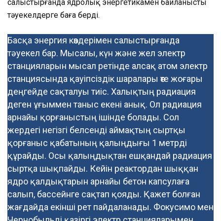
салыстырғанда ядролық энергетикамен байланысты
тәуекелдерге баға берді.
Басқа энергия көздерімен салыстырғанда
тәуекел бар. Мысалы, күн және жел электр
станцияларын мысал ретінде алсақ атом электр
станциясында қауіпсіздік шаралары өте жоғары
деңгейде сақталуы тиіс. Халықтың радиация
деген ұғыммен таныс екені анық. Ол радиация
арнайы қорғаныстың ішінде болады. Сол
жердегі негізгі белсенді аймақтың сыртқы
қорғаныс қабатының қалыңдығы 1 метрді
құрайды. Осы қалыңдықтан ешқандай радиация
сыртқа шықпайды. Кейін реактордан шыққан
ядро қалдықтарын арнайы бетон капсулаға
салып, бассейнге сақтап қояды. Қажет болған
жағдайда екінші рет пайдаланады. Фокусимо мен
Чернобыльді қазіргі электр станцияларымен