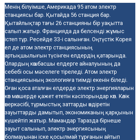
Менің білуімше, Америкада 95 атом электр
станциясы бар. Қытайда 56 станция бар.
Қытайлықтар тағы 26 станцияны бір уақытта
салып жатыр. Францияда да белсенді жұмыс
істеп тұр. Ресейде 33-і салынған. Оңтүстік Корея
ел де атом электр станциясының
артықшылығын түсінген елдердің қатарында.
Олардың көшбасшы елдерге айналуының да
себебі осы мәселеге тіреледі. Атом электр
станциясының экологияға тиімді екенін біледі.
Оған қоса аталған елдерде электр энергияларын
көп мөлшерде қажет ететін кәсіпорындар көп. Көлік
өнеркәсібі, тұрмыстық заттарды өндіретін
зауыттарды дамытып, экономиканың қарқынын
күшейтіп жатыр. Мамандар Таразда бірнеше
зауыт салынып, электр энергиясының
болмауынан іске қосылмай тұрғанын айтып