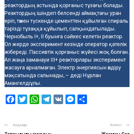
реактордың астында қорғаныс тұзағы болады.
Реактордың ішіндегі белсенді аймақтағы уран
еріп, төмен түскенде цементтен құйылған спираль
тәрізді тұзаққа құйылып, салқындатылады.
Чернобыль І+, ІІ буынға сәйкес келетін реактор.
Ол жерде эксперимент кезінде оператор қателік
жібереді. Пассивтік қорғаныс жүйесі жоқ болған.
Ал жаңа заманауи ІІІ+ реакторлары эксперимент
жасауға арналмаған. Электр энергиясын өндіру
мақсатында салынады, – деді Нұрлан
Амангелдіұлы.
Facebook
Twitter
WhatsApp
Telegram
VK
Messenger
Отправить
Алдыңғы
Келесі