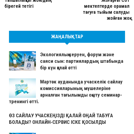
Тапшылықты жоюдың
Жоғарғы Сот
бірегей тетігі
мектептерде орамал
тағуға тыйым салуды
жойған жоқ
ЖАҢАЛЫҚТАР
Экологиялық керуен, форум және
саяси сын: партиялардың штабында
бір күн қалай өтті
Мәртөк ауданында учаскелік сайлау
комиссияларының мүшелеріне
арналған тағылымды оқыту семинар-
тренингі өтті.
ӨЗ САЙЛАУ УЧАСКЕҢІЗДІ ҚАЛАЙ ОҢАЙ ТАБУҒА
БОЛАДЫ? ОНЛАЙН-СЕРВИС ІСКЕ ҚОСЫЛДЫ