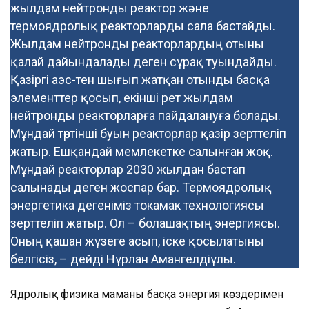
жылдам нейтронды реактор және
термоядролық реакторларды сала бастайды.
Жылдам нейтронды реакторлардың отыны
қалай дайындалады деген сұрақ туындайды.
Қазіргі аэс-тен шығып жатқан отынды басқа
элементтер қосып, екінші рет жылдам
нейтронды реакторларға пайдалануға болады.
Мұндай төртінші буын реакторлар қазір зерттеліп
жатыр. Ешқандай мемлекетке салынған жоқ.
Мұндай реакторлар 2030 жылдан бастап
салынады деген жоспар бар. Термоядролық
энергетика дегеніміз токамак технологиясы
зерттеліп жатыр. Ол – болашақтың энергиясы.
Оның қашан жүзеге асып, іске қосылатыны
белгісіз, – дейді Нұрлан Амангелдіұлы.
Ядролық физика маманы басқа энергия көздерімен