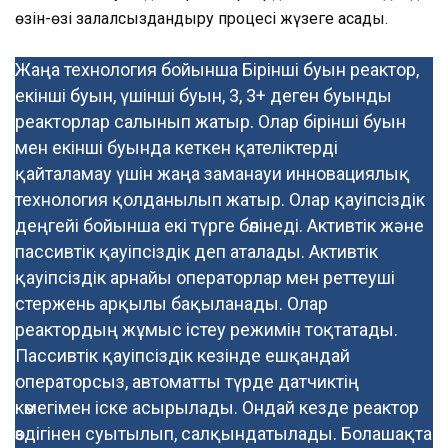
өзін-өзі залалсыздандыру процесі жүзеге асады.
Жаңа технология бойынша Бірінші буын реактор,
екінші буын, үшінші буын, 3, 3+ деген буынды
реакторлар салынып жатыр. Олар бірінші буын
мен екінші буында кеткен қателіктерді
қайталамау үшін жаңа заманауи инновациялық
технология қолданылып жатыр. Олар қауіпсіздік
деңгейі бойынша екі түрге бөлінеді. Активтік және
пассивтік қауіпсіздік деп аталады. Активтік
қауіпсіздік арнайы операторлар мен реттеуші
стержень арқылы бақыланады. Олар
реактордың жұмыс істеу режимін тоқтатады.
Пассивтік қауіпсіздік кезінде ешқандай
операторсыз, автоматты түрде датчиктің
көмегімен іске асырылады. Ондай кезде реактор
өздігінен суытылып, салқындатылады. Болашақта