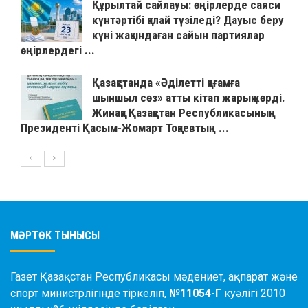
Құрылтай сайлауы: өңірлерде саяси
күнтәртібі қалай түзіледі? Дауыс беру
күні жақындаған сайын партиялар
өңірлердегі ...
Қазақстанда «Әділетті қоғамға
шыншыл сөз» атты кітап жарық көрді.
Жинаққа Қазақстан Республикасының
Президенті Қасым-Жомарт Тоқаевтың ...
МӘРТӨК ТЫНЫСЫ
Газет Қазақстан Республикасы мәдениет, ақпарат және
спорт министрлігінде тіркеліп,
№11054-Г
куәлігі 2010