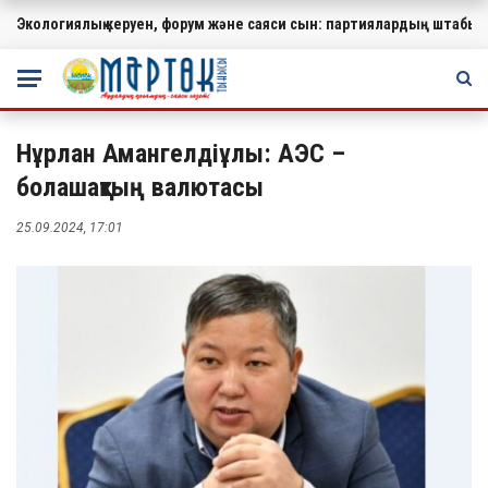
Экологиялық керуен, форум және саяси сын: партиялардың штабында
МАҢЫЗДЫ
Нұрлан Амангелдіұлы: АЭС –
болашақтың валютасы
25.09.2024, 17:01