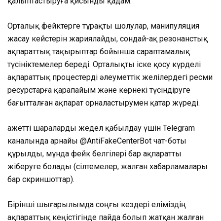
қалыптастыруға қисынды қадам.
Орталық фейктерге тұрақты шолулар, манипуляция
жасау кейстерін жариялайды, сондай-ақ резонанстық
ақпараттық тақырыптар бойынша сараптамалық
түсініктемелер береді. Орталықты іске қосу күрделі
ақпараттық процестерді әлеуметтік желілердегі ресми
ресурстарға қарапайым және көрнекі түсіндіруге
бағытталған ақпарат орналастырумен қатар жүреді.
Қажетті шараларды жедел қабылдау үшін Telegram
каналында арнайы @AntiFakeCenterBot чат-боты
құрылды, мұнда фейк белгілері бар ақпаратты
жіберуге болады (сілтемелер, жалған хабарламалары
бар скриншоттар).
Бірінші шығарылымда соңғы кездері еліміздің
ақпараттық кеңістігінде пайда болып жатқан жалған