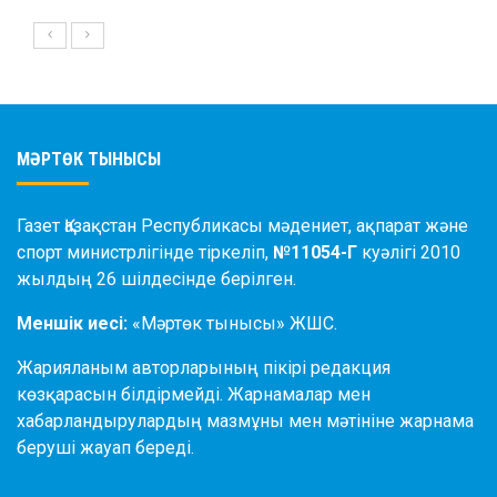
МӘРТӨК ТЫНЫСЫ
Газет Қазақстан Республикасы мәдениет, ақпарат және
спорт министрлігінде тіркеліп,
№11054-Г
куәлігі 2010
жылдың 26 шілдесінде берілген.
Меншік иесі:
«Мәртөк тынысы» ЖШС.
Жарияланым авторларының пікірі редакция
көзқарасын білдірмейді. Жарнамалар мен
хабарландырулардың мазмұны мен мәтініне жарнама
беруші жауап береді.