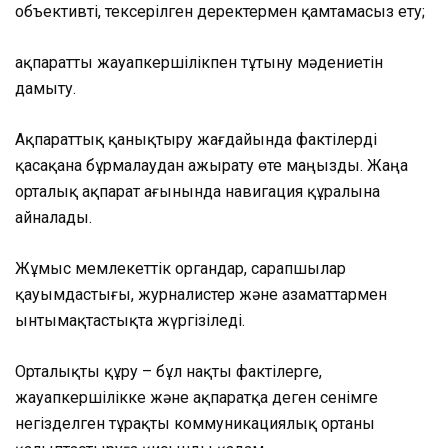
объективті, тексерілген деректермен қамтамасыз ету;
ақпаратты жауапкершілікпен тұтыну мәдениетін
дамыту.
Ақпараттық қанықтыру жағдайында фактілерді
қасақана бұрмалаудан ажырату өте маңызды. Жаңа
орталық ақпарат ағынында навигация құралына
айналады.
Жұмыс мемлекеттік органдар, сарапшылар
қауымдастығы, журналистер және азаматтармен
ынтымақтастықта жүргізіледі.
Орталықты құру – бұл нақты фактілерге,
жауапкершілікке және ақпаратқа деген сенімге
негізделген тұрақты коммуникациялық ортаны