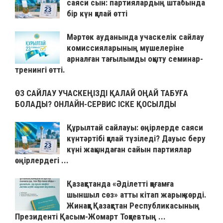
саяси сын: партиялардың штабында
бір күн қалай өтті
Мәртөк ауданында учаскелік сайлау
комиссияларының мүшелеріне
арналған тағылымды оқыту семинар-
тренингі өтті.
ӨЗ САЙЛАУ УЧАСКЕҢІЗДІ ҚАЛАЙ ОҢАЙ ТАБУҒА
БОЛАДЫ? ОНЛАЙН-СЕРВИС ІСКЕ ҚОСЫЛДЫ
Құрылтай сайлауы: өңірлерде саяси
күнтәртібі қалай түзіледі? Дауыс беру
күні жақындаған сайын партиялар
өңірлердегі ...
Қазақстанда «Әділетті қоғамға
шыншыл сөз» атты кітап жарық көрді.
Жинаққа Қазақстан Республикасының
Президенті Қасым-Жомарт Тоқаевтың ...