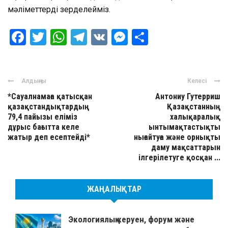
мәліметтерді зерделейміз.
Facebook
Twitter
WhatsApp
Telegram
VK
Messenger
Отправить
Алдыңғы
Келесі
*Сауалнамаға қатысқан
Антониу Гутерриш
қазақстандықтардың
Қазақстанның
79,4 пайызы еліміз
халықаралық
дұрыс бағытта келе
ынтымақтастықты
жатыр деп есептейді*
нығайтуға және орнықты
даму мақсаттарын
ілгерілетуге қосқан ...
ЖАҢАЛЫҚТАР
Экологиялық керуен, форум және