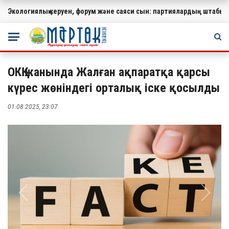
Экологиялық керуен, форум және саяси сын: партиялардың штабында
МАҢЫЗДЫ
ОКҚ жанында Жалған ақпаратқа қарсы
күрес жөніндегі орталық іске қосылды
01.08.2025, 23:07