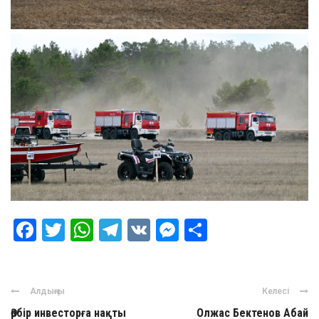
Facebook
Twitter
WhatsApp
Telegram
VK
Messenger
Отправить
Алдыңғы
Келесі
Әрбір инвесторға нақты
Олжас Бектенов Абай