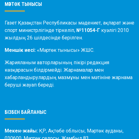
МӘРТӨК ТЫНЫСЫ
Газет Қазақстан Республикасы мәдениет, ақпарат және
спорт министрлігінде тіркеліп,
№11054-Г
куәлігі 2010
жылдың 26 шілдесінде берілген.
Меншік иесі:
«Мәртөк тынысы» ЖШС.
Жарияланым авторларының пікірі редакция
көзқарасын білдірмейді. Жарнамалар мен
хабарландырулардың мазмұны мен мәтініне жарнама
беруші жауап береді.
БІЗБЕН БАЙЛАНЫС
Мекен-жайы:
ҚР, Ақтөбе облысы, Мәртөк ауданы,
030600, Мәртөк селосы, Жамбыл 83