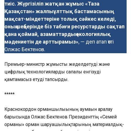
тиіс. Жүргізіліп жатқан жұмыс «Таза
Қазақстан» жалпыұлттық бастамасының
мақсат-міндеттеріне толық сәйкес келеді,
оның шеңберінде біз табиғи ресурстарды сақтап
қана қоймай, азаматтардың экологиялық
мәдениетін де арттырамыз»
, — деп атап өтті
Олжас Бектенов.
Премьер-министр жұмысты жеделдетуді және
цифрлық технологияларды сапалы енгізуді
қамтамасыз етуді тапсырды.
*****
Краснокордон орманшылығының аумағын аралау
барысында Олжас Бектенов Президенттің «Семей
орманы» орман шаруашылықтарының материалдық-