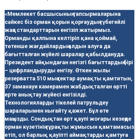
«Мемлекет басшысының тапсырмаларына
сәйкес біз орман қорын қорғаудың түбегейлі
жаңа стандарттарын енгізіп жатырмыз.
Орманды қалпына келтіріп қана қоймай,
төтенше жағдайлардың алдын алуға да
бағытталған жүйелі шаралар қабылдануда.
Президент айқындаған негізгі бағыттардың бірі
– цифрландыруды енгізу. Өткен жылы
резерватта 510 мың гектар аумақты қамтитын,
37 заманауи камерамен жабдықталған өртті
ерте анықтау жүйесі енгізілді.
Технологияларды тікелей патрульдеу
шараларымен нығайту қажет. Бұл өте
маңызды. Сондықтан өрт қаупі жоғары кезеңде
орман күзетінің тұрақты жұмысын қамтамасыз
етіп, ол барлық қауіпті аймақтарды қамтуға