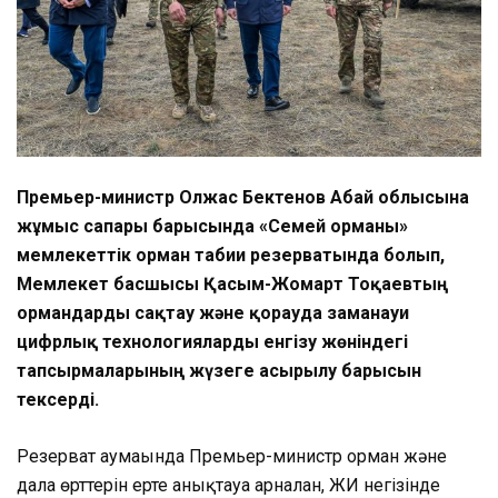
Премьер-министр Олжас Бектенов Абай облысына
жұмыс сапары барысында «Семей орманы»
мемлекеттік орман табиғи резерватында болып,
Мемлекет басшысы Қасым-Жомарт Тоқаевтың
ормандарды сақтау және қорғауда заманауи
цифрлық технологияларды енгізу жөніндегі
тапсырмаларының жүзеге асырылу барысын
тексерді.
Резерват аумағында Премьер-министр орман және
дала өрттерін ерте анықтауға арналған, ЖИ негізінде