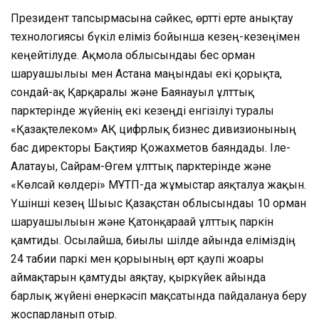
Президент тапсырмасына сәйкес, өртті ерте анықтау
технологиясы бүкіл еліміз бойынша кезең-кезеңімен
кеңейтілуде. Ақмола облысындағы бес орман
шаруашылығы мен Астана маңындағы екі қорықта,
сондай-ақ Қарқаралы және Баянауыл ұлттық
парктерінде жүйенің екі кезеңді енгізілуі туралы
«Қазақтелеком» АҚ цифрлық бизнес дивизионының
бас директоры Бақтияр Қожахметов баяндады. Іле-
Алатауы, Сайрам-Өгем ұлттық парктерінде және
«Көлсай көлдері» МҰТП-да жұмыстар аяқталуға жақын.
Үшінші кезең Шығыс Қазақстан облысындағы 10 орман
шаруашылығын және Қатонқарағай ұлттық паркін
қамтиды. Осылайша, биылғы шілде айында еліміздің
24 табиғи паркі мен қорығының өрт қаупі жоғары
аймақтарын қамтуды аяқтау, қыркүйек айында
барлық жүйені өнеркәсіп мақсатында пайдалануға беру
жоспарланып отыр.