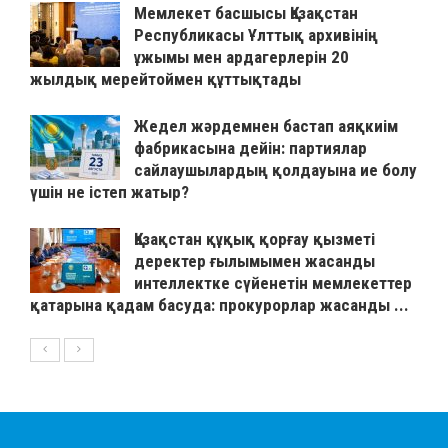
Мемлекет басшысы Қазақстан
Республикасы Ұлттық архивінің
ұжымы мен ардагерлерін 20
жылдық мерейтоймен құттықтады
Жедел жәрдемнен бастап аяқкиім
фабрикасына дейін: партиялар
сайлаушылардың қолдауына ие болу
үшін не істеп жатыр?
Қазақстан құқық қорғау қызметі
деректер ғылымымен жасанды
интеллектке сүйенетін мемлекеттер
қатарына қадам басуда: прокурорлар жасанды ...