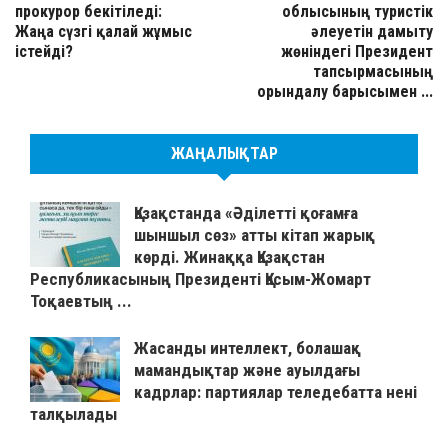
прокурор бекітіледі:
облысының туристік
Жаңа сүзгі қалай жұмыс
әлеуетін дамыту
істейді?
жөніндегі Президент
тапсырмасының
орындалу барысымен ...
ЖАҢАЛЫҚТАР
Қазақстанда «Әділетті қоғамға
шыншыл сөз» атты кітап жарық
көрді. Жинаққа Қазақстан
Республикасының Президенті Қасым-Жомарт
Тоқаевтың ...
Жасанды интеллект, болашақ
мамандықтар және ауылдағы
кадрлар: партиялар теледебатта нені
талқылады