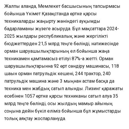
Жалпы алғанда, Мемлекет басшысының тапсырмасы
бойынша Үкімет Қазақстанда өртке қарсы
техникаларды жаңғырту жөніндегі ауқымды
бағдарламаны жүзеге асыруда. Бұл мақсаттарға 2024-
2025 жылдары республикалық және жергілікті
бюджеттерден 21,5 млрд теңге бөлінді, нәтижесінде
орман шаруашылықтарының ел бойынша жаңа
техникамен қамтамасыз етілуі 87%-ға жетті. Орман
шаруашылықтарынна 92 өрт сөндіру машинасы, 118
шағын орман патрульдік кешені, 244 трактор, 240
патрульдік машина және 3 мыңнан астам басқа да
техника мен жабдық сатып алынды. Лизинг қаражаты
есебінен 1057 өртке қарсы техниканы сатып алуға 35
млрд теңге бөлінді, осы жылдың мамыр айының
соңына дейін бүкіл еліміз бойынша бұл жұмыстарды
толық аяқтау жоспарлануда.