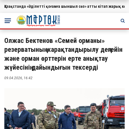
Қазақстанда «Әділетті қоғамға шыншыл сөз» атты кітап жарық к
МАҢЫЗДЫ
Олжас Бектенов «Семей орманы»
резерватының жарақтандырылу деңгейін
және орман өрттерін ерте анықтау
жүйесінің дайындығын тексерді
09.04.2026, 16:42