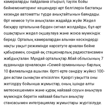
камераларды пайдалана отырып, тәулік бойы
бейнемониторинг кешендері өрт белгілерін бастапқы
кезеңде автоматты түрде анықтайтынын баяндады.
Өрт немесе түтін анықталған жағдайда жүйе Жедел
басқару орталығына бірден сигнал жолдайды, бұл өрт
ошақтарын жедел оқшаулауға және жоюға мүмкіндік
береді. Орталық камералардан алынған кескіндерді
нақты уақыт режимінде көрсетуге арналған бейне
қабырғамен, сондай-ақ стационарлық радиостансамен
жабдықталған. Мұндай орталықтар Абай облысының 7
ауданында орналасқан «Семей орманының» барлық
10 филиалында ашылған. Өртті ерте сөндіру жүйесі 100-
ден астам сынақтан өткізілген. Қазіргі уақытта оны
жетілдіру бойынша жұмыстар, оның ішінде алты
метеокешенмен және құрғақ найзағай соғуын анықтауға
мүмкіндік беретін найзағай бағытын анықтау
стансасымен интеграциялау жұмыстары жүргізілуде.