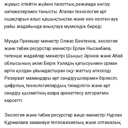
жұмыс істейтін жүйені пилоттық режимде енгізу
нәтижелерімен танысты. Аталған технология өрт
ошақтарын алыс қашықтықтан және кез-келген ауа
райы жағдайында анықтауға мүмкіндік береді.
Мұнда Премьер-министр Олжас Бектенов, экология
және табиғи ресурстар министрі Ерлан Нысанбаев,
төтенше жағдайлар министрі Шыңғыс Әрінов және Абай
облысының әкімі Берік Уәлидің қатысуымен орман
өртін қолдан ұйымдастырған оқу-жаттығу өткізілді.
Резерват мамандары өрт сөндірушілермен бірлесіп,
цифрлық технологиялардың тиімділігін және өрт
сөндіру қызметінің өзара әрекеттесу алгоритмін
көрсетті.
Экология және табиғи ресурстар вице-министрі Нұрлан
Құрмалаев заманауи тепловизиялық және оптикалық