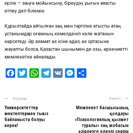
ерлік — заңға мойынсыну, біреудің құқығын аяқасты
етпеу деп білемін.
Құрылтайда айтылған заң мен тәртіпке қатысты қатаң
ұстанымдар қоғамның кемелденіп келе жатқанын
көрсетеді. Әр азамат өз ісіне адал, өз ортасына
жауапты болса, Қазақстан шынымен де озық, өркениетті
мемлекетке айналады.
Facebook
Twitter
WhatsApp
Telegram
VK
Messenger
Отправить
Алдыңғы
Келесі
Университеттер
Мемлекет басшысының
мектептермен тығыз
қолдауы
байланыста болуы
«Психологиялық қызмет
керек!
туралы» заң жобасын
әзірлеуге елеулі серпін