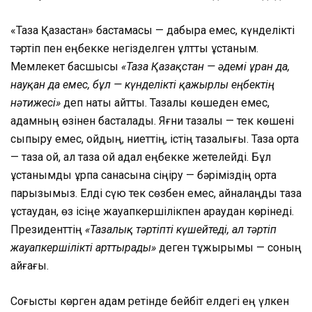
«Таза Қазақстан» бастамасы — дабыра емес, күнделікті
тәртіп пен еңбекке негізделген ұлттық ұстаным.
Мемлекет басшысы
«Таза Қазақстан — әдемі ұран да,
науқан да емес, бұл — күнделікті қажырлы еңбектің
нәтижесі»
деп нақты айтты. Тазалық көшеден емес,
адамның өзінен басталады. Яғни тазалық — тек көшені
сыпыру емес, ойдың, ниеттің, істің тазалығы. Таза орта
— таза ой, ал таза ой адал еңбекке жетелейді. Бұл
ұстанымды ұрпақ санасына сіңіру — бәріміздің ортақ
парызымыз. Елді сүю тек сөзбен емес, айналаңды таза
ұстаудан, өз ісіңе жауапкершілікпен қараудан көрінеді.
Президенттің
«Тазалық тәртіпті күшейтеді, ал тәртіп
жауапкершілікті арттырады»
деген тұжырымы — соның
айғағы.
Соғысты көрген адам ретінде бейбіт елдегі ең үлкен