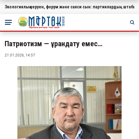
Экологиялық керуен, форум және саяси сын: партиялардың штабында
МАҢЫЗДЫ
Патриотизм — ұрандату емес…
21.01.2026, 14:57