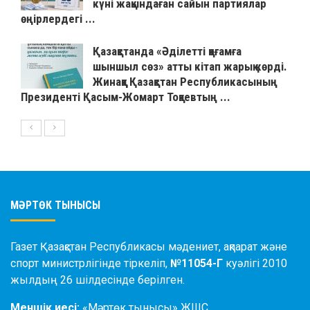
күні жақындаған сайын партиялар
өңірлердегі ...
Қазақстанда «Әділетті қоғамға
шыншыл сөз» атты кітап жарық көрді.
Жинаққа Қазақстан Республикасының
Президенті Қасым-Жомарт Тоқаевтың ...
МӘРТӨК ТЫНЫСЫ
Газет Қазақстан Республикасы мәдениет, ақпарат және
спорт министрлігінде тіркеліп,
№11054-Г
куәлігі 2010
жылдың 26 шілдесінде берілген.
Меншік иесі:
«Мәртөк тынысы» ЖШС.