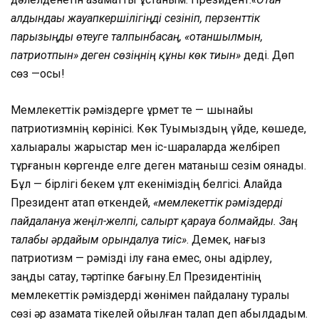
алдындағы жауапкершілігіңді сезініп, перзенттік
парызыңды өтеуге талпынбасаң, «отаншылмын,
патриотпын» деген сөзіңнің құны көк тиын»
деді. Дөп
сөз —осы!
Мемлекеттік рәміздерге құрмет те — шынайы
патриотизмнің көрінісі. Көк Туымыздың үйде, көшеде,
халықаралық жарыстар мен іс-шараларда желбіреп
тұрғанын көргенде елге деген мақтаныш сезім оянады.
Бұл — бірлігі бекем ұлт екеніміздің белгісі. Алайда
Президент атап өткендей,
«мемлекеттік рәміздерді
пайдалануға жеңіл-желпі, салғырт қарауға болмайды. Заң
талабы әрдайым орындалуға тиіс»
. Демек, нағыз
патриотизм — рәмізді ілу ғана емес, оны қадірлеу,
заңды сақтау, тәртіпке бағыну.Ел Президентінің
мемлекеттік рәміздерді жөнімен пайдалану туралы
сөзі әр азаматқа тікелей қойылған талап деп қабылдадым.