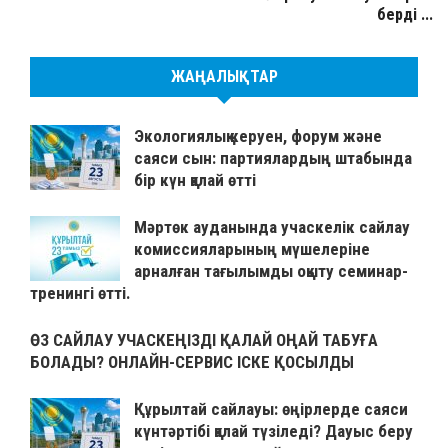
берді ...
ЖАҢАЛЫҚТАР
Экологиялық керуен, форум және
саяси сын: партиялардың штабында
бір күн қалай өтті
Мәртөк ауданында учаскелік сайлау
комиссияларының мүшелеріне
арналған тағылымды оқыту семинар-
тренингі өтті.
ӨЗ САЙЛАУ УЧАСКЕҢІЗДІ ҚАЛАЙ ОҢАЙ ТАБУҒА
БОЛАДЫ? ОНЛАЙН-СЕРВИС ІСКЕ ҚОСЫЛДЫ
Құрылтай сайлауы: өңірлерде саяси
күнтәртібі қалай түзіледі? Дауыс беру