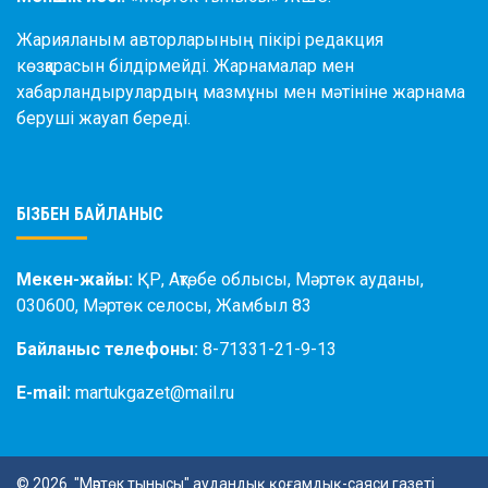
Жарияланым авторларының пікірі редакция
көзқарасын білдірмейді. Жарнамалар мен
хабарландырулардың мазмұны мен мәтініне жарнама
беруші жауап береді.
БІЗБЕН БАЙЛАНЫС
Мекен-жайы:
ҚР, Ақтөбе облысы, Мәртөк ауданы,
030600, Мәртөк селосы, Жамбыл 83
Байланыс телефоны:
8-71331-21-9-13
E-mail:
martukgazet@mail.ru
© 2026. "Мәртөк тынысы" аудандық қоғамдық-саяси газеті