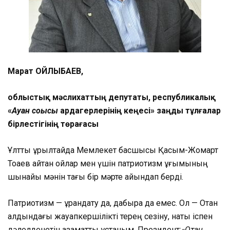
Марат ҚОЙЛЫБАЕВ,
облыстық мәслихаттың депутаты, республикалық
«
Ауған соғысы
ардагерлерінің кеңесі» заңды тұлғалар
бірлестігінің төрағасы
Ұлттық құрылтайда Мемлекет басшысы Қасым-Жомарт
Тоқаев айтқан ойлар мен үшін патриотизм ұғымының
шынайы мәнін тағы бір мәрте айқындап берді.
Патриотизм — ұрандату да, дабыра да емес. Ол — Отан
алдындағы жауапкершілікті терең сезіну, нақты іспен
дәлелденетін азаматтық ұстаным. Президент:
«Отан