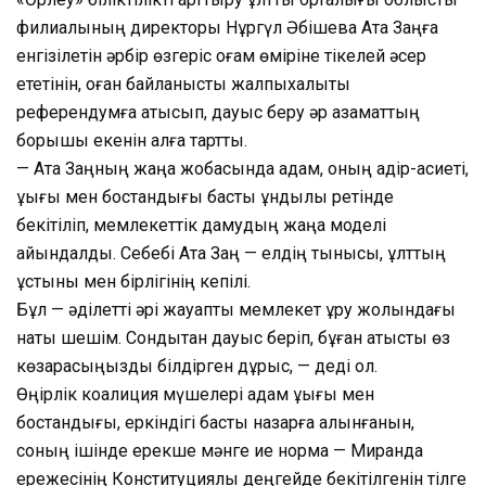
филиалының директоры Нұргүл Әбішева Ата Заңға
енгізілетін әрбір өзгеріс қоғам өміріне тікелей әсер
ететінін, оған байланысты жалпыхалықтық
референдумға қатысып, дауыс беру әр азаматтың
борышы екенін алға тартты.
— Ата Заңның жаңа жобасында адам, оның қадір-қасиеті,
құқығы мен бостандығы басты құндылық ретінде
бекітіліп, мемлекеттік дамудың жаңа моделі
айқындалды. Себебі Ата Заң — елдің тынысы, ұлттың
ұстыны мен бірлігінің кепілі.
Бұл — әділетті әрі жауапты мемлекет құру жолындағы
нақты шешім. Сондықтан дауыс беріп, бұған қатысты өз
көзқарасыңызды білдірген дұрыс, — деді ол.
Өңірлік коалиция мүшелері адам құқығы мен
бостандығы, еркіндігі басты назарға алынғанын,
соның ішінде ерекше мәнге ие норма — Миранда
ережесінің Конституциялық деңгейде бекітілгенін тілге