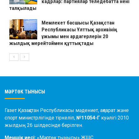
кадрлар: партиялар теледебатта нені
талқылады
Мемлекет басшысы Қазақстан
Республикасы Ұлттық архивінің
ұжымы мен ардагерлерін 20
жылдық мерейтоймен құттықтады
МӘРТӨК ТЫНЫСЫ
Газет Қазақстан Республикасы мәдениет, ақпарат және
спорт министрлігінде тіркеліп,
№11054-Г
куәлігі 2010
жылдың 26 шілдесінде берілген.
Меншік иесі:
«Мәртөк тынысы» ЖШС.