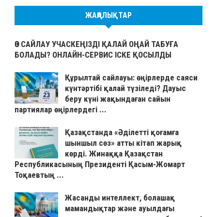
ЖАҢАЛЫҚТАР
ӨЗ САЙЛАУ УЧАСКЕҢІЗДІ ҚАЛАЙ ОҢАЙ ТАБУҒА
БОЛАДЫ? ОНЛАЙН-СЕРВИС ІСКЕ ҚОСЫЛДЫ
Құрылтай сайлауы: өңірлерде саяси
күнтәртібі қалай түзіледі? Дауыс
беру күні жақындаған сайын
партиялар өңірлердегі ...
Қазақстанда «Әділетті қоғамға
шыншыл сөз» атты кітап жарық
көрді. Жинаққа Қазақстан
Республикасының Президенті Қасым-Жомарт
Тоқаевтың ...
Жасанды интеллект, болашақ
мамандықтар және ауылдағы