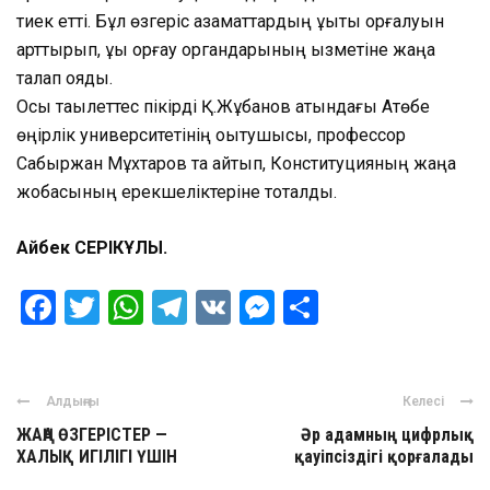
тиек етті. Бұл өзгеріс азаматтардың құқықтық қорғалуын
арттырып, құқық қорғау органдарының қызметіне жаңа
талап қояды.
Осы тақылеттес пікірді Қ.Жұбанов атындағы Ақтөбе
өңірлік университетінің оқытушысы, профессор
Сабыржан Мұхтаров та айтып, Конституцияның жаңа
жобасының ерекшеліктеріне тоқталды.
Айбек СЕРІКҰЛЫ.
Facebook
Twitter
WhatsApp
Telegram
VK
Messenger
Отправить
Алдыңғы
Келесі
ЖАҢА ӨЗГЕРІСТЕР —
Әр адамның цифрлық
ХАЛЫҚ ИГІЛІГІ ҮШІН
қауіпсіздігі қорғалады