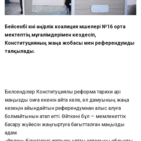
Бейсенбі күні өңірлік коалиция мүшелері №16 орта
мектептің мұғалімдерімен кездесіп,
Конституцияның жаңа жобасы мен референдумды
талқылады.
Белсенділер Конституциялық реформа тарихи әрі
маңызды оқиға екенін айта келе, ел дамуының жаңа
кезеңін айқындайтын референдумнан қалыс қалуға
болмайтынын атап өтті. Өйткені бұл — мемлекеттік
басқару жүйесін жаңғыртуға бағытталған маңызды
қадам.
«Өрлеу» біліктілікті арттыру ұлттық орталығы облыстық