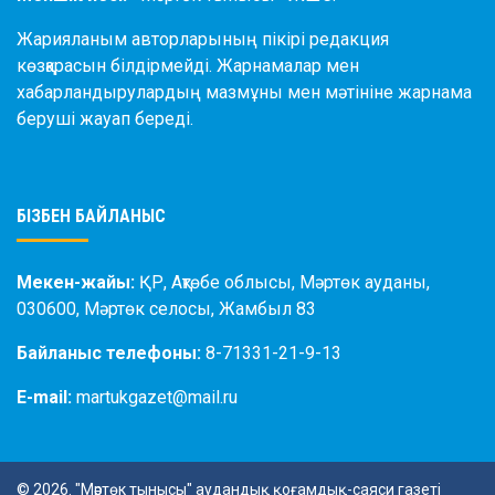
Жарияланым авторларының пікірі редакция
көзқарасын білдірмейді. Жарнамалар мен
хабарландырулардың мазмұны мен мәтініне жарнама
беруші жауап береді.
БІЗБЕН БАЙЛАНЫС
Мекен-жайы:
ҚР, Ақтөбе облысы, Мәртөк ауданы,
030600, Мәртөк селосы, Жамбыл 83
Байланыс телефоны:
8-71331-21-9-13
E-mail:
martukgazet@mail.ru
© 2026. "Мәртөк тынысы" аудандық қоғамдық-саяси газеті