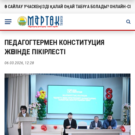
ӨЗ САЙЛАУ УЧАСКЕҢІЗДІ ҚАЛАЙ ОҢАЙ ТАБУҒА БОЛАДЫ? ОНЛАЙН-СЕ
МАҢЫЗДЫ
ПЕДАГОГТЕРМЕН КОНСТИТУЦИЯ
ЖӨНІНДЕ ПІКІРЛЕСТІ
06.03.2026, 12:28