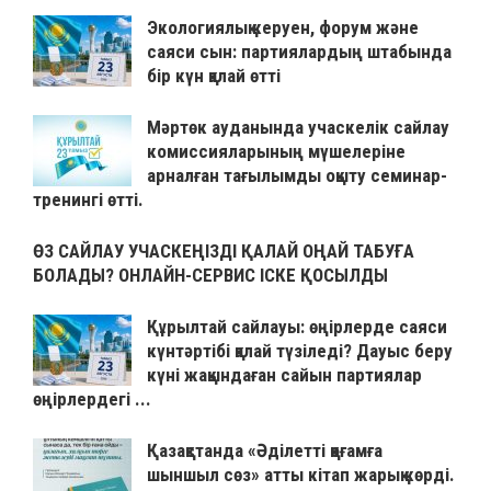
Экологиялық керуен, форум және
саяси сын: партиялардың штабында
бір күн қалай өтті
Мәртөк ауданында учаскелік сайлау
комиссияларының мүшелеріне
арналған тағылымды оқыту семинар-
тренингі өтті.
ӨЗ САЙЛАУ УЧАСКЕҢІЗДІ ҚАЛАЙ ОҢАЙ ТАБУҒА
БОЛАДЫ? ОНЛАЙН-СЕРВИС ІСКЕ ҚОСЫЛДЫ
Құрылтай сайлауы: өңірлерде саяси
күнтәртібі қалай түзіледі? Дауыс беру
күні жақындаған сайын партиялар
өңірлердегі ...
Қазақстанда «Әділетті қоғамға
шыншыл сөз» атты кітап жарық көрді.