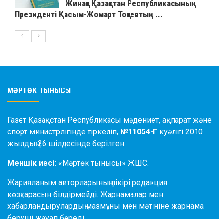
Жинаққа Қазақстан Республикасының
Президенті Қасым-Жомарт Тоқаевтың ...
МӘРТӨК ТЫНЫСЫ
Газет Қазақстан Республикасы мәдениет, ақпарат және
спорт министрлігінде тіркеліп,
№11054-Г
куәлігі 2010
жылдың 26 шілдесінде берілген.
Меншік иесі:
«Мәртөк тынысы» ЖШС.
Жарияланым авторларының пікірі редакция
көзқарасын білдірмейді. Жарнамалар мен
хабарландырулардың мазмұны мен мәтініне жарнама
беруші жауап береді.