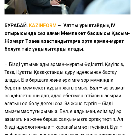
БУРАБАЙ.
KAZINFORM
– Ұлттық құрылтайдың ІV
отырысында сөз алған Мемлекет басшысы Қасым-
Жомарт Тоқаев қазақстандықтарға ортақ арман-мұрат
болуға тиіс құндылықтарды атады.
– Біздің ұлтымыздың арман-мұраты Әділетті, Қауіпсіз,
Таза, Қуатты Қазақстанды құру идеясынан бастау
алады. Біз баршаға және әркімге зор мүмкіндік
беретін мемлекет құрып жатырмыз. Бұл – әр азамат
өз қабілетін шыңдап, адал еңбегімен отбасын асырай
алатын ел болу деген сөз. Заң және тәртіп – біздің
мызғымас тұғырымыз. Бұл, ең алдымен, еліміздің әр
азаматына және барша халқымызға ортақ тәртіп. Ал
біздің идеологиямыз – қарапайым әрі түсінікті. Бұл –
жаһандағы аса күрделі геосаяси ахуалда елімізді жаңа