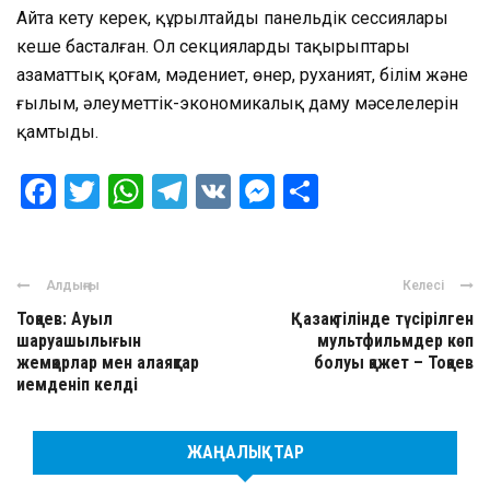
Айта кету керек, құрылтайдың панельдік сессиялары
кеше басталған. Ол секциялардың тақырыптары
азаматтық қоғам, мәдениет, өнер, руханият, білім және
ғылым, әлеуметтік-экономикалық даму мәселелерін
қамтыды.
Facebook
Twitter
WhatsApp
Telegram
VK
Messenger
Отправить
Алдыңғы
Келесі
Тоқаев: Ауыл
Қазақ тілінде түсірілген
шаруашылығын
мультфильмдер көп
жемқорлар мен алаяқтар
болуы қажет – Тоқаев
иемденіп келді
ЖАҢАЛЫҚТАР