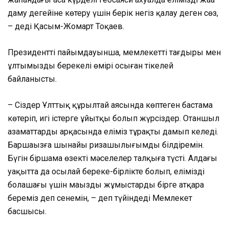
даму деңгейіне көтеру үшін берік негіз қалау деген сөз,
– деді Қасым-Жомарт Тоқаев.
Президенттің пайымдауынша, мемлекеттің тағдыры мен
ұлтымыздың берекелі өмірі осыған тікелей
байланысты.
– Сіздер Ұлттық құрылтай аясында көптеген бастама
көтеріп, игі істерге ұйытқы болып жүрсіздер. Отаншыл
азаматтардың арқасында еліміз тұрақты дамып келеді.
Баршаңызға шынайы ризашылығымды білдіремін.
Бүгін біршама өзекті мәселелер талқыға түсті. Алдағы
уақытта да осылай береке-бірлікте болып, еліміздің
болашағы үшін маңызды жұмыстарды бірге атқара
береміз деп сенемін, – деп түйіндеді Мемлекет
басшысы.