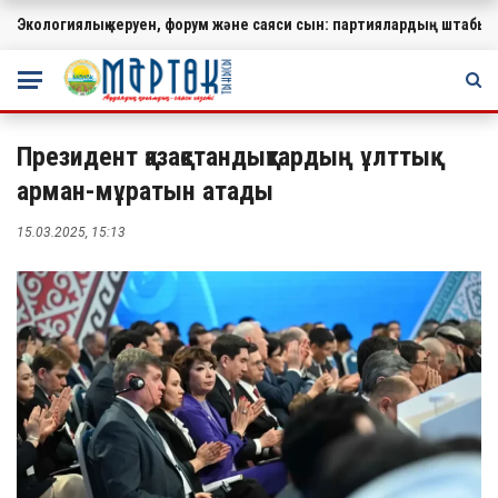
Экологиялық керуен, форум және саяси сын: партиялардың штабында
МАҢЫЗДЫ
Президент қазақстандықтардың ұлттық
арман-мұратын атады
15.03.2025, 15:13