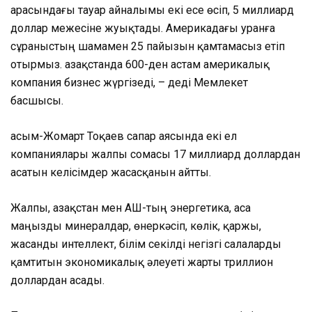
арасындағы тауар айналымы екі есе өсіп, 5 миллиард
доллар межесіне жуықтады. Америкадағы уранға
сұраныстың шамамен 25 пайызын қамтамасыз етіп
отырмыз. Қазақстанда 600-ден астам америкалық
компания бизнес жүргізеді, – деді Мемлекет
басшысы.
Қасым-Жомарт Тоқаев сапар аясында екі ел
компаниялары жалпы сомасы 17 миллиард доллардан
асатын келісімдер жасасқанын айтты.
Жалпы, Қазақстан мен АҚШ-тың энергетика, аса
маңызды минералдар, өнеркәсіп, көлік, қаржы,
жасанды интеллект, білім секілді негізгі салаларды
қамтитын экономикалық әлеуеті жарты триллион
доллардан асады.