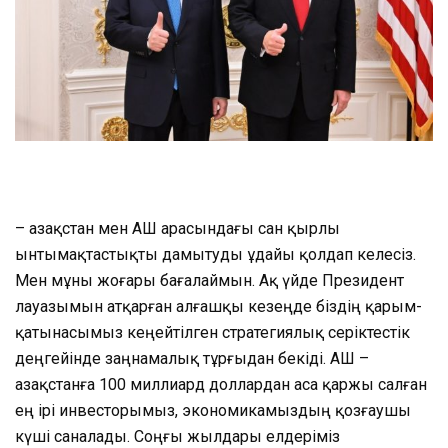
– Қазақстан мен АҚШ арасындағы сан қырлы
ынтымақтастықты дамытуды ұдайы қолдап келесіз.
Мен мұны жоғары бағалаймын. Ақ үйде Президент
лауазымын атқарған алғашқы кезеңде біздің қарым-
қатынасымыз кеңейтілген стратегиялық серіктестік
деңгейінде заңнамалық тұрғыдан бекіді. АҚШ –
Қазақстанға 100 миллиард доллардан аса қаржы салған
ең ірі инвесторымыз, экономикамыздың қозғаушы
күші саналады. Соңғы жылдары елдеріміз