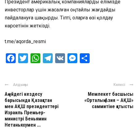
Президент америкалық компанияларды елімізде
инвесторлар үшін жасалған оңтайлы жағдайды
пайдалануға шақырды. Тіпті, оларға өзі қолдау
көрсетінін жеткізді.
t.me/aqorda_resmi
Facebook
Twitter
WhatsApp
Telegram
VK
Messenger
Отправить
Алдыңғы
Келесі
Ақ үйдегі кездесу
Мемлекет басшысы
барысында Қазақстан
«Орталық Азия – АҚШ»
мен АҚШ президенттері
саммитіне қатысты
Израиль Премьер-
министрі Беньямин
Нетаньяхумен ...