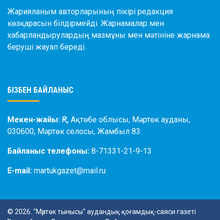
Жарияланым авторларының пікірі редакция
көзқарасын білдірмейді. Жарнамалар мен
хабарландырулардың мазмұны мен мәтініне жарнама
беруші жауап береді.
БІЗБЕН БАЙЛАНЫС
Мекен-жайы:
ҚР, Ақтөбе облысы, Мәртөк ауданы,
030600, Мәртөк селосы, Жамбыл 83
Байланыс телефоны:
8-71331-21-9-13
E-mail:
martukgazet@mail.ru
© 2026. "Мәртөк тынысы" аудандық қоғамдық-саяси газеті