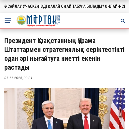
ӨЗ САЙЛАУ УЧАСКЕҢІЗДІ ҚАЛАЙ ОҢАЙ ТАБУҒА БОЛАДЫ? ОНЛАЙН-СЕ
МАҢЫЗДЫ
Президент Қазақстанның Құрама
Штаттармен стратегиялық серіктестікті
одан әрі нығайтуға ниетті екенін
растады
07.11.2025, 09:31