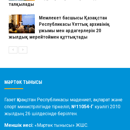
талқылады
Мемлекет басшысы Қазақстан
Республикасы Ұлттық архивінің
ұжымы мен ардагерлерін 20
жылдық мерейтоймен құттықтады
МӘРТӨК ТЫНЫСЫ
Газет Қазақстан Республикасы мәдениет, ақпарат және
спорт министрлігінде тіркеліп,
№11054-Г
куәлігі 2010
жылдың 26 шілдесінде берілген.
Меншік иесі:
«Мәртөк тынысы» ЖШС.