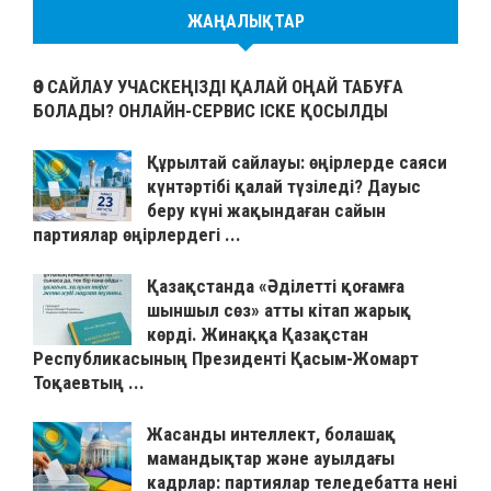
ЖАҢАЛЫҚТАР
ӨЗ САЙЛАУ УЧАСКЕҢІЗДІ ҚАЛАЙ ОҢАЙ ТАБУҒА
БОЛАДЫ? ОНЛАЙН-СЕРВИС ІСКЕ ҚОСЫЛДЫ
Құрылтай сайлауы: өңірлерде саяси
күнтәртібі қалай түзіледі? Дауыс
беру күні жақындаған сайын
партиялар өңірлердегі ...
Қазақстанда «Әділетті қоғамға
шыншыл сөз» атты кітап жарық
көрді. Жинаққа Қазақстан
Республикасының Президенті Қасым-Жомарт
Тоқаевтың ...
Жасанды интеллект, болашақ
мамандықтар және ауылдағы
кадрлар: партиялар теледебатта нені