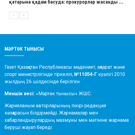
қатарына қадам басуда: прокурорлар жасанды ...
МӘРТӨК ТЫНЫСЫ
Газет Қазақстан Республикасы мәдениет, ақпарат және
спорт министрлігінде тіркеліп,
№11054-Г
куәлігі 2010
жылдың 26 шілдесінде берілген.
Меншік иесі:
«Мәртөк тынысы» ЖШС.
Жарияланым авторларының пікірі редакция
көзқарасын білдірмейді. Жарнамалар мен
хабарландырулардың мазмұны мен мәтініне жарнама
беруші жауап береді.