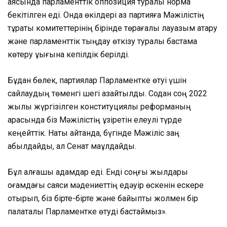
аясында парламенттік оппозиция туралы норма
бекітілген еді. Онда өкілдері аз партияға Мәжілістің
тұрақты комитеттерінің бірінде төрағалық лауазым атқару
және парламенттік тыңдау өткізу туралы бастама
көтеру құқығына кепілдік берілді.
Бұдан бөлек, партиялар Парламентке өтуі үшін
сайлаудың төменгі шегі азайтылды. Содан соң 2022
жылы жүргізілген конституциялық реформаның
арқасында біз Мәжілістің құзіретін елеулі түрде
кеңейттік. Нақты айтқанда, бүгінде Мәжіліс заң
қабылдайды, ал Сенат мақұлдайды.
Бұл алғашқы қадамдар еді. Енді соңғы жылдары
қоғамдағы саяси мәдениеттің едәуір өскенін ескере
отырып, біз бірте-бірте және байыпты жолмен бір
палаталы Парламентке өтуді бастаймыз».