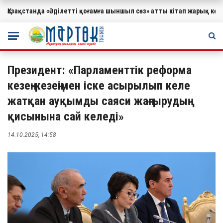
Қазақстанда «Әділетті қоғамға шыншыл сөз» атты кітап жарық к
МАҢЫЗДЫ
Президент: «Парламенттік реформа
кезең-кезеңімен іске асырылып келе
жатқан ауқымды саяси жаңғырудың
қисынына сай келеді»
14.10.2025, 14:58