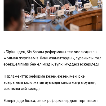
«Біріншіден, біз барлық реформаны тек эволюциялық
жолмен жүргіземіз. Яғни азаматтардың сұранысы, төл
ерекшелігіміз бен еліміздің түпкі мүддесі ескеріледі.
Парламенттік реформа кезең-кезеңімен іске
асырылып келе жатқан ауқымды саяси жаңғырудың
қисынына сай келеді.
Естеріңізде болса, саяси реформалардың төрт пакеті