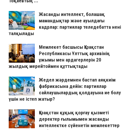
Тоқаевтың ...
Жасанды интеллект, болашақ
мамандықтар және ауылдағы
кадрлар: партиялар теледебатта нені
талқылады
Мемлекет басшысы Қазақстан
Республикасы Ұлттық архивінің
ұжымы мен ардагерлерін 20
жылдық мерейтоймен құттықтады
Жедел жәрдемнен бастап аяқкиім
фабрикасына дейін: партиялар
сайлаушылардың қолдауына ие болу
үшін не істеп жатыр?
Қазақстан құқық қорғау қызметі
деректер ғылымымен жасанды
интеллектке сүйенетін мемлекеттер