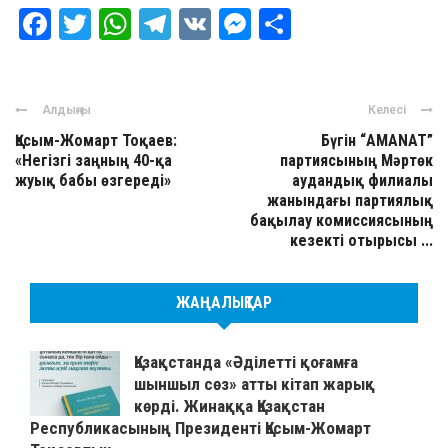
Facebook
Twitter
WhatsApp
Telegram
VK
Messenger
Отправить
Алдыңғы
Келесі
Қасым-Жомарт Тоқаев:
Бүгін “AMANAT”
«Негізгі заңның 40-қа
партиясының Мәртөк
жуық бабы өзгереді»
аудандық филиалы
жанындағы партиялық
бақылау комиссиясының
кезекті отырысы ...
ЖАҢАЛЫҚТАР
Қазақстанда «Әділетті қоғамға
шыншыл сөз» атты кітап жарық
көрді. Жинаққа Қазақстан
Республикасының Президенті Қасым-Жомарт