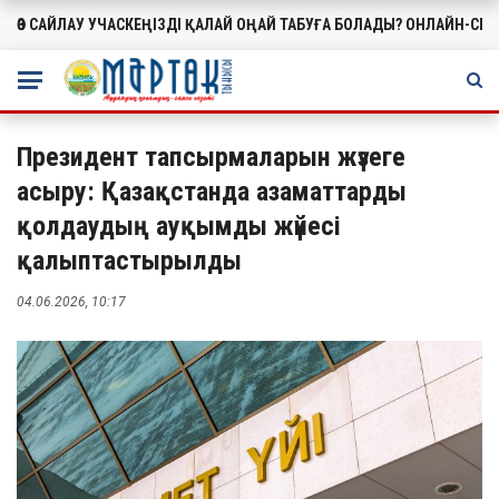
Құрылтай сайлауы: өңірлерде саяси күнтәртібі қалай түзіледі?
МАҢЫЗДЫ
Президент тапсырмаларын жүзеге
асыру: Қазақстанда азаматтарды
қолдаудың ауқымды жүйесі
қалыптастырылды
04.06.2026, 10:17