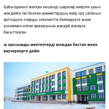
Қабылданып жатқан кешенді шаралар өмірлік қиын
жағдайға тап болған азаматтардың өмір сүру сапасын
арттыруға, оларды әлеуметтік бейімдеуге және
қоғаммен етене араласуына жағдай жасауға
бағытталған.
Үш ауысымды мектептерді жоюдан бастап жеке
ваучерлерге дейін