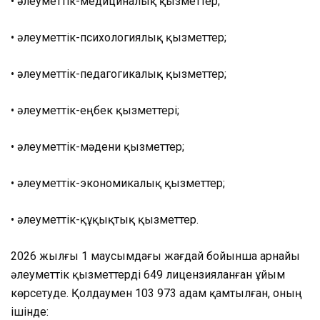
• әлеуметтік-медициналық қызметтер;
• әлеуметтік-психологиялық қызметтер;
• әлеуметтік-педагогикалық қызметтер;
• әлеуметтік-еңбек қызметтері;
• әлеуметтік-мәдени қызметтер;
• әлеуметтік-экономикалық қызметтер;
• әлеуметтік-құқықтық қызметтер.
2026 жылғы 1 маусымдағы жағдай бойынша арнайы
әлеуметтік қызметтерді 649 лицензияланған ұйым
көрсетуде. Қолдаумен 103 973 адам қамтылған, оның
ішінде: