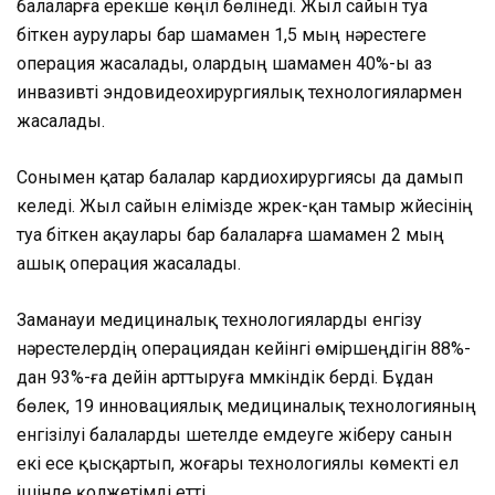
балаларға ерекше көңіл бөлінеді. Жыл сайын туа
біткен аурулары бар шамамен 1,5 мың нәрестеге
операция жасалады, олардың шамамен 40%-ы аз
инвазивті эндовидеохирургиялық технологиялармен
жасалады.
Сонымен қатар балалар кардиохирургиясы да дамып
келеді. Жыл сайын елімізде жүрек-қан тамыр жүйесінің
туа біткен ақаулары бар балаларға шамамен 2 мың
ашық операция жасалады.
Заманауи медициналық технологияларды енгізу
нәрестелердің операциядан кейінгі өміршеңдігін 88%-
дан 93%-ға дейін арттыруға мүмкіндік берді. Бұдан
бөлек, 19 инновациялық медициналық технологияның
енгізілуі балаларды шетелде емдеуге жіберу санын
екі есе қысқартып, жоғары технологиялы көмекті ел
ішінде қолжетімді етті.