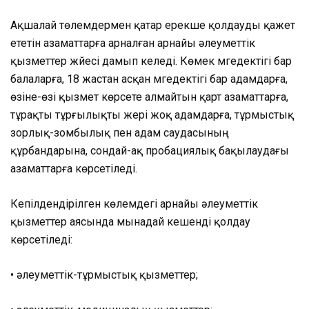
Ақшалай төлемдермен қатар ерекше қолдауды қажет
ететін азаматтарға арналған арнайы әлеуметтік
қызметтер жүйесі дамып келеді. Көмек мүгедектігі бар
балаларға, 18 жастан асқан мүгедектігі бар адамдарға,
өзіне-өзі қызмет көрсете алмайтын қарт азаматтарға,
тұрақты тұрғылықты жері жоқ адамдарға, тұрмыстық
зорлық-зомбылық пен адам саудасының
құрбандарына, сондай-ақ пробациялық бақылаудағы
азаматтарға көрсетіледі.
Кепілдендірілген көлемдегі арнайы әлеуметтік
қызметтер аясында мынадай кешенді қолдау
көрсетіледі:
• әлеуметтік-тұрмыстық қызметтер;