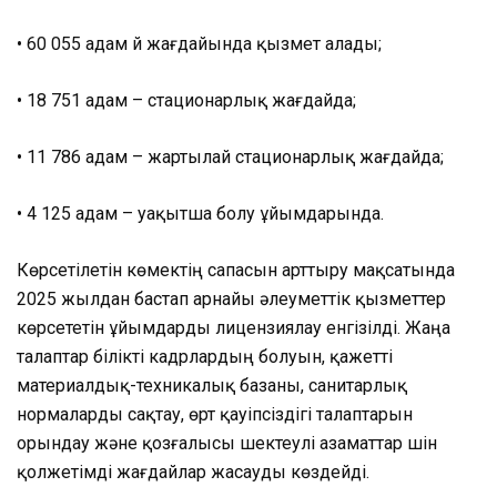
• 60 055 адам үй жағдайында қызмет алады;
• 18 751 адам – стационарлық жағдайда;
• 11 786 адам – жартылай стационарлық жағдайда;
• 4 125 адам – уақытша болу ұйымдарында.
Көрсетілетін көмектің сапасын арттыру мақсатында
2025 жылдан бастап арнайы әлеуметтік қызметтер
көрсететін ұйымдарды лицензиялау енгізілді. Жаңа
талаптар білікті кадрлардың болуын, қажетті
материалдық-техникалық базаны, санитарлық
нормаларды сақтау, өрт қауіпсіздігі талаптарын
орындау және қозғалысы шектеулі азаматтар үшін
қолжетімді жағдайлар жасауды көздейді.