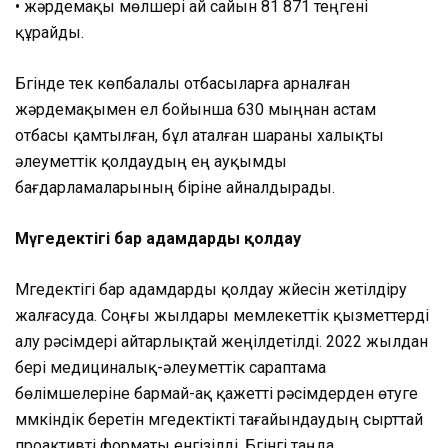
• жәрдемақы мөлшері ай сайын 81 871 теңгені
құрайды.
Бүгінде тек көпбалалы отбасыларға арналған
жәрдемақымен ел бойынша 630 мыңнан астам
отбасы қамтылған, бұл аталған шараны халықты
әлеуметтік қолдаудың ең ауқымды
бағдарламаларының біріне айналдырады.
Мүгедектігі бар адамдарды қолдау
Мүгедектігі бар адамдарды қолдау жүйесін жетілдіру
жалғасуда. Соңғы жылдары мемлекеттік қызметтерді
алу рәсімдері айтарлықтай жеңілдетілді. 2022 жылдан
бері медициналық-әлеуметтік сараптама
бөлімшелеріне бармай-ақ қажетті рәсімдерден өтуге
мүмкіндік беретін мүгедектікті тағайындаудың сырттай
проактивті форматы енгізілді. Бүгінгі таңда