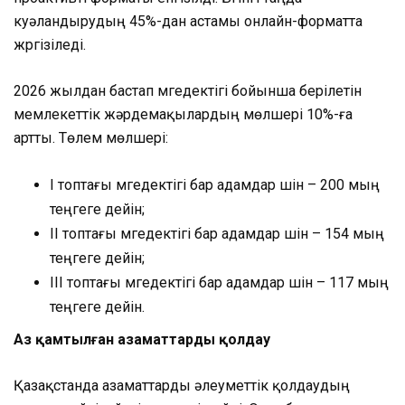
куәландырудың 45%-дан астамы онлайн-форматта
жүргізіледі.
2026 жылдан бастап мүгедектігі бойынша берілетін
мемлекеттік жәрдемақылардың мөлшері 10%-ға
артты. Төлем мөлшері:
I топтағы мүгедектігі бар адамдар үшін – 200 мың
теңгеге дейін;
II топтағы мүгедектігі бар адамдар үшін – 154 мың
теңгеге дейін;
III топтағы мүгедектігі бар адамдар үшін – 117 мың
теңгеге дейін.
Аз қамтылған азаматтарды қолдау
Қазақстанда азаматтарды әлеуметтік қолдаудың