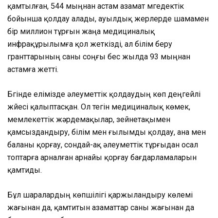
қамтылған, 544 мыңнан астам азамат мүгедектік
бойынша қолдау алады, ауылдық жерлерде шамамен
бір миллион тұрғын жаңа медициналық
инфрақұрылымға қол жеткізді, ал білім беру
гранттарының саны соңғы бес жылда 93 мыңнан
астамға жетті.
Бүгінде елімізде әлеуметтік қолдаудың көп деңгейлі
жүйесі қалыптасқан. Ол тегін медициналық көмек,
мемлекеттік жәрдемақылар, зейнетақымен
қамсыздандыру, білім мен ғылымды қолдау, ана мен
баланы қорғау, сондай-ақ әлеуметтік тұрғыдан осал
топтарға арналған арнайы қорғау бағдарламаларын
қамтиды.
Бұл шаралардың көпшілігі қаржыландыру көлемі
жағынан да, қамтитын азаматтар саны жағынан да