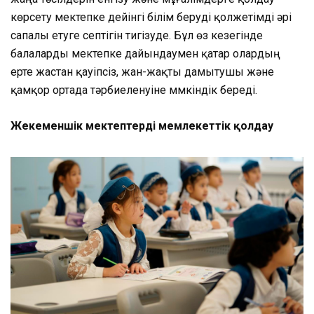
көрсету мектепке дейінгі білім беруді қолжетімді әрі
сапалы етуге септігін тигізуде. Бұл өз кезегінде
балаларды мектепке дайындаумен қатар олардың
ерте жастан қауіпсіз, жан-жақты дамытушы және
қамқор ортада тәрбиеленуіне мүмкіндік береді.
Жекеменшік мектептерді мемлекеттік қолдау