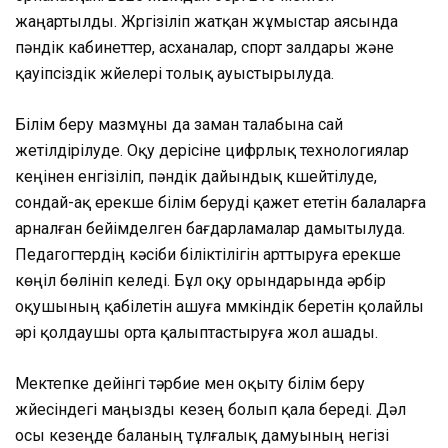
жаңартылды. Жүргізіліп жатқан жұмыстар аясында
пәндік кабинеттер, асханалар, спорт залдары және
қауіпсіздік жүйелері толық ауыстырылуда.
Білім беру мазмұны да заман талабына сай
жетілдірілуде. Оқу үдерісіне цифрлық технологиялар
кеңінен енгізіліп, пәндік дайындық күшейтілуде,
сондай-ақ ерекше білім беруді қажет ететін балаларға
арналған бейімделген бағдарламалар дамытылуда.
Педагогтердің кәсіби біліктілігін арттыруға ерекше
көңіл бөлініп келеді. Бұл оқу орындарында әрбір
оқушының қабілетін ашуға мүмкіндік беретін қолайлы
әрі қолдаушы орта қалыптастыруға жол ашады.
Мектепке дейінгі тәрбие мен оқыту білім беру
жүйесіндегі маңызды кезең болып қала береді. Дәл
осы кезеңде баланың тұлғалық дамуының негізі