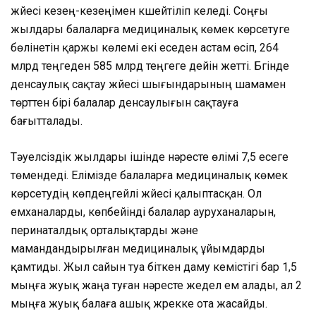
жүйесі кезең-кезеңімен күшейтіліп келеді. Соңғы
жылдары балаларға медициналық көмек көрсетуге
бөлінетін қаржы көлемі екі еседен астам өсіп, 264
млрд теңгеден 585 млрд теңгеге дейін жетті. Бүгінде
денсаулық сақтау жүйесі шығындарының шамамен
төрттен бірі балалар денсаулығын сақтауға
бағытталады.
Тәуелсіздік жылдары ішінде нәресте өлімі 7,5 есеге
төмендеді. Елімізде балаларға медициналық көмек
көрсетудің көпдеңгейлі жүйесі қалыптасқан. Ол
емханаларды, көпбейінді балалар ауруханаларын,
перинаталдық орталықтарды және
мамандандырылған медициналық ұйымдарды
қамтиды. Жыл сайын туа біткен даму кемістігі бар 1,5
мыңға жуық жаңа туған нәресте жедел ем алады, ал 2
мыңға жуық балаға ашық жүрекке ота жасайды.