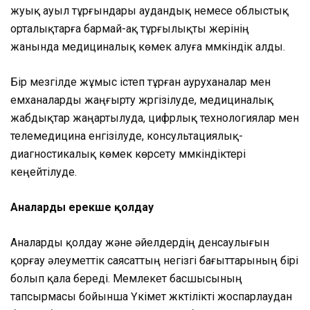
жуық ауыл тұрғындары аудандық немесе облыстық
орталықтарға бармай-ақ тұрғылықты жерінің
жанында медициналық көмек алуға мүмкіндік алды.
Бір мезгілде жұмыс істеп тұрған ауруханалар мен
емханаларды жаңғырту жүргізілуде, медициналық
жабдықтар жаңартылуда, цифрлық технологиялар мен
телемедицина енгізілуде, консультациялық-
диагностикалық көмек көрсету мүмкіндіктері
кеңейтілуде.
Аналарды ерекше қолдау
Аналарды қолдау және әйелдердің денсаулығын
қорғау әлеуметтік саясаттың негізгі бағыттарының бірі
болып қала береді. Мемлекет басшысының
тапсырмасы бойынша Үкімет жүктілікті жоспарлаудан