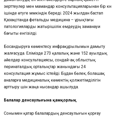
зерттеулер мен мамандар консультацияларынан бір күн
ішінде өтуге мүмкіндік береді. 2024 жылдан бастап
Қазақстанда фетальды медицина – ұрықтағы
патологияларды жатырішілік емдеудің заманауи
бағыты енгізілді.
Босандыруға көмектесу инфрақұрылымын дамыту
жалғасуда. Елімізде 273 қалалық және 152 ауылдық
әйелдер консультациясы, сондай-ақ облыстық
перинаталдық орталықтар жанындағы 24
консультация жұмыс істейді. Бұдан бөлек, болашақ
аналарға медициналық көмектің қолжетімділігін
арттыру үшін жаңа нысандар ашылуда.
Балалар денсаулығына қамқорлық
Сонымен қатар балалардың денсаулығын қорғау