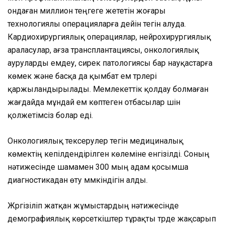
ондаған миллион теңгеге жететін жоғары
технологиялы операцияларға дейін тегін алуда.
Кардиохирургиялық операциялар, нейрохирургиялық
араласулар, ағза трансплантациясы, онкологиялық
ауруларды емдеу, сирек патологиясы бар науқастарға
көмек және басқа да қымбат ем түрлері
қаржыландырылады. Мемлекеттік қолдау болмаған
жағдайда мұндай ем көптеген отбасылар үшін
қолжетімсіз болар еді.
Онкологиялық тексерулер тегін медициналық
көмектің кепілдендірілген көлеміне енгізілді. Соның
нәтижесінде шамамен 300 мың адам қосымша
диагностикадан өту мүмкіндігін алды.
Жүргізіліп жатқан жұмыстардың нәтижесінде
демографиялық көрсеткіштер тұрақты түрде жақсарып