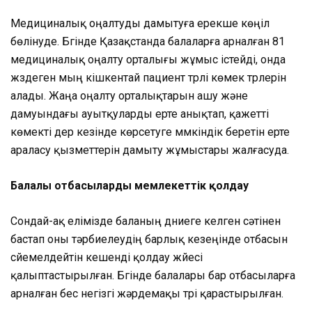
Медициналық оңалтуды дамытуға ерекше көңіл
бөлінуде. Бүгінде Қазақстанда балаларға арналған 81
медициналық оңалту орталығы жұмыс істейді, онда
жүздеген мың кішкентай пациент түрлі көмек түрлерін
алады. Жаңа оңалту орталықтарын ашу және
дамуындағы ауытқуларды ерте анықтап, қажетті
көмекті дер кезінде көрсетуге мүмкіндік беретін ерте
араласу қызметтерін дамыту жұмыстары жалғасуда.
Балалы отбасыларды мемлекеттік қолдау
Сондай-ақ елімізде баланың дүниеге келген сәтінен
бастап оны тәрбиелеудің барлық кезеңінде отбасын
сүйемелдейтін кешенді қолдау жүйесі
қалыптастырылған. Бүгінде балалары бар отбасыларға
арналған бес негізгі жәрдемақы түрі қарастырылған.