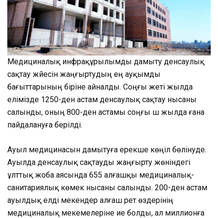
Медициналық инфрақұрылымды дамыту денсаулық
сақтау жүйесін жаңғыртудың ең ауқымды
бағыттарының біріне айналды. Соңғы жеті жылда
елімізде 1250-ден астам денсаулық сақтау нысаны
салынды, оның 800-ден астамы соңғы үш жылда ғана
пайдалануға берілді.
Ауыл медицинасын дамытуға ерекше көңіл бөлінуде.
Ауылда денсаулық сақтауды жаңғырту жөніндегі
ұлттық жоба аясында 655 алғашқы медициналық-
санитариялық көмек нысаны салынды. 200-ден астам
ауылдық елді мекендер алғаш рет өздерінің
медициналық мекемелеріне ие болды, ал миллионға