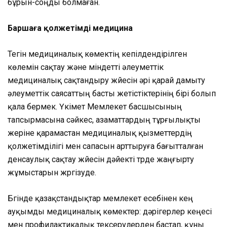
бұрын-соңды болмаған.
Баршаға қолжетімді медицина
Тегін медициналық көмектің кепілдендірілген
көлемін сақтау және міндетті әлеуметтік
медициналық сақтандыру жүйесін әрі қарай дамыту
әлеуметтік саясаттың басты жетістіктерінің бірі болып
қала бермек. Үкімет Мемлекет басшысының
тапсырмасына сәйкес, азаматтардың тұрғылықты
жеріне қарамастан медициналық қызметтердің
қолжетімділігі мен сапасын арттыруға бағытталған
денсаулық сақтау жүйесін дәйекті түрде жаңғырту
жұмыстарын жүргізуде.
Бүгінде қазақстандықтар мемлекет есебінен кең
ауқымды медициналық көмектер: дәрігерлер кеңесі
мен профилактикалық тексерулерден бастап, құны