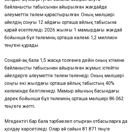
байланысты табысынан айырылған жағдайда
әлеуметтік төлем қарастырылған. Оның мөлшері
әйелдің соңғы 12 айдағы орташа айлық табысына
қарай есептеледі. 2026 жылғы 1 мамырдағы жағдай
бойынша бұл төлемнің орташа көлемі 1,2 миллион
теңгені құрады.
Сондай-ақ бала 1,5 жасқа толғанға дейін оның күтіміне
байланысты табысынан айырылған жұмыс істейтін
әйелдерге әлеуметтік төлем төленеді. Оның мөлшері
соңғы екі жылдағы орташа айлық табыстың 40%
көлемінде белгіленеді. Мамыр айының басындағы
дерек бойынша бұл төлемнің орташа мөлшері 86 062
теңгеге жетті.
Мүгедектігі бар бала тәрбиелеп отырған отбасыларға да
қолдау көрсетіледі. Олар ай сайын 81 871 теңге