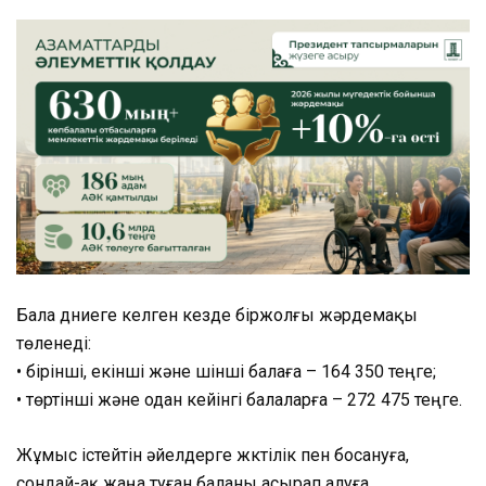
Бала дүниеге келген кезде біржолғы жәрдемақы
төленеді:
• бірінші, екінші және үшінші балаға – 164 350 теңге;
• төртінші және одан кейінгі балаларға – 272 475 теңге.
Жұмыс істейтін әйелдерге жүктілік пен босануға,
сондай-ақ жаңа туған баланы асырап алуға