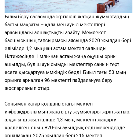
Білім беру саласында жүргізіліп жатқан жұмыстардың
басты мақсаты – қала мен ауыл мектептері
арасындағы алшақтықты азайту. Мемлекет
басшысының тапсырмасы аясында 2020 жылдан бері
елімізде 1,2 мыңнан астам мектеп салынды.
Нәтижесінде 1 млн-нан астам жаңа оқушы орны
ашылды, бұл үш ауысымды мектептер санын төрт
есеге қысқартуға мүмкіндік берді. Биыл тағы 53 мың
орынға арналған 96 мектепті пайдалануға беру
жоспарланып отыр.
Сонымен қатар қолданыстағы мектеп
инфрақұрылымын жаңғырту жұмыстары жүріп жатыр:
алдағы үш жыл ішінде 1,3 мың мектепті жаңарту
көзделген, оның 820-сы ауылдық елді мекендерде
орналасқан. 2025 жылдан бері 215 мектеп