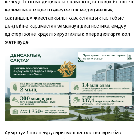
келеді. Тегін медициналық көмектің кепілдік берілген
көлемі мен міндетті әлеуметтік медициналық
сақтандыру жүйесі арқылы қазақстандықтар табыс
деңгейіне қарамастан заманауи диагностика, емдеу
әдістері және күрделі хирургиялық операцияларға қол
жеткізуде.
Ауыр туа біткен аурулары мен патологиялары бар