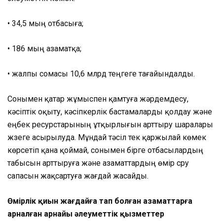
• 34,5 мың отбасыға;
• 186 мың азаматқа;
• жалпы сомасы 10,6 млрд теңгеге тағайындалды.
Сонымен қатар жұмыспен қамтуға жәрдемдесу,
кәсіптік оқыту, кәсіпкерлік бастамаларды қолдау және
еңбек ресурстарының ұтқырлығын арттыру шаралары
жүзеге асырылуда. Мұндай тәсіл тек қаржылай көмек
көрсетіп қана қоймай, сонымен бірге отбасылардың
табысын арттыруға және азаматтардың өмір сүру
сапасын жақсартуға жағдай жасайды.
Өмірлік қиын жағдайға тап болған азаматтарға
арналған арнайы әлеуметтік қызметтер