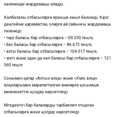
көлемінде жәрдемақы алады.
Көпбалалы отбасыларға ерекше көңіл бөлінеді. Кіріс
деңгейіне қарамастан, оларға ай сайынғы жәрдемақы
төленеді:
• төрт баласы бар отбасыларға – 69 330 теңге;
• бес баласы бар отбасыларға – 86 673 теңге;
• алты баласы бар отбасыларға – 104 017 теңге;
• жеті және одан да көп баласы бар отбасыларға – 121
360 теңге.
Сонымен қатар «Алтын алқа» және «Күміс алқа»
алқаларымен марапатталған аналарға қосымша
мемлекеттік қолдау көрсетіледі.
Мүгедектігі бар балаларды тәрбиелеп отырған
отбасыларға жеке қолдау көрсетіледі: