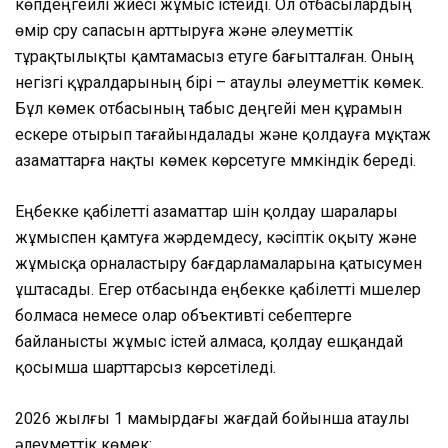
көпдеңгейлі жүйесі жұмыс істейді. Ол отбасылардың
өмір сүру сапасын арттыруға және әлеуметтік
тұрақтылықты қамтамасыз етуге бағытталған. Оның
негізгі құралдарының бірі – атаулы әлеуметтік көмек.
Бұл көмек отбасының табыс деңгейі мен құрамын
ескере отырып тағайындалады және қолдауға мұқтаж
азаматтарға нақты көмек көрсетуге мүмкіндік береді.
Еңбекке қабілетті азаматтар үшін қолдау шаралары
жұмыспен қамтуға жәрдемдесу, кәсіптік оқыту және
жұмысқа орналастыру бағдарламаларына қатысумен
ұштасады. Егер отбасында еңбекке қабілетті мүшелер
болмаса немесе олар объективті себептерге
байланысты жұмыс істей алмаса, қолдау ешқандай
қосымша шарттарсыз көрсетіледі.
2026 жылғы 1 мамырдағы жағдай бойынша атаулы
әлеуметтік көмек: