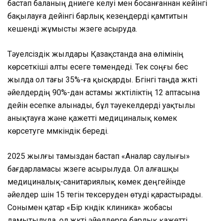
бастап баланың дүниеге келуі мен босанғаннан кейінгі
бақылауға дейінгі барлық кезеңдерді қамтитын
кешенді жұмысты жүзеге асыруда.
Тәуелсіздік жылдары Қазақстанда ана өлімінің
көрсеткіші алты есеге төмендеді. Тек соңғы бес
жылда ол тағы 35%-ға қысқарды. Бүгінгі таңда жүкті
әйелдердің 90%-дан астамы жүктіліктің 12 аптасына
дейін есепке алынады, бұл тәуекелдерді уақтылы
анықтауға және қажетті медициналық көмек
көрсетуге мүмкіндік береді.
2025 жылғы тамыздан бастап «Аналар саулығы»
бағдарламасы жүзеге асырылуда. Ол алғашқы
медициналық-санитариялық көмек деңгейінде
әйелдер үшін 15 тегін тексеруден өтуді қарастырады.
Сонымен қатар «Бір күндік клиника» жобасы
дамытылуда, ол жүкті әйелдерге барлық қажетті