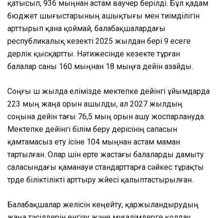
қатысып, 936 мыңнан астам ваучер берілді. Бұл қадам
бюджет шығыстарының ашықтығы мен тиімділігін
арттырып қана қоймай, балабақшалардағы
республикалық кезекті 2025 жылдан бері 9 есеге
дерлік қысқартты. Нәтижесінде кезекте тұрған
балалар саны 160 мыңнан 18 мыңға дейін азайды.
Соңғы үш жылда елімізде мектепке дейінгі ұйымдарда
223 мың жаңа орын ашылды, ал 2027 жылдың
соңына дейін тағы 76,5 мың орын ашу жоспарлануда.
Мектепке дейінгі білім беру үдерісінің сапасын
қамтамасыз ету ісіне 104 мыңнан астам маман
тартылған. Олар үшін ерте жастағы балаларды дамыту
саласындағы қаманауи стандарттарға сәйкес тұрақты
түрде біліктілікті арттыру жүйесі қалыптастырылған.
Балабақшалар желісін кеңейту, қаржыландырудың
жаңа тәсілдерін енгізу және мұғалімдерге қолдау