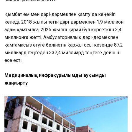
Қымбат ем мен дәрі-дәрмекпен қамту да кеңейіп
келеді. 2018 жылы тегін дәрі-дәрмекпен 1,9 миллион
адам қамтылса, 2025 жылға қарай бұл көрсеткіш 3,4
миллионға жетті. Амбулаториялық дәрі-дәрмекпен
қамтамасыз етуге бөлінетін қаржы осы кезеңде 87,2
миллиард теңгеден 337,4 миллиард теңгеге дейін үш
есе өсті.
Медициналық инфрақұрылымды ауқымды
жаңғырту