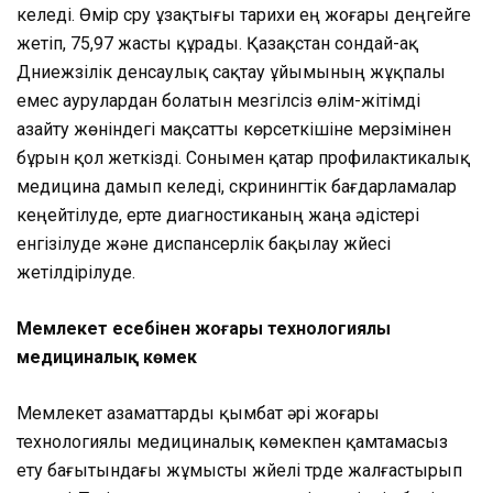
келеді. Өмір сүру ұзақтығы тарихи ең жоғары деңгейге
жетіп, 75,97 жасты құрады. Қазақстан сондай-ақ
Дүниежүзілік денсаулық сақтау ұйымының жұқпалы
емес аурулардан болатын мезгілсіз өлім-жітімді
азайту жөніндегі мақсатты көрсеткішіне мерзімінен
бұрын қол жеткізді. Сонымен қатар профилактикалық
медицина дамып келеді, скринингтік бағдарламалар
кеңейтілуде, ерте диагностиканың жаңа әдістері
енгізілуде және диспансерлік бақылау жүйесі
жетілдірілуде.
Мемлекет есебінен жоғары технологиялы
медициналық көмек
Мемлекет азаматтарды қымбат әрі жоғары
технологиялы медициналық көмекпен қамтамасыз
ету бағытындағы жұмысты жүйелі түрде жалғастырып