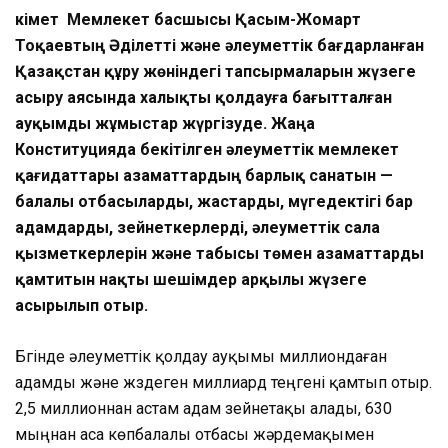
Үкімет Мемлекет басшысы Қасым-Жомарт
Тоқаевтың Әділетті және әлеуметтік бағдарланған
Қазақстан құру жөніндегі тапсырмаларын жүзеге
асыру аясында халықты қолдауға бағытталған
ауқымды жұмыстар жүргізуде. Жаңа
Конституцияда бекітілген әлеуметтік мемлекет
қағидаттары азаматтардың барлық санатын —
балалы отбасыларды, жастарды, мүгедектігі бар
адамдарды, зейнеткерлерді, әлеуметтік сала
қызметкерлерін және табысы төмен азаматтарды
қамтитын нақты шешімдер арқылы жүзеге
асырылып отыр.
Бүгінде әлеуметтік қолдау ауқымы миллиондаған
адамды және жүздеген миллиард теңгені қамтып отыр.
2,5 миллионнан астам адам зейнетақы алады, 630
мыңнан аса көпбалалы отбасы жәрдемақымен