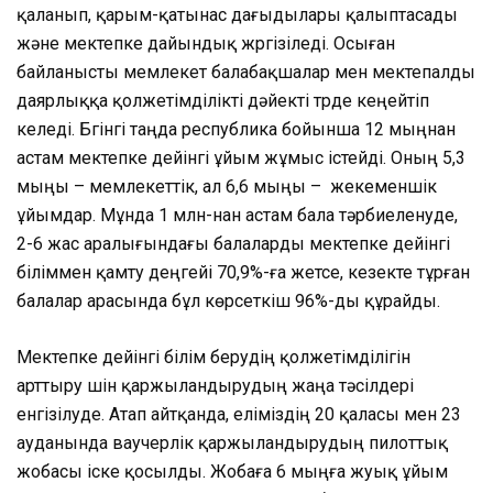
қаланып, қарым-қатынас дағыдылары қалыптасады
және мектепке дайындық жүргізіледі. Осыған
байланысты мемлекет балабақшалар мен мектепалды
даярлыққа қолжетімділікті дәйекті түрде кеңейтіп
келеді. Бүгінгі таңда республика бойынша 12 мыңнан
астам мектепке дейінгі ұйым жұмыс істейді. Оның 5,3
мыңы – мемлекеттік, ал 6,6 мыңы – жекеменшік
ұйымдар. Мұнда 1 млн-нан астам бала тәрбиеленуде,
2-6 жас аралығындағы балаларды мектепке дейінгі
біліммен қамту деңгейі 70,9%-ға жетсе, кезекте тұрған
балалар арасында бұл көрсеткіш 96%-ды құрайды.
Мектепке дейінгі білім берудің қолжетімділігін
арттыру үшін қаржыландырудың жаңа тәсілдері
енгізілуде. Атап айтқанда, еліміздің 20 қаласы мен 23
ауданында ваучерлік қаржыландырудың пилоттық
жобасы іске қосылды. Жобаға 6 мыңға жуық ұйым