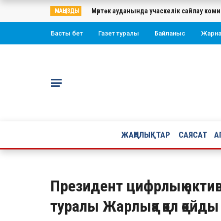
Мәртөк ауданында учаскелік сайлау ко
МАҢЫЗДЫ
Басты бет
Газет туралы
Байланыс
Жарн
ЖАҢАЛЫҚТАР
САЯСАТ
А
Президент цифрлық акти
туралы Жарлыққа қол қойды