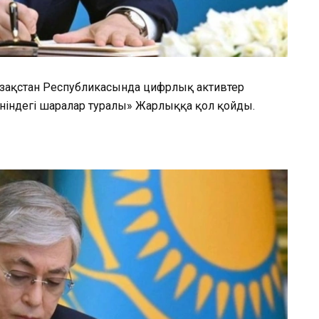
зақстан Республикасында цифрлық активтер
індегі шаралар туралы» Жарлыққа қол қойды.