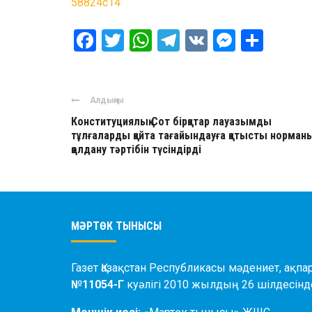
58824c14
Facebook
Twitter
WhatsApp
Telegram
VK
Messen
Отпр
Алдыңғы
Конституциялық Сот бірқатар лауазымды
тұлғаларды қайта тағайындауға қатысты норман
қолдану тәртібін түсіндірді
МӘРТӨК ТЫНЫСЫ
Газет Қазақстан Республикасы мәдениет, ақпар
№11054-Г
куәлігі 2010 жылдың 26 шілдесінде