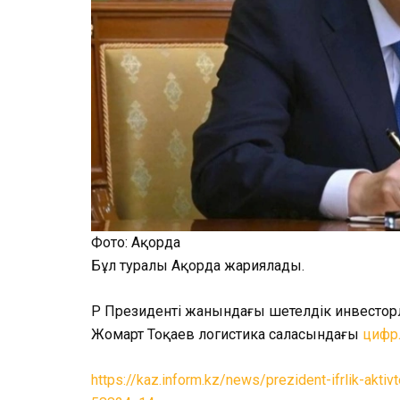
Фото: Ақорда
Бұл туралы Ақорда жариялады.
ҚР Президенті жанындағы шетелдік инвестор
Жомарт Тоқаев логистика саласындағы
цифр
https://kaz.inform.kz/news/prezident-ifrlik-aktivt