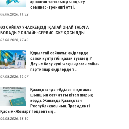
арналған тағылымды оқыту
семинар-тренингі өтті.
08.08.2026, 11:32
ӨЗ САЙЛАУ УЧАСКЕҢІЗДІ ҚАЛАЙ ОҢАЙ ТАБУҒА
БОЛАДЫ? ОНЛАЙН-СЕРВИС ІСКЕ ҚОСЫЛДЫ
07.08.2026, 17:49
Құрылтай сайлауы: өңірлерде
саяси күнтәртібі қалай түзіледі?
Дауыс беру күні жақындаған сайын
партиялар өңірлердегі ...
07.08.2026, 16:07
Қазақстанда «Әділетті қоғамға
шыншыл сөз» атты кітап жарық
көрді. Жинаққа Қазақстан
Республикасының Президенті
Қасым-Жомарт Тоқаевтың ...
06.08.2026, 18:10