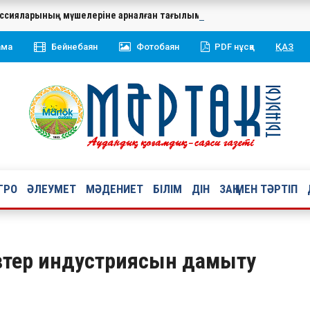
миссияларының мүшелеріне арналған тағылымды оқыту семинар-трени
ама
Бейнебаян
Фотобаян
PDF нұсқа
ҚАЗ
ГРО
ӘЛЕУМЕТ
МӘДЕНИЕТ
БІЛІМ
ДІН
ЗАҢ МЕН ТӘРТІП
втер индустриясын дамыту