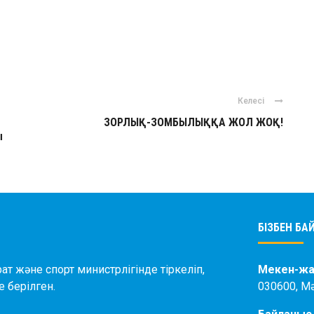
ger
авить
Келесі
ЗОРЛЫҚ-ЗОМБЫЛЫҚҚА ЖОЛ ЖОҚ!
ы
БІЗБЕН Б
ат және спорт министрлігінде тіркеліп,
Мекен-жа
 берілген.
030600, М