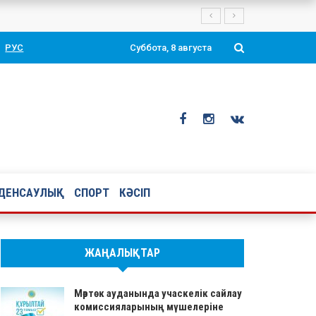
нгі өтті.
РУС
Суббота, 8 августа
ДЕНСАУЛЫҚ
СПОРТ
КӘСІП
ЖАҢАЛЫҚТАР
Мәртөк ауданында учаскелік сайлау
комиссияларының мүшелеріне