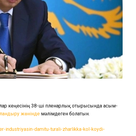
лар кеңесінің 38-ші пленарлық отырысында Қасым-
ландыру жөнінде
мәлімдеген болатын.
er-industriyasin-damitu-turali-zharlikka-kol-koydi-