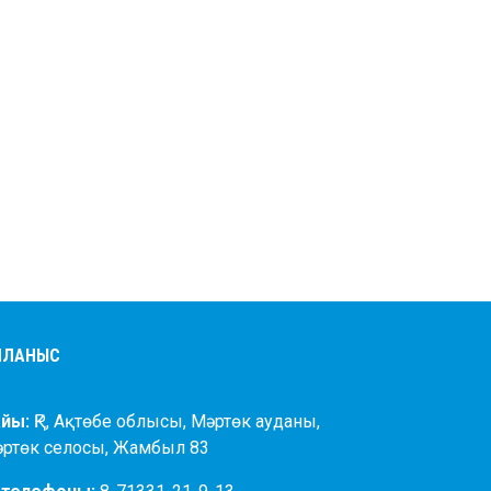
АЙЛАНЫС
йы:
ҚР, Ақтөбе облысы, Мәртөк ауданы,
әртөк селосы, Жамбыл 83