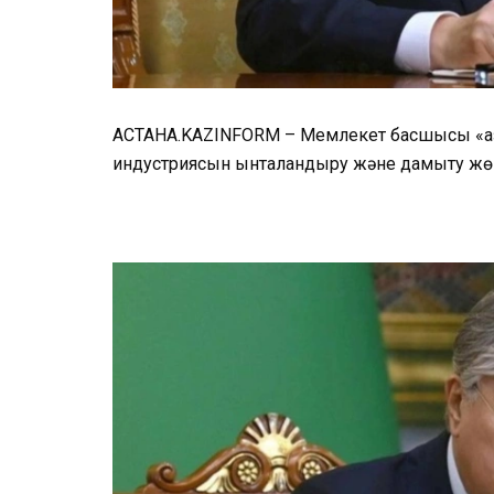
АСТАНА.KAZINFORM – Мемлекет басшысы «Қа
индустриясын ынталандыру және дамыту жөн