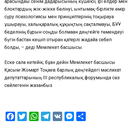
арасындағы сенім дағдарысының күшеюі, ірі елдер мен
блоктардың жік-жікке бөлінуі, ынтымақ-бірлікте өмір
сүру психологиясы мен принциптерінің тоқырауға
ұшырауы, халықаралық құқықтың сақталмауы, БҰҰ
беделінің бұрын-соңды болмаған деңгейге төмендеуі
бүгін бастан кешіп отырған қатерлі жағдайға себеп
болды, – деді Мемлекет басшысы.
Еске сала кетейік, бұған дейін Мемлекет басшысы
Қасым-Жомарт Тоқаев барлық деңгейдегі мәслихат
депутаттарының ІІІ республикалық форумында сөз
сөйлегенін жазғанбыз.
Facebook
Twitter
WhatsApp
Telegram
VK
Messenger
Отправить