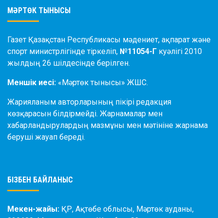
МӘРТӨК ТЫНЫСЫ
Газет Қазақстан Республикасы мәдениет, ақпарат және
спорт министрлігінде тіркеліп,
№11054-Г
куәлігі 2010
жылдың 26 шілдесінде берілген.
Меншік иесі:
«Мәртөк тынысы» ЖШС.
Жарияланым авторларының пікірі редакция
көзқарасын білдірмейді. Жарнамалар мен
хабарландырулардың мазмұны мен мәтініне жарнама
беруші жауап береді.
БІЗБЕН БАЙЛАНЫС
Мекен-жайы:
ҚР, Ақтөбе облысы, Мәртөк ауданы,