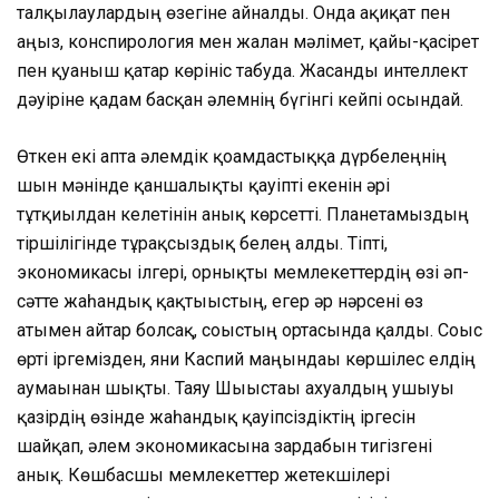
талқылаулардың өзегіне айналды. Онда ақиқат пен
аңыз, конспирология мен жалған мәлімет, қайғы-қасірет
пен қуаныш қатар көрініс табуда. Жасанды интеллект
дәуіріне қадам басқан әлемнің бүгінгі кейпі осындай.
Өткен екі апта әлемдік қоғамдастыққа дүрбелеңнің
шын мәнінде қаншалықты қауіпті екенін әрі
тұтқиылдан келетінін анық көрсетті. Планетамыздың
тіршілігінде тұрақсыздық белең алды. Тіпті,
экономикасы ілгері, орнықты мемлекеттердің өзі әп-
сәтте жаһандық қақтығыстың, егер әр нәрсені өз
атымен айтар болсақ, соғыстың ортасында қалды. Соғыс
өрті іргемізден, яғни Каспий маңындағы көршілес елдің
аумағынан шықты. Таяу Шығыстағы ахуалдың ушығуы
қазірдің өзінде жаһандық қауіпсіздіктің іргесін
шайқап, әлем экономикасына зардабын тигізгені
анық. Көшбасшы мемлекеттер жетекшілері