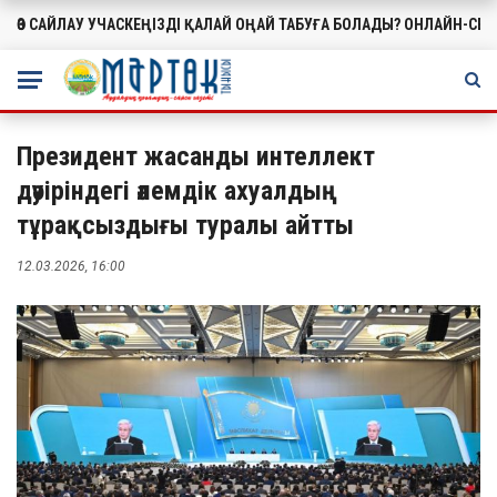
ӨЗ САЙЛАУ УЧАСКЕҢІЗДІ ҚАЛАЙ ОҢАЙ ТАБУҒА БОЛАДЫ? ОНЛАЙН-СЕ
МАҢЫЗДЫ
Президент жасанды интеллект
дәуіріндегі әлемдік ахуалдың
тұрақсыздығы туралы айтты
12.03.2026, 16:00