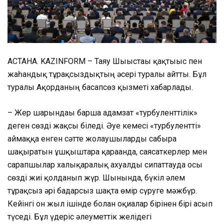
АСТАНА. KAZINFORM – Таяу Шығыстағы қақтығыс пен
жаһандық тұрақсыздықтың әсері туралы айтты. Бұл
туралы Ақорданың басапсөз қызметі хабарлады.
– Жер шарындағы барша адамзат «турбуленттілік»
деген сөзді жақсы біледі. Әуе кемесі «турбулентті»
аймаққа енген сәтте жолаушыларды сабырға
шақыратын ұшқыштарға қарағанда, саясаткерлер мен
сарапшылар халықаралық ахуалды сипаттауда осы
сөзді жиі қолданып жүр. Шынында, бүкіл әлем
тұрақсыз әрі бағдарсыз шақта өмір сүруге мәжбүр.
Кейінгі он жыл ішінде болған оқиғалар бірінен бірі асып
түседі. Бұл үдеріс әлеуметтік желідегі