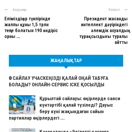
Алдыңғы
Келесі
Еліміздің әр түкпірінде
Президент жасанды
жалпы құны 1,5 трлн
интеллект дәуіріндегі
теңге болатын 190 өндіріс
әлемдік ахуалдың
орны ...
тұрақсыздығы туралы
айтты
ЖАҢАЛЫҚТАР
ӨЗ САЙЛАУ УЧАСКЕҢІЗДІ ҚАЛАЙ ОҢАЙ ТАБУҒА
БОЛАДЫ? ОНЛАЙН-СЕРВИС ІСКЕ ҚОСЫЛДЫ
Құрылтай сайлауы: өңірлерде саяси
күнтәртібі қалай түзіледі? Дауыс
беру күні жақындаған сайын
партиялар өңірлердегі ...
Қазақстанда «Әділетті қоғамға