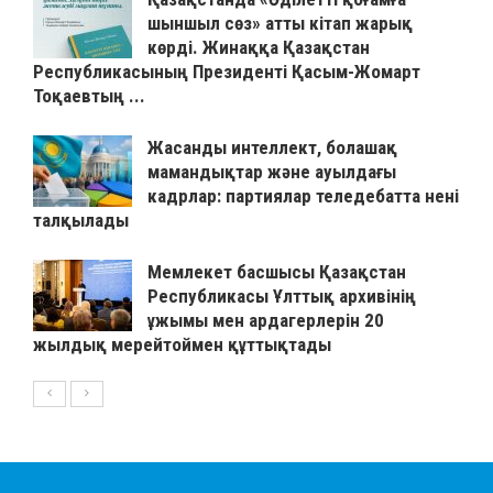
шыншыл сөз» атты кітап жарық
көрді. Жинаққа Қазақстан
Республикасының Президенті Қасым-Жомарт
Тоқаевтың ...
Жасанды интеллект, болашақ
мамандықтар және ауылдағы
кадрлар: партиялар теледебатта нені
талқылады
Мемлекет басшысы Қазақстан
Республикасы Ұлттық архивінің
ұжымы мен ардагерлерін 20
жылдық мерейтоймен құттықтады