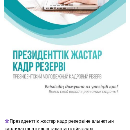
Президенттік жастар кадр резервіне алынатын
кандидаттарға келесі талаптар қойылады: