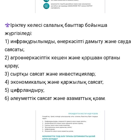
Іріктеу келесі салалық бағыттар бойынша
жүргізіледі:
1) инфрақұрылымды, өнеркәсіпті дамыту және сауда
саясаты;
2) агроөнеркәсіптік кешен және қоршаған ортаны
қорғау;
3) сыртқы саясат және инвестициялар;
4) экономикалық және қаржылық саясат;
5) цифрландыру;
6) әлеуметтік саясат және азаматтық қоғам.