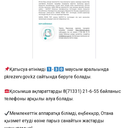
Қатысуға өтінімді
-
маусым аралығында
pkrezerv.gov.kz сайтында беруге болады.
Қосымша ақпараттарды 8(71331) 21-6-55 байланыс
телефоны арқылы алуға болады.
Мемлекеттік аппаратқа білімді, еңбекқор, Отанға
қызмет етуді өзіне парыз санайтын жастарды