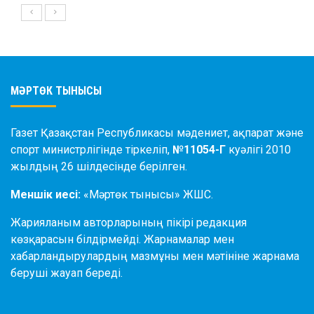
МӘРТӨК ТЫНЫСЫ
Газет Қазақстан Республикасы мәдениет, ақпарат және
спорт министрлігінде тіркеліп,
№11054-Г
куәлігі 2010
жылдың 26 шілдесінде берілген.
Меншік иесі:
«Мәртөк тынысы» ЖШС.
Жарияланым авторларының пікірі редакция
көзқарасын білдірмейді. Жарнамалар мен
хабарландырулардың мазмұны мен мәтініне жарнама
беруші жауап береді.