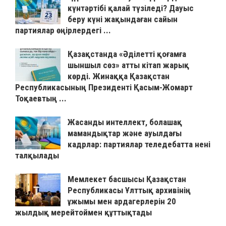
күнтәртібі қалай түзіледі? Дауыс
беру күні жақындаған сайын
партиялар өңірлердегі ...
Қазақстанда «Әділетті қоғамға
шыншыл сөз» атты кітап жарық
көрді. Жинаққа Қазақстан
Республикасының Президенті Қасым-Жомарт
Тоқаевтың ...
Жасанды интеллект, болашақ
мамандықтар және ауылдағы
кадрлар: партиялар теледебатта нені
талқылады
Мемлекет басшысы Қазақстан
Республикасы Ұлттық архивінің
ұжымы мен ардагерлерін 20
жылдық мерейтоймен құттықтады