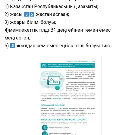
1) Қазақстан Республикасының азаматы;
2) жасы
жастан аспаған;
3) жоғары білімі болуы;
4)мемлекеттік тілді В1 деңгейінен төмен емес
меңгерген;
5)
жылдан кем емес еңбек өтілі болуы тиіс.