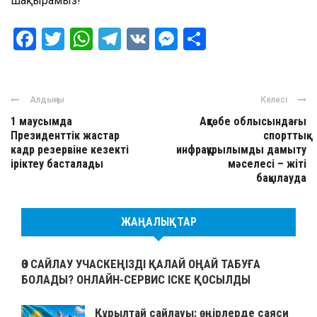
шақырамыз!
Facebook
Twitter
WhatsApp
Telegram
VK
Messenger
Отправить
Алдыңғы
Келесі
1 маусымда
Ақтөбе облысындағы
Президенттік жастар
спорттық
кадр резервіне кезекті
инфрақұрылымды дамыту
іріктеу басталады
мәселесі – жіті
бақылауда
ЖАҢАЛЫҚТАР
ӨЗ САЙЛАУ УЧАСКЕҢІЗДІ ҚАЛАЙ ОҢАЙ ТАБУҒА
БОЛАДЫ? ОНЛАЙН-СЕРВИС ІСКЕ ҚОСЫЛДЫ
Құрылтай сайлауы: өңірлерде саяси