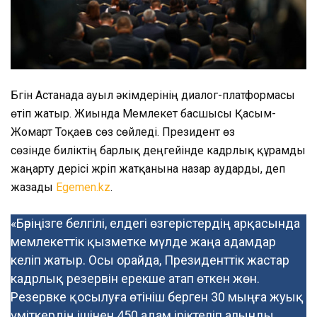
Бүгін Астанада ауыл әкімдерінің диалог-платформасы
өтіп жатыр. Жиында Мемлекет басшысы Қасым-
Жомарт Тоқаев сөз сөйледі. Президент өз
сөзінде биліктің барлық деңгейінде кадрлық құрамды
жаңарту үдерісі жүріп жатқанына назар аударды, деп
жазады
Egemen.kz
.
«Бәріңізге белгілі, елдегі өзгерістердің арқасында
мемлекеттік қызметке мүлде жаңа адамдар
келіп жатыр. Осы орайда, Президенттік жастар
кадрлық резервін ерекше атап өткен жөн.
Резервке қосылуға өтініш берген 30 мыңға жуық
үміткердің ішінен 450 адам іріктеліп алынды.