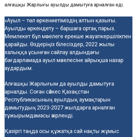
алғашқы Жарлығы ауылды дамытуға арналған еді.
«Ауыл – төл өркениетіміздің алтын қазығы.
Ауылды өркендету – баршаға ортақ парыз.
Мемлекет бұл мәселеге ерекше жауапкершілікпен
қарайды. Өздеріңіз білесіздер, 2022 жылы
халыққа ұсынған сайлау алдындағы
бағдарламада ауыл мәселесіне айрықша назар
аудардым.
Алғашқы Жарлығым да ауылды дамытуға
арналды. Соған сәйкес Қазақстан
Республикасының ауылдық аумақтарын
дамытудың 2023-2027 жылдарға арналған
тұжырымдамасы әзірленді.
Қазіргі таңда осы құжатқа сай нақты жұмыс