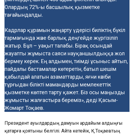
Олардың 72%-ы басшылық қызметке
тағайындалды.
Кадрлар құрамын жаңарту үдерісі биліктің бүкіл
тармағында және барлық деңгейде жүргізіліп
жатыр. Бұл – уақыт талабы. Бірақ осындай
жауапты жұмыста саяси науқаншылдыққа жол
бермеу керек. Ең алдымен, тиімді ұсыныс айтып,
пайдалы бастамалар көтеретін, батыл шешім
қабылдай алатын азаматтарды, яғни кәсіби
тұрғыдан білікті мамандарды мемлекеттік
қызметке көптеп тарту қажет. Біз осы маңызды
жұмысты жалғастыра береміз», деді Қасым-
Жомарт Тоқаев.
Президент ауылдардың дамуын әрдайым алдыңғы
қатарға қоятыны белгілі. Айта кетейік, Қ.Тоқаевтың