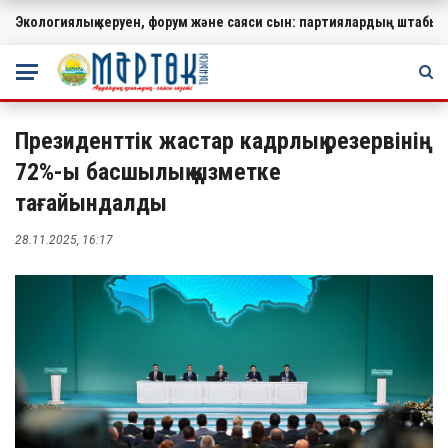
Экологиялық керуен, форум және саяси сын: партиялардың штабында
МАҢЫЗДЫ
Президенттік жастар кадрлық резервінің
72%-ы басшылық қызметке
тағайындалды
28.11.2025, 16:17