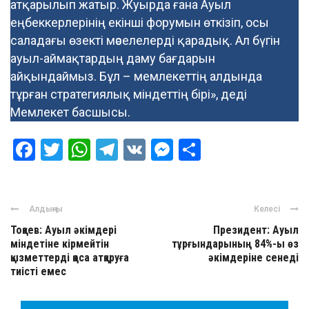
атқарылып жатыр. Жуырда ғана Ауыл
еңбеккерлерінің екінші форумын өткізіп, осы
саладағы өзекті мәселелерді қарадық. Ал бүгін
ауыл-аймақтардың даму бағдарын
айқындаймыз. Бұл – мемлекеттің алдында
тұрған стратегиялық міндеттің бірі», деді
Мемлекет басшысы.
Facebook
Twitter
WhatsApp
Telegram
VK
Messenger
Отправить
Алдыңғы
Келесі
Тоқаев: Ауыл әкімдері
Президент: Ауыл
міндетіне кірмейтін
тұрғындарының 84%-ы өз
қызметтерді қоса атқаруға
әкімдеріне сенеді
тиісті емес