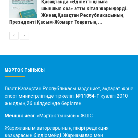
Қазақстанда «Әділетті қоғамға
шыншыл сөз» атты кітап жарық көрді.
Жинаққа Қазақстан Республикасының
Президенті Қасым-Жомарт Тоқаевтың ...
МӘРТӨК ТЫНЫСЫ
Газет Қазақстан Республикасы мәдениет, ақпарат және
спорт министрлігінде тіркеліп,
№11054-Г
куәлігі 2010
жылдың 26 шілдесінде берілген.
Меншік иесі:
«Мәртөк тынысы» ЖШС.
Жарияланым авторларының пікірі редакция
көзқарасын білдірмейді. Жарнамалар мен