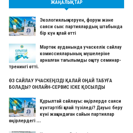
ЖАҢАЛЫҚТАР
Экологиялық керуен, форум және
саяси сын: партиялардың штабында
бір күн қалай өтті
Мәртөк ауданында учаскелік сайлау
комиссияларының мүшелеріне
арналған тағылымды оқыту семинар-
тренингі өтті.
ӨЗ САЙЛАУ УЧАСКЕҢІЗДІ ҚАЛАЙ ОҢАЙ ТАБУҒА
БОЛАДЫ? ОНЛАЙН-СЕРВИС ІСКЕ ҚОСЫЛДЫ
Құрылтай сайлауы: өңірлерде саяси
күнтәртібі қалай түзіледі? Дауыс беру
күні жақындаған сайын партиялар
өңірлердегі ...