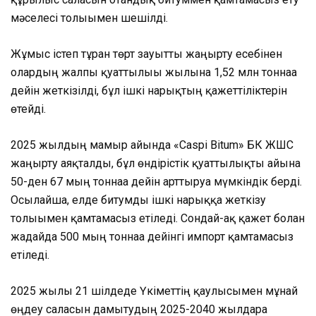
мәселесі толығымен шешілді.
Жұмыс істеп тұрған төрт зауытты жаңғырту есебінен
олардың жалпы қуаттылығы жылына 1,52 млн тоннаға
дейін жеткізілді, бұл ішкі нарықтың қажеттіліктерін
өтейді.
2025 жылдың мамыр айында «Caspi Bitum» БК ЖШС
жаңғырту аяқталды, бұл өндірістік қуаттылықты айына
50-ден 67 мың тоннаға дейін арттыруға мүмкіндік берді.
Осылайша, елде битумды ішкі нарыққа жеткізу
толығымен қамтамасыз етіледі. Сондай-ақ қажет болған
жағдайда 500 мың тоннаға дейінгі импорт қамтамасыз
етіледі.
2025 жылғы 21 шілдеде Үкіметтің қаулысымен мұнай
өңдеу саласын дамытудың 2025-2040 жылдарға