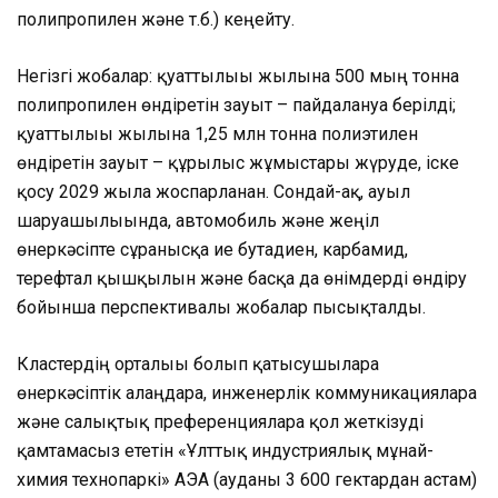
полипропилен және т.б.) кеңейту.
Негізгі жобалар: қуаттылығы жылына 500 мың тонна
полипропилен өндіретін зауыт – пайдалануға берілді;
қуаттылығы жылына 1,25 млн тонна полиэтилен
өндіретін зауыт – құрылыс жұмыстары жүруде, іске
қосу 2029 жылға жоспарланған. Сондай-ақ, ауыл
шаруашылығында, автомобиль және жеңіл
өнеркәсіпте сұранысқа ие бутадиен, карбамид,
терефтал қышқылын және басқа да өнімдерді өндіру
бойынша перспективалы жобалар пысықталды.
Кластердің орталығы болып қатысушыларға
өнеркәсіптік алаңдарға, инженерлік коммуникацияларға
және салықтық преференцияларға қол жеткізуді
қамтамасыз ететін «Ұлттық индустриялық мұнай-
химия технопаркі» АЭА (ауданы 3 600 гектардан астам)