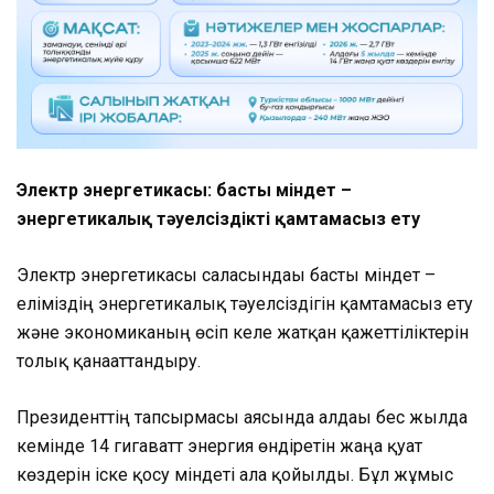
Электр энергетикасы: басты міндет –
энергетикалық тәуелсіздікті қамтамасыз ету
Электр энергетикасы саласындағы басты міндет –
еліміздің энергетикалық тәуелсіздігін қамтамасыз ету
және экономиканың өсіп келе жатқан қажеттіліктерін
толық қанағаттандыру.
Президенттің тапсырмасы аясында алдағы бес жылда
кемінде 14 гигаватт энергия өндіретін жаңа қуат
көздерін іске қосу міндеті алға қойылды. Бұл жұмыс