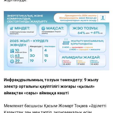
Инфрақұрылымның тозуын төмендету: 9 жылу
электр орталығы қауіптілігі жоғары «қызыл»
аймақтан «сары» аймаққа көшті
Мемлекет басшысы Қасым-Жомарт Тоқаев «Әділетті
Қазақстан: заң мен тәртіп, экономикалық өсім,