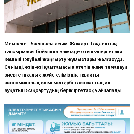
Мемлекет басшысы Қасым-Жомарт Тоқаевтың
тапсырмасы бойынша елімізде отын-энергетика
кешенін жүйелі жаңғырту жұмыстары жалғасуда.
Сенімді, өзін-өзі қамтамасыз ететін және заманауи
энергетикалық жүйе еліміздің тұрақты
экономикалық өсімі мен әрбір азаматтың әл-
ауқатын жақсартудың берік іргетасқа айналады.