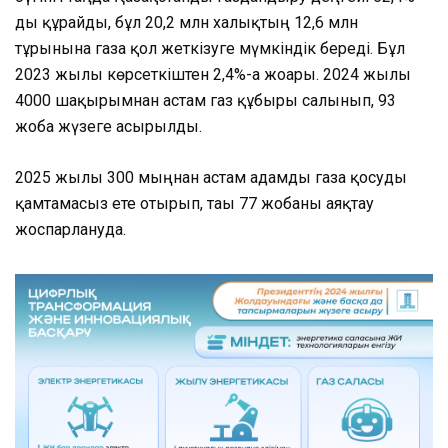
ды құрайды, бұл 20,2 млн халықтың 12,6 млн
тұрғынына газға қол жеткізуге мүмкіндік береді. Бұл
2023 жылғы көрсеткіштен 2,4%-ға жоғары. 2024 жылы
4000 шақырымнан астам газ құбыры салынып, 93
жоба жүзеге асырылды.
2025 жылы 300 мыңнан астам адамды газға қосуды
қамтамасыз ете отырып, тағы 77 жобаны аяқтау
жоспарлануда.