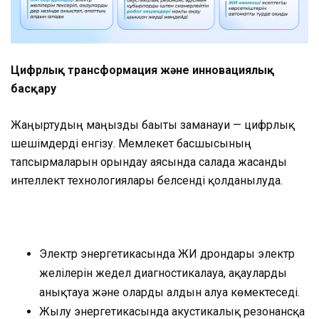
Цифрлық трансформация және инновациялық
басқару
Жаңғыртудың маңызды бағыты заманауи — цифрлық
шешімдерді енгізу. Мемлекет басшысының
тапсырмаларын орындау аясында салада жасанды
интеллект технологиялары белсенді қолданылуда.
Электр энергетикасында ЖИ дрондары электр
желілерін жедел диагностикалауға, ақауларды
анықтауға және оларды алдын алуға көмектеседі.
Жылу энергетикасында акустикалық резонансқа