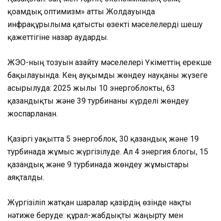
қоғамдық оптимизм» атты Жолдауында
инфрақұрылымға қатысты өзекті мәселелерді шешу
қажеттігіне назар аударды.
ЖЭО-ның тозуын азайту мәселелері Үкіметтің ерекше
бақылауында. Кең ауқымды жөндеу науқаны жүзеге
асырылуда: 2025 жылы 10 энергоблокты, 63
қазандықты және 39 турбинаны күрделі жөндеу
жоспарланған.
Қазіргі уақытта 5 энергоблок, 30 қазандық және 19
турбинада жұмыс жүргізілуде. Ал 4 энергия блогы, 15
қазандық және 9 турбинада жөндеу жұмыстары
аяқталды.
Жүргізіліп жатқан шаралар қазірдің өзінде нақты
нәтиже беруде: құрал-жабдықты жаңғырту мен