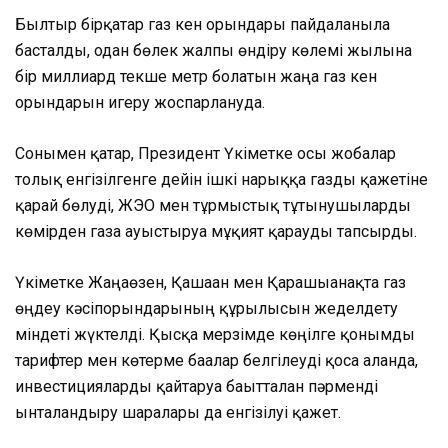
Былтыр бірқатар газ кен орындары пайдаланыла
басталды, одан бөлек жалпы өндіру көлемі жылына
бір миллиард текше метр болатын жаңа газ кен
орындарын игеру жоспарлануда.
Сонымен қатар, Президент Үкіметке осы жобалар
толық енгізілгенге дейін ішкі нарыққа газды қажетіне
қарай бөлуді, ЖЭО мен тұрмыстық тұтынушыларды
көмірден газға ауыстыруға мұқият қарауды тапсырды.
Үкіметке Жаңаөзен, Қашаған мен Қарашығанақта газ
өңдеу кәсіпорындарының құрылысын жеделдету
міндеті жүктелді. Қысқа мерзімде көңілге қонымды
тарифтер мен көтерме бағалар белгілеуді қоса алғанда,
инвестицияларды қайтаруға бағытталған пәрменді
ынталандыру шаралары да енгізілуі қажет.