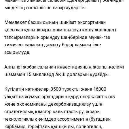
мұнай-газ химиясы саласын одан әрі дамыту жөніндегі
міндеттің өзектілігіне назар аудартты.
Мемлекет басшысының шикізат экспортынан
қосылған құны жоғары өнім шығаруға көшу жөніндегі
тапсырмаларын орындау шеңберінде мұнай-газ
химиясы саласын дамыту бағдарламасы іске
асырылуда.
Алты ірі жобаға салынған инвестицияның жалпы көлемі
шамамен 15 миллиард АҚШ долларын құрайды.
Күтілетін нәтижелер: 3500 тұрақты және 16000
уақытша жұмыс орындарын құру; өнеркәсіптік өсу
және экономиканы декарбонизациялау үшін
стратегиялық кластер қалыптастыру; жоғары
технологиялық өнімдер ассортиментін (бутадиен,
карбамид, терефталь қышқылы, полиэтилен,