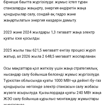
бірнеше бағытта жүргізілуде: жұмыс істеп тұрған
стансаларды жаңғырту, энергия өндіретін жаңа
қондырғылар салу, сондай-ақ гидро және
жаңартылатын энергия көздерін дамыту.
2023 және 2024 жылдары 1,3 гигаватт жаңа электр
қуаты іске қосылды.
2025 жылы тағы 621,5 мегаватт енгізу процесі жүріп
жатыр, ал 2026 жылға 2 648,5 мегаватт жоспарланған.
Осы мақсаттарға қол жеткізу үшін жаңа стратегиялық
нысандар салу бойынша белсенді жұмыс жүргізілуде.
Түркістан облысында қуаты 1000 МВт-қа дейінгі бу-газ
қондырғысы негізінде электр стансасын салу жобасы
жүзеге асырылуда. Қызылордада қуаты 240 МВт жаңа
ЖЭО салу бойынша құрылыс-монтаждау жұмыстары
жүргізілуде.