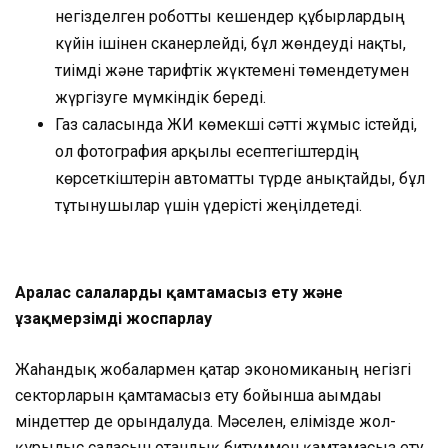
негізделген роботты кешендер құбырлардың
күйін ішінен сканерлейді, бұл жөндеуді нақты,
тиімді және тарифтік жүктемені төмендетумен
жүргізуге мүмкіндік береді.
Газ саласында ЖИ көмекші сәтті жұмыс істейді,
ол фотография арқылы есептегіштердің
көрсеткіштерін автоматты түрде анықтайды, бұл
тұтынушылар үшін үдерісті жеңілдетеді.
Аралас салаларды қамтамасыз ету және
ұзақмерзімді жоспарлау
Жаһандық жобалармен қатар экономиканың негізгі
секторларын қамтамасыз ету бойынша ағымдағы
міндеттер де орындалуда. Мәселен, елімізде жол-
құрылыс саласын отандық битуммен қамтамасыз ету