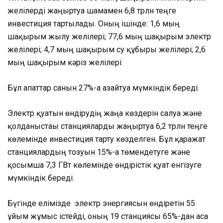
желілерді жаңғыртуға шамамен 6,8 трлн теңге
инвестиция тартылады. Оның ішінде: 1,6 мың
шақырым жылу желілері; 77,6 мың шақырым электр
желілері; 4,7 мың шақырым су құбыры желілері; 2,6
мың шақырым кәріз желілері.
Бұл апаттар санын 27%-ға азайтуға мүмкіндік береді.
Электр қуатын өндірудің жаңа көздерін салуға және
қолданыстағы станцияларды жаңғыртуға 6,2 трлн теңге
көлемінде инвестиция тарту көзделген. Бұл қаражат
станциялардың тозуын 15%-ға төмендетуге және
қосымша 7,3 ГВт көлемінде өндірістік қуат енгізуге
мүмкіндік береді.
Бүгінде елімізде электр энергиясын өндіретін 55
ұйым жұмыс істейді, оның 19 станциясы 65%-дан аса