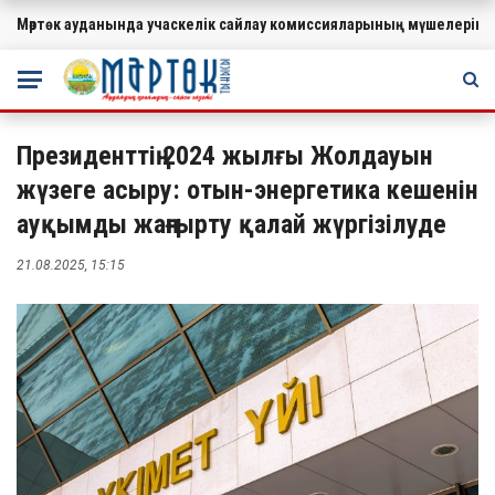
Мәртөк ауданында учаскелік сайлау комиссияларының мүшелеріне
МАҢЫЗДЫ
Президенттің 2024 жылғы Жолдауын
жүзеге асыру: отын-энергетика кешенін
ауқымды жаңғырту қалай жүргізілуде
21.08.2025, 15:15