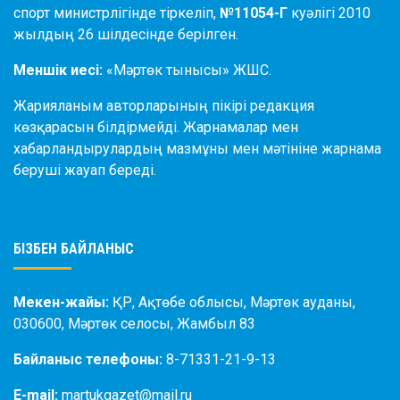
спорт министрлігінде тіркеліп,
№11054-Г
куәлігі 2010
жылдың 26 шілдесінде берілген.
Меншік иесі:
«Мәртөк тынысы» ЖШС.
Жарияланым авторларының пікірі редакция
көзқарасын білдірмейді. Жарнамалар мен
хабарландырулардың мазмұны мен мәтініне жарнама
беруші жауап береді.
БІЗБЕН БАЙЛАНЫС
Мекен-жайы:
ҚР, Ақтөбе облысы, Мәртөк ауданы,
030600, Мәртөк селосы, Жамбыл 83
Байланыс телефоны:
8-71331-21-9-13
E-mail:
martukgazet@mail.ru