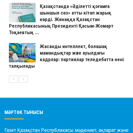
Қазақстанда «Әділетті қоғамға
шыншыл сөз» атты кітап жарық
көрді. Жинаққа Қазақстан
Республикасының Президенті Қасым-Жомарт
Тоқаевтың ...
Жасанды интеллект, болашақ
мамандықтар және ауылдағы
кадрлар: партиялар теледебатта нені
талқылады
МӘРТӨК ТЫНЫСЫ
Газет Қазақстан Республикасы мәдениет, ақпарат және