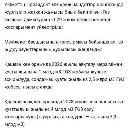
Үкіметтің Президент алға қойған міндеттер шеңберінде
жүргізіліп жатқан жұмысы биыл бекітілген «Газ
саласын дамытудың 2029 жылға дейінгі кешенді
жоспарымен» үйлестірілді.
Мемлекет басшысының тапсырмасы бойынша ірі газ
өңдеу зауыттарының құрылысы жанданды:
Қашаған кен орнында 2026 жылы аяқталу мерзімімен
қуаты жылына 1 млрд м3 ГӨЗ жобасы жүзеге
асырылуда, сондай-ақ қуаты жылына 2,5 млрд м3 ГӨЗ
жобасы пысықталуда.
Қарашығанақ кен орнында 2028 жылы іске қосылатын
қуаттылығы жылына 4 млрд м3 ГӨЗ салу
жоспарлануда (тауарлық газ өндірісі — жылына 3,3
млрд м3).