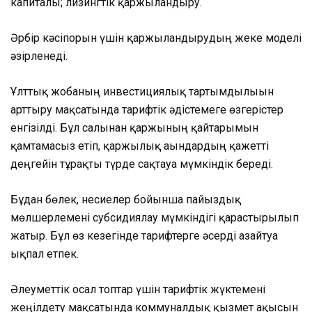
капиталы; лизингтік қаржыландыру.
Әрбір кәсіпорын үшін қаржыландырудың жеке моделі
әзірленеді.
Ұлттық жобаның инвестициялық тартымдылығын
арттыру мақсатында тарифтік әдістемеге өзгерістер
енгізілді. Бұл салынған қаржының қайтарымын
қамтамасыз етіп, қаржылық ағындардың қажетті
деңгейін тұрақты түрде сақтауға мүмкіндік береді.
Бұдан бөлек, несиелер бойынша пайыздық
мөлшерлемені субсидиялау мүмкіндігі қарастырылып
жатыр. Бұл өз кезегінде тарифтерге әсерді азайтуға
ықпал етпек.
Әлеуметтік осал топтар үшін тарифтік жүктемені
жеңілдету мақсатында коммуналдық қызмет ақысын