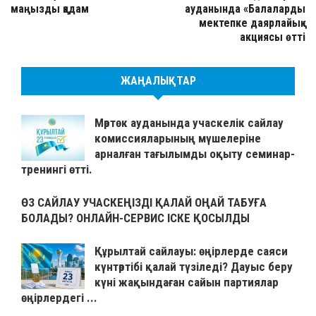
маңызды қадам
ауданында «Балаларды
мектепке даярлайық»
акциясы өтті
ЖАҢАЛЫҚТАР
Мәртөк ауданында учаскелік сайлау
комиссияларының мүшелеріне
арналған тағылымды оқыту семинар-
тренингі өтті.
ӨЗ САЙЛАУ УЧАСКЕҢІЗДІ ҚАЛАЙ ОҢАЙ ТАБУҒА
БОЛАДЫ? ОНЛАЙН-СЕРВИС ІСКЕ ҚОСЫЛДЫ
Құрылтай сайлауы: өңірлерде саяси
күнтәртібі қалай түзіледі? Дауыс беру
күні жақындаған сайын партиялар
өңірлердегі ...