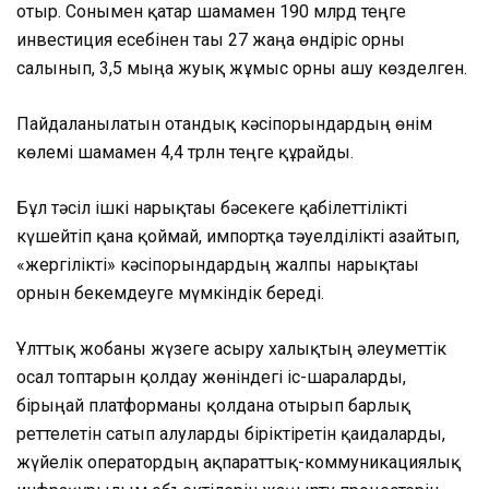
отыр. Сонымен қатар шамамен 190 млрд теңге
инвестиция есебінен тағы 27 жаңа өндіріс орны
салынып, 3,5 мыңға жуық жұмыс орны ашу көзделген.
Пайдаланылатын отандық кәсіпорындардың өнім
көлемі шамамен 4,4 трлн теңге құрайды.
Бұл тәсіл ішкі нарықтағы бәсекеге қабілеттілікті
күшейтіп қана қоймай, импортқа тәуелділікті азайтып,
«жергілікті» кәсіпорындардың жалпы нарықтағы
орнын бекемдеуге мүмкіндік береді.
Ұлттық жобаны жүзеге асыру халықтың әлеуметтік
осал топтарын қолдау жөніндегі іс-шараларды,
бірыңғай платформаны қолдана отырып барлық
реттелетін сатып алуларды біріктіретін қағидаларды,
жүйелік оператордың ақпараттық-коммуникациялық