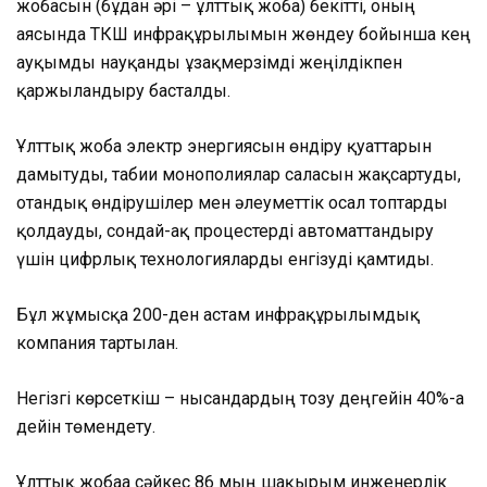
жобасын (бұдан әрі – ұлттық жоба) бекітті, оның
аясында ТКШ инфрақұрылымын жөндеу бойынша кең
ауқымды науқанды ұзақмерзімді жеңілдікпен
қаржыландыру басталды.
Ұлттық жоба электр энергиясын өндіру қуаттарын
дамытуды, табиғи монополиялар саласын жақсартуды,
отандық өндірушілер мен әлеуметтік осал топтарды
қолдауды, сондай-ақ процестерді автоматтандыру
үшін цифрлық технологияларды енгізуді қамтиды.
Бұл жұмысқа 200-ден астам инфрақұрылымдық
компания тартылған.
Негізгі көрсеткіш – нысандардың тозу деңгейін 40%-ға
дейін төмендету.
Ұлттық жобаға сәйкес 86 мың шақырым инженерлік