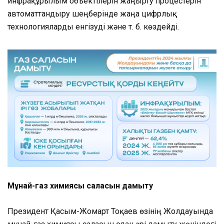
инфрақұрылым объектілерін жаңғырту процестерін
автоматтандыру шеңберінде жаңа цифрлық
технологияларды енгізуді және т. б. көздейді.
Мұнай-газ химиясы саласын дамыту
Президент Қасым-Жомарт Тоқаев өзінің Жолдауында