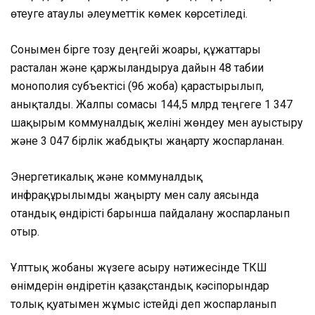
өтеуге атаулы әлеуметтік көмек көрсетіледі.
Сонымен бірге тозу деңгейі жоғары, құжаттары
расталған және қаржыландыруға дайын 48 табиғи
монополия субъектісі (96 жоба) қарастырылып,
анықталды. Жалпы сомасы 144,5 млрд теңгеге 1 347
шақырым коммуналдық желіні жөндеу мен ауыстыру
және 3 047 бірлік жабдықты жаңарту жоспарланған.
Энергетикалық және коммуналдық
инфрақұрылымды жаңғырту мен салу аясында
отандық өндірісті барынша пайдалану жоспарланып
отыр.
Ұлттық жобаны жүзеге асыру нәтижесінде ТКШ
өнімдерін өндіретін қазақстандық кәсіпорындар
толық қуатымен жұмыс істейді деп жоспарланып