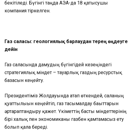
бекітіледі. Бүгінгі таңда АЭА-да 18 қатысушы
компания тіркелген.
Газ саласы: геологиялық барлаудан терең өңдеуге
дейін
Газ саласында дамудың бүгінгідей кезеңіндегі
стратегиялық міндет – тауарлық газдың ресурстық
базасын кеңейту.
Президентіміз Жолдауында атап өткендей, саланың
қуаттылығын кеңейтіп, газ тасымалдау бағыттарын
әртараптандыру қажет. Үкіметтің басты міндеттерінің
бірі халық пен экономиканы газбен қамтамасыз ету
болып қала береді.