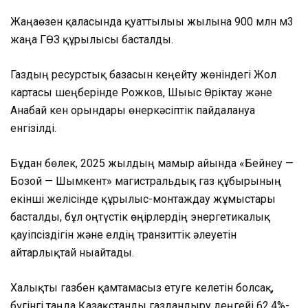
Жаңаөзен қаласында қуаттылығы жылына 900 млн м3
жаңа ГӨЗ құрылысы басталды.
Газдың ресурстық базасын кеңейту жөніндегі Жол
картасы шеңберінде Рожков, Шығыс Өріктау және
Анабай кен орындары өнеркәсіптік пайдалануға
енгізілді.
Бұдан бөлек, 2025 жылдың мамыр айында «Бейнеу —
Бозой — Шымкент» магистральдық газ құбырының
екінші желісінде құрылыс-монтаждау жұмыстары
басталды, бұл оңтүстік өңірлердің энергетикалық
қауіпсіздігін және елдің транзиттік әлеуетін
айтарлықтай нығайтады.
Халықты газбен қамтамасыз етуге келетін болсақ,
бүгінгі таңда Қазақстанды газдандыру деңгейі 62,4%-