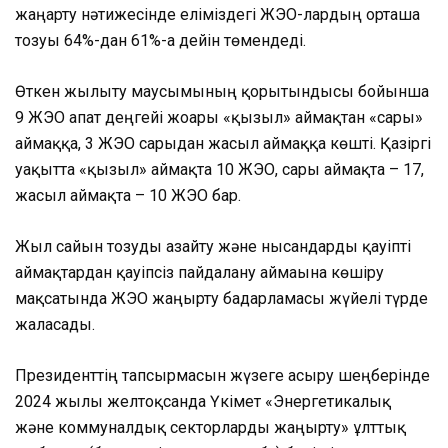
жаңарту нәтижесінде еліміздегі ЖЭО-лардың орташа
тозуы 64%-дан 61%-ға дейін төмендеді.
Өткен жылыту маусымының қорытындысы бойынша
9 ЖЭО апат деңгейі жоғары «қызыл» аймақтан «сары»
аймаққа, 3 ЖЭО сарыдан жасыл аймаққа көшті. Қазіргі
уақытта «қызыл» аймақта 10 ЖЭО, сары аймақта – 17,
жасыл аймақта – 10 ЖЭО бар.
Жыл сайын тозуды азайту және нысандарды қауіпті
аймақтардан қауіпсіз пайдалану аймағына көшіру
мақсатында ЖЭО жаңғырту бағдарламасы жүйелі түрде
жалғасады.
Президенттің тапсырмасын жүзеге асыру шеңберінде
2024 жылғы желтоқсанда Үкімет «Энергетикалық
және коммуналдық секторларды жаңғырту» ұлттық