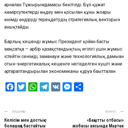
арналған Тұжырымдамасы бекітілді. Бұл құжат
көмірсутектерді өңдеу мен қосылған құны жоғары
өнімді өндіруді тереңдетудің стратегиялық векторын
анықтайды.
Барлық кешенді жұмыс Президент қойған басты
мақсатқа — әрбір қазақстандықтың игілігі үшін жұмыс
істейтін сенімді, заманауи және технологиялық дамыған
отын-энергетикалық кешенге негізделген күшті және
әртараптандырылған экономиканы құруға бағытталған.
Facebook
Twitter
WhatsApp
Telegram
VK
Messenger
Отправить
Алдыңғы
Келесі
Келісім мен достық –
«Бақытты отбасы»
болашаққа бастайтын
жобасы аясында Мәртөк