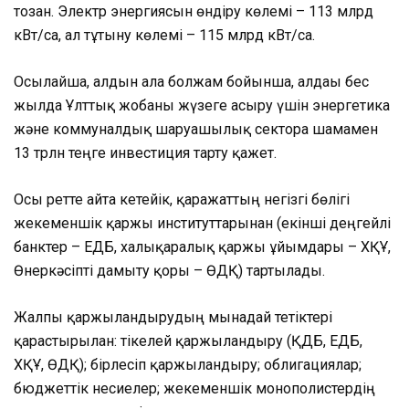
тозған. Электр энергиясын өндіру көлемі – 113 млрд
кВт/сағ, ал тұтыну көлемі – 115 млрд кВт/сағ.
Осылайша, алдын ала болжам бойынша, алдағы бес
жылда Ұлттық жобаны жүзеге асыру үшін энергетика
және коммуналдық шаруашылық секторға шамамен
13 трлн теңге инвестиция тарту қажет.
Осы ретте айта кетейік, қаражаттың негізгі бөлігі
жекеменшік қаржы институттарынан (екінші деңгейлі
банктер – ЕДБ, халықаралық қаржы ұйымдары – ХҚҰ,
Өнеркәсіпті дамыту қоры – ӨДҚ) тартылады.
Жалпы қаржыландырудың мынадай тетіктері
қарастырылған: тікелей қаржыландыру (ҚДБ, ЕДБ,
ХҚҰ, ӨДҚ); бірлесіп қаржыландыру; облигациялар;
бюджеттік несиелер; жекеменшік монополистердің