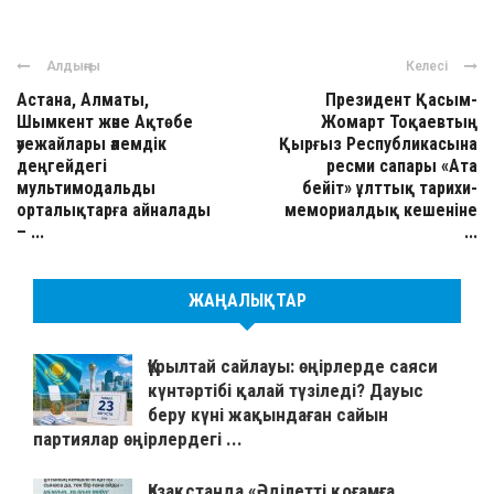
Алдыңғы
Келесі
Астана, Алматы,
Президент Қасым-
Шымкент және Ақтөбе
Жомарт Тоқаевтың
әуежайлары әлемдік
Қырғыз Республикасына
деңгейдегі
ресми сапары «Ата
мультимодальды
бейіт» ұлттық тарихи-
орталықтарға айналады
мемориалдық кешеніне
– ...
...
ЖАҢАЛЫҚТАР
Құрылтай сайлауы: өңірлерде саяси
күнтәртібі қалай түзіледі? Дауыс
беру күні жақындаған сайын
партиялар өңірлердегі ...
Қазақстанда «Әділетті қоғамға