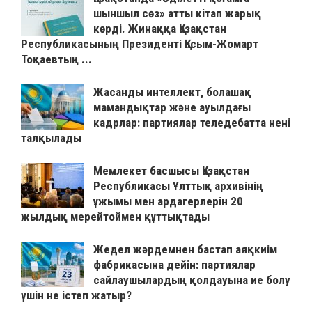
шыншыл сөз» атты кітап жарық
көрді. Жинаққа Қазақстан
Республикасының Президенті Қасым-Жомарт
Тоқаевтың ...
Жасанды интеллект, болашақ
мамандықтар және ауылдағы
кадрлар: партиялар теледебатта нені
талқылады
Мемлекет басшысы Қазақстан
Республикасы Ұлттық архивінің
ұжымы мен ардагерлерін 20
жылдық мерейтоймен құттықтады
Жедел жәрдемнен бастап аяқкиім
фабрикасына дейін: партиялар
сайлаушылардың қолдауына ие болу
үшін не істеп жатыр?