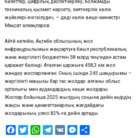
билеттер, цифрлық диспетчерлеу, болжамды
техникалық қызмет көрсету, зияткерлік көлік
жүйелері енгізілуде», — деді көлік вице-министрі
Мақсат Қалиақпаров.
Айтй кетейік, Ақтөбе облысының жол
инфрақұрылымын жақсартуға биыл республикалық
және жергілікті бюджеттен 58 млрд теңгеден астам
қаражат бөлінді. Аталған қаржыға 458,3 км жол
жөндеу жоспарланған. Оның ішінде 245 шақырымы –
жергілікті маңызы бар тас жолдар. Қалғаны облыс
орталығы мен аудандардың көше жолдары.
Жоспар бойынша 2025 жылдың соңына дейін өңірдің
жақсы және қанағаттанарлық жағдайдағы
жолдарының үлесі 82%-ға дейін артады.
Facebook
Twitter
WhatsApp
Telegram
VK
Messenger
Отправить