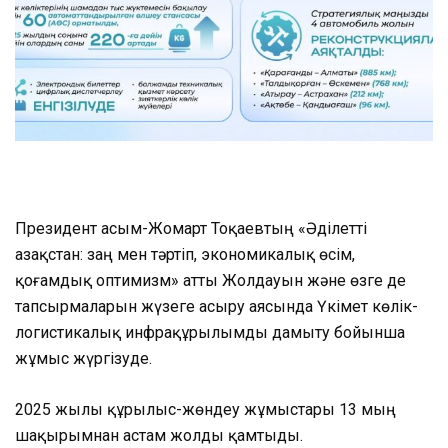
Президент Қасым-Жомарт Тоқаевтың «Әділетті
Қазақстан: заң мен тәртіп, экономикалық өсім,
қоғамдық оптимизм» атты Жолдауын және өзге де
тапсырмаларын жүзеге асыру аясында Үкімет көлік-
логистикалық инфрақұрылымды дамыту бойынша
жұмыс жүргізуде.
2025 жылы құрылыс-жөндеу жұмыстары 13 мың
шақырымнан астам жолды қамтыды.