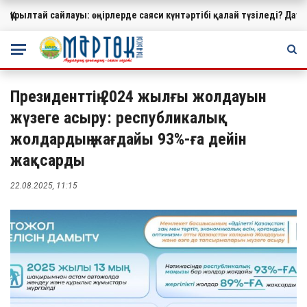
Құрылтай сайлауы: өңірлерде саяси күнтәртібі қалай түзіледі?
МАҢЫЗДЫ
Президенттің 2024 жылғы жолдауын
жүзеге асыру: республикалық
жолдардың жағдайы 93%-ға дейін
жақсарды
22.08.2025, 11:15