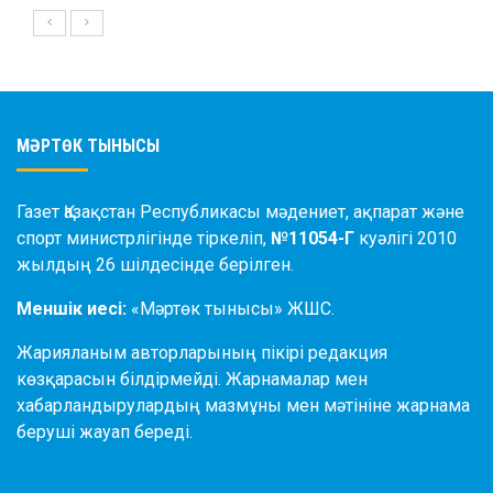
МӘРТӨК ТЫНЫСЫ
Газет Қазақстан Республикасы мәдениет, ақпарат және
спорт министрлігінде тіркеліп,
№11054-Г
куәлігі 2010
жылдың 26 шілдесінде берілген.
Меншік иесі:
«Мәртөк тынысы» ЖШС.
Жарияланым авторларының пікірі редакция
көзқарасын білдірмейді. Жарнамалар мен
хабарландырулардың мазмұны мен мәтініне жарнама
беруші жауап береді.