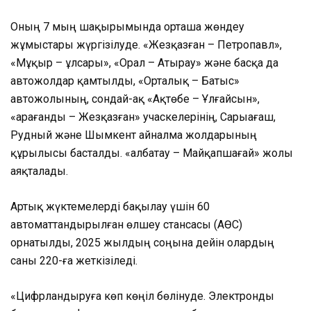
Оның 7 мың шақырымында орташа жөндеу
жұмыстары жүргізілуде. «Жезқазған – Петропавл»,
«Мұқыр – Құлсары», «Орал – Атырау» және басқа да
автожолдар қамтылды, «Орталық – Батыс»
автожолының, сондай-ақ «Ақтөбе – Ұлғайсын»,
«Қарағанды – Жезқазған» учаскелерінің, Сарыағаш,
Рудный және Шымкент айналма жолдарының
құрылысы басталды. «Қалбатау – Майқапшағай» жолы
аяқталады.
Артық жүктемелерді бақылау үшін 60
автоматтандырылған өлшеу стансасы (АӨС)
орнатылды, 2025 жылдың соңына дейін олардың
саны 220-ға жеткізіледі.
«Цифрландыруға көп көңіл бөлінуде. Электронды