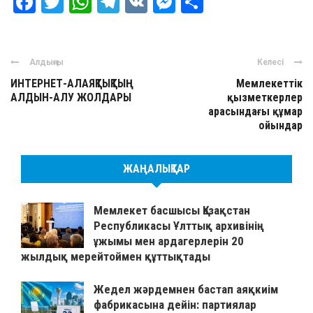
Facebook
Twitter
WhatsApp
Telegram
VK
Messenger
Отправить
Алдыңғы
Келесі
ИНТЕРНЕТ-АЛАЯҚТЫҚТЫҢ
Мемлекеттік
АЛДЫН-АЛУ ЖОЛДАРЫ
қызметкерлер
арасындағы құмар
ойындар
ЖАҢАЛЫҚТАР
Мемлекет басшысы Қазақстан
Республикасы Ұлттық архивінің
ұжымы мен ардагерлерін 20
жылдық мерейтоймен құттықтады
Жедел жәрдемнен бастап аяқкиім
фабрикасына дейін: партиялар