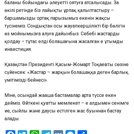
баланың бойындағы әлеуетті оятуға атсалысады. Заң
өкілі ретінде біз лайықты ұрпақ қалыптастыру –
баршамыздың ортақ парызымыз екенін жақсы
түсінеміз. Сондықтан осы жауапкершіліктің бір бөлігін
өз мойнымызға алуға дайынбыз. Себебі жастарды
қолдау – тұтас елдің болашағына жасалған ең ұтымды
инвестиция.
Қазақстан Президенті Қасым-Жомарт Тоқаевтың сөзіне
сүйенсек: «Жастар – жарқын болашаққа деген барлық
үмітіміздің бейнесі».
Міне, осындай жаңаша бастамалар арта түссе екен
дейміз. Өйткені қуатты мемлекет – ең алдымен сенімге
ие, сыйлы және даусы естілген жас буыннан бастау
алады.