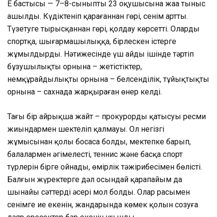
Ең бастысы — 7–8-сыныптың 23 оқушысына жаңа тыныс
ашылды. Күдіктеніп қарағаннан гөрі, сенім артты.
Түзетуге тырысқаннан гөрі, қолдау көрсетті. Оларды
спортқа, шығармашылыққа, бірлескен істерге
жұмылдырды. Нәтижесінде үш айдың ішінде тәртіп
бұзушылықтың орнына – жетістіктер,
немқұрайдылықтың орнына – белсенділік, тұйықтықтың
орнына – сахнада жарқыраған өнер келді.
Тағы бір айрықша жайт – прокурордың қатысуы ресми
жиындармен шектеліп қалмауы. Ол негізгі
жұмысынан қолы босаса болды, мектепке барып,
балалармен әңгімелесті, теннис және басқа спорт
түрлерін бірге ойнады, өмірлік тәжірибесімен бөлісті.
Балғын жүректерге дәл осындай қарапайым да
шынайы сәттердің әсері мол болды. Олар расымен
сенімге ие екенін, жандарында көмек қолын созуға