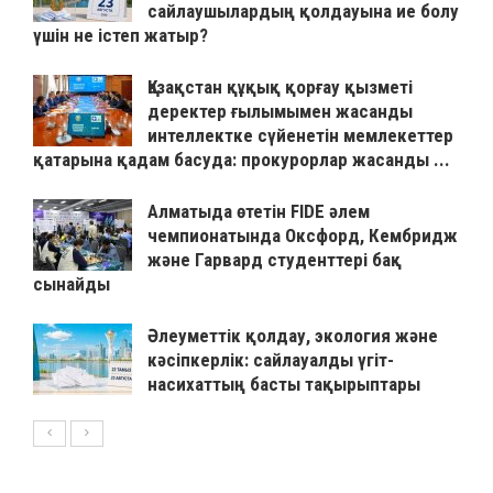
сайлаушылардың қолдауына ие болу
үшін не істеп жатыр?
Қазақстан құқық қорғау қызметі
деректер ғылымымен жасанды
интеллектке сүйенетін мемлекеттер
қатарына қадам басуда: прокурорлар жасанды ...
Алматыда өтетін FIDE әлем
чемпионатында Оксфорд, Кембридж
және Гарвард студенттері бақ
сынайды
Әлеуметтік қолдау, экология және
кәсіпкерлік: сайлауалды үгіт-
насихаттың басты тақырыптары