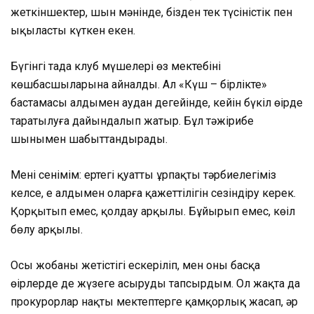
жеткіншектер, шын мәнінде, бізден тек түсіністік пен
ықыласты күткен екен.
Бүгінгі таңда клуб мүшелері өз мектебінің
көшбасшыларына айналды. Ал «Күш – бірлікте»
бастамасы алдымен аудан деңгейінде, кейін бүкіл өңірде
таратылуға дайындалып жатыр. Бұл тәжірибе
шынымен шабыттандырады.
Менің сенімім: ертеңгі қуатты ұрпақты тәрбиелегіміз
келсе, ең алдымен оларға қажеттілігін сезіндіру керек.
Қорқытып емес, қолдау арқылы. Бұйырып емес, көңіл
бөлу арқылы.
Осы жобаның жетістігі ескеріліп, мен оны басқа
өңірлерде де жүзеге асыруды тапсырдым. Ол жақта да
прокурорлар нақты мектептерге қамқорлық жасап, әр