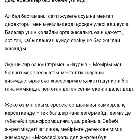
даяр ересектер бар екенін ұғынды.
Ал бұл бастаманың сәтті жүзеге асуына мектеп
директоры мен мұғалімдердің қосқан үлесі өлшеусіз.
Балалар үшін қолайлы орта жасалып, өзін қажетті,
естіген, қабылданған күйде сезінуіне бар жағдай
жасалды.
Оқушылар өз күштерімен «Наурыз – Мейірім мен
бірліктің мерекесі» атты мектептік шараны
ұйымдастырып, әр жасөспірімге қажетті дүниенің бір
ғана мүмкіндік пен оған деген сенім екенін дәлелдеді.
Жеке өзімнің ойым: ересектер шынайы қамқорлық
көрсеткенде – тек балалар ғана өзгермейді, өзіміз де
түбегейлі трансформацияға ұшыраймыз. Себебі
жүрегіміздегі ізгілікке, мейірімге деген сеніміміз
жаңғырады. «Мәселесі көп» деп жүрген бұл