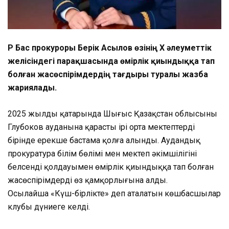
ҚР Бас прокуроры Берік Асылов өзінің Х әлеуметтік
желісіндегі парақшасында өмірлік қиындыққа тап
болған жасөспірімдердің тағдыры туралы жазба
жариялады.
2025 жылдың қаңтарында Шығыс Қазақстан облысының
Глубоков ауданына қарасты ірі орта мектептердің
бірінде ерекше бастама қолға алынды. Аудандық
прокуратура білім бөлімі мен мектеп әкімшілігінің
белсенді қолдауымен өмірлік қиындыққа тап болған
жасөспірімдерді өз қамқорлығына алды.
Осылайша «Күш-бірлікте» деп аталатын көшбасшылар
клубы дүниеге келді.