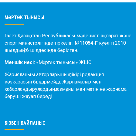
МӘРТӨК ТЫНЫСЫ
Газет Қазақстан Республикасы мәдениет, ақпарат және
спорт министрлігінде тіркеліп,
№11054-Г
куәлігі 2010
жылдың 26 шілдесінде берілген.
Меншік иесі:
«Мәртөк тынысы» ЖШС.
Жарияланым авторларының пікірі редакция
көзқарасын білдірмейді. Жарнамалар мен
хабарландырулардың мазмұны мен мәтініне жарнама
беруші жауап береді.
БІЗБЕН БАЙЛАНЫС