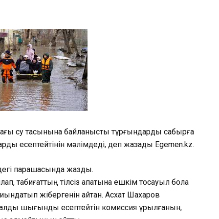
қтағы су тасқынына байланысты тұрғындарды сабырға
рды есептейтінін мәлімдеді, деп жазады Egemen.kz.
егі парақшасында жазды.
п, табиғаттың тілсіз апатына ешкім тосқауыл бола
ндатып жібергенін айтқан. Асхат Шахаров
риалдық шығынды есептейтін комиссия құрылғанын,