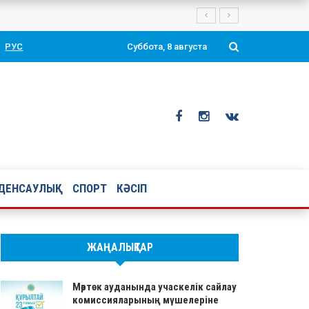
нгі өтті.
РУС
Суббота, 8 августа
ДЕНСАУЛЫҚ
СПОРТ
КӘСІП
ЖАҢАЛЫҚТАР
Мәртөк ауданында учаскелік сайлау
комиссияларының мүшелеріне