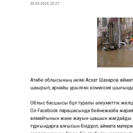
30.03.2024, 20:27
Ақтөбе облысының әкімі Асхат Шахаров айма
шақырып, арнайы құрылған комиссия шығында
Облыс басшысы бұл туралы әлеуметтік желід
Ол Facebook парақшасында бейнежазба жарияла
алмайтынын және жауын-шашын жағдайды қиы
тұрғындарға алғысын білдіріп, аймақта мате