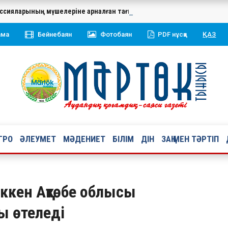
миссияларының мүшелеріне арналған тағылымды оқыту семинар-трени
ама
Бейнебаян
Фотобаян
PDF нұсқа
ҚАЗ
ГРО
ӘЛЕУМЕТ
МӘДЕНИЕТ
БІЛІМ
ДІН
ЗАҢ МЕН ТӘРТІП
ккен Ақтөбе облысы
 өтеледі