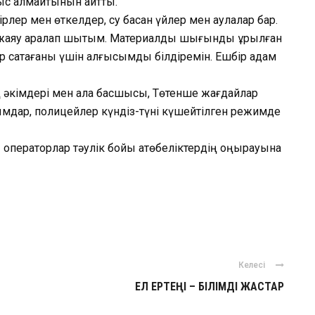
тыс қалмайтынын айтты.
пірлер мен өткелдер, су басқан үйлер мен аулалар бар.
 жаяу аралап шықтым. Материалдық шығынды құрылған
 сақтағаны үшін алғысымды білдіремін. Ешбір адам
ң әкімдері мен қала басшысы, Төтенше жағдайлар
лымдар, полицейлер күндіз-түні күшейтілген режимде
ы операторлар тәулік бойы ақтөбеліктердің қоңырауына
ger
авить
Келесі
ЕЛ ЕРТЕҢІ – БІЛІМДІ ЖАСТАР