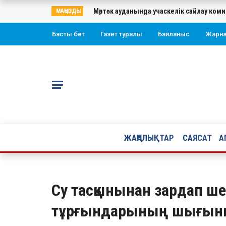
Мәртөк ауданында учаскелік сайлау ко
МАҢЫЗДЫ
Басты бет
Газет туралы
Байланыс
Жарн
ЖАҢАЛЫҚТАР
САЯСАТ
А
Су тасқынынан зардап ше
тұрғындарының шығыны