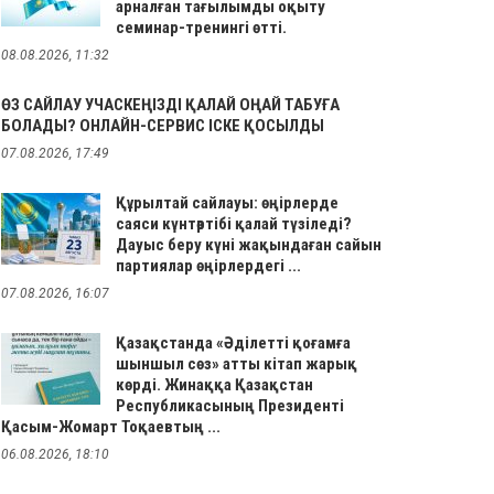
арналған тағылымды оқыту
семинар-тренингі өтті.
08.08.2026, 11:32
ӨЗ САЙЛАУ УЧАСКЕҢІЗДІ ҚАЛАЙ ОҢАЙ ТАБУҒА
БОЛАДЫ? ОНЛАЙН-СЕРВИС ІСКЕ ҚОСЫЛДЫ
07.08.2026, 17:49
Құрылтай сайлауы: өңірлерде
саяси күнтәртібі қалай түзіледі?
Дауыс беру күні жақындаған сайын
партиялар өңірлердегі ...
07.08.2026, 16:07
Қазақстанда «Әділетті қоғамға
шыншыл сөз» атты кітап жарық
көрді. Жинаққа Қазақстан
Республикасының Президенті
Қасым-Жомарт Тоқаевтың ...
06.08.2026, 18:10