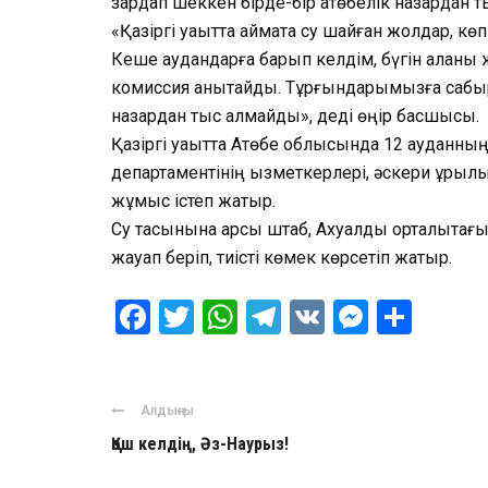
зардап шеккен бірде-бір ақтөбелік назардан 
«Қазіргі уақытта аймақта су шайған жолдар, кө
Кеше аудандарға барып келдім, бүгін қаланы
комиссия анықтайды. Тұрғындарымызға сабыр
назардан тыс қалмайды», деді өңір басшысы.
Қазіргі уақытта Ақтөбе облысында 12 ауданны
департаментінің қызметкерлері, әскери құры
жұмыс істеп жатыр.
Су тасқынына қарсы штаб, Ахуалдық орталықтағ
жауап беріп, тиісті көмек көрсетіп жатыр.
Facebook
Twitter
WhatsApp
Telegram
VK
Messen
Отпр
Алдыңғы
Қош келдің, Әз-Наурыз!