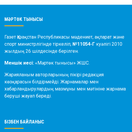
МӘРТӨК ТЫНЫСЫ
Газет Қазақстан Республикасы мәдениет, ақпарат және
спорт министрлігінде тіркеліп,
№11054-Г
куәлігі 2010
жылдың 26 шілдесінде берілген.
Меншік иесі:
«Мәртөк тынысы» ЖШС.
Жарияланым авторларының пікірі редакция
көзқарасын білдірмейді. Жарнамалар мен
хабарландырулардың мазмұны мен мәтініне жарнама
беруші жауап береді.
БІЗБЕН БАЙЛАНЫС