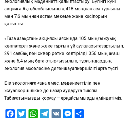
экологиялық
мәдениетті
қалыптастыру
.
Бүгінгі
күні
акцияға
Ақтөбе
облысының
418
мыңнан
аса
тұрғыны
мен 7,6
мыңнан
астам
мекеме
және
кәсіпорын
қатысты
.
«Таза
Қазақстан
»
акциясы
аясында
105
мыңғы
жуық
көппәтерлі
және
жеке
тұрғын
үй
аулалары
тазартылып
,
291
саябақ
пен сквер
ретке
келтірілді
. 356
мың
ағаш
және
6,4
мың
бұта
отырғызылып
,
тұрғындардың
экология
мәселесіне
деген
жауапкершілігі
арта
түсті
.
Біз
экологияға
ғана
емес
,
мәдениеттілік
пен
жауапкершілікке
де
назар
аударуға
тиіспіз
.
Табиғатымызды
қорғау
–
әрқайсымыздың
міндетіміз
.
Facebook
Twitter
WhatsApp
Telegram
VK
Messenger
Отправить