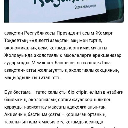
Қазақстан
Республикасы
Президенті
Қасым-Жомарт
Тоқаевтың
«
Әділетті
Қазақстан
:
заң
мен
тәртіп
,
экономикалық
өсім
,
қоғамдық
оптимизм»
атты
Жолдауында
экологиялық
мәселелерге
ерекше
назар
аударылды
.
Мемлекет
басшысы
өз
сөзінде
«Таза
Қазақстан
»
атты
жалпыұлттық
экологиялық
акцияның
маңыздылығын
атап
өтті
.
Бұл
бастама
–
тұтас
халықты
біріктіріп
,
еліміздің
табиғи
байлығын
,
экологиялық
ортаға
жауапкершілікпен
қарауды
насихаттау
мақсатында
қолға
алынған
.
Акцияның
басты
мақсаты
–
қоршаған
ортаның
тазалығын
қамтамасыз
ету
,
қоғамдық
санада