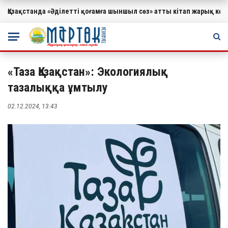
Қазақстанда «Әділетті қоғамға шыншыл сөз» атты кітап жарық к
МАҢЫЗДЫ
«Таза Қазақстан»: Экологиялық
тазалыққа ұмтылу
02.12.2024, 13:43