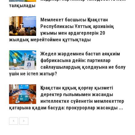
талқылады
Мемлекет басшысы Қазақстан
Республикасы Ұлттық архивінің
ұжымы мен ардагерлерін 20
жылдық мерейтоймен құттықтады
Жедел жәрдемнен бастап аяқкиім
фабрикасына дейін: партиялар
сайлаушылардың қолдауына ие болу
үшін не істеп жатыр?
Қазақстан құқық қорғау қызметі
деректер ғылымымен жасанды
интеллектке сүйенетін мемлекеттер
қатарына қадам басуда: прокурорлар жасанды ...