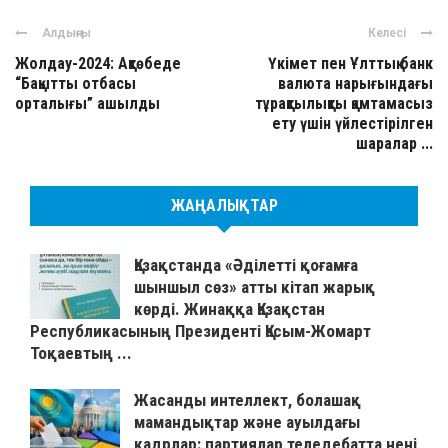
Алдыңғы
Келесі
Жолдау-2024: Ақтөбеде
Үкімет пен Ұлттық банк
“Бақытты отбасы
валюта нарығындағы
орталығы” ашылды
тұрақтылықты қамтамасыз
ету үшін үйлестірілген
шаралар ...
ЖАҢАЛЫҚТАР
Қазақстанда «Әділетті қоғамға
шыншыл сөз» атты кітап жарық
көрді. Жинаққа Қазақстан
Республикасының Президенті Қасым-Жомарт
Тоқаевтың ...
Жасанды интеллект, болашақ
мамандықтар және ауылдағы
кадрлар: партиялар теледебатта нені