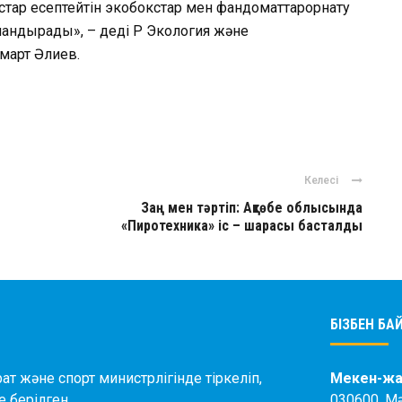
стар
есептейтін
экобокстар
мен
фандоматтар
орнату
ландырады
», – дед
і
ҚР Экология
және
март
Әлиев
.
ger
авить
Келесі
Заң мен тәртіп: Ақтөбе облысында
«Пиротехника» іс – шарасы басталды
БІЗБЕН Б
ат және спорт министрлігінде тіркеліп,
Мекен-жа
 берілген.
030600, М