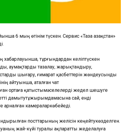
йынша
6
мың
өтінім
түскен
. Сервис «Таза
Қазақстан
»
ді
.
ің
хабарлауынша
,
тұрғындардан
келіп
түскен
рды
,
аумақтарды
тазалау
,
жарықтандыру
,
старды
шығару
,
ғимарат
қасбеттерін
жөндеу
сынды
інің
айтуынша
,
аталған
чат
ған
ортаға
қатысты
мәселелерді
жедел
шешуге
тті
дамыту
тұжырымдамасына
сай,
енді
ге
арналған
камералар
көбейеді
.
андырылған
посттарының
желісін
кеңейту
көзделген
.
ауаның
жай-күйі
туралы
ақпаратты
жедел
алуға