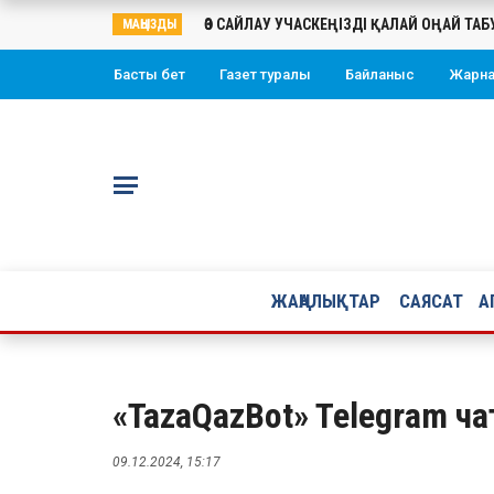
ӨЗ САЙЛАУ УЧАСКЕҢІЗДІ ҚАЛАЙ ОҢАЙ ТА
МАҢЫЗДЫ
Басты бет
Газет туралы
Байланыс
Жарн
ЖАҢАЛЫҚТАР
САЯСАТ
А
«TazaQazBot» Telegram ча
09.12.2024, 15:17