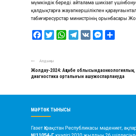
мүмкіндік
береді
.
Қайталама
шикізат
үшін
бону
қалдықтарға
жауапкершілікпен
қарауға
ынта
табиғи
ресурстар
министрінің
орынбасары
Жо
Facebook
Twitter
WhatsApp
Telegram
VK
Messen
Отпр
Алдыңғы
Жолдау-2024: Ақтөбе облысындаонкологиялық
диагностика орталығын ашужоспарлануда
МӘРТӨК ТЫНЫСЫ
Газет Қазақстан Республикасы мәдениет, ақпар
№11054-Г
куәлігі 2010 жылдың 26 шілдесінде