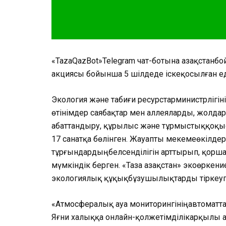
«
TazaQazBot»Telegram
чат-
ботына
Қазақстан
бо
акциясы
бойынша
5
шілдеде
іске
қосылған
е
Экология
және
табиғи
ресурстар
министрлігін
өтінімдер
саябақтар
мен
аллеяларды
,
жолда
абаттандыру
,
құрылыс
және
тұрмыстық
қоқы
17
санатқа
бөлінген
.
Жауапты
мекеме
өкілдер
тұрғындардың
белсенділігін
арттырып
,
қорша
мүмкіндік
берген
. «Таза
Қазақстан
»
экоөркение
экологиялық
құқық
бұзушылықтарды
тіркеу
«
Атмосфералық
ауа
мониторингінің
автоматт
Яғни
халыққа
онлайн-
қолжетімділік
арқылы