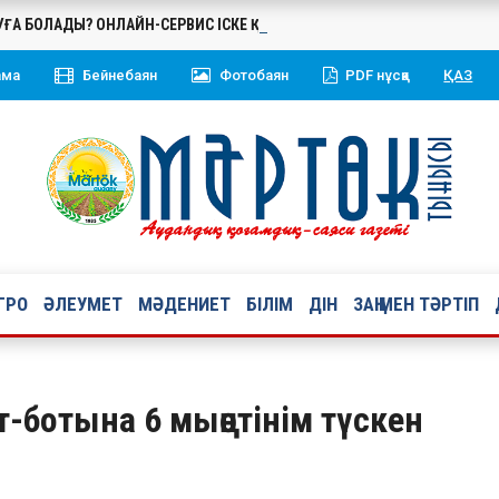
БУҒА БОЛАДЫ? ОНЛАЙН-СЕРВИС ІСКЕ ҚОСЫЛДЫ
ама
Бейнебаян
Фотобаян
PDF нұсқа
ҚАЗ
ГРО
ӘЛЕУМЕТ
МӘДЕНИЕТ
БІЛІМ
ДІН
ЗАҢ МЕН ТӘРТІП
т-ботына 6 мыңөтінім түскен