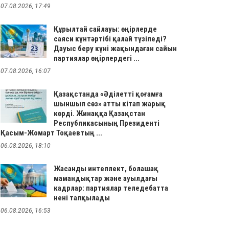
07.08.2026, 17:49
Құрылтай сайлауы: өңірлерде
саяси күнтәртібі қалай түзіледі?
Дауыс беру күні жақындаған сайын
партиялар өңірлердегі ...
07.08.2026, 16:07
Қазақстанда «Әділетті қоғамға
шыншыл сөз» атты кітап жарық
көрді. Жинаққа Қазақстан
Республикасының Президенті
Қасым-Жомарт Тоқаевтың ...
06.08.2026, 18:10
Жасанды интеллект, болашақ
мамандықтар және ауылдағы
кадрлар: партиялар теледебатта
нені талқылады
06.08.2026, 16:53