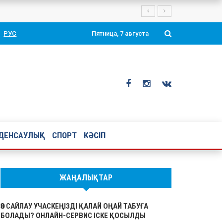
РУС
Пятница, 7 августа
ДЕНСАУЛЫҚ
СПОРТ
КӘСІП
ЖАҢАЛЫҚТАР
ӨЗ САЙЛАУ УЧАСКЕҢІЗДІ ҚАЛАЙ ОҢАЙ ТАБУҒА
БОЛАДЫ? ОНЛАЙН-СЕРВИС ІСКЕ ҚОСЫЛДЫ