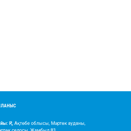
АЙЛАНЫС
йы:
ҚР, Ақтөбе облысы, Мәртөк ауданы,
әртөк селосы, Жамбыл 83