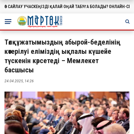
ӨЗ САЙЛАУ УЧАСКЕҢІЗДІ ҚАЛАЙ ОҢАЙ ТАБУҒА БОЛАДЫ? ОНЛАЙН-СЕ
МАҢЫЗДЫ
Төлқұжатымыздың абырой-беделінің
көтерілуі еліміздің ықпалы күшейе
түскенін көрсетеді – Мемлекет
басшысы
24.04.2025, 14:26