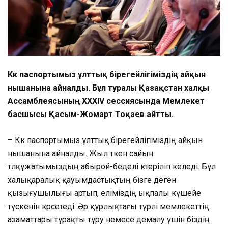
Көк паспортымыз ұлттық бірегейлігіміздің айқын
нышанына айналды. Бұл туралы Қазақстан халқы
Ассамблеясының XXХІV сессиясында Мемлекет
басшысы Қасым-Жомарт Тоқаев айтты.
– Көк паспортымыз ұлттық бірегейлігіміздің айқын
нышанына айналды. Жыл өткен сайын
төлқұжатымыздың абырой-беделі көтеріліп келеді. Бұл
халықаралық қауымдастықтың бізге деген
қызығушылығы артып, еліміздің ықпалы күшейе
түскенін көрсетеді. Әр құрлықтағы түрлі мемлекеттің
азаматтары тұрақты тұру немесе демалу үшін біздің