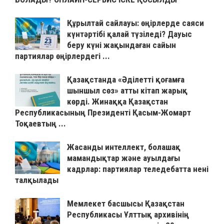
Құрылтай сайлауы: өңірлерде саяси
күнтәртібі қалай түзіледі? Дауыс
беру күні жақындаған сайын
партиялар өңірлердегі ...
Қазақстанда «Әділетті қоғамға
шыншыл сөз» атты кітап жарық
көрді. Жинаққа Қазақстан
Республикасының Президенті Қасым-Жомарт
Тоқаевтың ...
Жасанды интеллект, болашақ
мамандықтар және ауылдағы
кадрлар: партиялар теледебатта нені
талқылады
Мемлекет басшысы Қазақстан
Республикасы Ұлттық архивінің