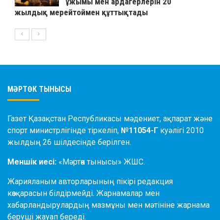
ұжымы мен ардагерлерін 20
жылдық мерейтоймен құттықтады
МӘРТӨК ТЫНЫСЫ
Газет Қазақстан Республикасы мәдениет, ақпарат және
спорт министрлігінде тіркеліп,
№11054-Г
куәлігі 2010
жылдың 26 шілдесінде берілген.
Меншік иесі:
«Мәртөк тынысы» ЖШС.
Жарияланым авторларының пікірі редакция
көзқарасын білдірмейді. Жарнамалар мен
хабарландырулардың мазмұны мен мәтініне жарнама
беруші жауап береді.