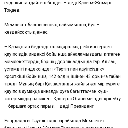
елді жиі таңдайтын болды, – деді Қасым-Жомарт
Тоқаев.
Мемлекет басшысының пайымынша, бұл –
кездейсоқтық емес.
– Қазақстан беделді халықаралық рейтингтердегі
қауіпсіздік индексі бойынша айналамыздағы көптеген
мемлекеттердің бәрінің дерлік алдында тұр. Ал заң
үстемдігі индексіндегі «Тәртіп пен қауіпсіздік»
көрсеткіші бойынша, 142 елдің ішінен 43 орынға табан
тіреді. Мұның бәрі Қазақстанды жайлы әрі өмір сүруге
қауіпсіз аумаққа айналдыруға бағытталған күш-
жігеріміздің нәтижесі. Қастерлі Отанымызды көркейту
– баршаға ортақ парыз, – деді Президент.
Елордадағы Тәуелсіздік сарайында Мемлекет