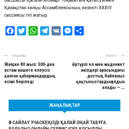
басшысы Қасым-Жомарт Тоқаевтың қатысуымен
Қазақстан халқы Ассамблеясының кезекті ХХХІV
сессиясы өтіп жатыр.
Facebook
Twitter
WhatsApp
Telegram
VK
Messenger
Отправить
Алдыңғы
Келесі
Жеңіске 80 жыл: 500-ден
Әртүрлі ел мен мәдениет
астам көшеге елеусіз
өкілдері арасындағы
қалған қаһармандардың
достық байланыс
есімі беріледі
қақтығыстардың алдын
алады — ...
ЖАҢАЛЫҚТАР
ӨЗ САЙЛАУ УЧАСКЕҢІЗДІ ҚАЛАЙ ОҢАЙ ТАБУҒА
БОЛАДЫ? ОНЛАЙН-СЕРВИС ІСКЕ ҚОСЫЛДЫ