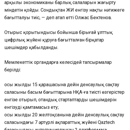
арқылы экономиканың барлық салаларын жаңғырту
міндетін қойды. Сондықтан ЖИ енгізу нақты нәтижеге
бағытталуы тиіс, — деп атап өтті Олжас Бектенов.
Отырыс қорытындысы бойынша бірыңғай ұлттық
цифрлық жүйені құруға бағытталған бірқатар
шешімдер қабылданды.
Мемлекеттік органдарға келесідей тапсырмалар
берілді:
осы жылдың 15 қарашасына дейін денсаулық сақтау
саласының басым бағыттарына НҚА-ға тиісті өзгерістер
енгізе отырып, отандық стартаптардың шешімдерін
енгізуді қамтамасыз ету;
осы жылдың 20 желтоқсанына дейін денсаулық сақтау
саласындағы 7 әртүрлі ақпараттық жүйені Qaztech
базасындағы интеграцияланған 2 платформаға