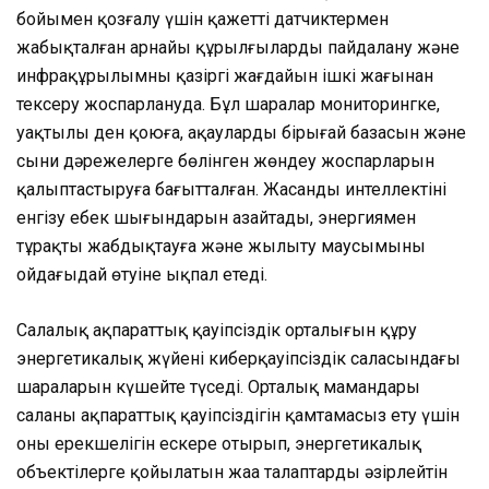
бойымен қозғалу үшін қажетті датчиктермен
жабықталған арнайы құрылғыларды пайдалану және
инфрақұрылымның қазіргі жағдайын ішкі жағынан
тексеру жоспарлануда. Бұл шаралар мониторингке,
уақтылы ден қоюға, ақаулардың бірыңғай базасын және
сыни дәрежелерге бөлінген жөндеу жоспарларын
қалыптастыруға бағытталған. Жасанды интеллектіні
енгізу еңбек шығындарын азайтады, энергиямен
тұрақты жабдықтауға және жылыту маусымының
ойдағыдай өтуіне ықпал етеді.
Салалық ақпараттық қауіпсіздік орталығын құру
энергетикалық жүйенің киберқауіпсіздік саласындағы
шараларын күшейте түседі. Орталық мамандары
саланың ақпараттық қауіпсіздігін қамтамасыз ету үшін
оның ерекшелігін ескере отырып, энергетикалық
объектілерге қойылатын жаңа талаптарды әзірлейтін