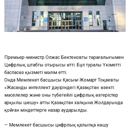
Премьер-министр Олжас Бектеновтың төрағалығымен
Цифрлық штабтың отырысы өтті. Бұл туралы Үкіметтің
баспасөз қызметі мәлім етті.
Онда Мемлекет басшысы Қасым-Жомарт Тоқаевтың
«Жасанды интеллект дәуіріндегі Қазақстан: өзекті
мәселелер және оны түбегейлі цифрлық өзгерістер
арқылы шешу» атты Қазақстан халқына Жолдауында
қойған міндеттерге назар аударылды.
— Мемлекет басшысы цифрлық қалыпқа көшу