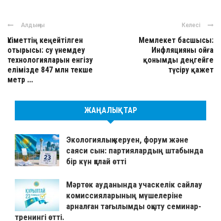
Алдыңғы
Келесі
Үкіметтің кеңейтілген
Мемлекет басшысы:
отырысы: су үнемдеу
Инфляцияны ойға
технологияларын енгізу
қонымды деңгейге
елімізде 847 млн текше
түсіру қажет
метр ...
ЖАҢАЛЫҚТАР
Экологиялық керуен, форум және
саяси сын: партиялардың штабында
бір күн қалай өтті
Мәртөк ауданында учаскелік сайлау
комиссияларының мүшелеріне
арналған тағылымды оқыту семинар-
тренингі өтті.