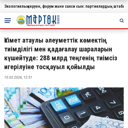
Экологиялық керуен, форум және саяси сын: партиялардың штабында
МАҢЫЗДЫ
Үкімет атаулы әлеуметтік көмектің
тиімділігі мен қадағалау шараларын
күшейтуде: 288 млрд теңгенің тиімсіз
игерілуіне тосқауыл қойылды
10.02.2026, 12:51