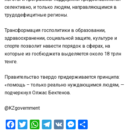
селективно, и только людям, направляющимся в
трудодефицитные регионы.
Трансформация госполитики в образовании,
здравоохранении, социальной защите, культуре и
спорте позволит навести порядок в сферах, на
которые из госбюджета выделяется около 18 трлн
тенге.
Правительство твердо придерживается принципа:
«помощь – только реально нуждающимся людям, —
подчеркнул Олжас Бектенов.
@KZgovernment
Facebook
Twitter
WhatsApp
Telegram
VK
Messenger
Отправить