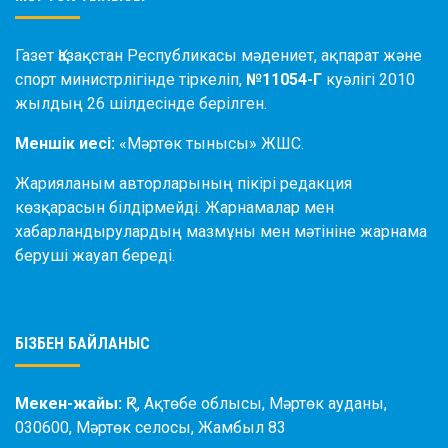
Газет Қазақстан Республикасы мәдениет, ақпарат және
спорт министрлігінде тіркеліп,
№11054-Г
куәлігі 2010
жылдың 26 шілдесінде берілген.
Меншік иесі:
«Мәртөк тынысы» ЖШС.
Жарияланым авторларының пікірі редакция
көзқарасын білдірмейді. Жарнамалар мен
хабарландырулардың мазмұны мен мәтініне жарнама
беруші жауап береді.
БІЗБЕН БАЙЛАНЫС
Мекен-жайы:
ҚР, Ақтөбе облысы, Мәртөк ауданы,
030600, Мәртөк селосы, Жамбыл 83