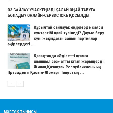
ӨЗ САЙЛАУ УЧАСКЕҢІЗДІ ҚАЛАЙ ОҢАЙ ТАБУҒА
БОЛАДЫ? ОНЛАЙН-СЕРВИС ІСКЕ ҚОСЫЛДЫ
Құрылтай сайлауы: өңірлерде саяси
күнтәртібі қалай түзіледі? Дауыс беру
күні жақындаған сайын партиялар
өңірлердегі ...
Қазақстанда «Әділетті қоғамға
шыншыл сөз» атты кітап жарық көрді.
Жинаққа Қазақстан Республикасының
Президенті Қасым-Жомарт Тоқаевтың ...
МӘРТӨК ТЫНЫСЫ