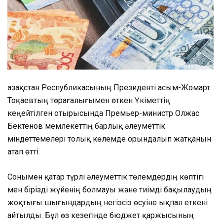
Қазақстан Республикасының Президенті Қасым-Жомарт
Тоқаевтың төрағалығымен өткен Үкіметтің
кеңейтілген отырысында Премьер-министр Олжас
Бектенов мемлекеттің барлық әлеуметтік
міндеттемелері толық көлемде орындалып жатқанын
атап өтті.
Сонымен қатар түрлі әлеуметтік төлемдердің көптігі
мен бірізді жүйенің болмауы және тиімді бақылаудың
жоқтығы шығындардың негізсіз өсуіне ықпал еткені
айтылды. Бұл өз кезегінде бюджет қаржысының