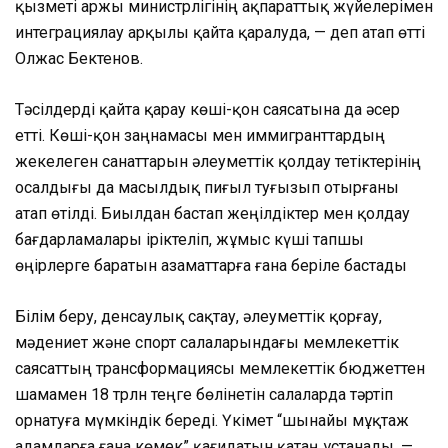
қызметі Қаржы министрлігінің ақпараттық жүйелерімен
интеграциялау арқылы қайта қаралуда, — деп атап өтті
Олжас Бектенов.
Тәсілдерді қайта қарау көші-қон саясатына да әсер
етті. Көші-қон заңнамасы мен иммигранттардың
жекелеген санаттарын әлеуметтік қолдау тетіктерінің
осалдығы да масылдық пиғыл туғызып отырғаны
атап өтілді. Биылдан бастап жеңілдіктер мен қолдау
бағдарламалары іріктеліп, жұмыс күші тапшы
өңірлерге баратын азаматтарға ғана беріле бастады
Білім беру, денсаулық сақтау, әлеуметтік қорғау,
мәдениет және спорт салаларындағы мемлекеттік
саясаттың трансформациясы мемлекеттік бюджеттен
шамамен 18 трлн теңге бөлінетін салаларда тәртіп
орнатуға мүмкіндік береді. Үкімет “шынайы мұқтаж
адамдарға ғана көмек” қағидатын қатаң ұстанады, —