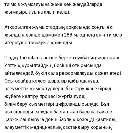
тиімсіз жұмсалуына және кей жағдайларда
жымқырылуына алып келді.
Атқарылған жұмыстардың арқасында соңғы екі
жылдың өзінде шамамен 288 млрд теңгенің тиімсіз
игерілуіне тосқауыл қойылды.
Сіздің Turkistan газетіне берген сұхбатыңызда және
Ұлттық құрылтайдың бесінші отырысында
айтылғандай, бүкіл сала реформалауды қажет етеді.
Осы орайда келесі шаралар қабылдануда:
әлеуметтік көмек түрлерін біріктіру және бірізді
жүйеге келтіру процесі жүргізілуде;
білім беру қызметтері цифрландырылуда. Бұл
нысандарды салудан бастап жан басына сәйкес
қаржыландыруға дейін барлық кезеңді қамтиды;
әлеуметтік медициналық сақтандыру қорының