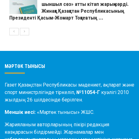
шыншыл сөз» атты кітап жарық көрді.
Жинаққа Қазақстан Республикасының
Президенті Қасым-Жомарт Тоқаевтың ...
МӘРТӨК ТЫНЫСЫ
Газет Қазақстан Республикасы мәдениет, ақпарат және
спорт министрлігінде тіркеліп,
№11054-Г
куәлігі 2010
жылдың 26 шілдесінде берілген.
Меншік иесі:
«Мәртөк тынысы» ЖШС.
Жарияланым авторларының пікірі редакция
көзқарасын білдірмейді. Жарнамалар мен