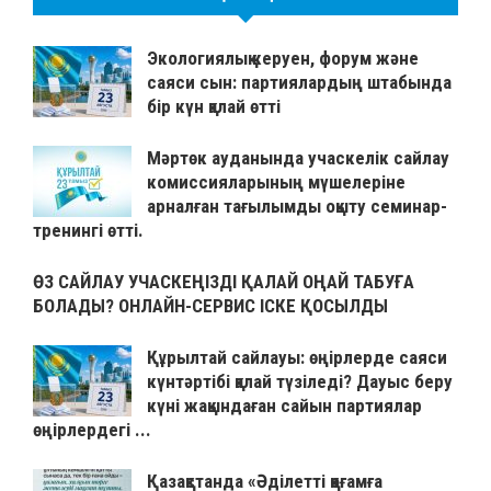
Экологиялық керуен, форум және
саяси сын: партиялардың штабында
бір күн қалай өтті
Мәртөк ауданында учаскелік сайлау
комиссияларының мүшелеріне
арналған тағылымды оқыту семинар-
тренингі өтті.
ӨЗ САЙЛАУ УЧАСКЕҢІЗДІ ҚАЛАЙ ОҢАЙ ТАБУҒА
БОЛАДЫ? ОНЛАЙН-СЕРВИС ІСКЕ ҚОСЫЛДЫ
Құрылтай сайлауы: өңірлерде саяси
күнтәртібі қалай түзіледі? Дауыс беру
күні жақындаған сайын партиялар
өңірлердегі ...
Қазақстанда «Әділетті қоғамға