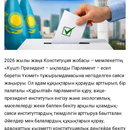
2026 жылғы жаңа Конституция жобасы – мемлекеттің
«Күшті Президент – ықпалды Парламент – есеп
беретін Үкімет» тұжырымдамасына негізделген саяси
жаңғыруы. Ол адам құқықтарын қорғауды арттырып, бір
палаталы «Құрылтай» парламентін құру, вице-
президент институтын енгізу және экологиялық
мәселелерді жеке баппен бекіту арқылы қоғамдық-
саяси институттардың тиімділігін арттыруға бағытталған.
Әйелдер мен балалардың құқықтарын қорғау,
адвокаттық қызметті конституциялық деңгейде бекіту