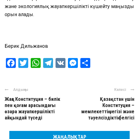
және экологиялық жауапкершілікті күшейту маңызды
орын алады.
Берик Дильжанов
Facebook
Twitter
WhatsApp
Telegram
VK
Messenger
Отправить
Алдыңғы
Келесі
Жаңа Конституция – билік
Қазақстан үшін
пен қоғам арасындағы
Конституция –
өзара жауапкершілікті
мемлекеттің негізі және
айқындай түседі
тәуелсіздіктің белгісі
ЖАҢАЛЫҚТАР