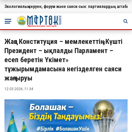
Экологиялық керуен, форум және саяси сын: партиялардың штабында
МАҢЫЗДЫ
Жаңа Конституция – мемлекеттің «Күшті
Президент – ықпалды Парламент –
есеп беретін Үкімет»
тұжырымдамасына негізделген саяси
жаңғыруы
12.03.2026, 11:34