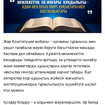
Жаңа Конституция жобасы – қоғамның сұранысы мен
уақыт талабына жауап беруге бағытталған маңызды
бастама деп ойлаймын. Құжатта мемлекеттік
басқарудың тиімділігін арттыру, заң үстемдігін нығайту
және азаматтардың құқықтарын қорғау тетіктерін
нақтылау секілді ұстанымдар көрініс табады. Бұл
өзгерістер елдің құқықтық жүйесін жаңғыртып,
институционалдық тұрақтылықты күшейтуге ықпал
етуі мүмкін.
Қолдау білдіру – ең алдымен жауапкершілік. Әр бапқа