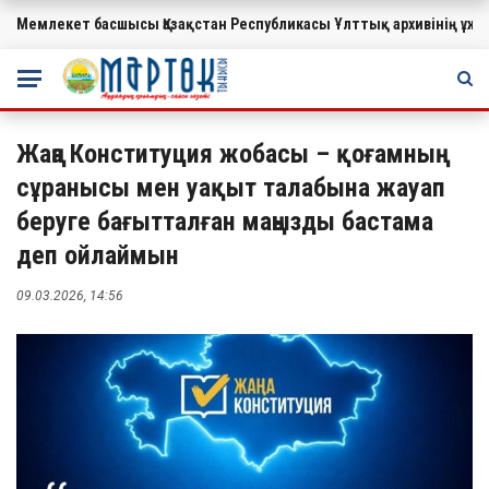
Мемлекет басшысы Қазақстан Республикасы Ұлттық архивінің ұ
МАҢЫЗДЫ
Жаңа Конституция жобасы – қоғамның
сұранысы мен уақыт талабына жауап
беруге бағытталған маңызды бастама
деп ойлаймын
09.03.2026, 14:56