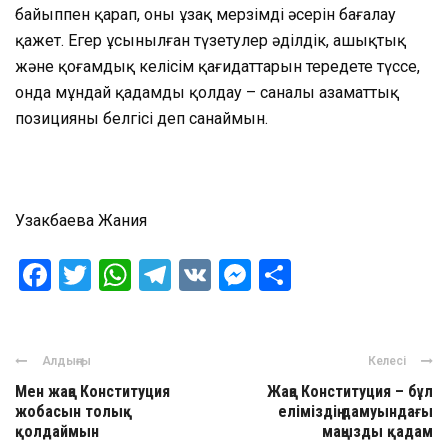
байыппен қарап, оның ұзақ мерзімді әсерін бағалау
қажет. Егер ұсынылған түзетулер әділдік, ашықтық
және қоғамдық келісім қағидаттарын тереңдете түссе,
онда мұндай қадамды қолдау – саналы азаматтық
позицияның белгісі деп санаймын.
Узакбаева Жания
Facebook
Twitter
WhatsApp
Telegram
VK
Messenger
Отправить
Алдыңғы
Келесі
Мен жаңа Конституция
Жаңа Конституция – бұл
жобасын толық
еліміздің дамуындағы
қолдаймын
маңызды қадам