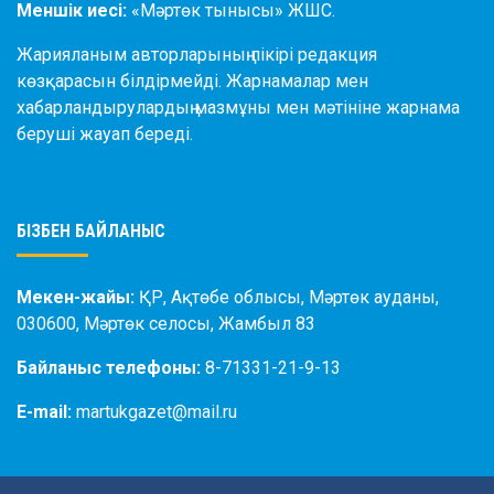
Меншік иесі:
«Мәртөк тынысы» ЖШС.
Жарияланым авторларының пікірі редакция
көзқарасын білдірмейді. Жарнамалар мен
хабарландырулардың мазмұны мен мәтініне жарнама
беруші жауап береді.
БІЗБЕН БАЙЛАНЫС
Мекен-жайы:
ҚР, Ақтөбе облысы, Мәртөк ауданы,
030600, Мәртөк селосы, Жамбыл 83
Байланыс телефоны:
8-71331-21-9-13
E-mail:
martukgazet@mail.ru