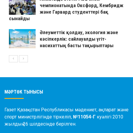
чемпионатында Оксфорд, Кембридж
және Гарвард студенттері бақ
сынайды
Әлеуметтік қолдау, экология және
кәсіпкерлік: сайлауалды үгіт-
насихаттың басты тақырыптары
МӘРТӨК ТЫНЫСЫ
Газет Қазақстан Республикасы мәдениет, ақпарат және
спорт министрлігінде тіркеліп,
№11054-Г
куәлігі 2010
жылдың 26 шілдесінде берілген.