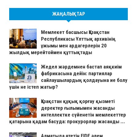
ЖАҢАЛЫҚТАР
Мемлекет басшысы Қазақстан
Республикасы Ұлттық архивінің
ұжымы мен ардагерлерін 20
жылдық мерейтоймен құттықтады
Жедел жәрдемнен бастап аяқкиім
фабрикасына дейін: партиялар
сайлаушылардың қолдауына ие болу
үшін не істеп жатыр?
Қазақстан құқық қорғау қызметі
деректер ғылымымен жасанды
интеллектке сүйенетін мемлекеттер
қатарына қадам басуда: прокурорлар жасанды ...
Алматыда өтетін FIDE әлем