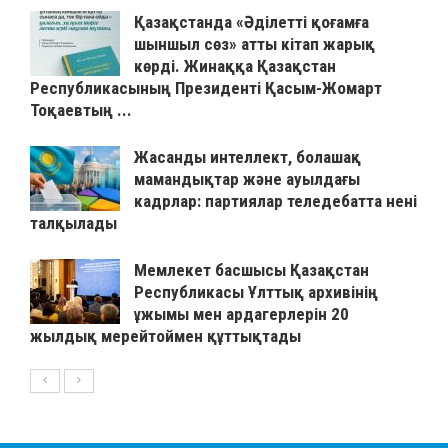
Қазақстанда «Әділетті қоғамға
шыншыл сөз» атты кітап жарық
көрді. Жинаққа Қазақстан
Республикасының Президенті Қасым-Жомарт
Тоқаевтың ...
Жасанды интеллект, болашақ
мамандықтар және ауылдағы
кадрлар: партиялар теледебатта нені
талқылады
Мемлекет басшысы Қазақстан
Республикасы Ұлттық архивінің
ұжымы мен ардагерлерін 20
жылдық мерейтоймен құттықтады