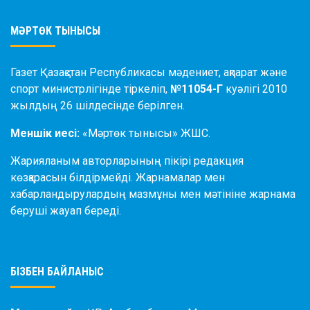
МӘРТӨК ТЫНЫСЫ
Газет Қазақстан Республикасы мәдениет, ақпарат және
спорт министрлігінде тіркеліп,
№11054-Г
куәлігі 2010
жылдың 26 шілдесінде берілген.
Меншік иесі:
«Мәртөк тынысы» ЖШС.
Жарияланым авторларының пікірі редакция
көзқарасын білдірмейді. Жарнамалар мен
хабарландырулардың мазмұны мен мәтініне жарнама
беруші жауап береді.
БІЗБЕН БАЙЛАНЫС