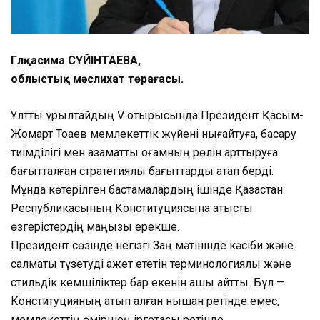
Гүлқасима СҮЙІНТАЕВА,
облыстық мәслихат төрағасы.
Ұлттық құрылтайдың V отырысында Президент Қасым-
Жомарт Тоқаев мемлекеттік жүйені нығайтуға, басқару
тиімділігі мен азаматтық қоғамның рөлін арттыруға
бағытталған стратегиялық бағыттарды атап берді.
Мұнда көтерілген бастамалардың ішінде Қазақстан
Республикасының Конституциясына қатысты
өзгерістердің маңызы ерекше.
Президент сөзінде негізгі Заң мәтінінде кәсіби және
салмақты түзетуді қажет ететін терминологиялық және
стильдік кемшіліктер бар екенін ашық айтты. Бұл —
Конституцияның қатып қалған нышан ретінде емес,
мемлекеттің өміршең іргетасы ретінде