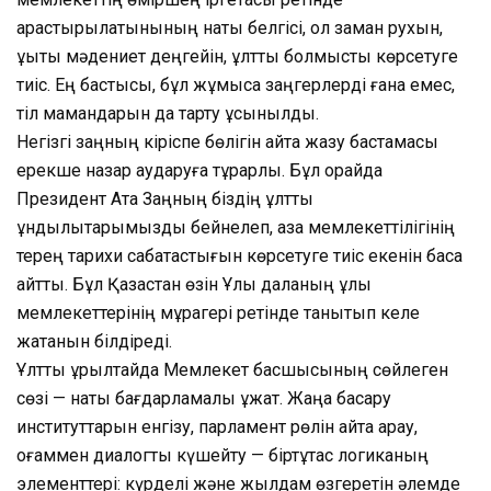
қарастырылатынының нақты белгісі, ол заман рухын,
құқықтық мәдениет деңгейін, ұлттық болмысты көрсетуге
тиіс. Ең бастысы, бұл жұмысқа заңгерлерді ғана емес,
тіл мамандарын да тарту ұсынылды.
Негізгі заңның кіріспе бөлігін қайта жазу бастамасы
ерекше назар аударуға тұрарлық. Бұл орайда
Президент Ата Заңның біздің ұлттық
құндылықтарымызды бейнелеп, қазақ мемлекеттілігінің
терең тарихи сабақтастығын көрсетуге тиіс екенін баса
айтты. Бұл Қазақстан өзін Ұлы даланың ұлы
мемлекеттерінің мұрагері ретінде танытып келе
жатқанын білдіреді.
Ұлттық құрылтайда Мемлекет басшысының сөйлеген
сөзі — нақты бағдарламалық құжат. Жаңа басқару
институттарын енгізу, парламент рөлін қайта қарау,
қоғаммен диалогты күшейту — біртұтас логиканың
элементтері: күрделі және жылдам өзгеретін әлемде