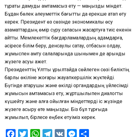
тұрақты дамуды қамтамасыз ету — маңызды міндет.
Бұдан бөлек әлеуметтік бағытты да ерекше атап өту
керек. Президент өз сөзінде экономикалық өсу
азаматтардың өмір сүру сапасын жақсартуға тиіс екенін
айтты. Мемлекеттік бағдарламалардың адамдарға,
әсіресе білім беру, денсаулық сақтау, отбасын қолдау,
жұмыспен қамту салаларында шынымен де қарқынды
жүзеге асуы қажет.
Президенттің Ұлттық құрылтайда сөйлеген сөзі биліктің
барлық өкіліне жоғары жауапкершілік жүктейді.
Бүгінде атқарушы және өкілді органдардың үйлесімді
жұмысын қамтамасыз ету, жұртшылықпен диалогты
күшейту және алға қойылған міндеттерді іс жүзінде
жүзеге асыру өте маңызды. Біз бұл тұрғыда
жұмылып, бірлесе еңбек етуіміз керек.
Facebook
Twitter
WhatsApp
Telegram
VK
Messenger
Отправить