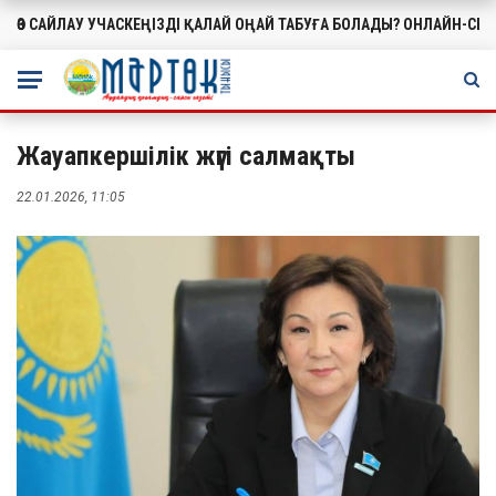
ӨЗ САЙЛАУ УЧАСКЕҢІЗДІ ҚАЛАЙ ОҢАЙ ТАБУҒА БОЛАДЫ? ОНЛАЙН-СЕ
МАҢЫЗДЫ
Жауапкершілік жүгі салмақты
22.01.2026, 11:05