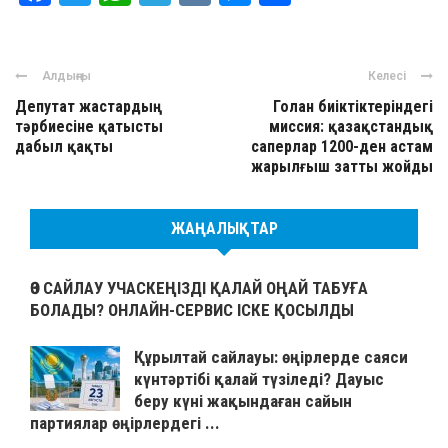
Алдыңғы
Келесі
Депутат жастардың
Голан биіктіктеріндегі
тәрбиесіне қатысты
миссия: қазақстандық
дабыл қақты
саперлар 1200-ден астам
жарылғыш затты жойды
ЖАҢАЛЫҚТАР
ӨЗ САЙЛАУ УЧАСКЕҢІЗДІ ҚАЛАЙ ОҢАЙ ТАБУҒА
БОЛАДЫ? ОНЛАЙН-СЕРВИС ІСКЕ ҚОСЫЛДЫ
Құрылтай сайлауы: өңірлерде саяси
күнтәртібі қалай түзіледі? Дауыс
беру күні жақындаған сайын
партиялар өңірлердегі ...