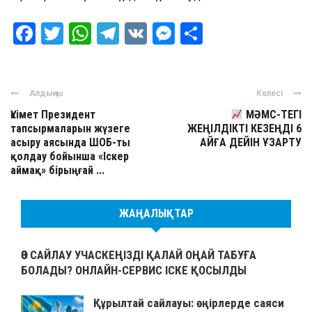
Facebook
Twitter
WhatsApp
Telegram
VK
Messenger
Отправить
Алдыңғы
Келесі
Үкімет Президент
МӘМС-ТЕГІ
тапсырмаларын жүзеге
ЖЕҢІЛДІКТІ КЕЗЕҢДІ 6
асыру аясында ШОБ-ты
АЙҒА ДЕЙІН ҰЗАРТУ
қолдау бойынша «Іскер
аймақ» бірыңғай ...
ЖАҢАЛЫҚТАР
ӨЗ САЙЛАУ УЧАСКЕҢІЗДІ ҚАЛАЙ ОҢАЙ ТАБУҒА
БОЛАДЫ? ОНЛАЙН-СЕРВИС ІСКЕ ҚОСЫЛДЫ
Құрылтай сайлауы: өңірлерде саяси