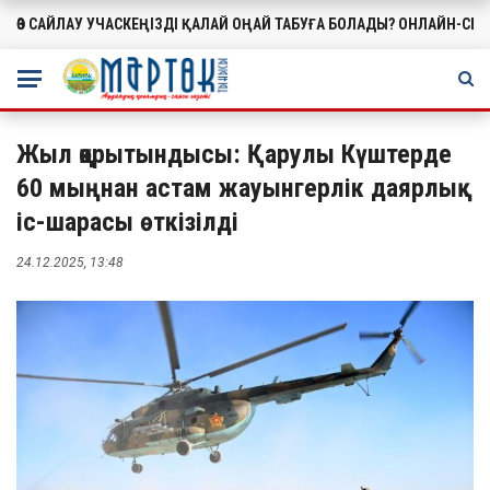
ӨЗ САЙЛАУ УЧАСКЕҢІЗДІ ҚАЛАЙ ОҢАЙ ТАБУҒА БОЛАДЫ? ОНЛАЙН-СЕ
МАҢЫЗДЫ
Жыл қорытындысы: Қарулы Күштерде
60 мыңнан астам жауынгерлік даярлық
іс-шарасы өткізілді
24.12.2025, 13:48