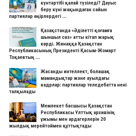
күнтәртібі қалай түзіледі? Дауыс
беру күні жақындаған сайын
партиялар өңірлердегі ...
Қазақстанда «Әділетті қоғамға
шыншыл сөз» атты кітап жарық
көрді. Жинаққа Қазақстан
Республикасының Президенті Қасым-Жомарт
Тоқаевтың ...
Жасанды интеллект, болашақ
мамандықтар және ауылдағы
кадрлар: партиялар теледебатта нені
талқылады
Мемлекет басшысы Қазақстан
Республикасы Ұлттық архивінің
ұжымы мен ардагерлерін 20
жылдық мерейтоймен құттықтады