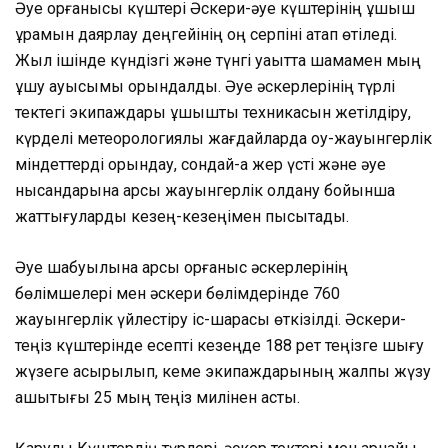
Әуе қорғанысы күштері Әскери-әуе күштерінің ұшқыш
құрамын даярлау деңгейінің оң серпіні атап өтіледі.
Жыл ішінде күндізгі және түнгі уақытта шамамен мың
ұшу ауысымы орындалды. Әуе әскерлерінің түрлі
тектегі экипаждары ұшқыштық техникасын жетілдіру,
күрделі метеорологиялық жағдайларда оқу-жауынгерлік
міндеттерді орындау, сондай-ақ жер үсті және әуе
нысандарына қарсы жауынгерлік қолдану бойынша
жаттығуларды кезең-кезеңімен пысықтады.
Әуе шабуылына қарсы қорғаныс әскерлерінің
бөлімшелері мен әскери бөлімдерінде 760
жауынгерлік үйлестіру іс-шарасы өткізілді. Әскери-
теңіз күштерінде есепті кезеңде 188 рет теңізге шығу
жүзеге асырылып, кеме экипаждарының жалпы жүзу
қашықтығы 25 мың теңіз милінен асты.