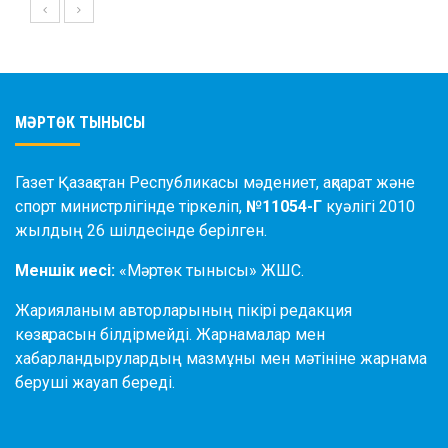
МӘРТӨК ТЫНЫСЫ
Газет Қазақстан Республикасы мәдениет, ақпарат және
спорт министрлігінде тіркеліп,
№11054-Г
куәлігі 2010
жылдың 26 шілдесінде берілген.
Меншік иесі:
«Мәртөк тынысы» ЖШС.
Жарияланым авторларының пікірі редакция
көзқарасын білдірмейді. Жарнамалар мен
хабарландырулардың мазмұны мен мәтініне жарнама
беруші жауап береді.