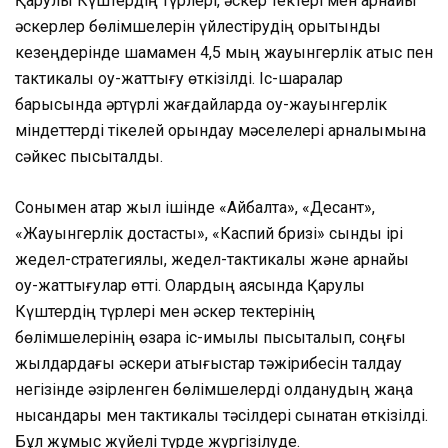
Қарулы Күштердің түрлері, әскер тектері мен арнайы
әскерлер бөлімшелерін үйлестірудің қорытынды
кезеңдерінде шамамен 4,5 мың жауынгерлік атыс пен
тактикалық оқу-жаттығу өткізілді. Іс-шаралар
барысында әртүрлі жағдайларда оқу-жауынгерлік
міндеттерді тікелей орындау мәселелері арналымына
сәйкес пысықталды.
Сонымен қатар жыл ішінде «Айбалта», «Десант»,
«Жауынгерлік достастық», «Каспий бризі» сынды ірі
жедел-стратегиялық, жедел-тактикалық және арнайы
оқу-жаттығулар өтті. Олардың аясында Қарулы
Күштердің түрлері мен әскер тектерінің
бөлімшелерінің өзара іс-қимылы пысықталып, соңғы
жылдардағы әскери қақтығыстар тәжірибесін талдау
негізінде әзірленген бөлімшелерді қолданудың жаңа
нысандары мен тактикалық тәсілдері сынақтан өткізілді.
Бұл жұмыс жүйелі түрде жүргізілуде.