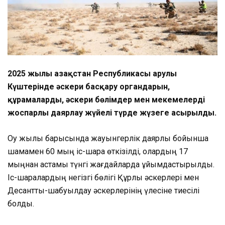
2025 жылы Қазақстан Республикасы Қарулы
Күштерінде әскери басқару органдарын,
құрамаларды, әскери бөлімдер мен мекемелерді
жоспарлы даярлау жүйелі түрде жүзеге асырылды.
Оқу жылы барысында жауынгерлік даярлық бойынша
шамамен 60 мың іс-шара өткізілді, олардың 17
мыңнан астамы түнгі жағдайларда ұйымдастырылды.
Іс-шаралардың негізгі бөлігі Құрлық әскерлері мен
Десанттық-шабуылдау әскерлерінің үлесіне тиесілі
болды.