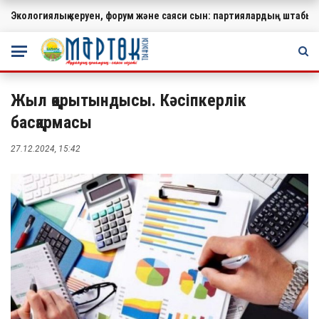
Экологиялық керуен, форум және саяси сын: партиялардың штабында
МАҢЫЗДЫ
Жыл қорытындысы. Кәсіпкерлік
басқармасы
27.12.2024, 15:42