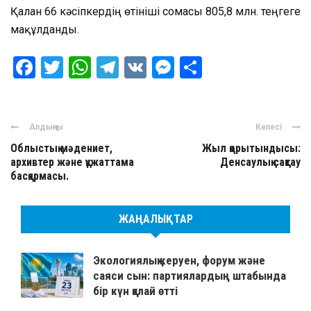
Қалған 66 кәсіпкердің өтініші сомасы 805,8 млн. теңгеге
мақұлданды.
Facebook
Twitter
WhatsApp
Telegram
VK
Messenger
Отправить
Алдыңғы
Келесі
Облыстық мәдениет,
Жыл қорытындысы:
архивтер және құжаттама
Денсаулық сақтау
басқармасы.
ЖАҢАЛЫҚТАР
Экологиялық керуен, форум және
саяси сын: партиялардың штабында
бір күн қалай өтті