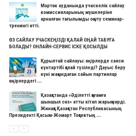
Мәртөк ауданында учаскелік сайлау
комиссияларының мүшелеріне
арналған тағылымды оқыту семинар-
тренингі өтті.
ӨЗ САЙЛАУ УЧАСКЕҢІЗДІ ҚАЛАЙ ОҢАЙ ТАБУҒА
БОЛАДЫ? ОНЛАЙН-СЕРВИС ІСКЕ ҚОСЫЛДЫ
Құрылтай сайлауы: өңірлерде саяси
күнтәртібі қалай түзіледі? Дауыс беру
күні жақындаған сайын партиялар
өңірлердегі ...
Қазақстанда «Әділетті қоғамға
шыншыл сөз» атты кітап жарық көрді.
Жинаққа Қазақстан Республикасының
Президенті Қасым-Жомарт Тоқаевтың ...