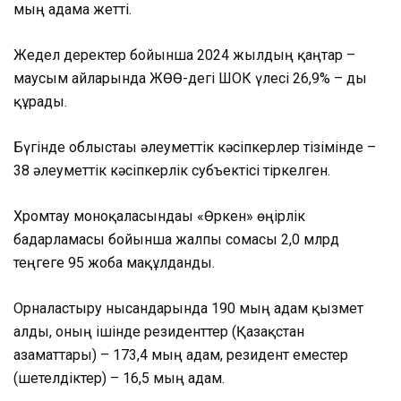
мың адамға жетті.
Жедел деректер бойынша 2024 жылдың қаңтар –
маусым айларында ЖӨӨ-дегі ШОК үлесі 26,9% – ды
құрады.
Бүгінде облыстағы әлеу
меттік кәсіпкерлер тізімінде –
38 әлеуметтік кәсіпкерлік субъектісі тіркелген.
Хромтау моноқаласындағы «Өркен» өңірлік
бағдарламасы бойынша жалпы сомасы 2,0 млрд
теңгеге 95 жоба мақұлданды.
Орналастыру нысандарында 190 мың адам қызмет
алды, оның ішін
де резиденттер (Қазақстан
азаматтары) – 173,4 мың адам, резидент еместер
(шетелдіктер) – 16,5 мың адам.