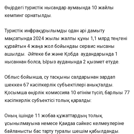
Өңірдегі
туристік нысандар аумағында 10 жайлы
кемпинг орнатылды.
Туристік инфрақұрылымды одан әрі дамыту
мақсатында 2024 жылы жалпы құны 1,1 млрд теңгені
құрайтын 4 жаңа жол бойындағы сервис нысаны
ашылды. Әйтеке би және Қобда аудандарында 1
нысаннан болса, Ырғыз ауданында 2 қызмет етуде.
Облыс бойынша, су тасқыны са
лдарынан зардап
шеккен 67 кәсіпкерлік субъектілері анықталды.
Қосымша өңірлік комиссияға 10 өтінім түсіп, барлығы 77
кәсіпкерлік субъектісі толық қаралды:
Оның ішінде 11 жобаға құжаттардың толық
ұсынылмауына немесе Қағидаға сәйкес келмеулеріне
байланысты б
ас тарту туралы шешім қабылданды.