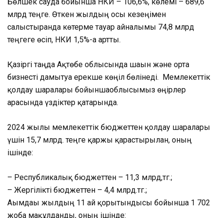
Бөлшек сауда бойынша НКИ – 106,6%, көлем
і – 689,6
млрд теңге. Өткен жылдың осы кезеңімен
салыстырғанда көтерме тауар айналымы 74,8 млрд
теңгеге өсіп, НКИ 1,5%-ға артты.
Қазіргі
таңда Ақтөбе облысында шағын және орта
бизнесті дамытуға ерекше көңіл бөлінеді. Мемлекеттік
қолдау шаралары бойынша
облысымыз өңірлер
арасында үздіктер қатарында.
2024 жылы мемлекеттік бюджеттен қолдау шаралары
үшін 15,7 млрд. теңге қаржы қарастырылған, оның
ішінде:
–
Республикалық бюджеттен – 11,3 млрд,тг.;
–
Жергілікті бюджеттен – 4,4 млрд.тг.;
Ағымдағы жылдың 11 ай қорытындысы бойынша 1 702
жоба мақұлданды, оның ішінде: