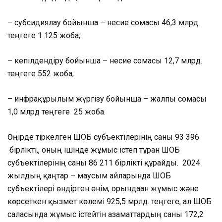
– субсидиялау бойынша – несие сомасы 46,3 млрд.
теңгеге 1 125 жоба;
– кепілдендіру бойынша – несие сомасы 12,7 млрд.
теңгеге 552 жоба;
– инфрақұрылым жүргізу бойынша – жалпы с
омасы
1,0 млрд теңгеге 25 жоба.
Өңірде
тіркелген ШОБ субъектілерінің саны 93 396
бірлікті,, оның ішінде жұмыс істеп тұрған ШОБ
субъектілерінің саны 86 211 бірлікті құрайды. 2024
жылдың қаңтар – маусым айларында ШОБ
субъектілері өндірген өнім, орындаға
н жұмыс және
көрсеткен қызмет көлемі 925,5 мрлд. теңгеге, ал ШОБ
саласында жұмыс істейтін азаматтардың саны 172,2