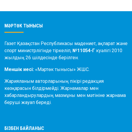
МӘРТӨК ТЫНЫСЫ
Газет Қазақстан Республикасы мәдениет, ақпарат және
спорт министрлігінде тіркеліп,
№11054-Г
куәлігі 2010
жылдың 26 шілдесінде берілген.
Меншік иесі:
«Мәртөк тынысы» ЖШС.
Жарияланым авторларының пікірі редакция
көзқарасын білдірмейді. Жарнамалар мен
хабарландырулардың мазмұны мен мәтініне жарнама
беруші жауап береді.
БІЗБЕН БАЙЛАНЫС