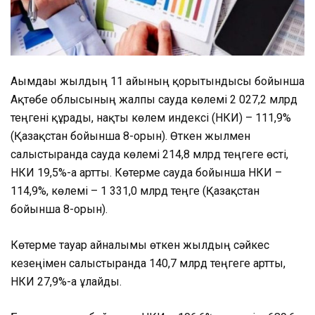
Ағымдағы жылдың 11 айының қорытындысы бойынша
Ақтөбе облысының жалпы сауда көлемі 2 027,2 млрд
теңгені құрады, нақты көлем индексі (НКИ) – 111,9%
(Қазақстан бойынша 8-орын). Өткен жылмен
салыстырғанда сауда көлемі 214,8 млрд теңгеге өсті,
НКИ 19,5%-ға артт
ы. Көтерме сауда бойынша НКИ –
114,9%, көлемі – 1 331,0 млрд теңге (Қазақстан
бойынша 8-орын).
Көтерме тауар айналымы өткен жылдың сәйкес
кезеңімен салыстырғанда 140,7 млрд теңгеге артты,
НКИ 27,9%-ға ұлғайды.