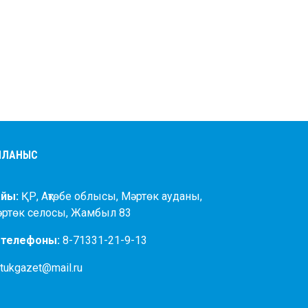
АЙЛАНЫС
йы:
ҚР, Ақтөбе облысы, Мәртөк ауданы,
әртөк селосы, Жамбыл 83
 телефоны:
8-71331-21-9-13
tukgazet@mail.ru