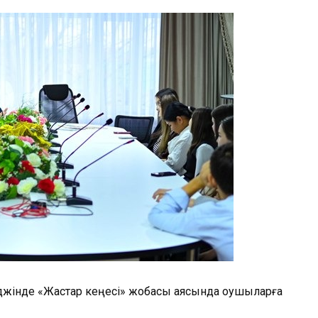
еджінде «Жастар кеңесі» жобасы аясында оқушыларға