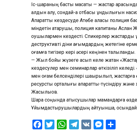
Іс-шараның басты мақсаты — жастар арасында
алдын алу, сондай-ақ отбасы құндылығын насих
Ақпараттық кездесуде Ақтөбе қаласы полиция
міндетін атқарушы, полиция капитаны Аслан Ж
оқушылармен кездесті. Спикерлер жастарды құ
деструктивті діни ағымдардың жетегіне ерм
қоғамға тигізер кері әсері кеңінен талқыланды.
— Жыл бойы жүзеге асып келе жатқан «Жаста
кездесулер мен семинарлар өткізіліп келеді
мен қоғам белсенділері шақырылып, жастарға өз
ресурстық орталығы ақпараттық-түсіндіру жә
Жақсылықов.
Шара соңында қатысушылар мамандарға өздерін
Ұйымдастырушылардың айтуынша, осындай ке
Facebook
Twitter
WhatsApp
Telegram
VK
Messen
Отпр