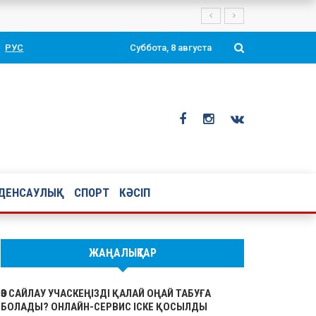
РУС
Суббота, 8 августа
ДЕНСАУЛЫҚ
СПОРТ
КӘСІП
ЖАҢАЛЫҚТАР
ӨЗ САЙЛАУ УЧАСКЕҢІЗДІ ҚАЛАЙ ОҢАЙ ТАБУҒА
БОЛАДЫ? ОНЛАЙН-СЕРВИС ІСКЕ ҚОСЫЛДЫ