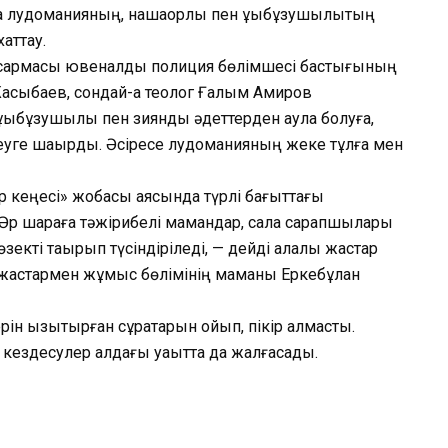
 лудоманияның, нашақорлық пен құқықбұзушылықтың
аттау.
 басқармасы ювеналды полиция бөлімшесі бастығының
ақсыбаев, сондай-ақ теолог Ғалым Амиров
қықбұзушылық пен зиянды әдеттерден аулақ болуға,
еуге шақырды. Әсіресе лудоманияның жеке тұлға мен
р кеңесі» жобасы аясында түрлі бағыттағы
. Әр шараға тәжірибелі мамандар, сала сарапшылары
екті тақырып түсіндіріледі, — дейді қалалық жастар
не жастармен жұмыс бөлімінің маманы Еркебұлан
 қызықтырған сұрақтарын қойып, пікір алмасты.
здесулер алдағы уақытта да жалғасады.
ger
авить