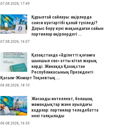
07.08.2026, 17:49
Құрылтай сайлауы: өңірлерде
саяси күнтәртібі қалай түзіледі?
Дауыс беру күні жақындаған сайын
партиялар өңірлердегі ...
07.08.2026, 16:07
Қазақстанда «Әділетті қоғамға
шыншыл сөз» атты кітап жарық
көрді. Жинаққа Қазақстан
Республикасының Президенті
Қасым-Жомарт Тоқаевтың ...
06.08.2026, 18:10
Жасанды интеллект, болашақ
мамандықтар және ауылдағы
кадрлар: партиялар теледебатта
нені талқылады
06.08.2026, 16:53