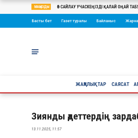
ӨЗ САЙЛАУ УЧАСКЕҢІЗДІ ҚАЛАЙ ОҢАЙ ТА
МАҢЫЗДЫ
Басты бет
Газет туралы
Байланыс
Жарн
ЖАҢАЛЫҚТАР
САЯСАТ
А
Зиянды әдеттердің зард
13.11.2025, 11:57