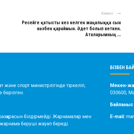
Келесі
Ресейге қатысты кез келген жаңалыққа сын
көзбен қараймын. Әдет болып кеткен.
Аталарымның ...
БІЗБЕН Б
ат және спорт министрлігінде тіркеліп,
Мекен-жа
 берілген.
030600, М
Байланыс
өзқарасын білдірмейді. Жарнамалар мен
E-mail:
mar
жарнама беруші жауап береді.