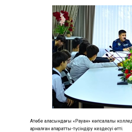
Ақтөбе қаласындағы «Рауан» көпсалалы колл
арналған ақпараттық-түсіндіру кездесуі өтті.