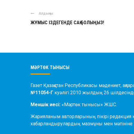
Алдыңғы
ЖҰМЫС ІЗДЕГЕНДЕ САҚ БОЛЫҢЫЗ!
МӘРТӨК ТЫНЫСЫ
Газет Қазақстан Республикасы мәдениет, ақпар
№11054-Г
куәлігі 2010 жылдың 26 шілдесінде
Меншік иесі:
«Мәртөк тынысы» ЖШС.
Жарияланым авторларының пікірі редакция к
хабарландырулардың мазмұны мен мәтініне 