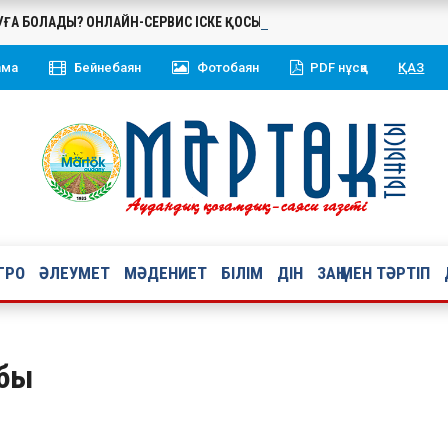
БУҒА БОЛАДЫ? ОНЛАЙН-СЕРВИС ІСКЕ ҚОСЫЛДЫ
ама
Бейнебаян
Фотобаян
PDF нұсқа
ҚАЗ
ГРО
ӘЛЕУМЕТ
МӘДЕНИЕТ
БІЛІМ
ДІН
ЗАҢ МЕН ТӘРТІП
абы