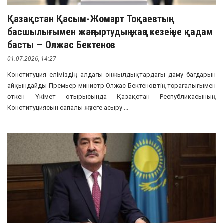
Қазақстан Қасым-Жомарт Тоқаевтың
басшылығымен жаңғыртудың жаңа кезеңіне қадам
басты — Олжас Бектенов
01.07.2026, 14:27
Конституция еліміздің алдағы онжылдықтардағы даму бағдарын
айқындайды Премьер-министр Олжас Бектеновтің төрағалығымен
өткен Үкімет отырысында Қазақстан Республикасының
Конституциясын сапалы жүзеге асыру ...