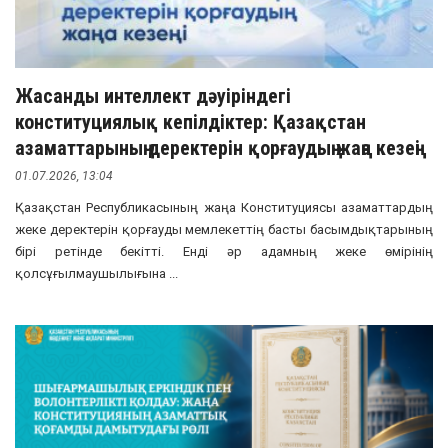
Жасанды интеллект дәуіріндегі
конституциялық кепілдіктер: Қазақстан
азаматтарының деректерін қорғаудың жаңа кезеңі
01.07.2026, 13:04
Қазақстан Республикасының жаңа Конституциясы азаматтардың
жеке деректерін қорғауды мемлекеттің басты басымдықтарының
бірі ретінде бекітті. Енді әр адамның жеке өмірінің
қолсұғылмаушылығына ...