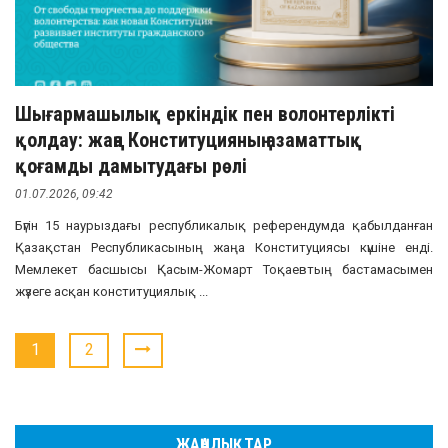
Шығармашылық еркіндік пен волонтерлікті
қолдау: жаңа Конституцияның азаматтық
қоғамды дамытудағы рөлі
01.07.2026, 09:42
Бүгін 15 наурыздағы республикалық референдумда қабылданған
Қазақстан Республикасының жаңа Конституциясы күшіне енді.
Мемлекет басшысы Қасым-Жомарт Тоқаевтың бастамасымен
жүзеге асқан конституциялық ...
1
2
ЖАҢАЛЫҚТАР