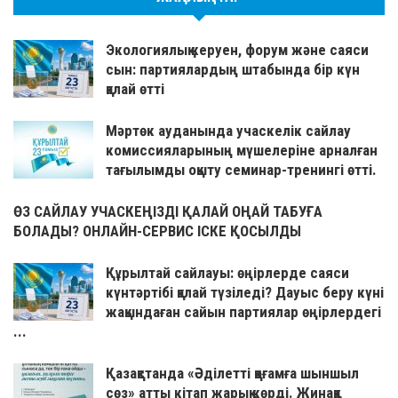
Экологиялық керуен, форум және саяси
сын: партиялардың штабында бір күн
қалай өтті
Мәртөк ауданында учаскелік сайлау
комиссияларының мүшелеріне арналған
тағылымды оқыту семинар-тренингі өтті.
ӨЗ САЙЛАУ УЧАСКЕҢІЗДІ ҚАЛАЙ ОҢАЙ ТАБУҒА
БОЛАДЫ? ОНЛАЙН-СЕРВИС ІСКЕ ҚОСЫЛДЫ
Құрылтай сайлауы: өңірлерде саяси
күнтәртібі қалай түзіледі? Дауыс беру күні
жақындаған сайын партиялар өңірлердегі
...
Қазақстанда «Әділетті қоғамға шыншыл
сөз» атты кітап жарық көрді. Жинаққа