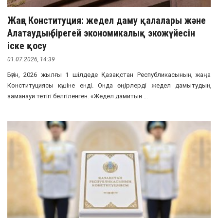
Жаңа Конституция: жедел даму қалалары және
Алатаудың бірегей экономикалық экожүйесін
іске қосу
01.07.2026, 14:39
Бүгін, 2026 жылғы 1 шілдеде Қазақстан Республикасының жаңа
Конституциясы күшіне енді. Онда өңірлерді жедел дамытудың
заманауи тетігі белгіленген. «Жедел дамитын ...