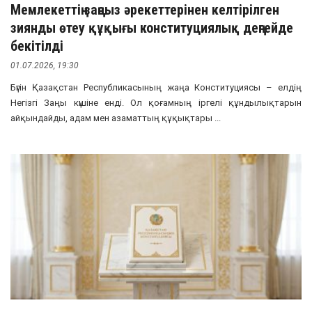
Мемлекеттің заңсыз әрекеттерінен келтірілген
зиянды өтеу құқығы конституциялық деңгейде
бекітілді
01.07.2026, 19:30
Бүгін Қазақстан Республикасының жаңа Конституциясы – елдің
Негізгі Заңы күшіне енді. Ол қоғамның іргелі құндылықтарын
айқындайды, адам мен азаматтың құқықтары ...