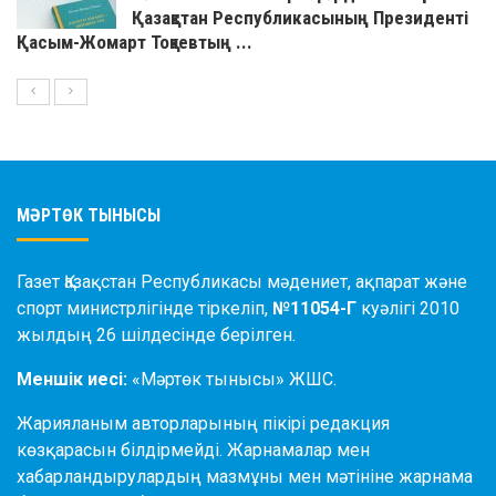
Қазақстан Республикасының Президенті
Қасым-Жомарт Тоқаевтың ...
МӘРТӨК ТЫНЫСЫ
Газет Қазақстан Республикасы мәдениет, ақпарат және
спорт министрлігінде тіркеліп,
№11054-Г
куәлігі 2010
жылдың 26 шілдесінде берілген.
Меншік иесі:
«Мәртөк тынысы» ЖШС.
Жарияланым авторларының пікірі редакция
көзқарасын білдірмейді. Жарнамалар мен
хабарландырулардың мазмұны мен мәтініне жарнама