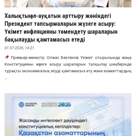
Халықтың әл-ауқатын арттыру жөніндегі
Президент тапсырмаларын жүзеге асыру:
Үкімет инфляцияны төмендету шараларын
бақылауды қамтамасыз етеді
01.07.2026, 14:21
Премьер-министр Олжас Бектенов Үкімет отырысында жаңа
Конституцияны жүзеге асыру шараларын талқылау шеңберінде
тұрақты экономикалық өсуді қамтамасыз ету және азаматтардың
...