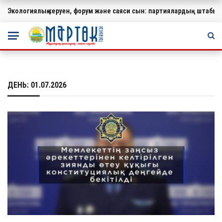
Экологиялық керуен, форум және саяси сын: партиялардың штабында
МАҢЫЗДЫ
ДЕНЬ:
01.07.2026