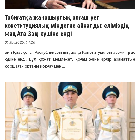
Табиғатқа жанашырлық алғаш рет
конституциялық міндетке айналды: еліміздің
жаңа Ата Заңы күшіне енді
01.07.2026, 14:26
Бүгін Қазақстан Республикасының жаңа Конституциясы ресми түрде
күшіне енді. Бұл құжат мемлекет, қоғам және әрбір азаматтың
қоршаған ортаны қорғау мен ...