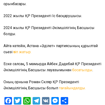
орынбасары.
2022 жылы ҚР Президенті Іс басқарушысы.
2024 жылы ҚР Президенті Әкімшілігінің Басшысы
болды.
Айта кетейік, Астана «Әділет» партиясының құрылтай
сьезі
өтіп жатыр.
Еске салсақ, 5 мамырда Айбек Дәдебай ҚР Президенті
Әкімшілігінің Басшысы лауазымынан
босатылды
.
Оның орнына Роман Скляр ҚР Президенті
Әкімшілігінің Басшысы болып
тағайындалды.
Facebook
Twitter
WhatsApp
Telegram
VK
Messenger
Отправить