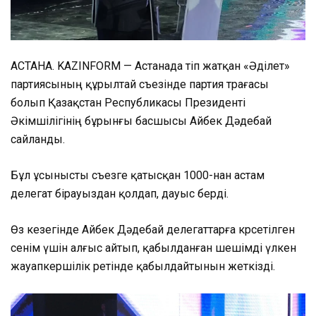
АСТАНА. KAZINFORM — Астанада өтіп жатқан «Әділет»
партиясының құрылтай съезінде партия төрағасы
болып Қазақстан Республикасы Президенті
Әкімшілігінің бұрынғы басшысы Айбек Дәдебай
сайланды.
Бұл ұсынысты съезге қатысқан 1000-нан астам
делегат бірауыздан қолдап, дауыс берді.
Өз кезегінде Айбек Дәдебай делегаттарға көрсетілген
сенім үшін алғыс айтып, қабылданған шешімді үлкен
жауапкершілік ретінде қабылдайтынын жеткізді.