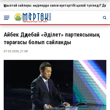
Құрылтай сайлауы: өңірлерде саяси күнтәртібі қалай түзіледі?
МАҢЫЗДЫ
Айбек Дәдебай «Әділет» партиясының
төрағасы болып сайланды
07.05.2026, 21:08