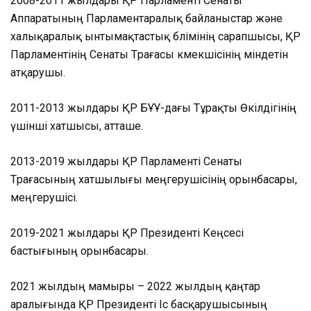
2008-2011 жылдары ҚР Парламенті Сенаты
Аппаратының Парламентаралық байланыстар және
халықаралық ынтымақтастық бөлімінің сарапшысы, ҚР
Парламентінің Сенаты Төрағасы көмекшісінің міндетін
атқарушы.
2011-2013 жылдары ҚР БҰҰ-дағы Тұрақты Өкілдігінің
үшінші хатшысы, атташе.
2013-2019 жылдары ҚР Парламенті Сенаты
Төрағасының хатшылығы меңгерушісінің орынбасары,
меңгерушісі.
2019-2021 жылдары ҚР Президенті Кеңсесі
бастығының орынбасары.
2021 жылдың мамыры – 2022 жылдың қаңтар
аралығында ҚР Президенті Іс басқарушысының