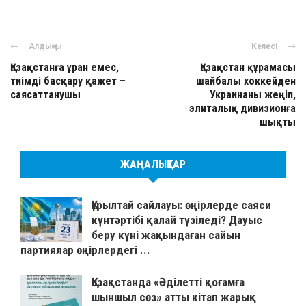
Алдыңғы
Келесі
Қазақстанға ұран емес,
Қазақстан құрамасы
тиімді басқару қажет –
шайбалы хоккейден
саясаттанушы
Украинаны жеңіп,
элиталық дивизионға
шықты
ЖАҢАЛЫҚТАР
Құрылтай сайлауы: өңірлерде саяси
күнтәртібі қалай түзіледі? Дауыс
беру күні жақындаған сайын
партиялар өңірлердегі ...
Қазақстанда «Әділетті қоғамға
шыншыл сөз» атты кітап жарық