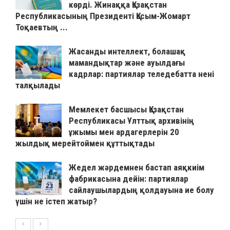
көрді. Жинаққа Қазақстан
Республикасының Президенті Қасым-Жомарт
Тоқаевтың ...
Жасанды интеллект, болашақ
мамандықтар және ауылдағы
кадрлар: партиялар теледебатта нені
талқылады
Мемлекет басшысы Қазақстан
Республикасы Ұлттық архивінің
ұжымы мен ардагерлерін 20
жылдық мерейтоймен құттықтады
Жедел жәрдемнен бастап аяқкиім
фабрикасына дейін: партиялар
сайлаушылардың қолдауына ие болу
үшін не істеп жатыр?