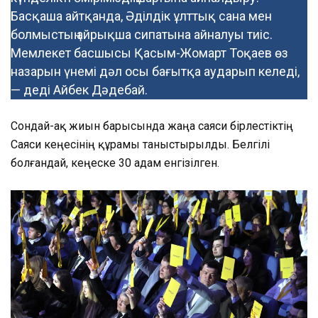
Басқаша айтқанда, Әділдік ұлттық сана мен
болмыстың айрықша сипатына айналуы тиіс.
Мемлекет басшысы Қасым-Жомарт Тоқаев өз
назарын үнемі дәл осы бағытқа аударып келеді,
— деді Айбек Дәдебай.
Сондай-ақ жиын барысында жаңа саяси бірлестіктің
Саяси кеңесінің құрамы таныстырылды. Белгілі
болғандай, кеңеске 30 адам енгізілген.