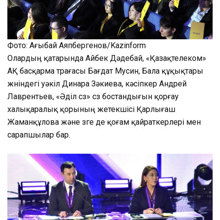
Фото: Ағыбай Аяпбергенов/Kazinform
Олардың қатарында Айбек Дәдебай, «Қазақтелеком»
АҚ басқарма төрағасы Бағдат Мусин, Бала құқықтары
жөніндегі уәкіл Динара Зәкиева, кәсіпкер Андрей
Лаврентьев, «Әділ сөз» сөз бостандығын қорғау
халықаралық қорының жетекшісі Қарлығаш
Жаманқұлова және өзге де қоғам қайраткерлері мен
сарапшылар бар.