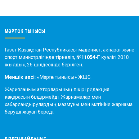
МӘРТӨК ТЫНЫСЫ
Газет Қазақстан Республикасы мәдениет, ақпарат және
спорт министрлігінде тіркеліп,
№11054-Г
куәлігі 2010
жылдың 26 шілдесінде берілген.
Меншік иесі:
«Мәртөк тынысы» ЖШС.
Жарияланым авторларының пікірі редакция
көзқарасын білдірмейді. Жарнамалар мен
хабарландырулардың мазмұны мен мәтініне жарнама
беруші жауап береді.