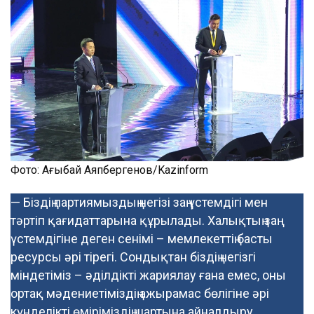
Фото: Ағыбай Аяпбергенов/Kazinform
— Біздің партиямыздың негізі заң үстемдігі мен
тәртіп қағидаттарына құрылады. Халықтың заң
үстемдігіне деген сенімі – мемлекеттің басты
ресурсы әрі тірегі. Сондықтан біздің негізгі
міндетіміз – әділдікті жариялау ғана емес, оны
ортақ мәдениетіміздің ажырамас бөлігіне әрі
күнделікті өміріміздің шартына айналдыру.