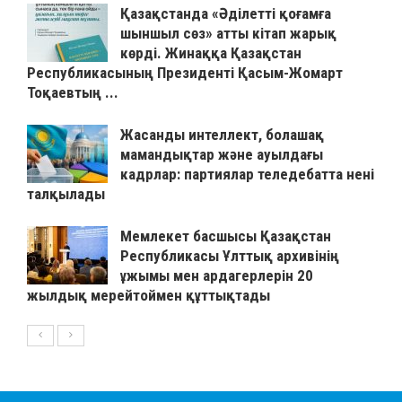
Қазақстанда «Әділетті қоғамға
шыншыл сөз» атты кітап жарық
көрді. Жинаққа Қазақстан
Республикасының Президенті Қасым-Жомарт
Тоқаевтың ...
Жасанды интеллект, болашақ
мамандықтар және ауылдағы
кадрлар: партиялар теледебатта нені
талқылады
Мемлекет басшысы Қазақстан
Республикасы Ұлттық архивінің
ұжымы мен ардагерлерін 20
жылдық мерейтоймен құттықтады