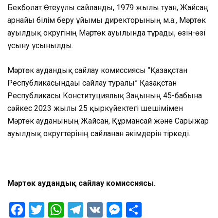
Бекболат Өтеуұлы сайланды, 1979 жылы туған, Жайсаң
арнайы білім беру ұйымы директорының м.а., Мәртөк
ауылдық округінің Мәртөк ауылында тұрады, өзін-өзі
ұсыну ұсынылды.
Мәртөк аудандық сайлау комиссиясы “Қазақстан
Республикасындағы сайлау туралы” Қазақстан
Республикасы Конституциялық Заңының 45-бабына
сәйкес 2023 жылғы 25 қыркүйектегі шешімімен
Мәртөк ауданының Жайсан, Құрмансай және Сарыжар
ауылдық округтерінің сайланған әкімдерін тіркеді.
Мәртөк аудандық сайлау комиссиясы.
Facebook
Twitter
WhatsApp
Telegram
VK
Messenger
Отправить