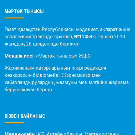
МӘРТӨК ТЫНЫСЫ
Газет Қазақстан Республикасы мәдениет, ақпарат және
спорт министрлігінде тіркеліп,
№11054-Г
куәлігі 2010
жылдың 26 шілдесінде берілген.
Меншік иесі:
«Мәртөк тынысы» ЖШС.
Жарияланым авторларының пікірі редакция
көзқарасын білдірмейді. Жарнамалар мен
хабарландырулардың мазмұны мен мәтініне жарнама
беруші жауап береді.
БІЗБЕН БАЙЛАНЫС
Мекен-жайы:
ҚР, Ақтөбе облысы, Мәртөк ауданы,