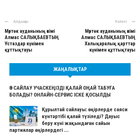
Алдыңғы
Келесі
Мәртөк ауданының әкімі
Мәртөк ауданының әкімі
Алмас САЛЫҚБАЕВТЫҢ
Алмас САЛЫҚБАЕВТЫҢ
Ұстаздар күнімен
Халықаралық қарттар
құттықтауы
күнімен құттықтауы
ЖАҢАЛЫҚТАР
ӨЗ САЙЛАУ УЧАСКЕҢІЗДІ ҚАЛАЙ ОҢАЙ ТАБУҒА
БОЛАДЫ? ОНЛАЙН-СЕРВИС ІСКЕ ҚОСЫЛДЫ
Құрылтай сайлауы: өңірлерде саяси
күнтәртібі қалай түзіледі? Дауыс
беру күні жақындаған сайын
партиялар өңірлердегі ...