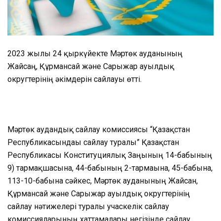
2023 жылғы 24 қыркүйекте Мәртөк ауданының
Жайсаң, Құрмансай және Сарыжар ауылдық
округтерінің әкімдерін сайлауы өтті.
Мәртөк аудандық сайлау комиссиясы “Қазақстан
Республикасындағы сайлау туралы” Қазақстан
Республикасы Конституциялық Заңының 14-бабының
9) тармақшасына, 44-бабының 2-тармағына, 45-бабына,
113-10-бабына сәйкес, Мәртөк ауданының Жайсан,
Құрмансай және Сарыжар ауылдық округтерінің
сайлау нәтижелері туралы учаскелік сайлау
комиссияларының хаттамалары негізінде сайлау