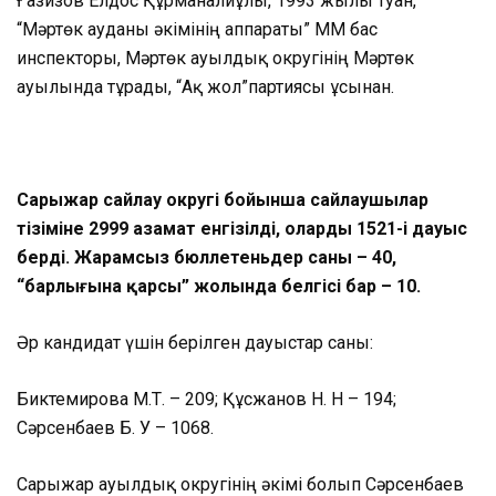
Ғазизов Елдос Құрманғалиұлы, 1993 жылы туған,
“Мәртөк ауданы әкімінің аппараты” ММ бас
инспекторы, Мәртөк ауылдық округінің Мәртөк
ауылында тұрады, “Ақ жол”партиясы ұсынған.
Сарыжар сайлау округі бойынша сайлаушылар
тізіміне 2999 азамат енгізілді, олардың 1521-і дауыс
берді. Жарамсыз бюллетеньдер саны – 40,
“барлығына қарсы” жолында белгісі бар – 10.
Әр кандидат үшін берілген дауыстар саны:
Биктемирова М.Т. – 209; Құсжанов Н. Н – 194;
Сәрсенбаев Б. У – 1068.
Сарыжар ауылдық округінің әкімі болып Сәрсенбаев