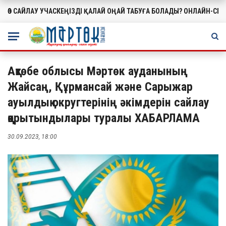
ӨЗ САЙЛАУ УЧАСКЕҢІЗДІ ҚАЛАЙ ОҢАЙ ТАБУҒА БОЛАДЫ? ОНЛАЙН-СЕ
МАҢЫЗДЫ
Ақтөбе облысы Мәртөк ауданының
Жайсаң, Құрмансай және Сарыжар
ауылдық округтерінің әкімдерін сайлау
қорытындылары туралы ХАБАРЛАМА
30.09.2023, 18:00