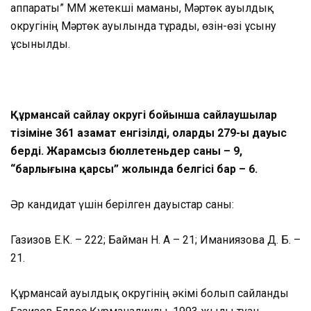
аппараты” ММ жетекші маманы, Мәртөк ауылдық
округінің Мәртөк ауылында тұрады, өзін-өзі ұсыну
ұсынылды.
Құрмансай сайлау округі бойынша сайлаушылар
тізіміне 361 азамат енгізілді, олардың 279-ы дауыс
берді. Жарамсыз бюллетеньдер саны – 9,
“барлығына қарсы” жолында белгісі бар – 6.
Әр кандидат үшін берілген дауыстар саны:
Газизов Е.К. – 222; Байман Н. А – 21; Иманиязова Д. Б. –
21.
Құрмансай ауылдық округінің әкімі болып сайланды