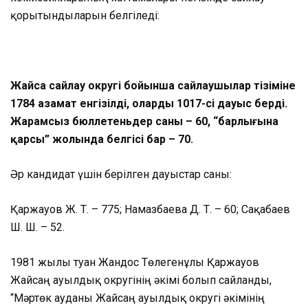
қорытындыларын белгіледі:
Жайсаң сайлау округі бойынша сайлаушылар тізіміне
1784 азамат енгізілді, олардың 1017-сі дауыс берді.
Жарамсыз бюллетеньдер саны – 60, “барлығына
қарсы” жолында белгісі бар – 70.
Әр кандидат үшін берілген дауыстар саны:
Қаржауов Ж. Т. – 775; Намазбаева Д. Т. – 60; Сақабаев
Ш. Ш. – 52.
1981 жылы туған Жандос Төлегенұлы Қаржауов
Жайсаң ауылдық округінің әкімі болып сайланды,
“Мәртөк ауданы Жайсаң ауылдық округі әкімінің