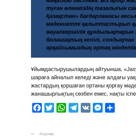
маңызды бастама. Біз әрбір жа
туған өлкеміздің тазалығын сақ
Қазақстан» бағдарламасы аясы
мәдениетті қалыптастырып қан
жауапкершілік құндылықтарын 
болашақтың кепілі, сондықтан б
әрқайсымыздың ортақ міндетіміз
Ұйымдастырушылардың айтуынша, «JasylC
шараға айналып келеді және алдағы уақ
жастардың қоршаған ортаны қорғау мәде
жанашырлықтың сөзбен емес, нақты іспен 
Facebook
Twitter
WhatsApp
Telegram
VK
Messen
Отпр
Алдыңғы