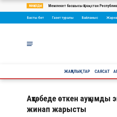
Мемлекет басшысы Қазақстан Республи
МАҢЫЗДЫ
Басты бет
Газет туралы
Байланыс
Жарн
ЖАҢАЛЫҚТАР
САЯСАТ
А
Ақтөбеде өткен ауқымды э
жинап жарысты