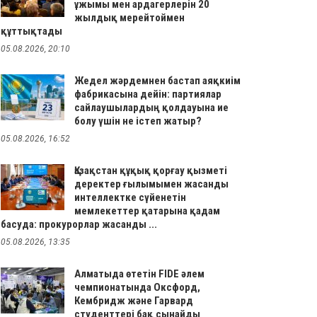
ұжымы мен ардагерлерін 20
жылдық мерейтоймен
құттықтады
05.08.2026, 20:10
Жедел жәрдемнен бастап аяқкиім
фабрикасына дейін: партиялар
сайлаушылардың қолдауына ие
болу үшін не істеп жатыр?
05.08.2026, 16:52
Қазақстан құқық қорғау қызметі
деректер ғылымымен жасанды
интеллектке сүйенетін
мемлекеттер қатарына қадам
басуда: прокурорлар жасанды ...
05.08.2026, 13:35
Алматыда өтетін FIDE әлем
чемпионатында Оксфорд,
Кембридж және Гарвард
студенттері бақ сынайды