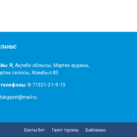
АЙЛАНЫС
йы:
ҚР, Ақтөбе облысы, Мәртөк ауданы,
әртөк селосы, Жамбыл 83
 телефоны:
8-71331-21-9-13
tukgazet@mail.ru
Басты бет
Газет туралы
Байланыс