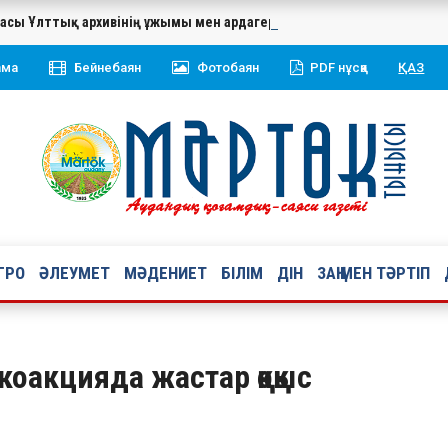
касы Ұлттық архивінің ұжымы мен ардагерлерін 20 жылдық мерей
ама
Бейнебаян
Фотобаян
PDF нұсқа
ҚАЗ
ГРО
ӘЛЕУМЕТ
МӘДЕНИЕТ
БІЛІМ
ДІН
ЗАҢ МЕН ТӘРТІП
коакцияда жастар қоқыс