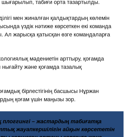
с шығарылып, табиғи орта тазартылды.
ілігі мен жиналған қалдықтардың көлемін
ысында үздік нәтиже көрсеткен екі команда
. Ал жарысқа қатысқан өзге командаларға
ологиялық мәдениетін арттыру, қоғамда
н нығайту және қоғамда тазалық
оғамдық бірлестігінің басшысы Нұржан
рдың қоғам үшін маңызы зор.
ық плоггингі – жастардың табиғатқа
тық жауапкершілігін айқын көрсететін