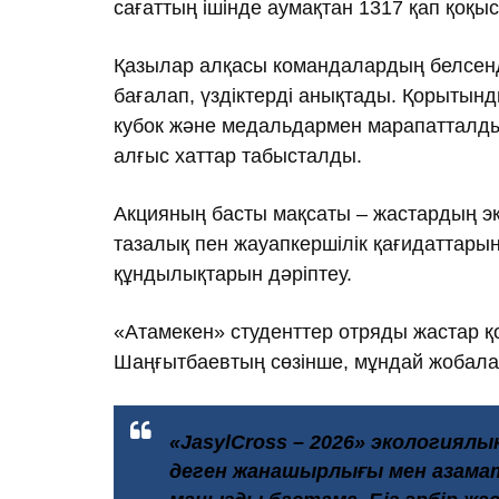
сағаттың ішінде аумақтан 1317 қап қоқы
Қазылар алқасы командалардың белсенд
бағалап, үздіктерді анықтады. Қорытынд
кубок және медальдармен марапатталды
алғыс хаттар табысталды.
Акцияның басты мақсаты – жастардың эк
тазалық пен жауапкершілік қағидаттары
құндылықтарын дәріптеу.
«Атамекен» студенттер отряды жастар қ
Шаңғытбаевтың сөзінше, мұндай жобала
«JasylCross – 2026» экологиял
деген жанашырлығы мен азамат