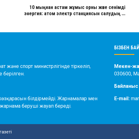
10 мыңнан астам жұмыс орны және сенімді
энергия: атом электр станциясын салудың ...
БІЗБЕН Б
ат және спорт министрлігінде тіркеліп,
Мекен-жа
 берілген.
030600, М
Байланыс
көзқарасын білдірмейді. Жарнамалар мен
E-mail:
mar
жарнама беруші жауап береді.
газеті