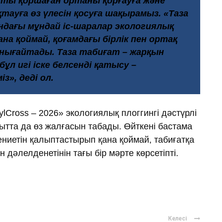
сты қоршаған ортаны қорғауға және
тауға өз үлесін қосуға шақырамыз. «Таза
ндағы мұндай іс-шаралар экологиялық
а қоймай, қоғамдағы бірлік пен ортақ
нығайтады. Таза табиғат – жарқын
ұл игі іске белсенді қатысу –
», деді ол.
ross – 2026» экологиялық плоггингі дәстүрлі
ытта да өз жалғасын табады. Өйткені бастама
ниетін қалыптастырып қана қоймай, табиғатқа
дәлелденетінін тағы бір мәрте көрсетіпті.
ger
авить
Келесі