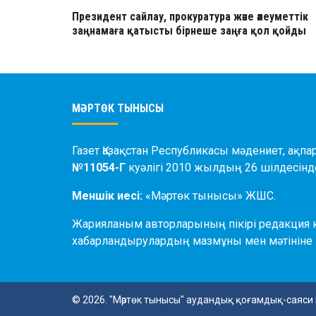
Президент сайлау, прокуратура және әлеуметтік
заңнамаға қатысты бірнеше заңға қол қойды
МӘРТӨК ТЫНЫСЫ
Газет Қазақстан Республикасы мәдениет, ақпар
№11054-Г
куәлігі 2010 жылдың 26 шілдесінде
Меншік иесі:
«Мәртөк тынысы» ЖШС.
Жарияланым авторларының пікірі редакция 
хабарландырулардың мазмұны мен мәтініне 
© 2026. "Мәртөк тынысы" аудандық қоғамдық-саяси 