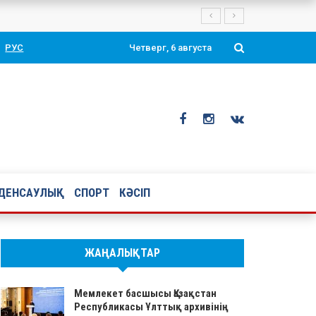
тоймен құттықтады
РУС
Четверг, 6 августа
ДЕНСАУЛЫҚ
СПОРТ
КӘСІП
ЖАҢАЛЫҚТАР
Мемлекет басшысы Қазақстан
Республикасы Ұлттық архивінің