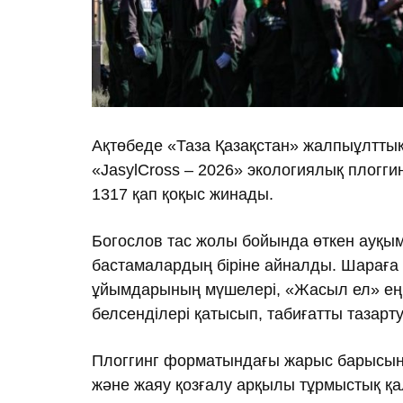
Ақтөбеде «Таза Қазақстан» жалпыұлтт
«JasylCross – 2026» экологиялық плоггин
1317 қап қоқыс жинады.
Богослов тас жолы бойында өткен ауқымд
бастамалардың біріне айналды. Шараға 
ұйымдарының мүшелері, «Жасыл ел» ең
белсенділері қатысып, табиғатты тазарту 
Плоггинг форматындағы жарыс барысынд
және жаяу қозғалу арқылы тұрмыстық қ