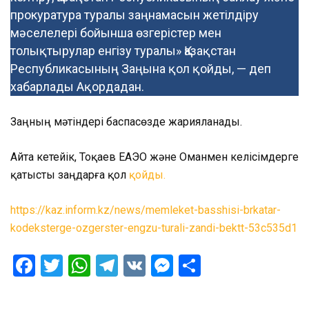
прокуратура туралы заңнамасын жетілдіру
мәселелері бойынша өзгерістер мен
толықтырулар енгізу туралы» Қазақстан
Республикасының Заңына қол қойды, — деп
хабарлады Ақордадан.
Заңның мәтіндері баспасөзде жарияланады.
Айта кетейік, Тоқаев ЕАЭО және Оманмен келісімдерге
қатысты заңдарға қол
қойды.
https://kaz.inform.kz/news/memleket-basshisi-brkatar-
kodeksterge-ozgerster-engzu-turali-zandi-bektt-53c535d1
Facebook
Twitter
WhatsApp
Telegram
VK
Messenger
Отправить