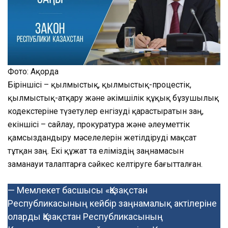
Фото: Ақорда
Біріншісі – қылмыстық, қылмыстық-процестік,
қылмыстық-атқару және әкімшілік құқық бұзушылық
кодекстеріне түзетулер енгізуді қарастыратын заң,
екіншісі – сайлау, прокуратура және әлеуметтік
қамсыздандыру мәселелерін жетілдіруді мақсат
тұтқан заң. Екі құжат та еліміздің заңнамасын
заманауи талаптарға сәйкес келтіруге бағытталған.
— Мемлекет басшысы «Қазақстан
Республикасының кейбір заңнамалық актілеріне
оларды Қазақстан Республикасының