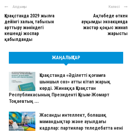
Алдыңғы
Келесі
Қазақстанда 2029 жылға
Ақтөбеде өткен
дейінгі халық табысын
ауқымды экоакцияда
арттыру жөніндегі
жастар қоқыс жинап
кешенді жоспар
жарысты
қабылданды
ЖАҢАЛЫҚТАР
Қазақстанда «Әділетті қоғамға
шыншыл сөз» атты кітап жарық
көрді. Жинаққа Қазақстан
Республикасының Президенті Қасым-Жомарт
Тоқаевтың ...
Жасанды интеллект, болашақ
мамандықтар және ауылдағы
кадрлар: партиялар теледебатта нені