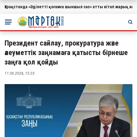
Қазақстанда «Әділетті қоғамға шыншыл сөз» атты кітап жарық к
МАҢЫЗДЫ
Президент сайлау, прокуратура және
әлеуметтік заңнамаға қатысты бірнеше
заңға қол қойды
11.06.2026, 15:23