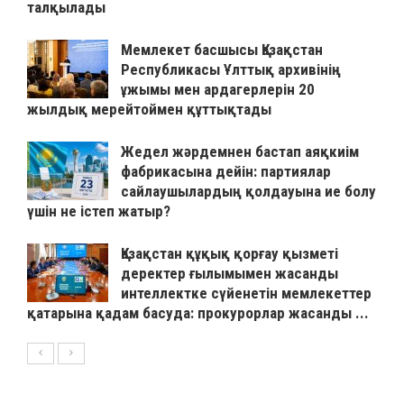
талқылады
Мемлекет басшысы Қазақстан
Республикасы Ұлттық архивінің
ұжымы мен ардагерлерін 20
жылдық мерейтоймен құттықтады
Жедел жәрдемнен бастап аяқкиім
фабрикасына дейін: партиялар
сайлаушылардың қолдауына ие болу
үшін не істеп жатыр?
Қазақстан құқық қорғау қызметі
деректер ғылымымен жасанды
интеллектке сүйенетін мемлекеттер
қатарына қадам басуда: прокурорлар жасанды ...