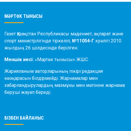
МӘРТӨК ТЫНЫСЫ
Газет Қазақстан Республикасы мәдениет, ақпарат және
спорт министрлігінде тіркеліп,
№11054-Г
куәлігі 2010
жылдың 26 шілдесінде берілген.
Меншік иесі:
«Мәртөк тынысы» ЖШС.
Жарияланым авторларының пікірі редакция
көзқарасын білдірмейді. Жарнамалар мен
хабарландырулардың мазмұны мен мәтініне жарнама
беруші жауап береді.
БІЗБЕН БАЙЛАНЫС