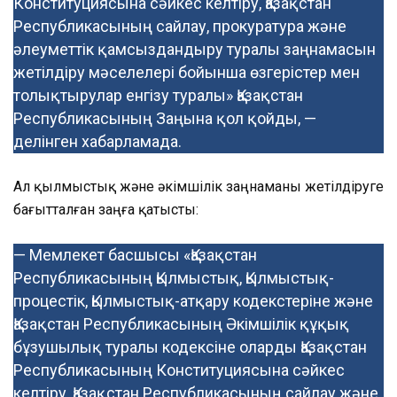
Конституциясына сәйкес келтіру, Қазақстан
Республикасының сайлау, прокуратура және
әлеуметтік қамсыздандыру туралы заңнамасын
жетілдіру мәселелері бойынша өзгерістер мен
толықтырулар енгізу туралы» Қазақстан
Республикасының Заңына қол қойды, —
делінген хабарламада.
Ал қылмыстық және әкімшілік заңнаманы жетілдіруге
бағытталған заңға қатысты:
— Мемлекет басшысы «Қазақстан
Республикасының Қылмыстық, Қылмыстық-
процестік, Қылмыстық-атқару кодекстеріне және
Қазақстан Республикасының Әкімшілік құқық
бұзушылық туралы кодексіне оларды Қазақстан
Республикасының Конституциясына сәйкес
келтіру, Қазақстан Республикасының сайлау және