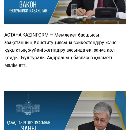
АСТАНА.KAZINFORM — Мемлекет басшысы
Қазақстанның Конституциясына сәйкестендіру және
құқықтық жүйені жетілдіру аясында екі заңға қол
қойды. Бұл туралы Ақорданың баспасөз қызметі
мәлім етті.