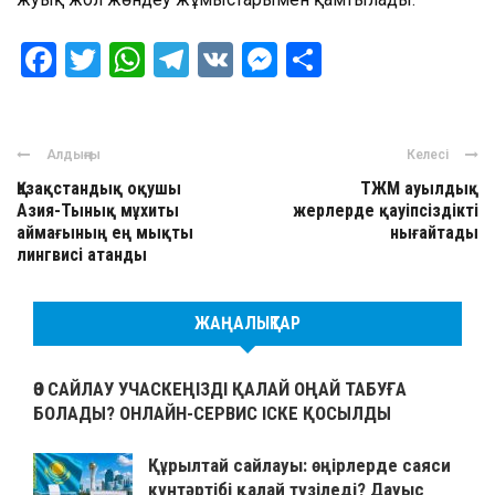
Facebook
Twitter
WhatsApp
Telegram
VK
Messenger
Отправить
Алдыңғы
Келесі
Қазақстандық оқушы
ТЖМ ауылдық
Азия-Тынық мұхиты
жерлерде қауіпсіздікті
аймағының ең мықты
нығайтады
лингвисі атанды
ЖАҢАЛЫҚТАР
ӨЗ САЙЛАУ УЧАСКЕҢІЗДІ ҚАЛАЙ ОҢАЙ ТАБУҒА
БОЛАДЫ? ОНЛАЙН-СЕРВИС ІСКЕ ҚОСЫЛДЫ
Құрылтай сайлауы: өңірлерде саяси
күнтәртібі қалай түзіледі? Дауыс