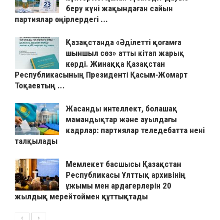
беру күні жақындаған сайын
партиялар өңірлердегі ...
Қазақстанда «Әділетті қоғамға
шыншыл сөз» атты кітап жарық
көрді. Жинаққа Қазақстан
Республикасының Президенті Қасым-Жомарт
Тоқаевтың ...
Жасанды интеллект, болашақ
мамандықтар және ауылдағы
кадрлар: партиялар теледебатта нені
талқылады
Мемлекет басшысы Қазақстан
Республикасы Ұлттық архивінің
ұжымы мен ардагерлерін 20
жылдық мерейтоймен құттықтады