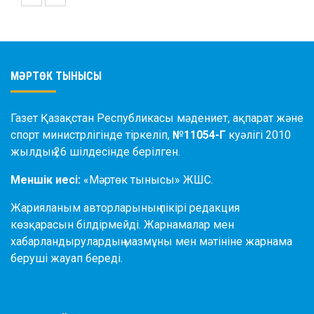
МӘРТӨК ТЫНЫСЫ
Газет Қазақстан Республикасы мәдениет, ақпарат және
спорт министрлігінде тіркеліп,
№11054-Г
куәлігі 2010
жылдың 26 шілдесінде берілген.
Меншік иесі:
«Мәртөк тынысы» ЖШС.
Жарияланым авторларының пікірі редакция
көзқарасын білдірмейді. Жарнамалар мен
хабарландырулардың мазмұны мен мәтініне жарнама
беруші жауап береді.