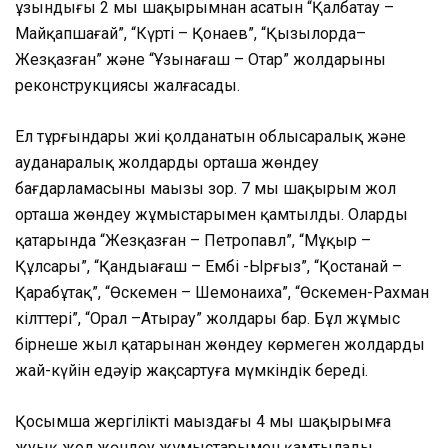
ұзындығы 2 мың шақырымнан асатын “Қалбатау –
Майқапшағай”, “Күрті – Қонаев”, “Қызылорда–
Жезқазған” және “Ұзынағаш – Отар” жолдарының
реконструкциясы жалғасады.
Ел тұрғындары жиі қолданатын облысаралық және
ауданаралық жолдарды орташа жөндеу
бағдарламасының маңызы зор. 7 мың шақырым жол
орташа жөндеу жұмыстарымен қамтылды. Олардың
қатарында “Жезқазған – Петропавл”, “Мұқыр –
Құлсары”, “Қандыағаш – Ембі -Ырғыз”, “Қостанай –
Қарабұтақ”, “Өскемен – Шемонаиха”, “Өскемен-Рахман
кілттері”, “Орал –Атырау” жолдары бар. Бұл жұмыс
бірнеше жыл қатарынан жөндеу көрмеген жолдардың
жай-күйін едәуір жақсартуға мүмкіндік береді.
Қосымша жергілікті маңыздағы 4 мың шақырымға
жуық жол жөндеу жұмыстарымен қамтылады.