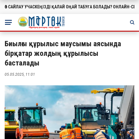
ӨЗ САЙЛАУ УЧАСКЕҢІЗДІ ҚАЛАЙ ОҢАЙ ТАБУҒА БОЛАДЫ? ОНЛАЙН-СЕ
МАҢЫЗДЫ
Биылғы құрылыс маусымы аясында
бірқатар жолдың құрылысы
басталады
05.05.2025, 11:01