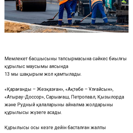
Мемлекет басшысының тапсырмасына сәйкес биылғы
құрылыс маусымы аясында
13 мың шақырым жол қамтылады.
«Қарағанды – Жезқазған», «Ақтөбе – Ұлғайсын»,
«Атырау-Доссор», Сарыағаш, Петропавл, Қызылорда
және Рудный қалаларының айналма жолдарының
құрылысы жүзеге асады.
Құрылысы осы кезге дейін басталған жалпы