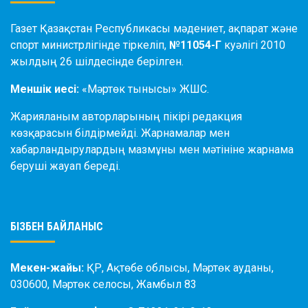
Газет Қазақстан Республикасы мәдениет, ақпарат және
спорт министрлігінде тіркеліп,
№11054-Г
куәлігі 2010
жылдың 26 шілдесінде берілген.
Меншік иесі:
«Мәртөк тынысы» ЖШС.
Жарияланым авторларының пікірі редакция
көзқарасын білдірмейді. Жарнамалар мен
хабарландырулардың мазмұны мен мәтініне жарнама
беруші жауап береді.
БІЗБЕН БАЙЛАНЫС
Мекен-жайы:
ҚР, Ақтөбе облысы, Мәртөк ауданы,
030600, Мәртөк селосы, Жамбыл 83