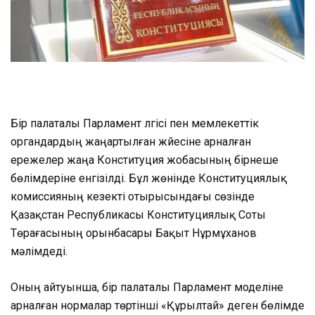
Бір палаталы Парламент үлгісі пен мемлекеттік
органдардың жаңартылған жүйесіне арналған
ережелер жаңа Конституция жобасының бірнеше
бөлімдеріне енгізілді. Бұл жөнінде Конституциялық
комиссияның кезекті отырысындағы сөзінде
Қазақстан Республикасы Конституциялық Соты
Төрағасының орынбасары Бақыт Нұрмұханов
мәлімдеді.
Оның айтуынша, бір палаталы Парламент моделіне
арналған нормалар төртінші «Құрылтай» деген бөлімде