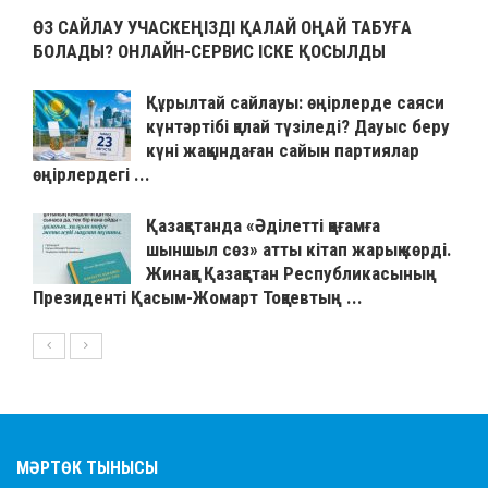
ӨЗ САЙЛАУ УЧАСКЕҢІЗДІ ҚАЛАЙ ОҢАЙ ТАБУҒА
БОЛАДЫ? ОНЛАЙН-СЕРВИС ІСКЕ ҚОСЫЛДЫ
Құрылтай сайлауы: өңірлерде саяси
күнтәртібі қалай түзіледі? Дауыс беру
күні жақындаған сайын партиялар
өңірлердегі ...
Қазақстанда «Әділетті қоғамға
шыншыл сөз» атты кітап жарық көрді.
Жинаққа Қазақстан Республикасының
Президенті Қасым-Жомарт Тоқаевтың ...
МӘРТӨК ТЫНЫСЫ