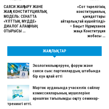
САЯСИ ЖАҢҒЫРУ ЖӘНЕ
«Сот төрелігінің
ЖАҢА КОНСТИТУЦИЯЛЫҚ
конституциялық
МОДЕЛЬ: СЕНАТТА
қағидаттары
«ҰЛТТЫҚ МҮДДЕ»
айтарлықтай күшейтілді»
ДИАЛОГ АЛАҢЫНЫҢ
– Бақыт Нұрмұханов
ОТЫРЫСЫ ...
жаңа Конституция
жобасы ...
ЖАҢАЛЫҚТАР
Экологиялық керуен, форум және
саяси сын: партиялардың штабында
бір күн қалай өтті
Мәртөк ауданында учаскелік сайлау
комиссияларының мүшелеріне
арналған тағылымды оқыту семинар-
тренингі өтті.