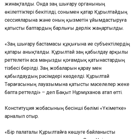
жинақталды. Онда заң шығару органының
өкілеттіктері бекітілді, сонымен қатар Құрылтайдың
сессияларына және оның қызметін ұйымдастыруға
қатысты баптардың барлығы дерлік жаңартылды.
«Заң шығару бастамасы құқығына ие субъектілердің
қатары анықталды. Құрылтай заң қабылдау арқылы
реттелетін аса маңызды қоғамдық қатынастардың
тізбесі берілді. Заң жобаларын қарау мен
қабылдаудың рәсімдері көзделді. Құрылтай
Төрағасының лауазымына қатысты мәселелер жеке
бапта реттелді» – деп Бақыт Нұрмұханов атап өтті.
Конституция жобасының бесінші бөлімі «Үкіметке»
арналып отыр.
«Бір палаталы Құрылтайға көшуге байланысты