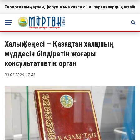
Экологиялық керуен, форум және саяси сын: партиялардың штабында
МАҢЫЗДЫ
Халық Кеңесі – Қазақстан халқының
мүддесін білдіретін жоғары
консультативтік орган
30.01.2026, 17:42