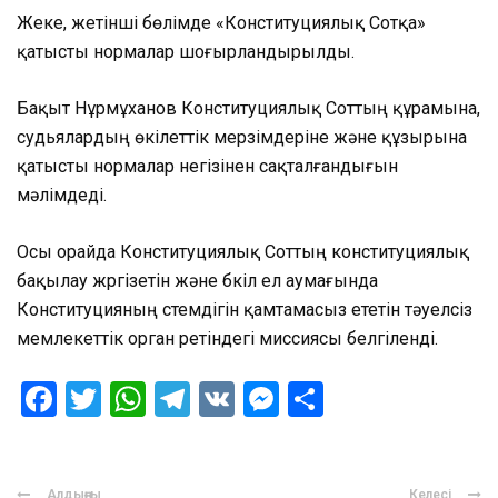
Жеке, жетінші бөлімде «Конституциялық Сотқа»
қатысты нормалар шоғырландырылды.
Бақыт Нұрмұханов Конституциялық Соттың құрамына,
судьялардың өкілеттік мерзімдеріне және құзырына
қатысты нормалар негізінен сақталғандығын
мәлімдеді.
Осы орайда Конституциялық Соттың конституциялық
бақылау жүргізетін және бүкіл ел аумағында
Конституцияның үстемдігін қамтамасыз ететін тәуелсіз
мемлекеттік орган ретіндегі миссиясы белгіленді.
Facebook
Twitter
WhatsApp
Telegram
VK
Messenger
Отправить
Алдыңғы
Келесі