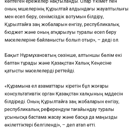
көптеген ережелер нақтыланды. Олар Үкімет пен
оның мүшелерінің Құрылтай алдындағы жауаптылығы
мен есеп беру, сенімсіздік вотумын білдіру,
Құрылтайға заң жобаларын енгізу, республикалық
бюджет және оның атқарылуы туралы есеп беру
мәселелеріне байланысты болып отыр», – деді ол.
Бақыт Нұрмұхановтың сөзінше, алтыншы бөлім екі
баптан тұрады және Қазақстан Халық Кеңесіне
қатысты мәселелерді реттейді.
«Құрамына ел азаматтары кіретін бұл жоғары
консультативтік орган Қазақстан халқының мүддесін
білдіреді. Оның Құрылтайға заң жобаларын енгізу,
республикалық референдум тағайындау туралы
ұсынысқа бастама жасау және басқа да маңызды
өкілеттіктері белгіленді», – деп атап өтті.