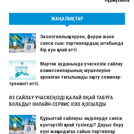
Нұрмұханов
ЖАҢАЛЫҚТАР
Экологиялық керуен, форум және
саяси сын: партиялардың штабында
бір күн қалай өтті
Мәртөк ауданында учаскелік сайлау
комиссияларының мүшелеріне
арналған тағылымды оқыту семинар-
тренингі өтті.
ӨЗ САЙЛАУ УЧАСКЕҢІЗДІ ҚАЛАЙ ОҢАЙ ТАБУҒА
БОЛАДЫ? ОНЛАЙН-СЕРВИС ІСКЕ ҚОСЫЛДЫ
Құрылтай сайлауы: өңірлерде саяси
күнтәртібі қалай түзіледі? Дауыс беру
күні жақындаған сайын партиялар