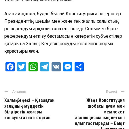
Атап айтқанда, бұдан былай Конституцияға өзгерістер
Президенттің шешімімен және тек жалпыхалықтық
референдум арқылы ғана енгізіледі. Сонымен бірге
референдум өткізу бастамасын көтеретін субъектілер
қатарына Халық Кеңесін қосуды көздейтін норма
қарастырылған.
Facebook
Twitter
WhatsApp
Telegram
VK
Messenger
Отправить
Алдыңғы
Келесі
Халық Кеңесі – Қазақстан
Жаңа Конституция
халқының мүддесін
жобасы қоғам мен
білдіретін жоғары
мемлекет
консультативтік орган
эволюциясының негізін
қалыптастырады – Бақыт