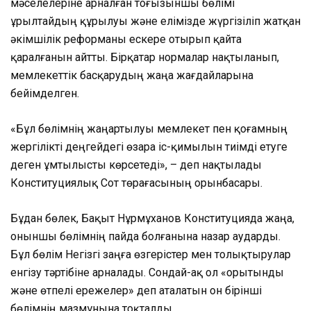
мәселелеріне арналған тоғызыншы бөлімі
Құрылтайдың құрылуы және елімізде жүргізіліп жатқан
әкімшілік реформаны ескере отырып қайта
қаралғанын айтты. Бірқатар нормалар нақтыланып,
мемлекеттік басқарудың жаңа жағдайларына
бейімделген.
«Бұл бөлімнің жаңартылуы мемлекет пен қоғамның
жергілікті деңгейдегі өзара іс-қимылын тиімді етуге
деген ұмтылысты көрсетеді», – деп нақтылады
Конституциялық Сот төрағасының орынбасары.
Бұдан бөлек, Бақыт Нұрмұханов Конституцияда жаңа,
оныншы бөлімнің пайда болғанына назар аударды.
Бұл бөлім Негізгі заңға өзгерістер мен толықтырулар
енгізу тәртібіне арналады. Сондай-ақ ол «Қорытынды
және өтпелі ережелер» деп аталатын он бірінші
бөлімнің мазмұнына тоқталды.