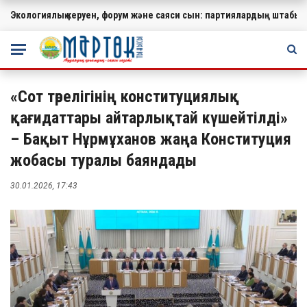
Экологиялық керуен, форум және саяси сын: партиялардың штабында
МАҢЫЗДЫ
«Сот төрелігінің конституциялық
қағидаттары айтарлықтай күшейтілді»
– Бақыт Нұрмұханов жаңа Конституция
жобасы туралы баяндады
30.01.2026, 17:43