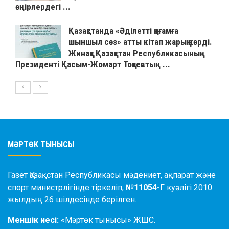
өңірлердегі ...
Қазақстанда «Әділетті қоғамға
шыншыл сөз» атты кітап жарық көрді.
Жинаққа Қазақстан Республикасының
Президенті Қасым-Жомарт Тоқаевтың ...
МӘРТӨК ТЫНЫСЫ
Газет Қазақстан Республикасы мәдениет, ақпарат және
спорт министрлігінде тіркеліп,
№11054-Г
куәлігі 2010
жылдың 26 шілдесінде берілген.
Меншік иесі:
«Мәртөк тынысы» ЖШС.