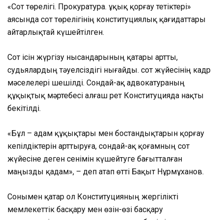
«Сот төрелігі. Прокуратура. Құқық қорғау тетіктері»
аясында сот төрелігінің конституциялық қағидаттары
айтарлықтай күшейтілген.
Сот ісін жүргізу нысандарының қатары артты,
судьялардың тәуелсіздігі нығайды. сот жүйесінің кадр
мәселелері шешілді. Сондай-ақ адвокатураның
құқықтық мәртебесі алғаш рет Конституцияда нақты
бекітілді.
«Бұл – адам құқықтары мен бостандықтарын қорғау
кепілдіктерін арттыруға, сондай-ақ қоғамның сот
жүйесіне деген сенімін күшейтуге бағытталған
маңызды қадам», – деп атап өтті Бақыт Нұрмұханов.
Сонымен қатар ол Конституцияның жергілікті
мемлекеттік басқару мен өзін-өзі басқару