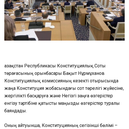
Қазақстан Республикасы Конституциялық Соты
төрағасының орынбасары Бақыт Нұрмұханов
Конституциялық комиссияның кезекті отырысында
жаңа Конституция жобасындағы сот төрелігі жүйесіне,
жергілікті басқаруға және Негізгі заңға өзгерістер
енгізу тәртібіне қатысты маңызды өзгерістер туралы
баяндады.
Оның айтуынша, Конституцияның сегізінші бөлімі –