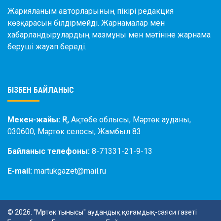
Жарияланым авторларының пікірі редакция
көзқарасын білдірмейді. Жарнамалар мен
хабарландырулардың мазмұны мен мәтініне жарнама
беруші жауап береді.
БІЗБЕН БАЙЛАНЫС
Мекен-жайы:
ҚР, Ақтөбе облысы, Мәртөк ауданы,
030600, Мәртөк селосы, Жамбыл 83
Байланыс телефоны:
8-71331-21-9-13
E-mail:
martukgazet@mail.ru
© 2026. "Мәртөк тынысы" аудандық қоғамдық-саяси газеті