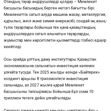
Отандық тауар өндірушілерді қолдау – Мемлекет
басшысы басымдық берген негізгі бағыттың бірі.
Мемлекеттік сатып алуда машина жасау, металлургия,
құрылыс, жеңіл және химия өнеркәсібі, сондай-ақ азық-
түлік тауарлары бойынша тек қана қазақстандық
өндірушілерден сатып алынатын тауарлардың,
жұмыстар мен көрсетілетін қызметтердің тізбесі едәуір
кеңейтілді.
Осы орайда ұлттық даму институттары Қазақстан
экономикасына салынатын инвестиция көлемін
ұлғайта түсуде. Тек 2025 жылдың өзінде «Бәйтерек»
холдингі арқылы 8 триллионтеңге инвестиция
салынады, ал 2027 жылға қарай Мемлекет
басшысының тапсырмасы бойынша бұл сома 10
триллион теңгеге дейін ұлғайтылады.
Серпінді дамуға қажетті маңызды шарттардың бірі –