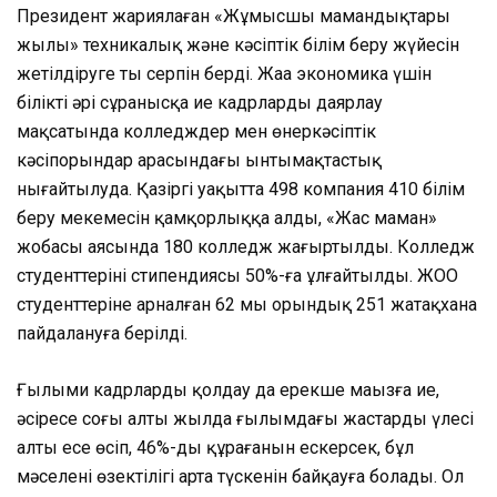
Президент жариялаған «Жұмысшы мамандықтары
жылы» техникалық және кәсіптік білім беру жүйесін
жетілдіруге тың серпін берді. Жаңа экономика үшін
білікті әрі сұранысқа ие кадрларды даярлау
мақсатында колледждер мен өнеркәсіптік
кәсіпорындар арасындағы ынтымақтастық
нығайтылуда. Қазіргі уақытта 498 компания 410 білім
беру мекемесін қамқорлыққа алды, «Жас маман»
жобасы аясында 180 колледж жаңғыртылды. Колледж
студенттерінің стипендиясы 50%-ға ұлғайтылды. ЖОО
студенттеріне арналған 62 мың орындық 251 жатақхана
пайдалануға берілді.
Ғылыми кадрларды қолдау да ерекше маңызға ие,
әсіресе соңғы алты жылда ғылымдағы жастардың үлесі
алты есе өсіп, 46%-ды құрағанын ескерсек, бұл
мәселенің өзектілігі арта түскенін байқауға болады. Ол