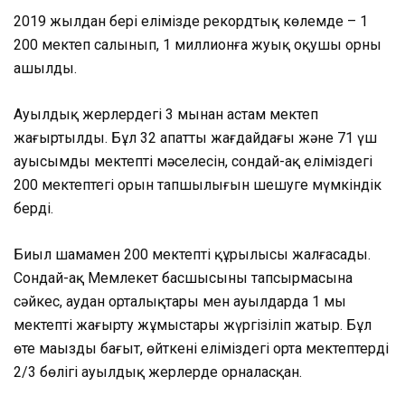
2019 жылдан бері елімізде рекордтық көлемде – 1
200 мектеп салынып, 1 миллионға жуық оқушы орны
ашылды.
Ауылдық жерлердегі 3 мыңнан астам мектеп
жаңғыртылды. Бұл 32 апатты жағдайдағы және 71 үш
ауысымды мектептің мәселесін, сондай-ақ еліміздегі
200 мектептегі орын тапшылығын шешуге мүмкіндік
берді.
Биыл шамамен 200 мектептің құрылысы жалғасады.
Сондай-ақ Мемлекет басшысының тапсырмасына
сәйкес, аудан орталықтары мен ауылдарда 1 мың
мектепті жаңғырту жұмыстары жүргізіліп жатыр. Бұл
өте маңызды бағыт, өйткені еліміздегі орта мектептердің
2/3 бөлігі ауылдық жерлерде орналасқан.