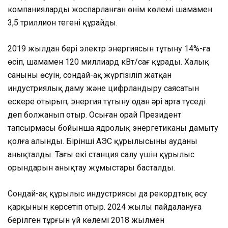
компаниялардың жоспарланған өнім көлемі шамамен
3,5 триллион теңгені құрайды.
2019 жылдан бері электр энергиясын тұтыну 14%-ға
өсіп, шамамен 120 миллиард кВт/сағ құрады. Халық
санының өсуін, сондай-ақ жүргізіліп жатқан
индустриялық даму және цифрландыру саясатын
ескере отырып, энергия тұтыну одан әрі арта түседі
деп болжанып отыр. Осыған орай Президент
тапсырмасы бойынша ядролық энергетиканы дамыту
қолға алынды. Бірінші АЭС құрылысының ауданы
анықталды. Тағы екі станция салу үшін құрылыс
орындарын анықтау жұмыстары басталды.
Сондай-ақ құрылыс индустриясы да рекордтық өсу
қарқынын көрсетіп отыр. 2024 жылы пайдалануға
берілген тұрғын үй көлемі 2018 жылмен