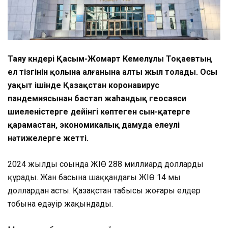
Таяу күндері Қасым-Жомарт Кемелұлы Тоқаевтың
ел тізгінін қолына алғанына алты жыл толады. Осы
уақыт ішінде Қазақстан коронавирус
пандемиясынан бастап жаһандық геосаяси
шиеленістерге дейінгі көптеген сын-қатерге
қарамастан, экономикалық дамуда елеулі
нәтижелерге жетті.
2024 жылдың соңында ЖІӨ 288 миллиард долларды
құрады. Жан басына шаққандағы ЖІӨ 14 мың
доллардан асты. Қазақстан табысы жоғары елдер
тобына едәуір жақындады.