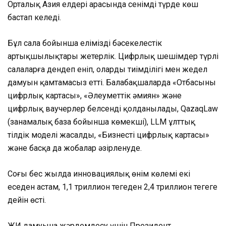
Орталық Азия елдері арасында сенімді түрде көш
бастап келеді.
Бұл сала бойынша еліміздің бәсекелестік
артықшылықтары жетерлік. Цифрлық шешімдер түрлі
салаларға дендеп еніп, олардың тиімділігі мен жедел
дамуын қамтамасыз етті. Балабақшаларда «Отбасының
цифрлық картасы», «Әлеуметтік әмиян» және
цифрлық ваучерлер белсенді қолданылады, QazaqLaw
(заңнамалық база бойынша көмекші), LLM ұлттық
тілдік моделі жасалды, «Бизнестің цифрлық картасы»
және басқа да жобалар әзірленуде.
Соңғы бес жылда инновациялық өнім көлемі екі
еседен астам, 1,1 триллион теңгеден 2,4 триллион теңгеге
дейін өсті.
ЖИ дамуына жәрдемдесу үшін Президент