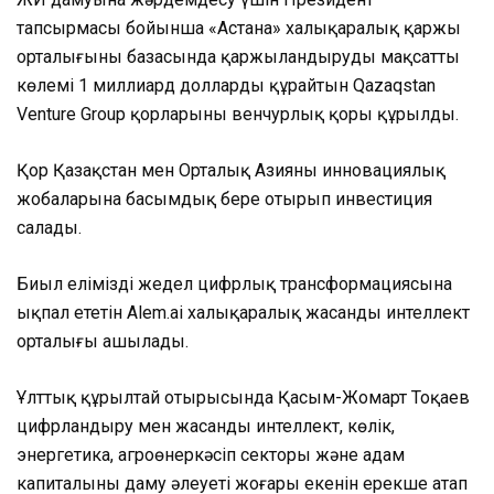
тапсырмасы бойынша «Астана» халықаралық қаржы
орталығының базасында қаржыландырудың мақсатты
көлемі 1 миллиард долларды құрайтын Qazaqstan
Venture Group қорларының венчурлық қоры құрылды.
Қор Қазақстан мен Орталық Азияның инновациялық
жобаларына басымдық бере отырып инвестиция
салады.
Биыл еліміздің жедел цифрлық трансформациясына
ықпал ететін Alem.ai халықаралық жасанды интеллект
орталығы ашылады.
Ұлттық құрылтай отырысында Қасым-Жомарт Тоқаев
цифрландыру мен жасанды интеллект, көлік,
энергетика, агроөнеркәсіп секторы және адам
капиталының даму әлеуеті жоғары екенін ерекше атап