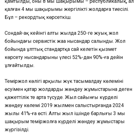
қамтылды, оның 8 мың шақырымы – республикалық, ал
қалған 4 мың шақырымы жергілікті жолдарға тиесілі.
Бұл – рекордтық көрсеткіш.
Сондай-ақ кейінгі алты жылда 250-ге жуық жол
бойындағы сервистік жаңа нысандар салынды. Жол
бойында ұлттық стандартқа сай келетін қызмет
көрсету нысандарының үлесі 52%-дан 90%-ға дейін
ұлғайтылды.
Теміржол көлігі арқылы жүк тасымалдау көлемінің
өсуімен қатар жолдарды жөндеу жұмыстарына деген
қажеттілік те арта түсуде. Жыл сайынғы күрделі
жөндеу көлемі 2019 жылмен салыстырғанда 2024
жылы 41%-ға өсті. Алты жыл ішінде барлығы 3 мың
шақырым теміржолға күрделі жөндеу жұмыстары
жүргізілді.