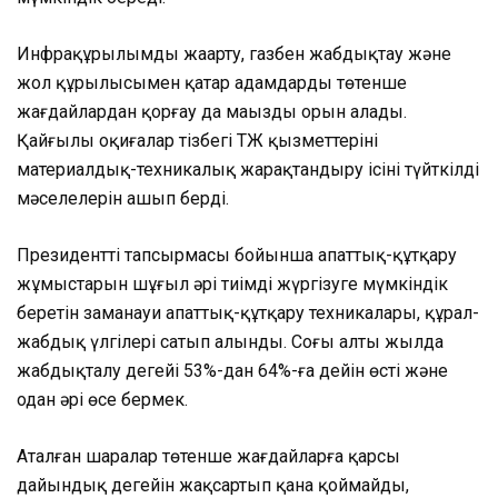
Инфрақұрылымды жаңарту, газбен жабдықтау және
жол құрылысымен қатар адамдарды төтенше
жағдайлардан қорғау да маңызды орын алады.
Қайғылы оқиғалар тізбегі ТЖ қызметтерінің
материалдық-техникалық жарақтандыру ісінің түйткілді
мәселелерін ашып берді.
Президенттің тапсырмасы бойынша апаттық-құтқару
жұмыстарын шұғыл әрі тиімді жүргізуге мүмкіндік
беретін заманауи апаттық-құтқару техникалары, құрал-
жабдық үлгілері сатып алынды. Соңғы алты жылда
жабдықталу деңгейі 53%-дан 64%-ға дейін өсті және
одан әрі өсе бермек.
Аталған шаралар төтенше жағдайларға қарсы
дайындық деңгейін жақсартып қана қоймайды,