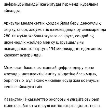
инфрақұрылымды жаңғыртудың пәрменді құралына
айналды.
Арнаулы мемлекеттік қордан білім беру, денсаулық
сақтау, спорт, әлеуметтік қамсыздандыру салаларында
280-ге жуық жобаны жүзеге асыруға, сондай-ақ
инженерлік желілер мен су шаруашылығы
нысандарын жаңғыртуға 194 миллиард теңгеден астам
қаражат аударылды.
Мемлекет басшысы жаппай цифрландыру және
жасанды интеллектіні енгізу міндетіне басымдық
беріп отыр. Бұл экономикалық өсудің жаңа қозғаушы
күшіне айналуға тиіс.
Қазақстан IT-қызметтер экспортын ұлғайта отырып
және осы бағытта елеулі жетістіктерге қол жеткізіп,