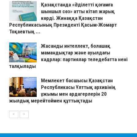
Қазақстанда «Әділетті қоғамға
шыншыл сөз» атты кітап жарық
көрді. Жинаққа Қазақстан
Республикасының Президенті Қасым-Жомарт
Тоқаевтың ...
Жасанды интеллект, болашақ
мамандықтар және ауылдағы
кадрлар: партиялар теледебатта нені
талқылады
Мемлекет басшысы Қазақстан
Республикасы Ұлттық архивінің
ұжымы мен ардагерлерін 20
жылдық мерейтоймен құттықтады