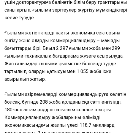
үшін докторантураға бөлінетін білім беру гранттарының
саны артып, ғылыми зерттеулер жүргізу мүмкіндіктері
кеңейе түсуде.
Ғылыми жетістіктерді нақты экономика секторына
енгізу және оларды коммерцияландыру – маңызды
бағыттардың бірі. Биыл 2 297 ғылыми жоба мен 299
ғылыми-техникалық бағдарлама жүзеге асырылуда.
Жас ғалымдар ғылыми қызметке белсенді түрде
тартылып, олардың қатысуымен 1 055 жоба іске
асырылып жатыр.
Ғылыми әзірлемелерді коммерцияландыруға келетін
болсақ, бүгінде 208 жоба қолданысқа сәтті енгізілді,
180-нен астам өндіріс сатылым кезеңіне шықты.
Коммерцияландыру жобаларының еліміздің
экономикасындағы жалпы үлесі 118,7 миллиард
теңгені құрады. 2 мыңнан астам жаңа жұмыс орны