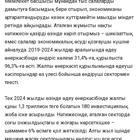
Мемлекет басшысы мұнайдан тыс салаларды
дамытуға басымдық бере отырып, экономиканы
әртараптандыруды кезек күттірмейтін маңызды міндет
ретінде айқындады. Аталған жұмыстың нақты
нәтижесін қазірдің өзінде көріп отырмыз – шикізаттық
емес салалар экономикалық өсудің қозғаушы күшіне
айналуда. 2019-2024 жылдар аралығында өңдеу
өнеркәсібінде өндіріс көлемі 31,4%-ға, құрылыста
96,3%-ға өсті. Жалпы өнеркәсіп құрылымында өңдеуші
кәсіпорындар өз үлесі бойынша өндіруші сектормен
теңесті.
Тек 2024 жылдың өзінде өңдеу өнеркәсібінде жалпы
құны 1,3 триллион теңге болатын 180 инвестициялық
жоба іске асырылды. Нәтижесінде, аталған секторда
соңғы онжылдықтағы ең жоғары көрсеткішке –
шамамен 6% өсімге қол жеткізілді. Алты жыл ішінде
машина жасау секторындағы өндіріс үш есе өссе,