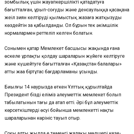
зомбылық үшін жауапкершілікті қатаңдатуға
бағытталған, ұрып-соғуды және денсаулыққа қасақана
жеңіл зиян келтіруді қылмыстық жазаға жатқызуды
көздейтін заң қабылданды. Ол бұрын тек әкімшілік
нормалармен реттеліп келген болатын.
Сонымен қатар Мемлекет басшысы жақында ғана
өскелең ұрпақты қолдау шараларын жүйеге келтіруге
және күшейтуге бағытталған «Қазақстан балалары»
атты жаңа біртұтас бағдарламаны ұсынды.
Биылғы 14 наурызда өткен Ұлттық құрылтайда
Президент біздің еліміз әлеуметтік мемлекет болып
табылатынын тағы да атап өтті. Әрі бұл әлеуметтік
көрсеткіштердің өсуі бойынша мемлекеттің нақты
шараларынан көрініс тауып отыр.
Соңғы алты жылда ең төменгі жалақы мөлшері кезең-