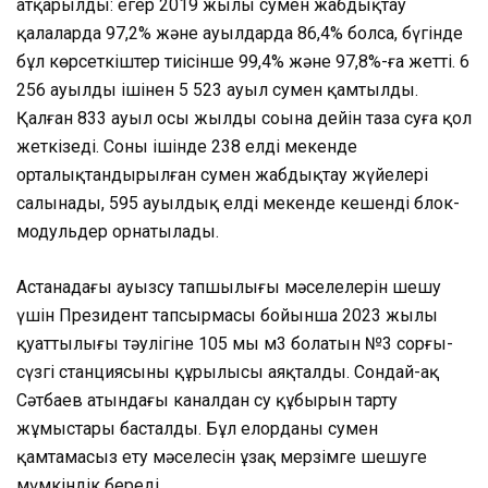
атқарылды: егер 2019 жылы сумен жабдықтау
қалаларда 97,2% және ауылдарда 86,4% болса, бүгінде
бұл көрсеткіштер тиісінше 99,4% және 97,8%-ға жетті. 6
256 ауылдың ішінен 5 523 ауыл сумен қамтылды.
Қалған 833 ауыл осы жылдың соңына дейін таза суға қол
жеткізеді. Соның ішінде 238 елді мекенде
орталықтандырылған сумен жабдықтау жүйелері
салынады, 595 ауылдық елді мекенде кешенді блок-
модульдер орнатылады.
Астанадағы ауызсу тапшылығы мәселелерін шешу
үшін Президент тапсырмасы бойынша 2023 жылы
қуаттылығы тәулігіне 105 мың м3 болатын №3 сорғы-
сүзгі станциясының құрылысы аяқталды. Сондай-ақ
Сәтбаев атындағы каналдан су құбырын тарту
жұмыстары басталды. Бұл елорданы сумен
қамтамасыз ету мәселесін ұзақ мерзімге шешуге
мүмкіндік береді.