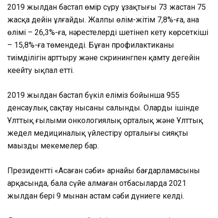
2019 жылдан бастап өмір сүру ұзақтығы 73 жастан 75
жасқа дейін ұлғайды. Жалпы өлім-жітім 7,8%-ға, ана
өлімі – 26,3%-ға, нәрестелердің шетінеп кету көрсеткіші
– 15,8%-ға төмендеді. Бұған профилактиканың
тиімділігін арттыру және скринингпен қамту деңгейін
кеңейту ықпал етті.
2019 жылдан бастап бүкіл еліміз бойынша 955
денсаулық сақтау нысаны салынды. Олардың ішінде
Ұлттық ғылыми онкологиялық орталық және Ұлттық
жедел медициналық үйлестіру орталығы сияқты
маңызды мекемелер бар.
Президенттің «Аңсаған сәби» арнайы бағдарламасының
арқасында, бала сүйе алмаған отбасыларда 2021
жылдан бері 9 мыңнан астам сәби дүниеге келді.