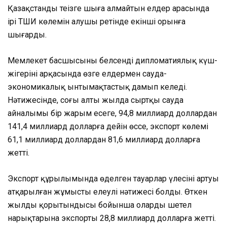
Қазақстанды теңізге шыға алмайтын елдер арасында
ірі ТШИ көлемін алушы ретінде екінші орынға
шығарды.
Мемлекет басшысының белсенді дипломатиялық күш-
жігерінің арқасында өзге елдермен сауда-
экономикалық ынтымақтастық дамып келеді.
Нәтижесінде, соңғы алты жылда сыртқы сауда
айналымы бір жарым есеге, 94,8 миллиард доллардан
141,4 миллиард долларға дейін өссе, экспорт көлемі
61,1 миллиард доллардан 81,6 миллиард долларға
жетті.
Экспорт құрылымында өңделген тауарлар үлесінің артуы
атқарылған жұмыстың елеулі нәтижесі болды. Өткен
жылдың қорытындысы бойынша олардың шетел
нарықтарына экспорты 28,8 миллиард долларға жетті.