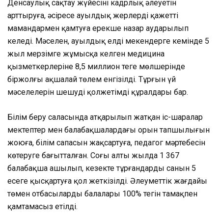
Денсаулық сақтау жүйесінің кадрлық әлеуетін
арттыруға, әсіресе ауылдық жерлерді қажетті
мамандармен қамтуға ерекше назар аударылып
келеді. Мәселен, ауылдық елді мекендерге кемінде 5
жыл мерзімге жұмысқа келген медицина
қызметкерлеріне 8,5 миллион теңге мөлшерінде
біржолғы ақшалай төлем енгізілді. Тұрғын үй
мәселелерін шешудің қолжетімді құралдары бар.
Білім беру саласында атқарылып жатқан іс-шаралар
мектептер мен балабақшалардағы орын тапшылығын
жоюға, білім сапасын жақсартуға, педагог мәртебесін
көтеруге бағытталған. Соңғы алты жылда 1 367
балабақша ашылып, кезекте тұрғандардың санын 5
есеге қысқартуға қол жеткізілді. Әлеуметтік жағдайы
төмен отбасылардың балалары 100% тегін тамақпен
қамтамасыз етілді.