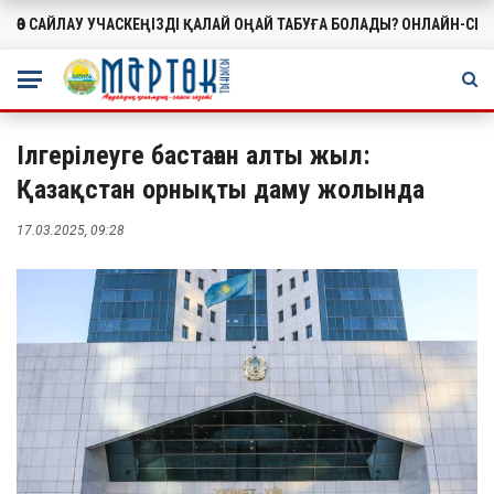
ӨЗ САЙЛАУ УЧАСКЕҢІЗДІ ҚАЛАЙ ОҢАЙ ТАБУҒА БОЛАДЫ? ОНЛАЙН-СЕ
МАҢЫЗДЫ
Ілгерілеуге бастаған алты жыл:
Қазақстан орнықты даму жолында
17.03.2025, 09:28