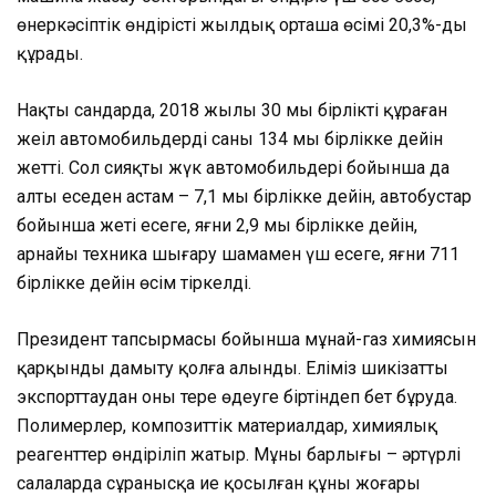
өнеркәсіптік өндірістің жылдық орташа өсімі 20,3%-ды
құрады.
Нақты сандарда, 2018 жылы 30 мың бірлікті құраған
жеңіл автомобильдердің саны 134 мың бірлікке дейін
жетті. Сол сияқты жүк автомобильдері бойынша да
алты еседен астам – 7,1 мың бірлікке дейін, автобустар
бойынша жеті есеге, яғни 2,9 мың бірлікке дейін,
арнайы техника шығару шамамен үш есеге, яғни 711
бірлікке дейін өсім тіркелді.
Президент тапсырмасы бойынша мұнай-газ химиясын
қарқынды дамыту қолға алынды. Еліміз шикізатты
экспорттаудан оны терең өңдеуге біртіндеп бет бұруда.
Полимерлер, композиттік материалдар, химиялық
реагенттер өндіріліп жатыр. Мұның барлығы – әртүрлі
салаларда сұранысқа ие қосылған құны жоғары