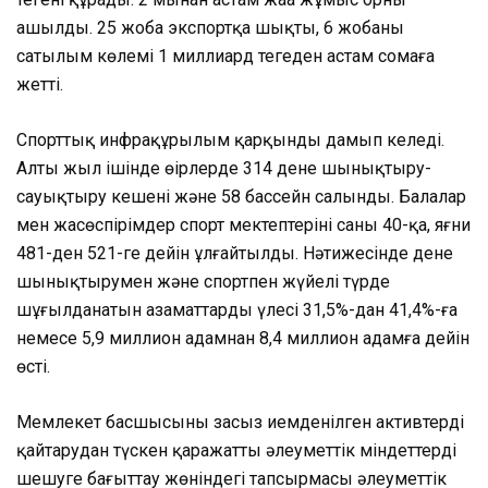
ашылды. 25 жоба экспортқа шықты, 6 жобаның
сатылым көлемі 1 миллиард теңгеден астам сомаға
жетті.
Спорттық инфрақұрылым қарқынды дамып келеді.
Алты жыл ішінде өңірлерде 314 дене шынықтыру-
сауықтыру кешені және 58 бассейн салынды. Балалар
мен жасөспірімдер спорт мектептерінің саны 40-қа, яғни
481-ден 521-ге дейін ұлғайтылды. Нәтижесінде дене
шынықтырумен және спортпен жүйелі түрде
шұғылданатын азаматтардың үлесі 31,5%-дан 41,4%-ға
немесе 5,9 миллион адамнан 8,4 миллион адамға дейін
өсті.
Мемлекет басшысының заңсыз иемденілген активтерді
қайтарудан түскен қаражатты әлеуметтік міндеттерді
шешуге бағыттау жөніндегі тапсырмасы әлеуметтік