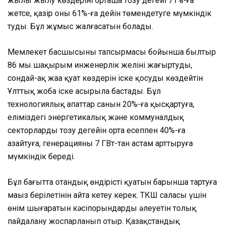
жылы жылу көздерінің орташа тозу деңгейі 71%-ға
жетсе, қазір оны 61%-ға дейін төмендетуге мүмкіндік
туды. Бұл жұмыс жалғасатын болады.
Мемлекет басшысының тапсырмасы бойынша былтыр
86 мың шақырым инженерлік желіні жаңғыртуды,
сондай-ақ жаңа қуат көздерін іске қосуды көздейтін
Ұлттық жоба іске асырыла бастады. Бұл
технологиялық апаттар санын 20%-ға қысқартуға,
еліміздегі энергетикалық және коммуналдық
секторлардың тозу деңгейін орта есеппен 40%-ға
азайтуға, генерацияны 7 ГВт-тан астам арттыруға
мүмкіндік береді.
Бұл бағытта отандық өндірістің қуатын барынша тартуға
маңыз берілетінін айта кетеу керек. ТКШ саласы үшін
өнім шығаратын кәсіпорындардың әлеуетін толық
пайдалану жоспарланып отыр. Қазақстандық