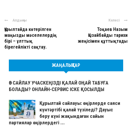
Алдыңғы
Келесі
Құрылтайда көтерілген
Тоқаев Назым
маңызды мәселелердің
Қызайбайды тарихи
бірі – ұлттық
жеңісімен құттықтады
бірегейлікті сақтау.
ЖАҢАЛЫҚТАР
ӨЗ САЙЛАУ УЧАСКЕҢІЗДІ ҚАЛАЙ ОҢАЙ ТАБУҒА
БОЛАДЫ? ОНЛАЙН-СЕРВИС ІСКЕ ҚОСЫЛДЫ
Құрылтай сайлауы: өңірлерде саяси
күнтәртібі қалай түзіледі? Дауыс
беру күні жақындаған сайын
партиялар өңірлердегі ...