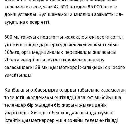
кезеңімен екі есе, яғни 42 500 теңгеден 85 000 теңгеге
дейін ұлғайды. Бұл шамамен 2 миллион азаматтың әл-
ауқатына оң әсер етті.
600 мыңға жуық педагогтың жалақысы екі есеге артты,
үш жыл ішінде дәрігерлердің жалақысы жыл сайын
30%-ға, орта медициналық персоналдың жалақысы
20%-ға көтерілді, әлеуметтік қамсыздандыру
саласындағы 38 мың қызметкердің жалақысы екі есеге
ұлғайтылды.
Көпбалалы отбасыларға олардың табысына қарамастан
төленетін жәрдемақы енгізілді, бала күтімі бойынша
төлемдер бір жылдан бір жарым жылға дейін
ұзартылды. Зиянды еңбек жағдайларында жұмыс
істейтін қызметкерлер үшін арнайы төлем енгізілді.