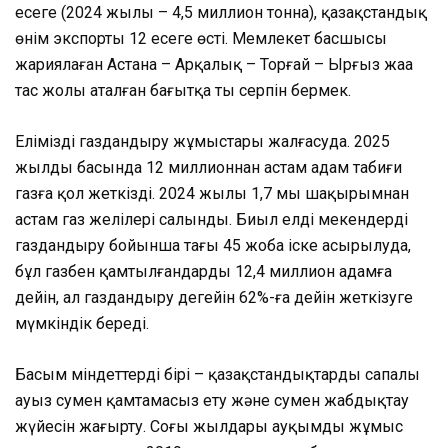
есеге (2024 жылы – 4,5 миллион тонна), қазақстандық
өнім экспорты 12 есеге өсті. Мемлекет басшысы
жариялаған Астана – Арқалық – Торғай – Ырғыз жаңа
тас жолы аталған бағытқа тың серпін бермек.
Елімізді газдандыру жұмыстары жалғасуда. 2025
жылдың басында 12 миллионнан астам адам табиғи
газға қол жеткізді. 2024 жылы 1,7 мың шақырымнан
астам газ желілері салынды. Биыл елді мекендерді
газдандыру бойынша тағы 45 жоба іске асырылуда,
бұл газбен қамтылғандарды 12,4 миллион адамға
дейін, ал газдандыру деңгейін 62%-ға дейін жеткізуге
мүмкіндік береді.
Басым міндеттердің бірі – қазақстандықтарды сапалы
ауыз сумен қамтамасыз ету және сумен жабдықтау
жүйесін жаңғырту. Соңғы жылдары ауқымды жұмыс