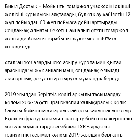
Биыл Достық – Мойынты теміржол учаскесінің екінші
желісінің құрылысы аяқталады, бұл өткізу қабілетін 12
жұп пойыздан 60 жұп пойызға дейін арттырады.
Сондай-ақ Алматы бекетін айналып өтетін теміржол
желісі де Алматы торабының жүктемесін 40%-ға
жеңілдетеді.
Аталған жобаларды іске асыру Еуропа мен Қытай
арасындағы жүк айналымын, сондай-ақ еліміздің
экспорттық әлеуетін арттыруға мүмкіндік береді.
2019 жылдан бері теңіз көлігі арқылы тасымалдау
көлемі 20%-ға өсті. Транскаспий халықаралық көлік
бағыты бойынша айтарлықтай өсім қалыптасып отыр.
Көлік инфрақұрылымын жаңғырту бойынша жүргізіліп
жатқан жұмыстардың есебінен ТХКБ арқылы
транзиттік тасымал көлемі 2019 жылдан бері алты