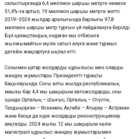
салыстырғанда 6,4 миллион шаршы метрге немесе
51,4%-ға артып, 19 миллион шаршы метрге жетті.
2019–2024 жылдар аралығында барлығы 97,8
миллион шаршы метр тұрғын үй пайдалануға берілді.
Бұл қазақстандық ондаған мың отбасыға
жылжымайтын мүлік сатып алуға және тұрмыс
деңгейін жақсартуға ықпал етті.
Сонымен қатар жолдардың құрылысы мен оларды
жөндеу жұмыстары Президенттің тұрақты
бақылауында. Соңғы алты жылда республикалық
маңызы бар 4,4 мың шақырым автожолдарды, оның
ішінде Орталық – Шығыс, Орталық – Оңтүстік,
Талдықорған – Өскемен, Ақтөбе – Атырау – Астрахан
және басқа да күре жолдарды реконструкциялау
аяқталды. 2024 жылы 12 мың шақырым көлік
магистралі құрылыс-жөндеу жұмыстарымен