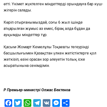
өтті. Үкімет жүктелген міндеттерді орындауға бар күш-
жігерін салады.
Көріп отырғанымыздай, соңғы 6 жыл ішінде
атқарылған жұмыс аз емес, бірақ алда бұдан да
ауқымды міндеттер тұр.
Қасым-Жомарт Кемелұлы Тоқаевтың тегеурінді
басшылығымен Қазақстан үлкен жетістіктерге қол
жеткізіп, өзінің орасан зор әлеуетін толық іске
асыратынына сенімдімін.
ҚР Премьер-министрі Олжас Бектенов
Facebook
Twitter
WhatsApp
Telegram
VK
Messenger
Отправить