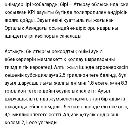
өнімдер. Ірі жобалардың бірі – Атырау облысында іске
қосылған KPI зауыты бүгінде полипропилен өндірісін
жолға қойды. Зауыт өзінің қуаттылығы жағынан
Орталық Азиядағы осындай өндіріс орындарының
ішіндегі ең ірі кәсіпорын саналады.
Астықтың былтырғы рекордтық өнімі ауыл
еңбеккерлерін мемлекеттік қолдау шараларының
тиімділігін көрсетеді. Алты жыл ішінде агроөнеркәсіп
кешенін субсидиялауға 2,5 триллион теңге бөлінді, бұл
ауыл шаруашылығы жалпы өнімінің 1,8 есеге, яғни 8,3
триллион теңгеге дейін өсуіне ықпал етті. Ауыл
шаруашылығында жұмыспен қамтылған бір адамға
шаққанда еңбек өнімділігі бес жыл ішінде екі есе өсіп,
4,2 миллион теңгеге жетті. Ал, азық-түлік өндірісінің
көлемі 2,1 есе ұлғайды.