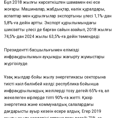
Бұл 2018 жылғы көрсеткіштен шамамен екі есе
жоғары. Машиналар, жабдықтар, көлік құралдары,
аспаптар мен құрылғылар экспортының үлесі 1,1%-дан
5,8%-ға дейін артты. Экспорт құрылымындағы
шикізаттың үлесі де барған сайын азайып, 2018 жылғы
74,5%-дан 2024 жылы 63,5%-ға дейін төмендеді.
Президенттің басшылығымен еліміздің
инфрақұрылымын ауқымды жаңғырту жұмыстары
жүргізілуде.
Ұзақ жылдар бойы жылу энергетикасы секторына
тиісті көңіл бөлінбей келді: республика бойынша
инфрақұрылымдық желілердің тозу деңгейі 65%-ға, ал
жекелеген өңірлерде тіпті 90%-ға жетті. Қазір
энергетика және коммуналдық салалардағы
дағдарыстың ауыр кезеңін еңсере алдық. Егер 2019