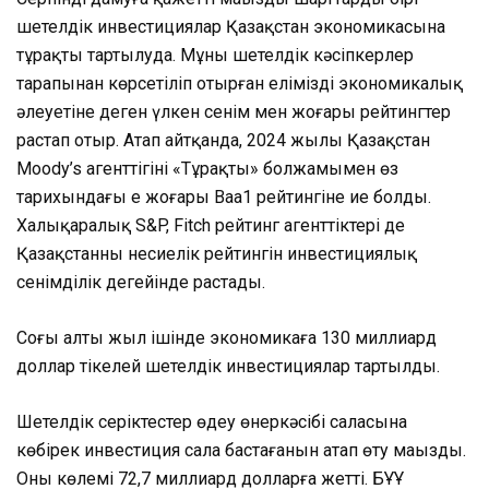
шетелдік инвестициялар Қазақстан экономикасына
тұрақты тартылуда. Мұны шетелдік кәсіпкерлер
тарапынан көрсетіліп отырған еліміздің экономикалық
әлеуетіне деген үлкен сенім мен жоғары рейтингтер
растап отыр. Атап айтқанда, 2024 жылы Қазақстан
Moody’s агенттігінің «Тұрақты» болжамымен өз
тарихындағы ең жоғары Baa1 рейтингіне ие болды.
Халықаралық S&P, Fitch рейтинг агенттіктері де
Қазақстанның несиелік рейтингін инвестициялық
сенімділік деңгейінде растады.
Соңғы алты жыл ішінде экономикаға 130 миллиард
доллар тікелей шетелдік инвестициялар тартылды.
Шетелдік серіктестер өңдеу өнеркәсібі саласына
көбірек инвестиция сала бастағанын атап өту маңызды.
Оның көлемі 72,7 миллиард долларға жетті. БҰҰ