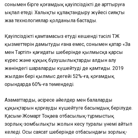
сонымен бірге қоғамдық қауіпсіздікті де арттыруға
ықпал етеді. Халықты құлақтандыру жүйесі сияқты
жаңа технологиялар қолданыла бастады.
Қауіпсіздікті қамтамасыз етудің кешенді тәсілі ТЖ
қызметтерін дамытуды ғана емес, сонымен қатар «Заң
мен Тәртіп» қағидаты шеңберінде қылмысқа қарсы
күрес және құқық бұзушылықтардың алдын алу
жөніндегі шараларды күшейтуді де қамтиды. 2019
жылдан бері қылмыс деңгейі 52%-ға, қоғамдық
орындарда 60%-ға төмендеді.
Азаматтардың, әсіресе әйелдер мен балалардың
құқықтарын қорғауды күшейтуге басымдық берілуде.
Қасым-Жомарт Тоқаев отбасылық-тұрмыстық
зорлық-зомбылықтың жолын кесу туралы үнемі айтып
келеді. Осы саясат шеңберінде отбасындағы зорлық-