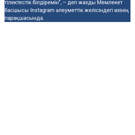
тілектестік білдіремін”, – деп жазды Мемлекет
басшысы Instagram әлеуметтік желісіндегі өзінің
парақшасында.