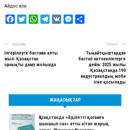
Айдос Қали
Facebook
Twitter
WhatsApp
Telegram
VK
Messenger
Отправить
Алдыңғы
Келесі
Ілгерілеуге бастаған алты
Тыңайтқыштардан
жыл: Қазақстан
бастап автокөліктерге
орнықты даму жолында
дейін: 2025 жылы
Қазақстанда 190
индустриалдық жоба
іске қосылады
ЖАҢАЛЫҚТАР
Қазақстанда «Әділетті қоғамға
шыншыл сөз» атты кітап жарық
көрді. Жинаққа Қазақстан