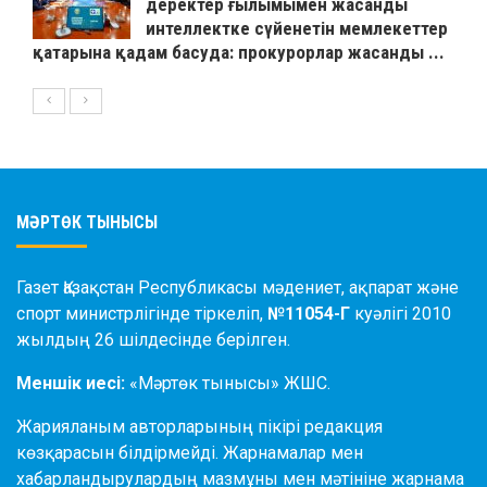
деректер ғылымымен жасанды
интеллектке сүйенетін мемлекеттер
қатарына қадам басуда: прокурорлар жасанды ...
МӘРТӨК ТЫНЫСЫ
Газет Қазақстан Республикасы мәдениет, ақпарат және
спорт министрлігінде тіркеліп,
№11054-Г
куәлігі 2010
жылдың 26 шілдесінде берілген.
Меншік иесі:
«Мәртөк тынысы» ЖШС.
Жарияланым авторларының пікірі редакция
көзқарасын білдірмейді. Жарнамалар мен
хабарландырулардың мазмұны мен мәтініне жарнама