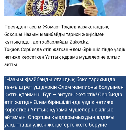
Президент Қасым-Жомарт Тоқаев қазақстандық
боксшы Назым Қызайбайды тарихи жеңісімен
құттықтады, деп хабарлайды Zakon.kz.
Тоқаев Сербияда өтіп жатқан Әлем біріншілігінде үздік
нәтиже көрсеткен Ұлттық құрама мүшелеріне алғыс
айтты.
“Назым Қызайбайды отандық бокс тарихында
тұңғыш рет үш дүркін Әлем чемпионы болуымен
құттықтаймын. Бұл – айтулы жетістік! Сербияда
өтіп жатқан Әлем біріншілігінде үздік нәтиже
көрсеткен Ұлттық құрама мүшелеріне алғыс
айтамын. Спортшы қыздарымыздың алдағы
уақытта да үлкен жеңістерге жете беруіне