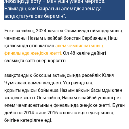
лебізіңізді есту – мен үшін үлкен мәртебе.
Еліміздің көк байрағын әлемдік аренада
асқақтатуға сөз беремін”.
Еске салайық, 2024 жылғы Олимпиада ойындарының
чемпионы Назым Қызайбай бокстан Сербияның Ниш
қаласында өтіп жатқан
әлем чемпионатының
финалында жеңіске жетті.
Ол 48 келіге дейінгі
салмақта сәтті өнер көрсетті.
Қазақстандық боксшы ақтық сында ресейлік Юлия
Чумгалаковамен кездесті. Үш раундтың
қорытындысы бойынша Назым айқын басымдықпен
жеңіске жетті. Осылайша, Назым Қызайбай үшінші рет
әлем чемпионатының финалында жеңіске жетті. Бұған
дейін ол 2014 және 2016 жылы жеңіс тұғырының
биігіне көтерілген еді.