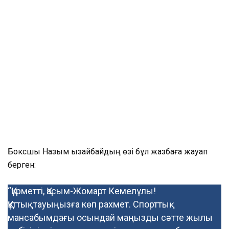
Боксшы Назым Қызайбайдың өзі бұл жазбаға жауап
берген:
“Құрметті, Қасым-Жомарт Кемелұлы!
Құттықтауыңызға көп рахмет. Спорттық
мансабымдағы осындай маңызды сәтте жылы