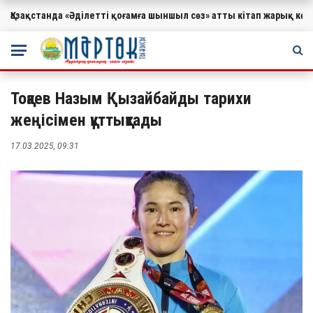
Қазақстанда «Әділетті қоғамға шыншыл сөз» атты кітап жарық к
МАҢЫЗДЫ
Тоқаев Назым Қызайбайды тарихи
жеңісімен құттықтады
17.03.2025, 09:31