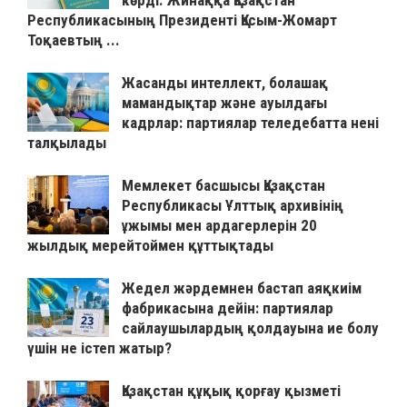
Республикасының Президенті Қасым-Жомарт
Тоқаевтың ...
Жасанды интеллект, болашақ
мамандықтар және ауылдағы
кадрлар: партиялар теледебатта нені
талқылады
Мемлекет басшысы Қазақстан
Республикасы Ұлттық архивінің
ұжымы мен ардагерлерін 20
жылдық мерейтоймен құттықтады
Жедел жәрдемнен бастап аяқкиім
фабрикасына дейін: партиялар
сайлаушылардың қолдауына ие болу
үшін не істеп жатыр?
Қазақстан құқық қорғау қызметі