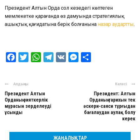
Президент Алтын Орда сол кезеңдегі көптеген
мемлекетке қарағанда өз дамуында стратегиялық
ашықтық қағидатына берік болғанына
назар аудартты
.
Facebook
Twitter
WhatsApp
Telegram
VK
Messenger
Отправить
Алдыңғы
Келесі
Президент Алтын
Президент: Алтын
Орданың зияткерлік
Орданың тарихын тек
мұрасын зерделеуді
әскери-саяси тұрғыдан
ұсынды
бағалаудан аулақ болу
керек
ЖАҢАЛЫҚТАР