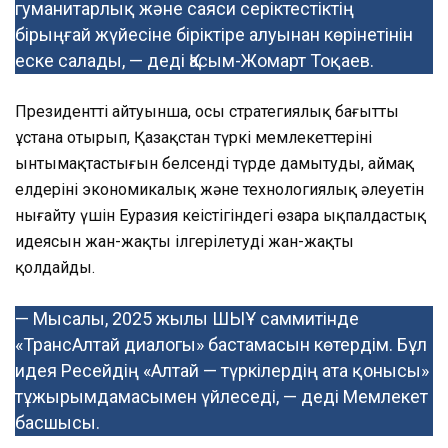
гуманитарлық және саяси серіктестіктің
бірыңғай жүйесіне біріктіре алуынан көрінетінін
еске салады, — деді Қасым-Жомарт Тоқаев.
Президенттің айтуынша, осы стратегиялық бағытты
ұстана отырып, Қазақстан түркі мемлекеттерінің
ынтымақтастығын белсенді түрде дамытуды, аймақ
елдерінің экономикалық және технологиялық әлеуетін
нығайту үшін Еуразия кеңістігіндегі өзара ықпалдастық
идеясын жан-жақты ілгерілетуді жан-жақты
қолдайды.
— Мысалы, 2025 жылы ШЫҰ саммитінде
«ТрансАлтай диалогы» бастамасын көтердім. Бұл
идея Ресейдің «Алтай — түркілердің ата қонысы»
тұжырымдамасымен үйлеседі, — деді Мемлекет
басшысы.