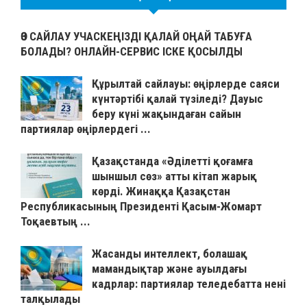
ӨЗ САЙЛАУ УЧАСКЕҢІЗДІ ҚАЛАЙ ОҢАЙ ТАБУҒА
БОЛАДЫ? ОНЛАЙН-СЕРВИС ІСКЕ ҚОСЫЛДЫ
Құрылтай сайлауы: өңірлерде саяси
күнтәртібі қалай түзіледі? Дауыс
беру күні жақындаған сайын
партиялар өңірлердегі ...
Қазақстанда «Әділетті қоғамға
шыншыл сөз» атты кітап жарық
көрді. Жинаққа Қазақстан
Республикасының Президенті Қасым-Жомарт
Тоқаевтың ...
Жасанды интеллект, болашақ
мамандықтар және ауылдағы
кадрлар: партиялар теледебатта нені
талқылады