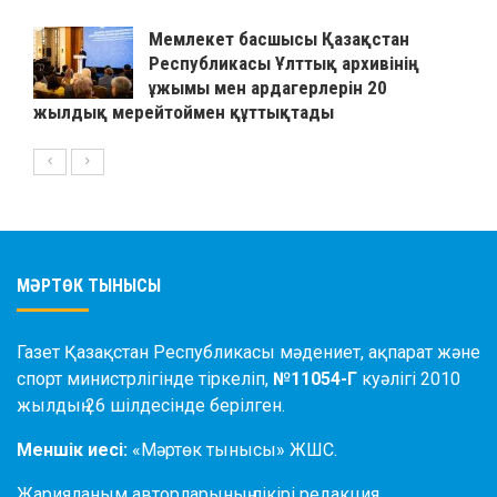
Мемлекет басшысы Қазақстан
Республикасы Ұлттық архивінің
ұжымы мен ардагерлерін 20
жылдық мерейтоймен құттықтады
МӘРТӨК ТЫНЫСЫ
Газет Қазақстан Республикасы мәдениет, ақпарат және
спорт министрлігінде тіркеліп,
№11054-Г
куәлігі 2010
жылдың 26 шілдесінде берілген.
Меншік иесі:
«Мәртөк тынысы» ЖШС.
Жарияланым авторларының пікірі редакция