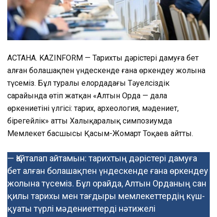
АСТАНА. KAZINFORM — Тарихтың дәрістері дамуға бет
алған болашақпен үндескенде ғана өркендеу жолына
түсеміз. Бұл туралы елордадағы Тәуелсіздік
сарайында өтіп жатқан «Алтын Орда — дала
өркениетінің үлгісі: тарих, археология, мәдениет,
бірегейлік» атты Халықаралық симпозиумда
Мемлекет басшысы Қасым-Жомарт Тоқаев айтты.
— Қайталап айтамын: тарихтың дәрістері дамуға
бет алған болашақпен үндескенде ғана өркендеу
жолына түсеміз. Бұл орайда, Алтын Орданың сан
қилы тарихы мен тағдыры мемлекеттердің күш-
қуаты түрлі мәдениеттерді нәтижелі