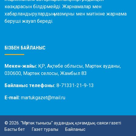
көзқарасын білдірмейді. Жарнамалар мен
хабарландырулардың мазмұны мен мәтініне жарнама
беруші жауап береді.
БІЗБЕН БАЙЛАНЫС
Мекен-жайы:
ҚР, Ақтөбе облысы, Мәртөк ауданы,
030600, Мәртөк селосы, Жамбыл 83
Байланыс телефоны:
8-71331-21-9-13
E-mail:
martukgazet@mail.ru
© 2026. "Мәртөк тынысы" аудандық қоғамдық-саяси газеті
Басты бет
Газет туралы
Байланыс