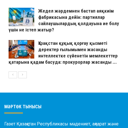
Жедел жәрдемнен бастап аяқкиім
фабрикасына дейін: партиялар
сайлаушылардың қолдауына ие болу
үшін не істеп жатыр?
Қазақстан құқық қорғау қызметі
деректер ғылымымен жасанды
интеллектке сүйенетін мемлекеттер
қатарына қадам басуда: прокурорлар жасанды ...
МӘРТӨК ТЫНЫСЫ
Газет Қазақстан Республикасы мәдениет, ақпарат және