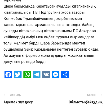
тәрбиелеу.
Шара барысында Қаратаусай ауылдық кітапхананың
кітапханашысы Т.В. Подпругина жоба авторы
Кенжебек Тұманбайұлының өмірбаянымен
таныстырып шығармашылығына тоқталды. Аққайың
ауылдық кітапхананың кітапханашысы Г.О.Аскарова
кейіпкердің өмірі мен еңбегі туралы оқырмандарға
толық мәлімет берді. Шара барысында мектеп
оқушылары Зәкір Құрманаевқа көптеген сұрақтар қойды.
Ал жауапты фермер және аудандық мәслихатының
депутаты ретінде берді.
Facebook
Twitter
WhatsApp
Telegram
VK
Messenger
Отправить
Алдыңғы
Келесі
Ақынмен жүздесу
Облыстық байқаудың