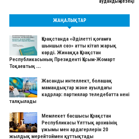
аудандық кезеңі
ЖАҢАЛЫҚТАР
Қазақстанда «Әділетті қоғамға
шыншыл сөз» атты кітап жарық
көрді. Жинаққа Қазақстан
Республикасының Президенті Қасым-Жомарт
Тоқаевтың ...
Жасанды интеллект, болашақ
мамандықтар және ауылдағы
кадрлар: партиялар теледебатта нені
талқылады
Мемлекет басшысы Қазақстан
Республикасы Ұлттық архивінің
ұжымы мен ардагерлерін 20
жылдық мерейтоймен құттықтады