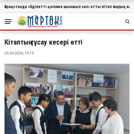
Қазақстанда «Әділетті қоғамға шыншыл сөз» атты кітап жарық к
МАҢЫЗДЫ
Кітаптың тұсау кесері өтті
20.04.2024, 19:15