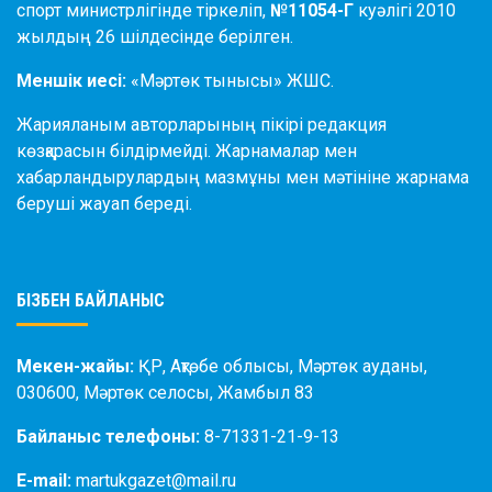
спорт министрлігінде тіркеліп,
№11054-Г
куәлігі 2010
жылдың 26 шілдесінде берілген.
Меншік иесі:
«Мәртөк тынысы» ЖШС.
Жарияланым авторларының пікірі редакция
көзқарасын білдірмейді. Жарнамалар мен
хабарландырулардың мазмұны мен мәтініне жарнама
беруші жауап береді.
БІЗБЕН БАЙЛАНЫС
Мекен-жайы:
ҚР, Ақтөбе облысы, Мәртөк ауданы,
030600, Мәртөк селосы, Жамбыл 83
Байланыс телефоны:
8-71331-21-9-13
E-mail:
martukgazet@mail.ru