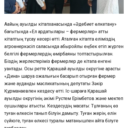
Аққайың ауылдық кітапханасында «Әдебиет өлкетану»
бағытында «Ел ардақтылары – фермерлер» атты
кітаптың тұсау кесері өтті. Аталған кітапта еліміздің
агроөнеркәсіп саласында абыройлы еңбек етіп жүрген
белгілі фермерлердің өмірбаяны топтастырылған.
Біздің жерлестеріміз фермерлер де кітапқа енгені
қуантады. Осы ретте Қарашай ауылдық округіне қарасты
«Дина» шаруа қожалығын басқарып отырған фермер
және аудандық мәслихатының депутаты Зәкір
Құрманаевпен кездесу өтті. Іс-шараға Қарашай
ауылдық округінің әкімі Рустем Ерімбетов және мектеп
оқушылары қатысты. Кездесудің мақсаты: Тұлғаның өз
туған өлкесін танып білуін дамыту. Туған жерін, елін
сүйюге, туған өлкесі туралы мақтанышпен айта білуге