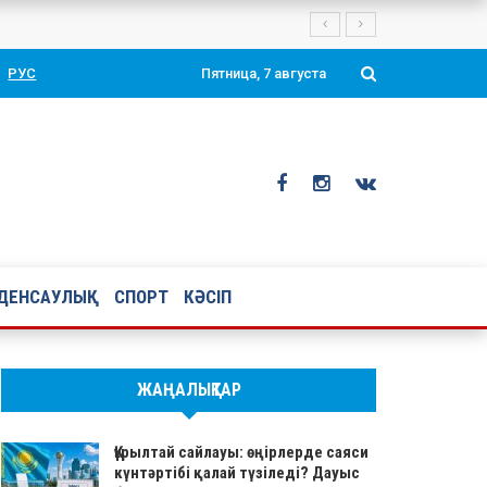
ялар өңірлердегі сайлауалды жұмысын жалғастырып жатыр. Науқан а
РУС
Пятница, 7 августа
ДЕНСАУЛЫҚ
СПОРТ
КӘСІП
ЖАҢАЛЫҚТАР
Құрылтай сайлауы: өңірлерде саяси
күнтәртібі қалай түзіледі? Дауыс