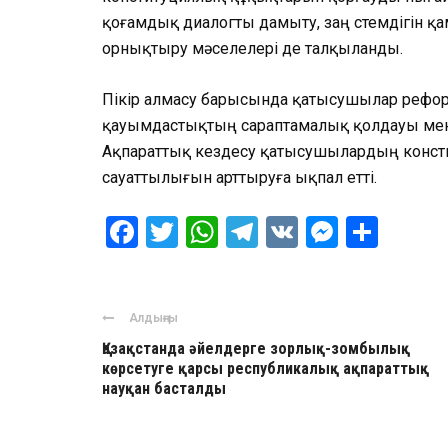
қоғамдық диалогты дамыту, заң үстемдігін 
орнықтыру мәселелері де талқыланды.
Пікір алмасу барысында қатысушылар рефо
қауымдастықтың сараптамалық қолдауы мен
Ақпараттық кездесу қатысушылардың консти
сауаттылығын арттыруға ықпал етті.
Facebook
Twitter
WhatsApp
Telegram
VK
Messen
Отпр
Алдыңғы
Қазақстанда әйелдерге зорлық-зомбылық
көрсетуге қарсы республикалық ақпараттық
науқан басталды