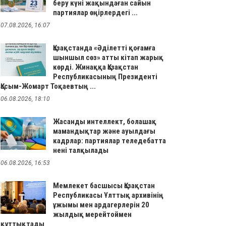
беру күні жақындаған сайын
партиялар өңірлердегі ...
07.08.2026, 16:07
Қазақстанда «Әділетті қоғамға
шыншыл сөз» атты кітап жарық
көрді. Жинаққа Қазақстан
Республикасының Президенті
Қасым-Жомарт Тоқаевтың ...
06.08.2026, 18:10
Жасанды интеллект, болашақ
мамандықтар және ауылдағы
кадрлар: партиялар теледебатта
нені талқылады
06.08.2026, 16:53
Мемлекет басшысы Қазақстан
Республикасы Ұлттық архивінің
ұжымы мен ардагерлерін 20
жылдық мерейтоймен
құттықтады