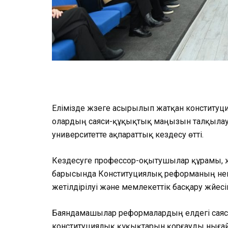
Елімізде жүзеге асырылып жатқан конституц
олардың саяси-құқықтық маңызын талқылау 
университетте ақпараттық кездесу өтті.
Кездесуге профессор-оқытушылар құрамы, 
барысында Конституциялық реформаның негіз
жетілдірілуі және мемлекеттік басқару жүйес
Баяндамашылар реформалардың елдегі саяси
конституциялық құқықтарын қорғауды нығайт