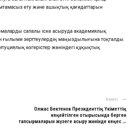
қамтамасыз ету және ашықтық қағидаттарын
рмаларды сапалы іске асыруда академиялық
 ғылыми зерттеулердің маңыздылығына тоқталды.
туциялық өзгерістер жөніндегі құқықтық
ger
авить
Келесі
Олжас Бектенов Президенттің Үкіметтің
кеңейтілген отырысында берген
тапсырмаларын жүзеге асыру жөнінде кеңес ...