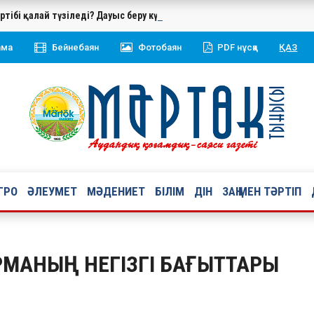
нтәртібі қалай түзіледі? Дауыс беру күні жақындаған сайын парти
ама
Бейнебаян
Фотобаян
PDF нұсқа
ҚАЗ
ГРО
ӘЛЕУМЕТ
МӘДЕНИЕТ
БІЛІМ
ДІН
ЗАҢ МЕН ТӘРТІП
РМАНЫҢ НЕГІЗГІ БАҒЫТТАРЫ