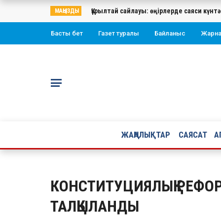
Құрылтай сайлауы: өңірлерде саяси кү
МАҢЫЗДЫ
Басты бет
Газет туралы
Байланыс
Жарн
ЖАҢАЛЫҚТАР
САЯСАТ
А
КОНСТИТУЦИЯЛЫҚ РЕФО
ТАЛҚЫЛАНДЫ