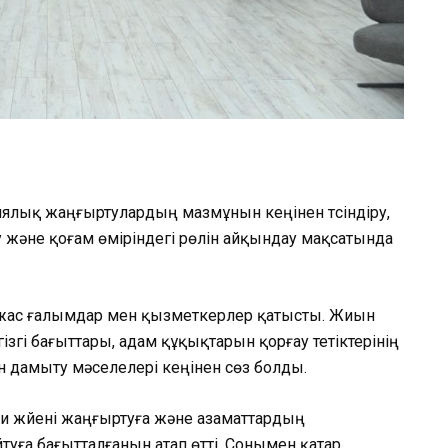
иялық жаңғыртулардың мазмұнын кеңінен түсіндіру,
және қоғам өміріндегі рөлін айқындау мақсатында
жас ғалымдар мен қызметкерлер қатысты. Жиын
гі бағыттары, адам құқықтарын қорғау тетіктерінің
ін дамыту мәселелері кеңінен сөз болды.
 жүйені жаңғыртуға және азаматтардың
уға бағытталғанын атап өтті. Сонымен қатар