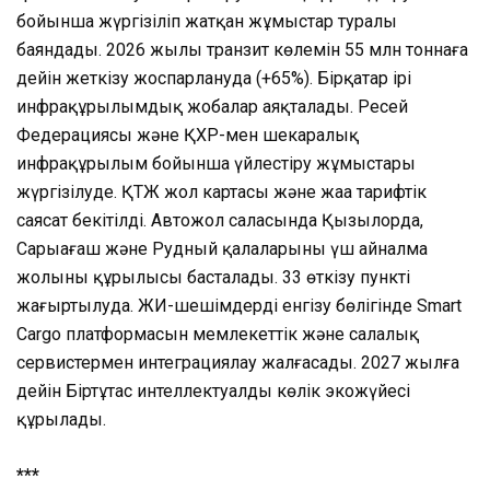
бойынша жүргізіліп жатқан жұмыстар туралы
баяндады. 2026 жылы транзит көлемін 55 млн тоннаға
дейін жеткізу жоспарлануда (+65%). Бірқатар ірі
инфрақұрылымдық жобалар аяқталады. Ресей
Федерациясы және ҚХР-мен шекаралық
инфрақұрылым бойынша үйлестіру жұмыстары
жүргізілуде. ҚТЖ жол картасы және жаңа тарифтік
саясат бекітілді. Автожол саласында Қызылорда,
Сарыағаш және Рудный қалаларының үш айналма
жолының құрылысы басталады. 33 өткізу пункті
жаңғыртылуда. ЖИ-шешімдерді енгізу бөлігінде Smart
Cargo платформасын мемлекеттік және салалық
сервистермен интеграциялау жалғасады. 2027 жылға
дейін Біртұтас интеллектуалды көлік экожүйесі
құрылады.
***