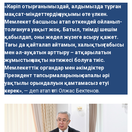
«Көріп отырғанымыздай, алдымызда тұрған
мақсат-міндеттердің ауқымы өте үлкен.
Мемлекет басшысы атап өткендей ойланып-
толғануға уақыт жоқ. Батыл, тиімді шешім
қабылдап, оны жедел жүзеге асыру қажет.
Тағы да қайталап айтамын, халықтың табысы
мен әл-ауқатын арттыру – атқарылатын
жұмыстың нақты нәтижесі болуға тиіс.
Мемлекеттік органдар мен әкімдіктер
Президент тапсырмаларының сапалы әрі
уақтылы орындалуын қамтамасыз етуі
керек»
, — деп атап өтті Олжас Бектенов.