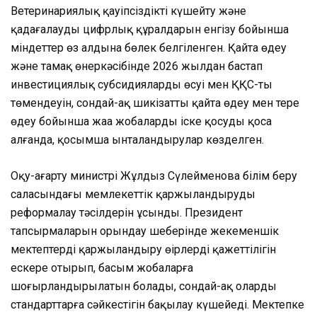
Ветеринариялық қауіпсіздікті күшейту және
қадағалаудың цифрлық құралдарын енгізу бойынша
міндеттер өз алдына бөлек белгіленген. Қайта өңдеу
және тамақ өнеркәсібінде 2026 жылдан бастап
инвестициялық субсидиялардың өсуі мен ҚҚС-тың
төмендеуін, сондай-ақ шикізатты қайта өңдеу мен терең
өңдеу бойынша жаңа жобаларды іске қосуды қоса
алғанда, қосымша ынталандырулар көзделген.
Оқу-ағарту министрі Жұлдыз Сүлейменова білім беру
саласындағы мемлекеттік қаржыландыруды
реформалау тәсілдерін ұсынды. Президент
тапсырмаларын орындау шеңберінде жекеменшік
мектептерді қаржыландыру өңірлердің қажеттілігін
ескере отырып, басым жобаларға
шоғырландырылатын болады, сондай-ақ олардың
стандарттарға сәйкестігін бақылау күшейеді. Мектепке