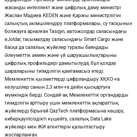
жасанды интеллект және цифрлық даму министрі
Жаслан Мәдиев KEDEN және Қаржы министрлігінің
салықтық әкімшілендіру платформалары, су тасқынын
болжауға арналған Tasqyn, автожолдар саласындағы
eJoldar, тасымалдау саласындағы Smart Cargo және
басқа да салалық жүйелер туралы баяндады.
Әлеуметтік әмиян және үй шаруашылықтарының
цифрлық профильдері дамытылуда, бұл қолдау
шараларының тиімділігін қамтамасыз етеді.
Мемлекеттік қызметтерді цифрландыру ХҚКО-ға
келушілер санын 2,3 млн-ға дейін қысқартуға
мүмкіндік берді. Сондай-ақ Мемлекеттік органдардың
тиімділігін арттыру үшін мемлекеттік ақпараттық
жүйелерді бірыңғай QazTech платформасына көшіру,
киберқауіпсіздікті күшейту, салалық Data Lake
жүйелері мен ЖИ агенттерін қалыптастыру
жоспарланған.