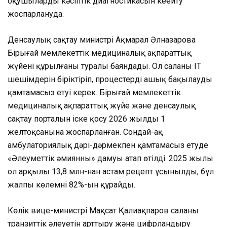
оқушылардың кәсіптік диагностикасын кеңейту
жоспарлануда.
Денсаулық сақтау министрі Ақмарал Әлназарова
Бірыңғай мемлекеттік медициналық ақпараттық
жүйенің құрылғаны туралы баяндады. Ол саланың IТ
шешімдерін біріктіріп, процестерді ашық бақылауды
қамтамасыз етуі керек. Бірыңғай мемлекеттік
медициналық ақпараттық жүйе және денсаулық
сақтау порталын іске қосу 2026 жылдың 1
желтоқсанына жоспарланған. Сондай-ақ
амбулаториялық дәрі-дәрмекпен қамтамасыз етуде
«Әлеуметтік әмиянның» дамуы атап өтілді. 2025 жылы
ол арқылы 13,8 млн-нан астам рецепт ұсынылды, бұл
жалпы көлемнің 82%-ын құрайды.
Көлік вице-министрі Мақсат Қалиақпаров саланың
транзиттік әлеуетін арттыру және цифрландыру