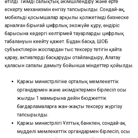
өтілді. Тиімді салықтық әкімшілендіру және ерте
ескерту механизмін енгізу тапсырылды. Сондай-ақ,
мобильді қосымшалар арқылы қолжетімді бизнеске
арналған бірыңғай цифрлық экожүйе құру, өндіріс
барысына кедергі келтірмей тауарлардың цифрлық
таңбалануын кеңейту қажет. Бұдан басқа, ШОБ
субъектілерін жоспардан тыс тексеру тетігін қайта
қарау, активтерді басқаруды оңтайландыру, Алатау
қаласын сапалы дамыту бойынша міндеттер қойылды.
Қаржы министрлігіне орталық мемлекеттік
органдармен және әкімдіктермен бірлесіп осы
жылдың 1 мамырына дейін бюджеттік
бағдарламаларға жан-жақты тексеру жүргізу
тапсырылды.
Қаржы министрлігі Ұлттық банкпен, сондай-ақ
мүдделі мемлекеттік органдармен бірлесіп, осы