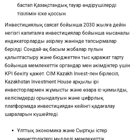
бастап Қазақстандық тауар өндірушілердің
тізілімін іске қоссын.
Инвестициялық саясат бойынша 2030 жылға дейін
негізгі капиталға инвестициялар бойынша нысаналы
индикаторларды әзірлеу жөнінде тапсырмалар
берілді. Сондай-ақ басым жобалар пулын
қалыптастыру және бюджеттен тыс қаражат тарту
бойынша мемлекеттік органдар мен әкімдіктер үшін
KPI бекіту қажет. СІМ Kazakh Invest-пен бірлесіп,
Kazakhstan Investment House арқылы ірі
инвесторлармен жұмысты және өзара іс-қимылды,
келісімдердің орындалуын және цифрлық
платформада инвестициядан кейінгі қадағалау
шараларын күшейтеді.
Ұлттық экономика және Сыртқы істер
министрліктері мүдделі мемлекеттік