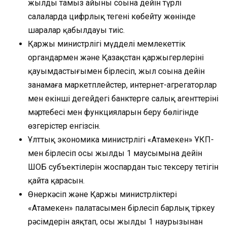
жылдың тамыз айының соңына дейін түрлі
салаларда цифрлық теңгені көбейту жөнінде
шаралар қабылдауы тиіс.
Қаржы министрлігі мүдделі мемлекеттік
органдармен және Қазақстан қаржыгерлерінің
қауымдастығымен бірлесіп, жыл соңына дейін
заңнамаға маркетплейстер, интернет-агрегаторлар
мен екінші деңгейдегі банктерге салық агенттерінің
мәртебесі мен функцияларын беру бөлігінде
өзгерістер енгізсін.
Ұлттық экономика министрлігі «Атамекен» ҰКП-
мен бірлесіп осы жылдың 1 маусымына дейін
ШОБ субъектілерін жоспардан тыс тексеру тетігін
қайта қарасын.
Өнеркәсіп және Қаржы министрліктері
«Атамекен» палатасымен бірлесіп барлық тіркеу
рәсімдерін аяқтап, осы жылдың 1 наурызынан