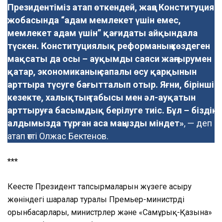
Президентіміз атап өткендей, жаңа Конституция
жобасында “адам мемлекет үшін емес,
мемлекет адам үшін” қағидаты айқындала
түскен. Конституциялық реформаның көздеген
мақсаты да осы – ауқымды саяси жаңғырумен
қатар, экономиканың сапалы өсу қарқынын
арттыра түсуге бағытталып отыр. Яғни, бірінші
кезекте, халықтың табысы мен әл-ауқатын
арттыруға басымдық берілуге тиіс. Бұл – біздің
алдымызда тұрған аса маңызды міндет»
, — деп
атап өтті Олжас Бектенов.
***
Кеңесте Президент тапсырмаларын жүзеге асыру
жөніндегі шаралар туралы Премьер-министрдің
орынбасарлары, министрлер және «Самұрық-Қазына»