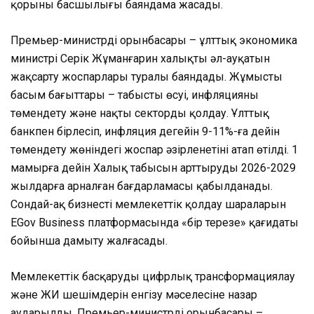
қорының басшылығы баяндама жасады.
Премьер-министрдің орынбасары – ұлттық экономика
министрі Серік Жұманғарин халықтың әл-ауқатын
жақсарту жоспарлары туралы баяндады. Жұмыстың
басым бағыттары – табыстың өсуі, инфляцияны
төмендету және нақты секторды қолдау. Ұлттық
банкпен бірлесіп, инфляция деңгейін 9-11%-ға дейін
төмендету жөніндегі жоспар әзірленетіні атап өтілді. 1
мамырға дейін Халық табысын арттырудың 2026-2029
жылдарға арналған бағдарламасы қабылданады.
Сондай-ақ бизнесті мемлекеттік қолдау шараларын
EGov Business платформасында «бір терезе» қағидаты
бойынша дамыту жалғасады.
Мемлекеттік басқаруды цифрлық трансформациялау
және ЖИ шешімдерін енгізу мәселесіне назар
аударылды. Премьер-министрдің орынбасары –