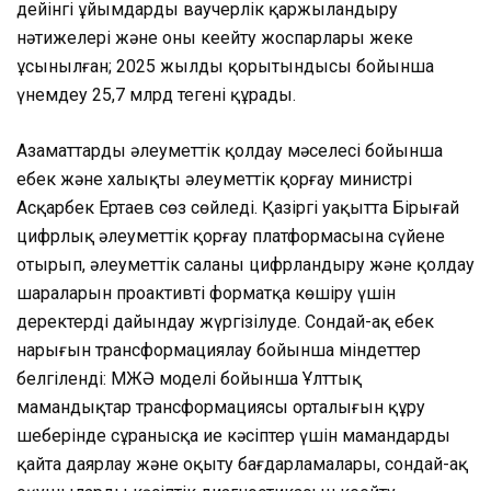
дейінгі ұйымдарды ваучерлік қаржыландыру
нәтижелері және оны кеңейту жоспарлары жеке
ұсынылған; 2025 жылдың қорытындысы бойынша
үнемдеу 25,7 млрд теңгені құрады.
Азаматтарды әлеуметтік қолдау мәселесі бойынша
еңбек және халықты әлеуметтік қорғау министрі
Асқарбек Ертаев сөз сөйледі. Қазіргі уақытта Бірыңғай
цифрлық әлеуметтік қорғау платформасына сүйене
отырып, әлеуметтік саланы цифрландыру және қолдау
шараларын проактивті форматқа көшіру үшін
деректерді дайындау жүргізілуде. Сондай-ақ еңбек
нарығын трансформациялау бойынша міндеттер
белгіленді: МЖӘ моделі бойынша Ұлттық
мамандықтар трансформациясы орталығын құру
шеңберінде сұранысқа ие кәсіптер үшін мамандарды
қайта даярлау және оқыту бағдарламалары, сондай-ақ