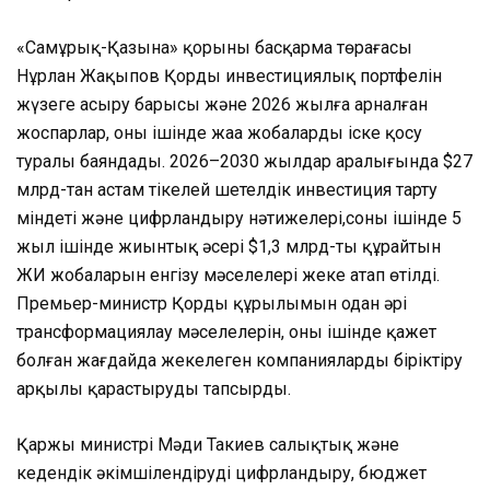
«Самұрық-Қазына» қорының басқарма төрағасы
Нұрлан Жақыпов Қордың инвестициялық портфелін
жүзеге асыру барысы және 2026 жылға арналған
жоспарлар, оның ішінде жаңа жобаларды іске қосу
туралы баяндады. 2026–2030 жылдар аралығында $27
млрд-тан астам тікелей шетелдік инвестиция тарту
міндеті және цифрландыру нәтижелері,соның ішінде 5
жыл ішінде жиынтық әсері $1,3 млрд-ты құрайтын
ЖИ жобаларын енгізу мәселелері жеке атап өтілді.
Премьер-министр Қордың құрылымын одан әрі
трансформациялау мәселелерін, оның ішінде қажет
болған жағдайда жекелеген компанияларды біріктіру
арқылы қарастыруды тапсырды.
Қаржы министрі Мәди Такиев салықтық және
кедендік әкімшілендіруді цифрландыру, бюджет