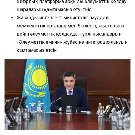
цифрлық платформа арқылы әлеуметтік қолдау
шараларын қамтамасыз етуі тиіс.
Жасанды интеллект министрлігі мүдделі
мемлекеттік органдармен бірлесіп, жыл соңына
дейін әлеуметтік қолдаудың түрлі нысандарын
«Әлеуметтік әмиян» жүйесіне интеграциялануын
қамтамасыз етсін.