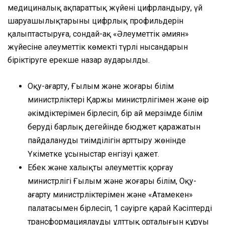
медициналық ақпараттық жүйені цифрландыру, үй
шаруашылықтарының цифрлық профильдерін
қалыптастыруға, сондай-ақ «Әлеуметтік әмиян»
жүйесіне әлеуметтік көмектің түрлі нысандарын
біріктіруге ерекше назар аударылды.
Оқу-ағарту, Ғылым және жоғары білім
министрліктері Қаржы министрлігімен және өңір
әкімдіктерімен бірлесіп, бір ай мерзімде білім
берудің барлық деңгейінде бюджет қаражатын
пайдаланудың тиімділігін арттыру жөнінде
Үкіметке ұсыныстар енгізуі қажет.
Еңбек және халықты әлеуметтік қорғау
министрлігі Ғылым және жоғары білім, Оқу-
ағарту министрліктерімен және «Атамекен»
палатасымен бірлесіп, 1 сәуірге қарай Кәсіптерді
трансформациялаудың ұлттық орталығын құруы