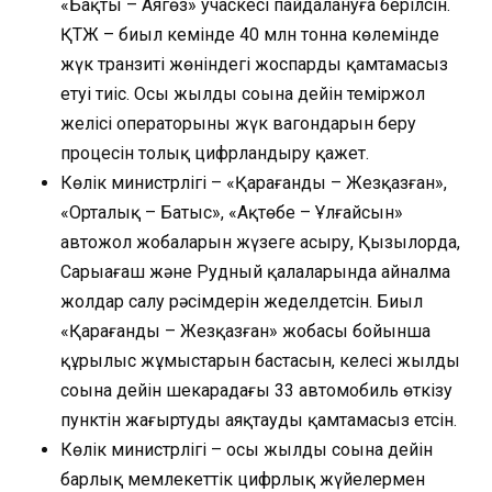
«Бақты – Аягөз» учаскесі пайдалануға берілсін.
ҚТЖ – биыл кемінде 40 млн тонна көлемінде
жүк транзиті жөніндегі жоспарды қамтамасыз
етуі тиіс. Осы жылдың соңына дейін теміржол
желісі операторының жүк вагондарын беру
процесін толық цифрландыру қажет.
Көлік министрлігі – «Қарағанды – Жезқазған»,
«Орталық – Батыс», «Ақтөбе – Ұлғайсын»
автожол жобаларын жүзеге асыру, Қызылорда,
Сарыағаш және Рудный қалаларында айналма
жолдар салу рәсімдерін жеделдетсін. Биыл
«Қарағанды – Жезқазған» жобасы бойынша
құрылыс жұмыстарын бастасын, келесі жылдың
соңына дейін шекарадағы 33 автомобиль өткізу
пунктін жаңғыртуды аяқтауды қамтамасыз етсін.
Көлік министрлігі – осы жылдың соңына дейін
барлық мемлекеттік цифрлық жүйелермен