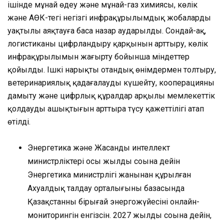
ішінде мұнай өңдеу және мұнай-газ химиясы, көлік
және АӨК-тегі негізгі инфрақұрылымдық жобаларды
уақтылы аяқтауға баса назар аударылды. Сондай-ақ,
логистиканы цифрландыру қарқынын арттыру, көлік
инфрақұрылымын жаңғырту бойынша міндеттер
қойылды. Ішкі нарықты отандық өнімдермен толтыру,
ветеринариялық қадағалауды күшейту, кооперацияны
дамыту және цифрлық құралдар арқылы мемлекеттік
қолдаудың ашықтығын арттыра түсу қажеттілігі атап
өтілді.
Энергетика және Жасанды интеллект
министрліктері осы жылдың соңына дейін
Энергетика министрлігі жанынан құрылған
Ахуалдық талдау орталығының базасында
Қазақстанның бірыңғай энергожүйесінің онлайн-
мониторингін енгізсін. 2027 жылдың соңына дейін,