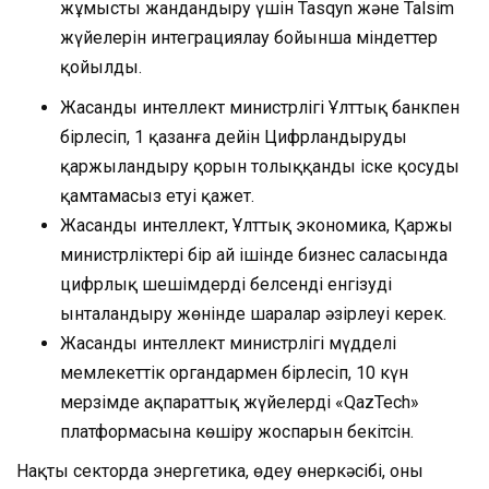
жұмысты жандандыру үшін Tasqyn және Talsim
жүйелерін интеграциялау бойынша міндеттер
қойылды.
Жасанды интеллект министрлігі Ұлттық банкпен
бірлесіп, 1 қазанға дейін Цифрландыруды
қаржыландыру қорын толыққанды іске қосуды
қамтамасыз етуі қажет.
Жасанды интеллект, Ұлттық экономика, Қаржы
министрліктері бір ай ішінде бизнес саласында
цифрлық шешімдерді белсенді енгізуді
ынталандыру жөнінде шаралар әзірлеуі керек.
Жасанды интеллект министрлігі мүдделі
мемлекеттік органдармен бірлесіп, 10 күн
мерзімде ақпараттық жүйелерді «QazTech»
платформасына көшіру жоспарын бекітсін.
Нақты секторда энергетика, өңдеу өнеркәсібі, оның