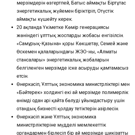
мерзімдерін өзгертпей, Батыс аймақты Біртұтас
энергетикалық жүйемен біріктіріп, Оңтүстік
аймақты күшейту керек.
20 ақпанда Үкіметке Көмір генерациясы
жөніндегі ұлттық жоспардың жобасы енгізілсін.
«Самұрық-Қазына» қоры Көкшетау, Семей және
Өскемен қалаларындағы ЖЭО-ны, «Алматы
стансалары» энергетикалық жобаларын
белгіленген мерзімде іске асыруды қамтамасыз
етсін.
Өнеркәсіп, Ұлттық экономика министрліктері мен
«Бәйтерек» холдингі екі ай мерзімде полимерлік
өнімді одан әрі қайта бөлуді ұйымдастыру үшін
отандық бизнесті қолдау тетіктерін әзірлесін.
Өнеркәсіп және Ұлттық экономика
министрліктеріне мүдделі мемлекеттік
органдармен бірлесіп бір ай мерзімде шикізатты