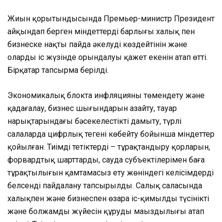
Жиын қорытындысында Премьер-министр Президент
айқындап берген міндеттердің барлығы халық пен
бизнеске нақты пайда әкелуді көздейтінін және
олардың іс жүзінде орындалуы қажет екенін атап өтті.
Бірқатар тапсырма берілді.
Экономикалық блокта инфляцияны төмендету және
қадағалау, бизнес шығындарын азайту, тауар
нарықтарындағы бәсекелестікті дамыту, түрлі
салаларда цифрлық теңгені көбейту бойынша міндеттер
қойылған. Тиімді тетіктерді – тұрақтандыру қорларын,
форвардтық шарттарды, сауда субъектілерімен баға
тұрақтылығын қамтамасыз ету жөніндегі келісімдерді
белсенді пайдалану тапсырылды. Салық саласында
халықпен және бизнеспен өзара іс-қимылдың түсінікті
және болжамды жүйесін құрудың маңыздылығы атап