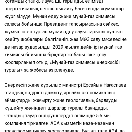
қоғамдық талқылауға шығарылды, еліміздің
энергетикалық негізін нығайту бағытында жұмыстар
жүргізілуде. Мұнай өңдеу және мұнай-газ химиясы
саласы бойынша Президент тапсырмасына сәйкес,
жұмыс істеп тұрған мұнай өңдеу зауыттарының қуатын
кеңейту жобалары белгіленіп, жаңа МӨЗ салу мәселесіне
де назар аударылды. 2029 жылға дейін ірі мұнай-газ
химиясы бойынша бірқатар жобаны іске қосу
жоспарланып отыр, «Мұнай-газ химиясы өнеркәсібі
туралы» заң жобасы әзірленуде.
Өнеркәсіп және құрылыс министрі Ерсайын Нағаспаев
отандық өндірісті дамыту, арнайы экономикалық
аймақтарды жаңғырту және геологиялық барлауды
күшейту жөніндегі шаралар туралы баяндады.
Отандық тауар өндірушілердің тізілімінде 5,6 мың
компания тіркелген. АЭА қызметін кезең-кезеңмен
трансформациялау жоспарлануда. Бүгінгі таңда АЭА-да