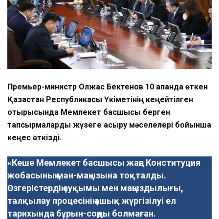
Премьер-министр Олжас Бектенов 10 ақпанда өткен
Қазақстан Республикасы Үкіметінің кеңейтілген
отырысында Мемлекет басшысы берген
тапсырмаларды жүзеге асыру мәселелері бойынша
кеңес өткізді.
«Кеше Мемлекет басшысы жаңа Конституция
жобасының мән-маңызына тоқталды.
Өзгерістердің ауқымы мен маңыздылығы,
талқылау процесінің ашық жүргізілуі ел
тарихында бұрын-соңды болмаған.