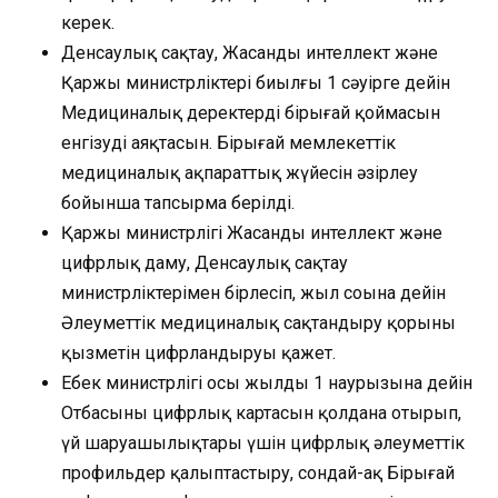
керек.
Денсаулық сақтау, Жасанды интеллект және
Қаржы министрліктері биылғы 1 сәуірге дейін
Медициналық деректердің бірыңғай қоймасын
енгізуді аяқтасын. Бірыңғай мемлекеттік
медициналық ақпараттық жүйесін әзірлеу
бойынша тапсырма берілді.
Қаржы министрлігі Жасанды интеллект және
цифрлық даму, Денсаулық сақтау
министрліктерімен бірлесіп, жыл соңына дейін
Әлеуметтік медициналық сақтандыру қорының
қызметін цифрландыруы қажет.
Еңбек министрлігі осы жылдың 1 наурызына дейін
Отбасының цифрлық картасын қолдана отырып,
үй шаруашылықтары үшін цифрлық әлеуметтік
профильдер қалыптастыру, сондай-ақ Бірыңғай