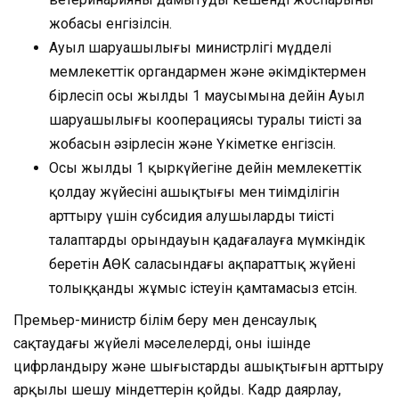
жобасы енгізілсін.
Ауыл шаруашылығы министрлігі мүдделі
мемлекеттік органдармен және әкімдіктермен
бірлесіп осы жылдың 1 маусымына дейін Ауыл
шаруашылығы кооперациясы туралы тиісті заң
жобасын әзірлесін және Үкіметке енгізсін.
Осы жылдың 1 қыркүйегіне дейін мемлекеттік
қолдау жүйесінің ашықтығы мен тиімділігін
арттыру үшін субсидия алушылардың тиісті
талаптарды орындауын қадағалауға мүмкіндік
беретін АӨК саласындағы ақпараттық жүйенің
толыққанды жұмыс істеуін қамтамасыз етсін.
Премьер-министр білім беру мен денсаулық
сақтаудағы жүйелі мәселелерді, оның ішінде
цифрландыру және шығыстардың ашықтығын арттыру
арқылы шешу міндеттерін қойды. Кадр даярлау,