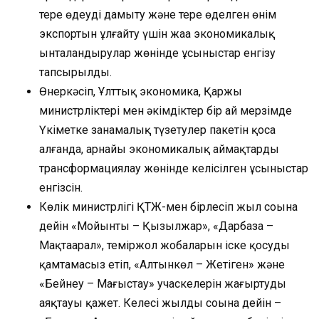
терең өңдеуді дамыту және терең өңделген өнім
экспортын ұлғайту үшін жаңа экономикалық
ынталандырулар жөнінде ұсыныстар енгізу
тапсырылды.
Өнеркәсіп, Ұлттық экономика, Қаржы
министрліктері мен әкімдіктер бір ай мерзімде
Үкіметке заңнамалық түзетулер пакетін қоса
алғанда, арнайы экономикалық аймақтарды
трансформациялау жөнінде келісілген ұсыныстар
енгізсін.
Көлік министрлігі ҚТЖ-мен бірлесіп жыл соңына
дейін «Мойынты – Қызылжар», «Дарбаза –
Мақтаарал», теміржол жобаларын іске қосуды
қамтамасыз етіп, «Алтынкөл – Жетіген» және
«Бейнеу – Маңғыстау» учаскелерін жаңғыртуды
аяқтауы қажет. Келесі жылдың соңына дейін –