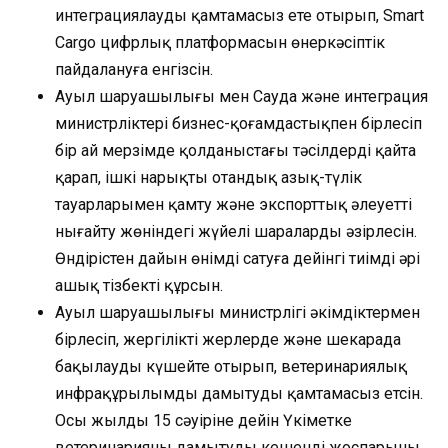
интеграциялауды қамтамасыз ете отырып, Smart
Cargo цифрлық платформасын өнеркәсіптік
пайдалануға енгізсін.
Ауыл шаруашылығы мен Сауда және интеграция
министрліктері бизнес-қоғамдастықпен бірлесіп
бір ай мерзімде қолданыстағы тәсілдерді қайта
қарап, ішкі нарықты отандық азық-түлік
тауарларымен қамту және экспорттық әлеуетті
нығайту жөніндегі жүйелі шараларды әзірлесін.
Өндірістен дайын өнімді сатуға дейінгі тиімді әрі
ашық тізбекті құрсын.
Ауыл шаруашылығы министрлігі әкімдіктермен
бірлесіп, жергілікті жерлерде және шекарада
бақылауды күшейте отырып, ветеринариялық
инфрақұрылымды дамытуды қамтамасыз етсін.
Осы жылдың 15 сәуіріне дейін Үкіметке
ветеринарияны дамытудың кешенді жоспарының