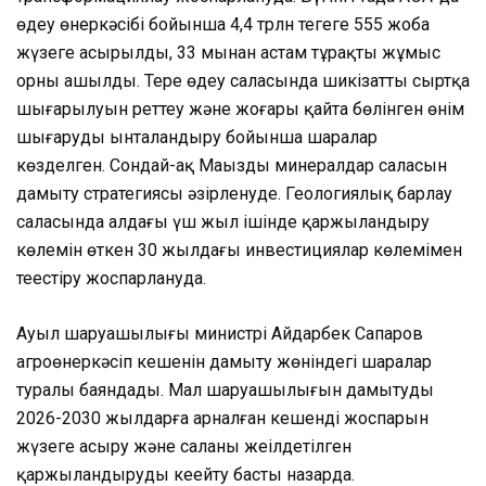
өңдеу өнеркәсібі бойынша 4,4 трлн теңгеге 555 жоба
жүзеге асырылды, 33 мыңнан астам тұрақты жұмыс
орны ашылды. Терең өңдеу саласында шикізаттың сыртқа
шығарылуын реттеу және жоғары қайта бөлінген өнім
шығаруды ынталандыру бойынша шаралар
көзделген. Сондай-ақ Маңызды минералдар саласын
дамыту стратегиясы әзірленуде. Геологиялық барлау
саласында алдағы үш жыл ішінде қаржыландыру
көлемін өткен 30 жылдағы инвестициялар көлемімен
теңестіру жоспарлануда.
Ауыл шаруашылығы министрі Айдарбек Сапаров
агроөнеркәсіп кешенін дамыту жөніндегі шаралар
туралы баяндады. Мал шаруашылығын дамытудың
2026-2030 жылдарға арналған кешенді жоспарын
жүзеге асыру және саланы жеңілдетілген
қаржыландыруды кеңейту басты назарда.