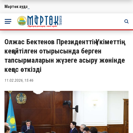
Мәртөк ауданында учаскелік сайлау комиссияларының мүшелеріне
МАҢЫЗДЫ
Олжас Бектенов Президенттің Үкіметтің
кеңейтілген отырысында берген
тапсырмаларын жүзеге асыру жөнінде
кеңес өткізді
11.02.2026, 15:46