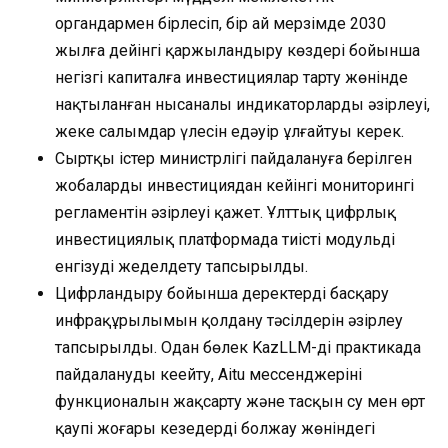
органдармен бірлесіп, бір ай мерзімде 2030
жылға дейінгі қаржыландыру көздері бойынша
негізгі капиталға инвестициялар тарту жөнінде
нақтыланған нысаналы индикаторларды әзірлеуі,
жеке салымдар үлесін едәуір ұлғайтуы керек.
Сыртқы істер министрлігі пайдалануға берілген
жобалардың инвестициядан кейінгі мониторингі
регламентін әзірлеуі қажет. Ұлттық цифрлық
инвестициялық платформада тиісті модульді
енгізуді жеделдету тапсырылды.
Цифрландыру бойынша деректерді басқару
инфрақұрылымын қолдану тәсілдерін әзірлеу
тапсырылды. Одан бөлек KazLLM-ді практикада
пайдалануды кеңейту, Aitu мессенджерінің
функционалын жақсарту және тасқын су мен өрт
қаупі жоғары кезеңдерді болжау жөніндегі