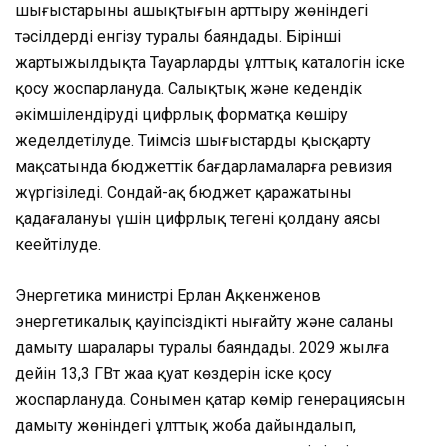
шығыстарының ашықтығын арттыру жөніндегі
тәсілдерді енгізу туралы баяндады. Бірінші
жартыжылдықта Тауарлардың ұлттық каталогін іске
қосу жоспарлануда. Салықтық және кедендік
әкімшілендіруді цифрлық форматқа көшіру
жеделдетілуде. Тиімсіз шығыстарды қысқарту
мақсатында бюджеттік бағдарламаларға ревизия
жүргізіледі. Сондай-ақ бюджет қаражатының
қадағалануы үшін цифрлық теңгені қолдану аясы
кеңейтілуде.
Энергетика министрі Ерлан Ақкенженов
энергетикалық қауіпсіздікті нығайту және саланы
дамыту шаралары туралы баяндады. 2029 жылға
дейін 13,3 ГВт жаңа қуат көздерін іске қосу
жоспарлануда. Сонымен қатар көмір генерациясын
дамыту жөніндегі ұлттық жоба дайындалып,