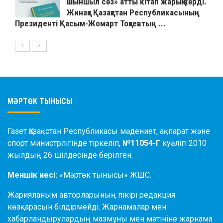
шыншыл сөз» атты кітап жарық көрді.
Жинаққа Қазақстан Республикасының
Президенті Қасым-Жомарт Тоқаевтың ...
МӘРТӨК ТЫНЫСЫ
Газет Қазақстан Республикасы мәдениет, ақпарат және
спорт министрлігінде тіркеліп,
№11054-Г
куәлігі 2010
жылдың 26 шілдесінде берілген.
Меншік иесі:
«Мәртөк тынысы» ЖШС.
Жарияланым авторларының пікірі редакция
көзқарасын білдірмейді. Жарнамалар мен
хабарландырулардың мазмұны мен мәтініне жарнама