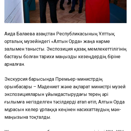
Аида Балаева Қазақстан Республикасының Ұлттық
орталық музейіндегі «Алтын Орда» жаңа көрме
залымен танысты. Экспозиция қазақ мемлекеттілігінің
бастауы болған тарихи маңызды кезеңдердің біріне
арналған.
Экскурсия барысында Премьер-министрдің
орынбасары – Мәдениет және ақпарат министрі музей
экспозицияларын ұйымдастырудағы терең әрі
ғылымға негізделген тәсілдерді атап өтіп, Алтын Орда
мұрасын келер ұрпаққа кеңінен насихаттаудың мән-
маңызына тоқталды.