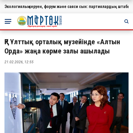
Экологиялық керуен, форум және саяси сын: партиялардың штабында
МАҢЫЗДЫ
ҚР Ұлттық орталық музейінде «Алтын
Орда» жаңа көрме залы ашылады
21.02.2026, 12:55