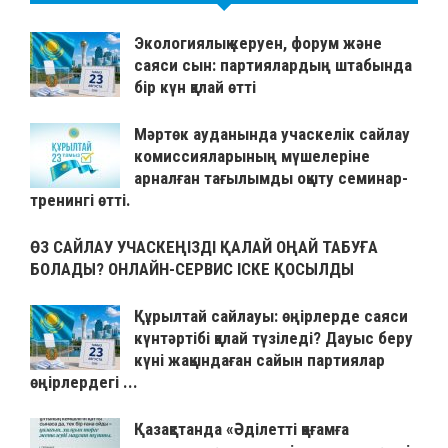
Экологиялық керуен, форум және
саяси сын: партиялардың штабында
бір күн қалай өтті
Мәртөк ауданында учаскелік сайлау
комиссияларының мүшелеріне
арналған тағылымды оқыту семинар-
тренингі өтті.
ӨЗ САЙЛАУ УЧАСКЕҢІЗДІ ҚАЛАЙ ОҢАЙ ТАБУҒА
БОЛАДЫ? ОНЛАЙН-СЕРВИС ІСКЕ ҚОСЫЛДЫ
Құрылтай сайлауы: өңірлерде саяси
күнтәртібі қалай түзіледі? Дауыс беру
күні жақындаған сайын партиялар
өңірлердегі ...
Қазақстанда «Әділетті қоғамға