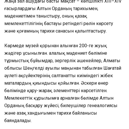
Жаңа зал ашудағы басты мақсат – көпшілікті XIII–XIV
ғасырлардағы Алтын Орданың тарихымен,
мәдениетімен таныстыру, оның қазақ
мемлекеттілігінің бастауы ретіндегі рөлін көрсету
және қоғамның тарихи санасын қалыптастыру.
Көрмеде музей қорынан алынған 200-ге жуық
жәдігер ұсынылған. Қалалық мәдениет бөліміне
тұрмыстық бұйымдар, зергерлік әшекейлер, Алматы
облысы Шеңгелді ауылы маңынан табылған Шағатай
әулеті ақсүйектерінің салтанатты киіміндегі жібек
маталардың қиындысы қойылған. Әскери өнер
бөлімінде қару-жарақ элементтері көрсетілген.
Мемлекеттік құрылымға арналған бөлімде Алтын
Орданың басқару жүйесі, билеушілер генеалогиясы
және Қазақ хандығымен тарихи байланысы
баяндалады.