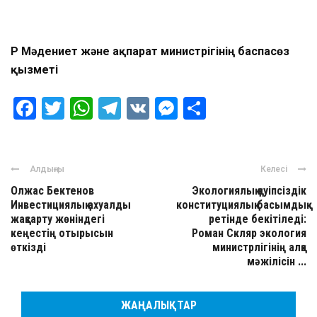
ҚР Мәдениет және ақпарат министрігінің баспасөз
қызметі
Facebook
Twitter
WhatsApp
Telegram
VK
Messenger
Отправить
Алдыңғы
Келесі
Олжас Бектенов
Экологиялық қауіпсіздік
Инвестициялық ахуалды
конституциялық басымдық
жақсарту жөніндегі
ретінде бекітіледі:
кеңестің отырысын
Роман Скляр экология
өткізді
министрлігінің алқа
мәжілісін ...
ЖАҢАЛЫҚТАР