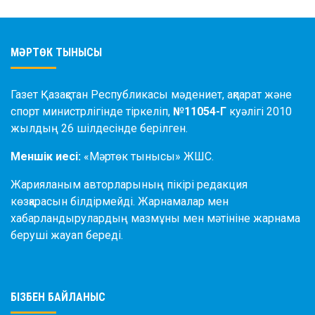
МӘРТӨК ТЫНЫСЫ
Газет Қазақстан Республикасы мәдениет, ақпарат және
спорт министрлігінде тіркеліп,
№11054-Г
куәлігі 2010
жылдың 26 шілдесінде берілген.
Меншік иесі:
«Мәртөк тынысы» ЖШС.
Жарияланым авторларының пікірі редакция
көзқарасын білдірмейді. Жарнамалар мен
хабарландырулардың мазмұны мен мәтініне жарнама
беруші жауап береді.
БІЗБЕН БАЙЛАНЫС