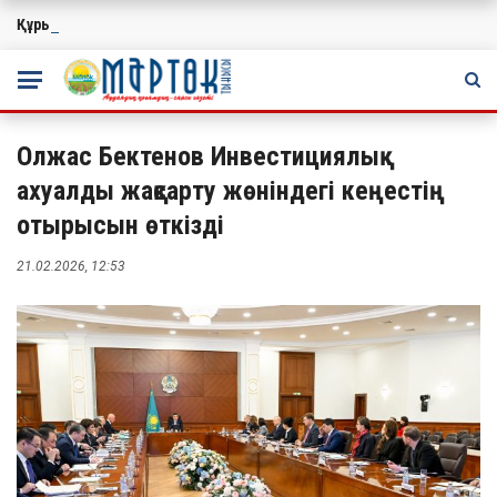
Құрылтай сайлауы: өңірлерде саяси күнтәртібі қалай түзіледі?
МАҢЫЗДЫ
Олжас Бектенов Инвестициялық
ахуалды жақсарту жөніндегі кеңестің
отырысын өткізді
21.02.2026, 12:53