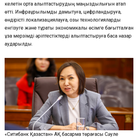
келетін орта қалыптастырудың маңыздылығын атап
өтті. Инфрақұрылымды дамытуға, цифрландыруға,
өндірісті локализациялауға, озық технологияларды
енгізуге және тұрақты экономикалық өсімге бағытталған
ұзақ мерзімді әріптестіктерді қалыптастыруға баса назар
аударылды.
«Ситибанк Қазақстан» АҚ басқарма төрағасы Сәуле