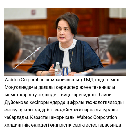
Wabtec Corporation компаниясының ТМД елдері мен
Моңғолиядағы далалық сервистер және техникалық
қызмет көрсету жөніндегі вице-президенті Ғайни
Дүйсенова кәсіпорындарда цифрлық технологияларды
енгізу арқылы өндірісті кеңейту жоспарлары туралы
хабарлады. Қазақстан америкалық Wabtec Corporation
холдингінің өңірдегі өндірістік серіктестері арасында