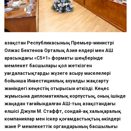
Қазақстан Республикасының Премьер-министрі
Олжас Бектенов Орталық Азия елдері мен АҚШ
арасындағы «С5+1» форматы шеңберінде
мемлекет басшылары қол жеткізген
уағдаластықтарды жүзеге асыру мәселелері
бойынша Инвестициялық ахуалды жақсарту
жөніндегі кеңестің отырысын өткізді. Кеңес
жұмысына дипломатиялық корпустың, оның ішінде
жаңадан тағайындалған АҚШ-тың Қазақстандағы
елшісі Джули М. Стаффт, сондай-ақ халықаралық
компаниялар мен іскер қоғамдастықтың өкілдері
және ҚР мемлекеттік органдарының басшылығы