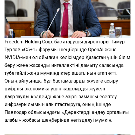
Freedom Holding Corp. бас атқарушы директоры Тимур
Турлов «C5+1» форумы шеңберінде OpenAI және
NVIDIA-мен қол қойылған келісімдер Қазақстан үшін білім
беру және жасанды интеллектіні дамыту саласында
түбегейлі жаңа мүмкіндіктер ашатынын атап өтті.
Оның айтуынша, бұл бастамаларды жүзеге асыру
цифрлық экономика үшін кадрларды жүйелі
даярлауды көздейді және қазіргі заманғы есептеу
инфрақұрылымын қалыптастыруға, оның ішінде
Павлодар облысындағы «Деректерді өңдеу орталығы
алқабы» жобасы шеңберінде негізделуі мүмкін.