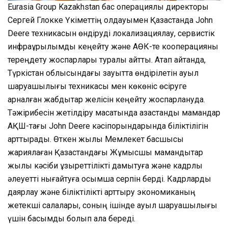
Eurasia Group Kazakhstan бас операциялық директоры
Сергей Глокке Үкіметтің қолдауымен Қазақстанда John
Deere техникасын өндіруді локализациялау, сервистік
инфрақұрылымды кеңейту және АӨК-те кооперацияны
тереңдету жоспарлары туралы айтты. Атап айтқанда,
Түркістан облысындағы зауытта өндірілетін ауыл
шаруашылығы техникасы мен көкөніс өсіруге
арналған жабдықтар желісін кеңейту жоспарлануда.
Тәжірибесін жетілдіру мақсатында қазақстандық мамандар
АҚШ-тағы John Deere кәсіпорындарында біліктілігін
арттырады. Өткен жылы Мемлекет басшысы
жариялаған Қазақстандағы Жұмысшы мамандықтар
жылы кәсіби құзыреттілікті дамытуға және кадрлық
әлеуетті нығайтуға қосымша серпін берді. Кадрларды
даярлау және біліктілікті арттыру экономиканың
жетекші салалары, соның ішінде ауыл шаруашылығы
үшін басымдық болып қала береді.