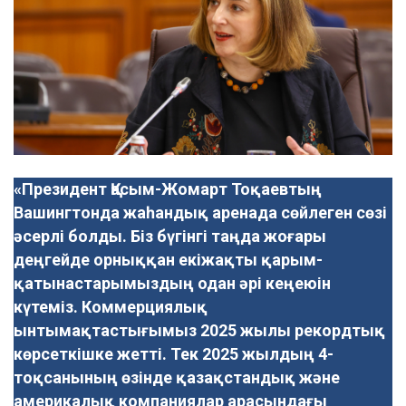
«Президент Қасым-Жомарт Тоқаевтың
Вашингтонда жаһандық аренада сөйлеген сөзі
әсерлі болды. Біз бүгінгі таңда жоғары
деңгейде орныққан екіжақты қарым-
қатынастарымыздың одан әрі кеңеюін
күтеміз. Коммерциялық
ынтымақтастығымыз 2025 жылы рекордтық
көрсеткішке жетті. Тек 2025 жылдың 4-
тоқсанының өзінде қазақстандық және
америкалық компаниялар арасындағы