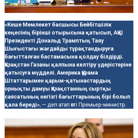
«Кеше Мемлекет басшысы Бейбітшілік
кеңесінің бірінші отырысына қатысып, АҚШ
Президенті Дональд Трамптың Таяу
Шығыстағы жағдайды тұрақтандыруға
бағытталған бастамасына қолдау білдірді.
Қазақстан Газаны қалпына келтіру үдерістеріне
қатысуға мүдделі. Америка Құрама
Штаттарымен қарым-қатынастардың
орнықты дамуы Қазақстанның сыртқы
саясатының негізгі бағыттарының бірі болып
қала береді»
, — деп атап өтті Премьер-министр.