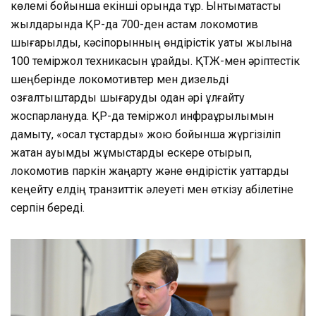
көлемі бойынша екінші орында тұр. Ынтымақтастық
жылдарында ҚР-да 700-ден астам локомотив
шығарылды, кәсіпорынның өндірістік қуаты жылына
100 теміржол техникасын құрайды. ҚТЖ-мен әріптестік
шеңберінде локомотивтер мен дизельді
қозғалтқыштарды шығаруды одан әрі ұлғайту
жоспарлануда. ҚР-да теміржол инфрақұрылымын
дамыту, «осал тұстарды» жою бойынша жүргізіліп
жатқан ауқымды жұмыстарды ескере отырып,
локомотив паркін жаңарту және өндірістік қуаттарды
кеңейту елдің транзиттік әлеуеті мен өткізу қабілетіне
серпін береді.