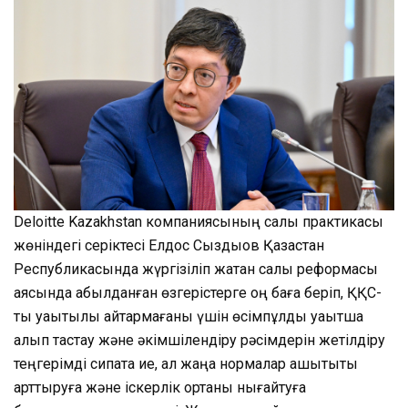
Deloitte Kazakhstan компаниясының салық практикасы
жөніндегі серіктесі Елдос Сыздықов Қазақстан
Республикасында жүргізіліп жатқан салық реформасы
аясында қабылданған өзгерістерге оң баға беріп, ҚҚС-
ты уақытылы қайтармағаны үшін өсімпұлды уақытша
алып тастау және әкімшілендіру рәсімдерін жетілдіру
теңгерімді сипатқа ие, ал жаңа нормалар ашықтықты
арттыруға және іскерлік ортаны нығайтуға