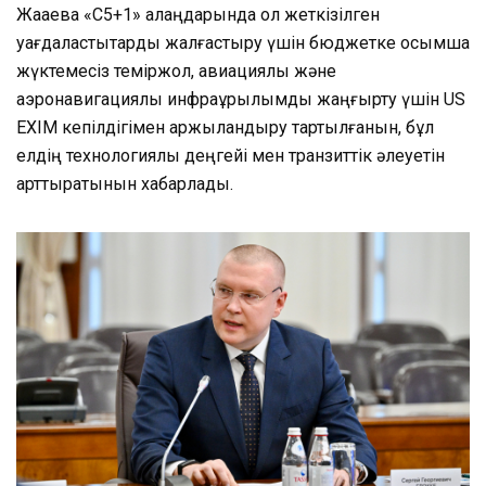
Жақаева «С5+1» алаңдарында қол жеткізілген
уағдаластықтарды жалғастыру үшін бюджетке қосымша
жүктемесіз теміржол, авиациялық және
аэронавигациялық инфрақұрылымды жаңғырту үшін US
EXIM кепілдігімен қаржыландыру тартылғанын, бұл
елдің технологиялық деңгейі мен транзиттік әлеуетін
арттыратынын хабарлады.