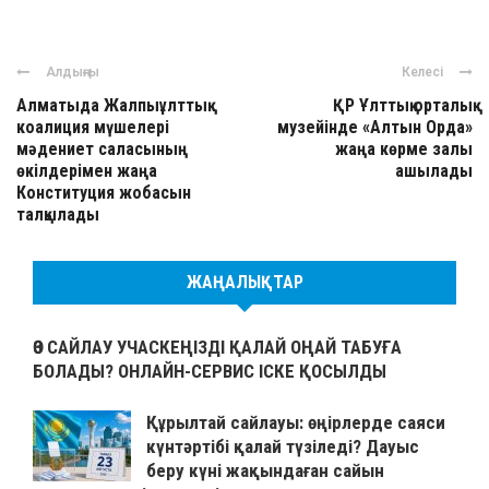
Алдыңғы
Келесі
Алматыда Жалпыұлттық
ҚР Ұлттық орталық
коалиция мүшелері
музейінде «Алтын Орда»
мәдениет саласының
жаңа көрме залы
өкілдерімен жаңа
ашылады
Конституция жобасын
талқылады
ЖАҢАЛЫҚТАР
ӨЗ САЙЛАУ УЧАСКЕҢІЗДІ ҚАЛАЙ ОҢАЙ ТАБУҒА
БОЛАДЫ? ОНЛАЙН-СЕРВИС ІСКЕ ҚОСЫЛДЫ
Құрылтай сайлауы: өңірлерде саяси
күнтәртібі қалай түзіледі? Дауыс
беру күні жақындаған сайын