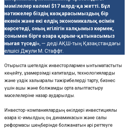
мәмілелер көлемі $17 млрд-қа жетті. Бұл
нәтижелер біздің көзқарасымыздың бір
екенін және екі елдің экономикалық өсімін
көрсетеді, оның игілігін халқымыз көрмек,
сонымен бірге өзара қарым-қатынасымыз
нығая түседі»
, — деді АҚШ-тың Қазақстандағы
елшісі Джули М. Стаффт.
Отырыста шетелдік инвесторлармен ынтымақтастықты
кеңейту, ұзақмерзімді капиталды, технологияларды
және үздік халықаралық тәжірибелерді тарту, бизнес
үшін ашық және болжамды орта қалыптастыру
мәселелеріне назар аударылды.
Инвестор-компаниялардың өкілдері инвестициялық
өзара іс-қимылдың оң динамикасын және салық
реформасы шеңберінде болжанатын әрі реттеуге