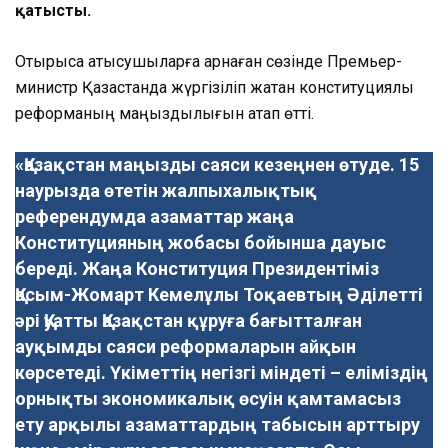
қатысты.
Отырысқа қатысушыларға арнаған сөзінде Премьер-
министр Қазақстанда жүргізіліп жатқан конституциялық
реформаның маңыздылығын атап өтті.
«Қазақстан маңызды саяси кезеңнен өтуде. 15
наурызда өтетін жалпыхалықтық
референдумда азаматтар жаңа
Конституцияның жобасы бойынша дауыс
береді. Жаңа Конституция Президентіміз
Қасым-Жомарт Кемелұлы Тоқаевтың Әділетті
әрі Қуатты Қазақстан құруға бағытталған
ауқымды саяси реформаларын айқын
көрсетеді. Үкіметтің негізгі міндеті – еліміздің
орнықты экономикалық өсуін қамтамасыз
ету арқылы азаматтардың табысын арттыру