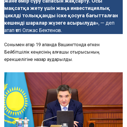
және өмір сүру сапасын жақсарту. Осы
мақсатқа жету үшін жаңа инвестициялық
циклді толыққанды іске қосуға бағытталған
кешенді шаралар жүзеге асырылуда»
, — деп
атап өтті Олжас Бектенов.
Сонымен қатар 19 ақпанда Вашингтонда өткен
Бейбітшілік кеңесінің алғашқы отырысының
ерекшелігіне назар аударылды.