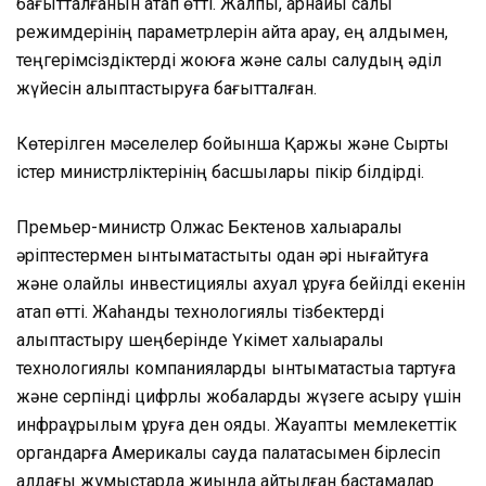
бағытталғанын атап өтті. Жалпы, арнайы салық
режимдерінің параметрлерін қайта қарау, ең алдымен,
теңгерімсіздіктерді жоюға және салық салудың әділ
жүйесін қалыптастыруға бағытталған.
Көтерілген мәселелер бойынша Қаржы және Сыртқы
істер министрліктерінің басшылары пікір білдірді.
Премьер-министр Олжас Бектенов халықаралық
әріптестермен ынтымақтастықты одан әрі нығайтуға
және қолайлы инвестициялық ахуал құруға бейілді екенін
атап өтті. Жаһандық технологиялық тізбектерді
қалыптастыру шеңберінде Үкімет халықаралық
технологиялық компанияларды ынтымақтастыққа тартуға
және серпінді цифрлық жобаларды жүзеге асыру үшін
инфрақұрылым құруға ден қояды. Жауапты мемлекеттік
органдарға Америкалық сауда палатасымен бірлесіп
алдағы жұмыстарда жиында айтылған бастамалар