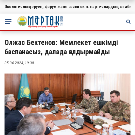
Экологиялық керуен, форум және саяси сын: партиялардың штабында
МАҢЫЗДЫ
Олжас Бектенов: Мемлекет ешкімді
баспанасыз, далада қалдырмайды
05.04.2024, 19:38