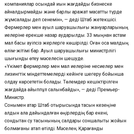
компаниялар осындай қиын жағдайды бизнеске
айналдырмайды және барлық қаражат мақсатты түрде
жұмсалады деп сенемін», — деді Штаб жетекшісі.
Фермерлер мен ауыл шаруашылығы жануарларының
иелеріне ерекше назар аударылды. 33 мыңнан астам
мал басы қауіпсіз жерлерге көшірілді. Оған қоса малдың
өлім-жітімі бар. Ауыл шаруашылығы министрлігі
шығынды өтеу мәселесін шешуде.
«Үкімет фермерлер мен мал иелеріне несиелер мен
лизингтік міндеттемелерді кейінге шегеру бойынша
қолдау көрсететін болады. Төлемдер кешіктірілген
жағдайда айыппұл салынбайды», — деді Премьер-
Министр.
Сонымен қатар Штаб отырысында тасқын кезеңіне
алдын ала дайындалған өңірлердің бар екені,
сондықтан су тасқынының салдары соншалықты жойқын
болмағаны атап өтілді. Мәселен, Қарағанды