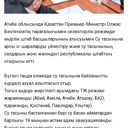
Ақтөбе облысында Қазақстан Премьер-Министрі Олжас
Бектеновтің төрағалығымен селекторлік режимде
өңірлік штаб басшыларының қатысуымен Су тасқынына
қарсы іс-шараларды үйлестіру және су тасқынының
салдарын жою жөніндегі республикалық штабтың
отырысы өтті.
Бүгінгі таңда елімізде су тасқынына байланысты
күрделі ахуал қалыптасып отыр.
Тоғыз өңірде жергілікті ауқымдағы ТЖ режимі
жарияланды (Абай, Ақмола, Ақтөбе, Атырау, БҚО,
Қарағанды, Қостанай, Павлодар, Ұлытау).
Су тасқыны басталғаннан бері су басқан аймақтардан
барлығы 19 мыңнан астам адам эвакуацияланды.
Бүгінгі таңда солтүстік, шығыс және орталық