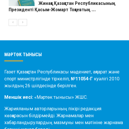
Жинаққа Қазақстан Республикасының
Президенті Қасым-Жомарт Тоқаевтың ...
МӘРТӨК ТЫНЫСЫ
Газет Қазақстан Республикасы мәдениет, ақпарат және
спорт министрлігінде тіркеліп,
№11054-Г
куәлігі 2010
жылдың 26 шілдесінде берілген.
Меншік иесі:
«Мәртөк тынысы» ЖШС.
Жарияланым авторларының пікірі редакция
көзқарасын білдірмейді. Жарнамалар мен
хабарландырулардың мазмұны мен мәтініне жарнама