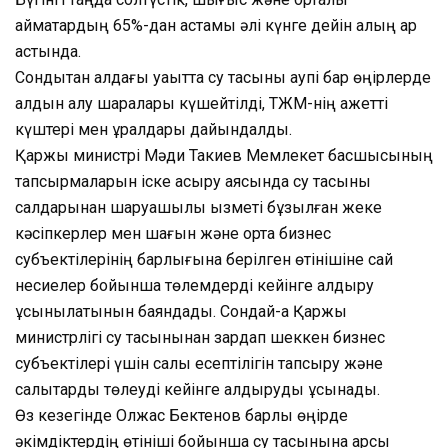
аймақтардың 65%-дан астамы әлі күнге дейін қалың қар
астында.
Сондықтан алдағы уақытта су тасқыны қаупі бар өңірлерде
алдын алу шаралары күшейтілді, ТЖМ-нің қажетті
күштері мен құралдары дайындалды.
Қаржы министрі Мәди Такиев Мемлекет басшысының
тапсырмаларын іске асыру аясында су тасқыны
салдарынан шаруашылық қызметі бұзылған жеке
кәсіпкерлер мен шағын және орта бизнес
субъектілерінің барлығына берілген өтінішіне сай
несиелер бойынша төлемдерді кейінге қалдыру
ұсынылатынын баяндады. Сондай-ақ Қаржы
министрлігі су тасқынынан зардап шеккен бизнес
субъектілері үшін салық есептілігін тапсыру және
салықтарды төлеуді кейінге қалдыруды ұсынады.
Өз кезегінде Олжас Бектенов барлық өңірде
әкімдіктердің өтініші бойынша су тасқынына қарсы