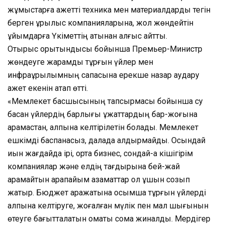
жұмыстарға қажетті техника мен материалдарды тегін
берген құрылыс компанияларына, жол жөндейтін
ұйымдарға Үкіметтің атынан алғыс айтты.
Отырыс қорытындысы бойынша Премьер-Министр
жөндеуге жарамды тұрғын үйлер мен
инфрақұрылымның сапасына ерекше назар аудару
қажет екенін атап өтті.
«Мемлекет басшысының тапсырмасы бойынша су
басқан үйлердің барлығы құжаттардың бар-жоғына
қарамастан, қалпына келтірілетін болады. Мемлекет
ешкімді баспанасыз, далада қалдырмайды. Осындай
қиын жағдайда ірі, орта бизнес, сондай-ақ кішігірім
компаниялар және елдің тағдырына бей-жай
қарамайтын қарапайым азаматтар қол ұшын созып
жатыр. Бюджет қаражатына қосымша тұрғын үйлерді
қалпына келтіруге, жоғалған мүлік пен мал шығынын
өтеуге бағытталатын қомақты сома жиналды. Мердігер