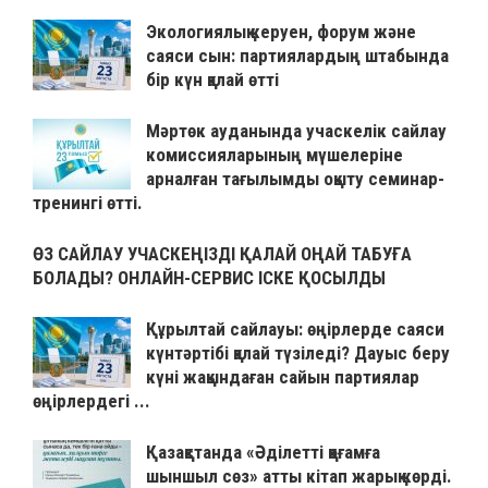
Экологиялық керуен, форум және
саяси сын: партиялардың штабында
бір күн қалай өтті
Мәртөк ауданында учаскелік сайлау
комиссияларының мүшелеріне
арналған тағылымды оқыту семинар-
тренингі өтті.
ӨЗ САЙЛАУ УЧАСКЕҢІЗДІ ҚАЛАЙ ОҢАЙ ТАБУҒА
БОЛАДЫ? ОНЛАЙН-СЕРВИС ІСКЕ ҚОСЫЛДЫ
Құрылтай сайлауы: өңірлерде саяси
күнтәртібі қалай түзіледі? Дауыс беру
күні жақындаған сайын партиялар
өңірлердегі ...
Қазақстанда «Әділетті қоғамға
шыншыл сөз» атты кітап жарық көрді.