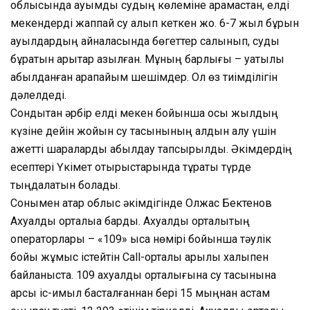
облысында ауқымды судың көлеміне қарамастан, елді
мекендерді жаппай су алып кеткен жоқ. 6-7 жыл бұрын
ауылдардың айналасында бөгеттер салынып, суды
бұратын арықтар қазылған. Мұның барлығы – уақтылы
қабылданған қарапайым шешімдер. Ол өз тиімділігін
дәлелдеді.
Сондықтан әрбір елді мекен бойынша осы жылдың
күзіне дейін жойқын су тасқынының алдын алу үшін
қажетті шараларды қабылдау тапсырылды. Әкімдердің
есептері Үкімет отырыстарында тұрақты түрде
тыңдалатын болады.
Сонымен қатар облыс әкімдігінде Олжас Бектенов
Ахуалдық орталыққа барды. Ахуалдық орталықтың
операторлары – «109» қысқа нөмірі бойынша тәулік
бойы жұмыс істейтін Call-орталық арқылы халықпен
байланыста. 109 ахуалдық орталығына су тасқынына
қарсы іс-қимыл басталғаннан бері 15 мыңнан астам