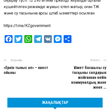
қоңырау түсті. 12 293 өтінім тіркелді. Ахуалдық орталық
күшейтілген режимде жұмыс істеп жатыр, оған ТЖ
және су тасқынына қарсы штаб қызметтері қосылған.
https://t.me/KZgovernment
Facebook
Twitter
WhatsApp
Telegram
VK
Messenger
Отправить
Алдыңғы
Келесі
«Еркін тыныс ал» – квест
Үкімет басшысы су
ойыны
тасқыны салдарын
жойғаннан кейін
коммуналдық және
жеке ...
ЖАҢАЛЫҚТАР