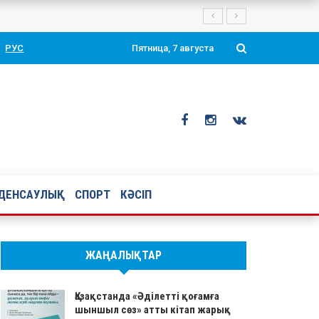
Президенті Қасым-Жомарт Тоқаевтың таңдаулы ой-тұжырымдары мен қ
РУС
Пятница, 7 августа
ДЕНСАУЛЫҚ
СПОРТ
КӘСІП
ЖАҢАЛЫҚТАР
Қазақстанда «Әділетті қоғамға
шыншыл сөз» атты кітап жарық