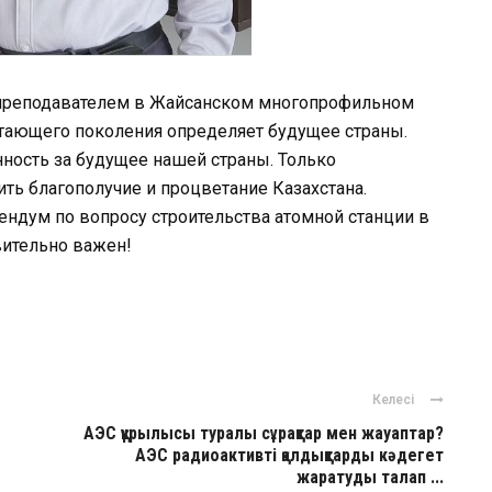
 преподавателем в Жайсанском многопрофильном
тающего поколения определяет будущее страны.
ность за будущее нашей страны. Только
ь благополучие и процветание Казахстана.
ендум по вопросу строительства атомной станции в
вительно важен!
ger
авить
Келесі
АЭС құрылысы туралы сұрақтар мен жауаптар?
АЭС радиоактивті қалдықтарды кәдегет
жаратуды талап ...