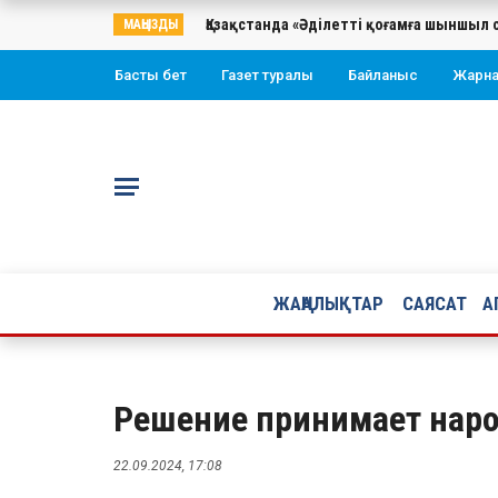
Қазақстанда «Әділетті қоғамға шыншыл 
МАҢЫЗДЫ
Басты бет
Газет туралы
Байланыс
Жарн
ЖАҢАЛЫҚТАР
САЯСАТ
А
Решение принимает нар
22.09.2024, 17:08