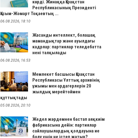
көрді. Жинаққа Қазақстан
Республикасының Президенті
Қасым-Жомарт Тоқаевтың ...
06.08.2026, 18:10
Жасанды интеллект, болашақ
мамандықтар және ауылдағы
кадрлар: партиялар теледебатта
нені талқылады
06.08.2026, 16:53
Мемлекет басшысы Қазақстан
Республикасы Ұлттық архивінің
ұжымы мен ардагерлерін 20
жылдық мерейтоймен
құттықтады
05.08.2026, 20:10
Жедел жәрдемнен бастап аяқкиім
фабрикасына дейін: партиялар
сайлаушылардың қолдауына ие
болу үшін не істеп жатыр?