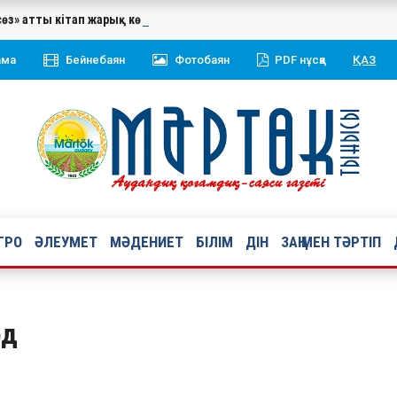
сөз» атты кітап жарық көрді. Жинаққа Қазақстан Республикасының 
ама
Бейнебаян
Фотобаян
PDF нұсқа
ҚАЗ
ГРО
ӘЛЕУМЕТ
МӘДЕНИЕТ
БІЛІМ
ДІН
ЗАҢ МЕН ТӘРТІП
од