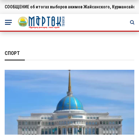
СООБЩЕНИЕ об итогах выборов акимов Жайсанского, Курмансайско
ВАЖНОЕ
СПОРТ