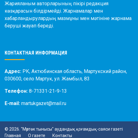
Жарияланым авторларының пікірі редакция
көзқарасын білдірмейді. Жарнамалар мен
хабарландырулардың мазмұны мен мәтініне жарнама
беруші жауап береді.
КОНТАКТНАЯ ИНФОРМАЦИЯ
Адрес:
РК, Актюбинская область, Мартукский район,
030600, село Мартук, ул. Жамбыл, 83
Телефон:
8-71331-21-9-13
E-mail:
martukgazet@mail.ru
© 2026. "Мәртөк тынысы" аудандық қоғамдық-саяси газеті
Главная
О газете
Контакты