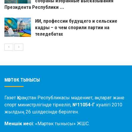
собраны избранные высказывания
Президента Республики ...
ИИ, профессии будущего и сельские
кадры – о чем спорили партии на
теледебатах
МӘРТӨК ТЫНЫСЫ
Газет Қазақстан Республикасы мәдениет, ақпарат және
спорт министрлігінде тіркеліп,
№11054-Г
куәлігі 2010
жылдың 26 шілдесінде берілген.
Меншік иесі:
«Мәртөк тынысы» ЖШС.