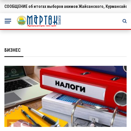
СООБЩЕНИЕ об итогах выборов акимов Жайсанского, Курмансайско
ВАЖНОЕ
БИЗНЕС