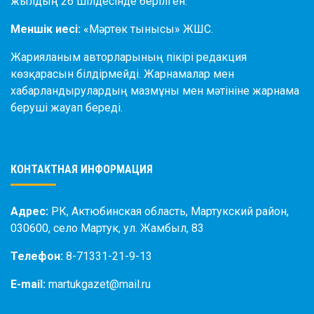
жылдың 26 шілдесінде берілген.
Меншік иесі:
«Мәртөк тынысы» ЖШС.
Жарияланым авторларының пікірі редакция
көзқарасын білдірмейді. Жарнамалар мен
хабарландырулардың мазмұны мен мәтініне жарнама
беруші жауап береді.
КОНТАКТНАЯ ИНФОРМАЦИЯ
Адрес:
РК, Актюбинская область, Мартукский район,
030600, село Мартук, ул. Жамбыл, 83
Телефон:
8-71331-21-9-13
E-mail:
martukgazet@mail.ru