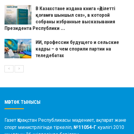
В Казахстане издана книга «Әділетті
қоғамға шыншыл сөз», в которой
собраны избранные высказывания
Президента Республики ...
ИИ, профессии будущего и сельские
кадры – о чем спорили партии на
теледебатах
МӘРТӨК ТЫНЫСЫ
Газет Қазақстан Республикасы мәдениет, ақпарат және
спорт министрлігінде тіркеліп,
№11054-Г
куәлігі 2010