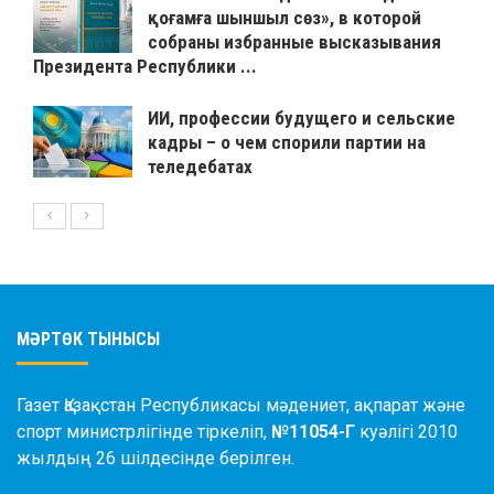
қоғамға шыншыл сөз», в которой
собраны избранные высказывания
Президента Республики ...
ИИ, профессии будущего и сельские
кадры – о чем спорили партии на
теледебатах
МӘРТӨК ТЫНЫСЫ
Газет Қазақстан Республикасы мәдениет, ақпарат және
спорт министрлігінде тіркеліп,
№11054-Г
куәлігі 2010
жылдың 26 шілдесінде берілген.