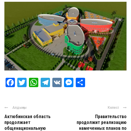
Facebook
Twitter
WhatsApp
Telegram
VK
Messenger
Отправить
Алдыңғы
Келесі
Актюбинская область
Правительство
продолжает
продолжит реализацию
общенациональную
намеченных планов по