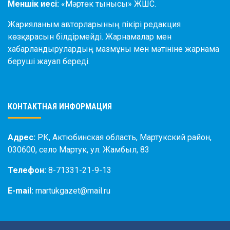
Меншік иесі:
«Мәртөк тынысы» ЖШС.
Жарияланым авторларының пікірі редакция
көзқарасын білдірмейді. Жарнамалар мен
хабарландырулардың мазмұны мен мәтініне жарнама
беруші жауап береді.
КОНТАКТНАЯ ИНФОРМАЦИЯ
Адрес:
РК, Актюбинская область, Мартукский район,
030600, село Мартук, ул. Жамбыл, 83
Телефон:
8-71331-21-9-13
E-mail:
martukgazet@mail.ru